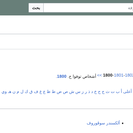
بحث
>>
1800
-
1801
-
180
أشخاص توفوا ح.
1800
.
أعلى
أ
ب
ت
ث
ج
ح
خ
د
ذ
ر
ز
س
ش
ص
ض
ط
ظ
ع
غ
ف
ق
ك
ل
م
ن
هـ
و
ي
ألكسندر سوڤوروف