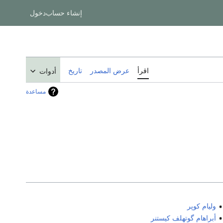
إنشاء حساب
دخول
اقرأ
عرض المصدر
تاريخ
أدوات
مساعدة
وليام كوپر
أبراهام گوتهلف كيستنر