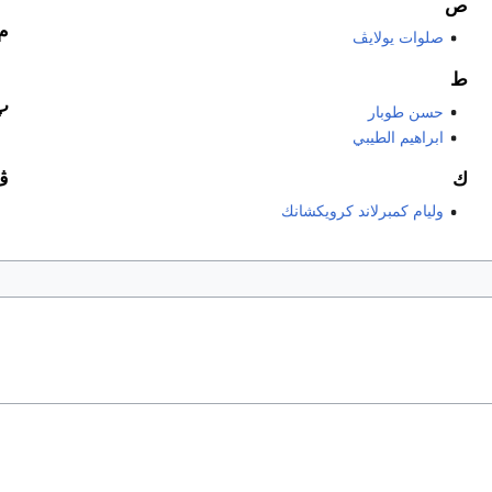
ص
م
صلوات يولايڤ
ط
پ
حسن طوبار
ابراهيم الطيبي
ك
ڤ
وليام كمبرلاند كرويكشانك