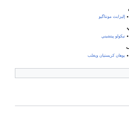
إليزابث مونتاگيو
نيكولو پيتشيني
يوهان كريستيان ويغلب