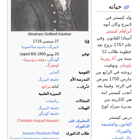
حياته
لد كيستنر في
ايبزج وكان أبوه
براهام كيستنر
Abraham Gotthelf Kästner
ستاذا للقانون. وفي
وُلِدَ
27 سبتمبر 1719
عام 1757 تزوج بعد
لايپزيگ
،
ناخبية ساكسونيا
خطوبة طالت 12
توفي
20 يونيو 1800
(aged 80)
نة من
أنا روزينا
گوتنگن
،
دوقية برونزويك-
اومان
. وتوفيت
لونبورگ
وجته في الرابع من
القومية
ألماني
مارس 1758 بمرض
المدرسة الأم
جامعة لايپزيگ
ي الرئة. وفيما بعد
عـُرِف بـ
كتابة
مراجع
نجب كيستنر ابنة
السيرة العلمية
ي كاتارينه من
المجالات
رياضيات
دبرة منزله كوخ.
الهيئات
جامعة لايپزيگ
جامعة گوتنگن
رس كيستنر
المشرف على
Christian August Hausen
لقانون
والفلسفة
الدكتوراه
الفيزياء
طلاب الدكتوراه
Johann Friedrich Pfaff
الرياضيات