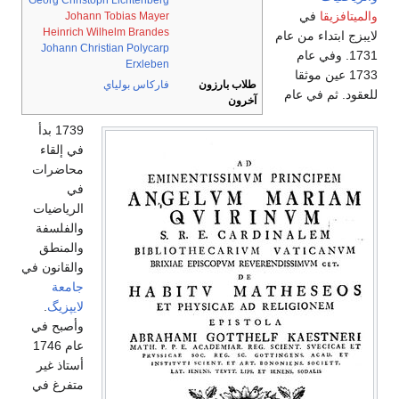
Georg Christoph Lichtenberg
الميتافزيقا
في
Johann Tobias Mayer
Heinrich Wilhelm Brandes
ايبزج ابتداء من عام
Johann Christian Polycarp
1731. وفي عام
Erxleben
1733 عين موثقا
طلاب بارزون
فاركاس بولياي
لعقود. ثم في عام
آخرون
1739 بدأ
في إلقاء
محاضرات
في
الرياضيات
والفلسفة
والمنطق
والقانون في
جامعة
لايپزيگ
.
وأصبح في
عام 1746
أستاذ غير
متفرغ في