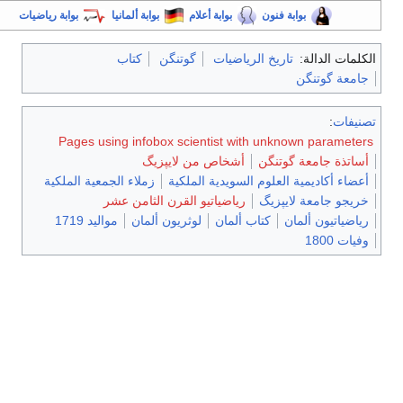
بوابة فنون
بوابة أعلام
بوابة ألمانيا
بوابة رياضيات
الكلمات الدالة:
تاريخ الرياضيات
گوتنگن
كتاب
جامعة گوتنگن
تصنيفات
:
Pages using infobox scientist with unknown parameters
أساتذة جامعة گوتنگن
أشخاص من لايپزيگ
أعضاء أكاديمية العلوم السويدية الملكية
زملاء الجمعية الملكية
خريجو جامعة لايپزيگ
رياضياتيو القرن الثامن عشر
رياضياتيون ألمان
كتاب ألمان
لوثريون ألمان
مواليد 1719
وفيات 1800