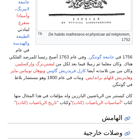
جامعة
لايپزيگ
،
وأستاذا
متفرغ
لمادتي
De habitu matheseos et physicae ad religionem
,
الطبيعة
1752
والهندسة
في عام
175 في
جامعة گوتنگن
. وفي عام 1763 أصبح رئيسا للمرصد الفلكي
ناك. وكان معلما ثم زميلا فيما بعد لكل من
ليشتن‌برگ
وإركسليبن
.
كان من بين تلامذته أيضا
كارل فريدريش گاوس
ويوهان توبياس ماير
هاينريش ڤلهلم براندايس
. ومات في عام 1800 وهو مستشار بلاط
ي گوتنگن.
ان كيستنر من الرياضيين البارزين وله مؤلفات في هذا المجال منها
تاب "
أساسيات الرياضيات (كتاب)
"وكتاب "
تاريخ الرياضيات (كتاب)
".
الهامش
وصلات خارجية