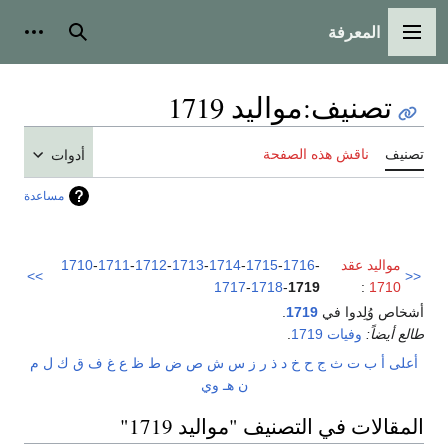
المعرفة
القائمة الرئيسية
بحث
أدوات
تصنيف
:
مواليد 1719
تصنيف
ناقش هذه الصفحة
أدوات
مساعدة
مواليد عقد
-
1716
-
1715
-
1714
-
1713
-
1712
-
1711
-
1710
>>
<<
1717
-
1718
-
1719
:
1710
أشخاص وُلِدوا في
1719
.
طالع أيضاً:
وفيات 1719
.
أعلى
أ
ب
ت
ث
ج
ح
خ
د
ذ
ر
ز
س
ش
ص
ض
ط
ظ
ع
غ
ف
ق
ك
ل
م
ن
هـ
و
ي
المقالات في التصنيف "مواليد 1719"