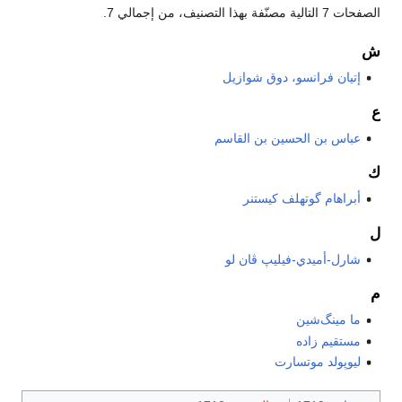
الصفحات 7 التالية مصنّفة بهذا التصنيف، من إجمالي 7.
ش
إتيان فرانسو، دوق شوازيل
ع
عباس بن الحسين بن القاسم
ك
أبراهام گوتهلف كيستنر
ل
شارل-أميدي-فيليپ ڤان لو
م
ما مينگ‌شين
مستقيم زاده
ليوپولد موتسارت