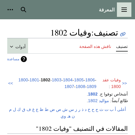
المعرفة
القائمة الرئيسية
بحث
أدوات
تصنيف
:
وفيات 1802
تصنيف
ناقش هذه الصفحة
أدوات
مساعدة
وفيات عقد
-
1806
-
1805
-
1804
-
1803
-
1802
-
1801
-
1800
>>
<<
1807
-
1808
-
1809
:
1800
أشخاص توفوا ح.
1802
.
طالع أيضاً:
مواليد 1802
.
أعلى
أ
ب
ت
ث
ج
ح
خ
د
ذ
ر
ز
س
ش
ص
ض
ط
ظ
ع
غ
ف
ق
ك
ل
م
ن
هـ
و
ي
المقالات في التصنيف "وفيات 1802"