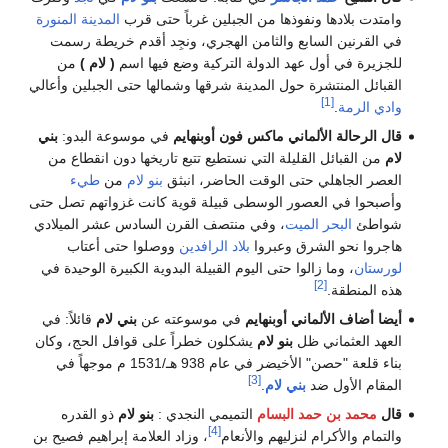
وامتدت بلادها ونفوذها من الجبلين غرباً حتى قرب
المدينة المنورة
في القرنين السابع والثامن الهجري، ونجِد أقدم خريطة رسمت
للجزيرة في أول عهد الدولة التركية وضع فيها اسم
( لام )
من
القبائل المنتشرة حول المدينة شرقها وشمالها حتى الجبلين وأعالي
[1]
وادي الرمة
.
قال الرحالة الألماني ماكس فون أوبنهايم
في موسوعة البدو:
بني
لام
من القبائل القليلة التي نستطيع تتبع تاريخها دون انقطاع من
العصر الجاهلي حتى الوقت الحاضر، انبثق
بنو لام
من
طيء
وأصبحوا في العصور الوسطى قبيلة قوية كانت غزواتهم تصل حتى
شواطئ
البحر الميت
، وفي منتصف القرن السادس عشر الميلادي
هاجروا نحو الشرق وعبروا
بلاد الرافدين
ووصلوا حتى أعتاب
لورستان
، وما زالوا حتى اليوم القبيلة البدوية الكبيرة الوحيدة في
[2]
هذه المنطقة.
أيضا أضاف الألماني أوبنهايم
في موسوعته عن
بني لام
قائلاً: في
العهد العثماني ظل
بنو لام
يشكلون خطراً على قوافل الحج، وكان
بناء قلعة "حصن" الأخيضر في عام 938 هـ/1531 م موجهاً في
[3]
المقام الأول ضد
بني لام
.
قال
محمد بن حمد البسام
التميمي النجدي :
بنو لام
ذو القدره
[4]
والتمام والأكرام لنزليهم والأنعام
، وزاد العلامة إبراهيم فصيح بن