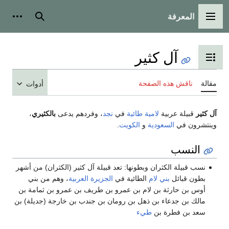
المعرفة
القائمة الرئيسية
بحث
أدوات
آل كثير
تبديل عرض جدول المحتويات
مقالة
ناقش هذه الصفحة
أدوات
آل كثير
قبيلة عربية
لامية
طائية
في
نجد
، وفردهم يدعى
بالكثيري
،
وينتشرون في
السعودية
و
الكويت
.
النسب
نسب قبيلة الكثران وبطونها‪:‬‬ ‫تعد قبيلة آل كثير (الكثران) من أشهر
بطون قبائل
بني لام
‬ ‫الطائية في
الجزيرة العربية
، وهم من بني
أوس بن حارثة بن لام بن عمرو بن طريف بن عمرو‬ ‫بن ثمامة بن
مالك بن جدعاء بن ذهل بن رومان بن جندب بن‬ ‫خارجة (جديلة) بن
سعد بن فطرة بن
طيء