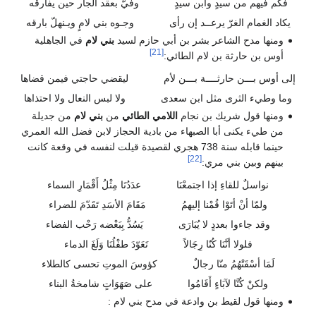
فكم فيهم من سيدٍ وابن سيدٍ
وفيّ بعقد الجار حين يفارقه
يكاد الغمام الغرّ يرعــد إن رأى
وجـوه بني لامٍ ويـنهلّ بارقه
ومنها مدح الشاعر بشر بن أبي حازم لسيد
بني لام
في الجاهلية
[21]
أوس بن حارثة بن لام الطائي:
إلى أوس بـــن حارثــــة بـــن لأم
ليقضي حاجتي فيمن قضاها
وما وطيء الثرى مثل ابن سعدى
ولا لبس النعال ولا احتذاها
ومنها قول شريك بن نجام
اللامي الطائي
من
بني لام
من جديلة
من طيء يكنى أبا الصبهاء من بادية الحجاز لابن فضل الله العمري
حينما قابله سنة 738 هجري لقصيدة قيلت لنفسه في وقعة كانت
[22]
بينهم وبين بني مري:
نواسلٌ للقاءِ إذا اجتمعْنَا
عدَدُنَا مِثْلُ أَقْمَارِ السماء
ولمّا أنْ أتَوْا قُمْنا إليهمُ
مَقَامَ الأسَدِ تَقَدّمَ للضراء
وقد جاءوا بعددٍ لا يُبَارَى
يَسُدُّ بِبَعْضه رَحْب الفضاء
فلولا أنَّنَا كُنّا رِجَالاً
تَعَوّدَ طفْلُنَا وَلَغَ الدماء
لَمَا أسْقَتْهُمُ منّا رجالٌ
كؤوسَ الموتِ تحسى كالطلاء
ولكنْ كُنَّا لآبَاءٍ أَقَامُوا
على صَهَوَاتٍ شامخةُ البناء
ومنها قول لقيط بن وادعة في مدح بني لام :