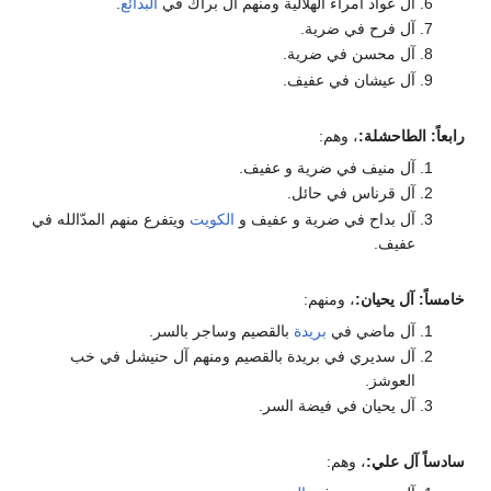
آل عواد أمراء الهلالية ومنهم آل براك في
البدائع
.
آل فرح في ضرية.
آل محسن في ضرية.
آل عيشان في عفيف.
رابعاً: الطاحشلة:
، وهم:
آل منيف في ضرية و عفيف.
آل قرناس في حائل.
آل بداح في ضرية و عفيف و
الكويت
ويتفرع منهم المدّالله في
عفيف.
خامساً: آل يحيان:
، ومنهم:
آل ماضي في
بريدة
بالقصيم وساجر بالسر.
آل سديري في بريدة بالقصيم ومنهم آل حنيشل في خب
العوشز.
آل يحيان في فيضة السر.
سادساً آل علي:
، وهم: