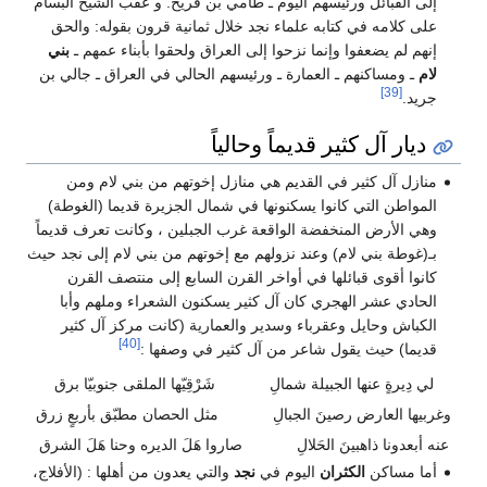
إلى القبائل ورئيسهم اليوم ـ طامي بن فريح. و عقب الشيخ البسام
على كلامه في كتابه علماء نجد خلال ثمانية قرون بقوله: والحق
إنهم لم يضعفوا وإنما نزحوا إلى العراق ولحقوا بأبناء عمهم ـ
بني
لام
ـ ومساكنهم ـ العمارة ـ ورئيسهم الحالي في العراق ـ جالي بن
[39]
جريد.
ديار آل كثير قديماً وحالياً
منازل آل كثير في القديم هي منازل إخوتهم من بني لام ومن
المواطن التي كانوا يسكنونها في شمال الجزيرة قديما (الغوطة)
وهي الأرض المنخفضة الواقعة غرب الجبلين ، وكانت تعرف قديماً
بـ(غوطة بني لام) وعند نزولهم مع إخوتهم من بني لام إلى نجد حيث
كانوا أقوى قبائلها في أواخر القرن السابع إلى منتصف القرن
الحادي عشر الهجري كان آل كثير يسكنون الشعراء وملهم وأبا
الكباش وحايل وعقرباء وسدير والعمارية (كانت مركز آل كثير
[40]
قديما) حيث يقول شاعر من آل كثير في وصفها :
لي دِيرةٍ عنها الجبيلة شمالِ
شَرْقِيّها الملقى جنوبيّا برق
وغربيها العارض رصينَ الجبالِ
مثل الحصان مطبّق بأربعٍ زرق
عنه أبعدونا ذاهبينَ الحَلالِ
صاروا هَلَ الديره وحنا هَلَ الشرق
أما مساكن
الكثران
اليوم في
نجد
والتي يعدون من أهلها : (الأفلاج،