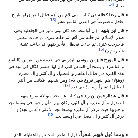
[14]
بغداد.
قال رضا كحالة
في كتابه :
بني لام
من أهم قبائل العراق لها تاريخ
[15]
حافل وخصوصاً في القرن التاسع عشر.
قال ابن بليهد
: (إن أواسط نجد كان لبني نمير في الجاهلية وفي
صدر الإسلام، ثم حلته
بني لام
، ثم حلته عنزة، ثم جاءت مطير
فأخرجت عنزة، ثم جاءت قحطان فأخرجتهم، ثم جاءت عتيبة
[16]
فأخرجتهم).
قال المؤرخ فايز بن موسى البدراني
في حديثه عن القرنين (التاسع
و العاشر): و يتضح أن القبائل التي كان لها حضور فعَّال في نجد في
هذه الفترة هي قبائل الظفير و الفضول و
آل كثير
و آل مغيرة
(وهؤلاء هم أشهر فروع
بني لام
) ومن يتبعهم، فكانت من أكثر
[17]
القبائل انتشاراً وسيادةً في نجد.
قال عبدالرحمن بن زيد
في كتابه عن نجد:
بنو لام
تفرع منهم
الفضول و آل مغيرة و
آل كثير
، وكان لهم شأن و قوة في وسط نجد
و جنوبها حيث تركز آل مغيرة بوسط نجد الأعلى (أعالي نجد) و
[18]
تركز
آل كثير
و آل فضل في أوسط نجد.
ومما قيل فيهم شعراً
، قول الشاعر المخضرم
الحطيئة
(الذي