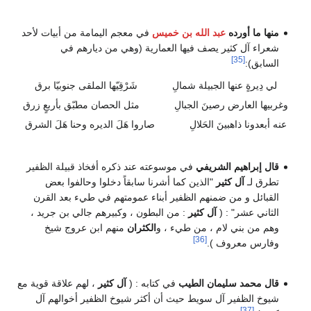
منها ما أورده
عبد الله بن خميس
في معجم اليمامة من أبيات لأحد
شعراء آل كثير يصف فيها العمارية (وهي من ديارهم في
[35]
السابق):
لي دِيرةٍ عنها الجبيلة شمالِ
شَرْقِيّها الملقى جنوبيّا برق
وغربيها العارض رصينَ الجبالِ
مثل الحصان مطبّق بأربعٍ زرق
عنه أبعدونا ذاهبينَ الحَلالِ
صاروا هَلَ الديره وحنا هَلَ الشرق
قال إبراهيم الشريفي
في موسوعته عند ذكره أفخاذ قبيلة الظفير
تطرق لـ
آل كثير
"الذين كما أشرنا سابقاً دخلوا وحالفوا بعض
القبائل و من ضمنهم الظفير أبناء عمومتهم في طيء بعد القرن
الثاني عشر" : (
آل كثير
: من البطون ، وكبيرهم جالي بن جريد ،
وهم من بني لام ، من طيء ، و
الكثران
منهم ابن عروج شيخ
[36]
وفارس معروف ).
قال محمد سليمان الطيب
في كتابه : (
آل كثير
، لهم علاقة قوية مع
شيوخ الظفير آل سويط حيث أن أكثر شيوخ الظفير أخوالهم آل
[37]