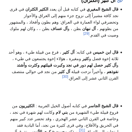
آل كثير (الكثران)
قال الشيخ المغيري
في كتابه قبل أن يعدد
الكثير الكثران
في قرى
نجد كافة مشيراً إلى نزوح جزء منهم إلى العراق والأحواز
وتحضرفي لواء العمارة في العراق: وهم بطون وأفخاذ ، والمشهور
من بطونهم ،
آل نبهان
بطن ، و
آل عساف
بطن ، ، وكان لهم ملوك
[29]
وصيت في القدم.
قال ابن خميس
في كتابه:
آل كثير
، فرع من قبيلة طيء ، وهو أحد
ثلاثة إخوة فضل و
كثير
ومغيرة ، هؤلاء إخوة يجتمعون في طيء ،
و
آل كثير حصل لهم دور في نجد وكبرت قبيلتهم وكثرت وأشتد
نفوذهم
، وأخيراً نزحت قبيلة
آل كثير
من نجد في حوالي منتصف
[30]
القرن الثاني عشر إلى العراق.
قال الشيخ الجاسر
في كتابه أصول الخيل العربية :
الكثيريون
من
فروع قبيلة طيء الشهيرة من
بني لام
وكانت لهم شهرة في نجد ،
وخاصة في القرن الثاني عشر الهجري ، وقد تحضر عدد كبير منهم
في الحريق والأفلاج، وفي قرى كثيرة من نجد، أما البادية فقد
[31]
إرتحلت إلى العراق،
ويؤكد
محمود شكري الألوسي
تفرق آل