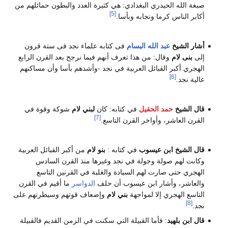
صبغة الله الحيدري البغدادي: هي كثيرة العدد والبطون حمائلهم من
[5]
أكابر الناس كرما ونجابه وبأسا.
أشار الشيخ
عبد الله البسام
فى كتابه علماء نجد فى ستة قرون
إلى
بنى لام
وقال: من هذا تعرف أنهم فيما نرجح بعد القرن الرابع
الهجري أكبر القبائل العربية في نجد -وأشدهم بأسا وأن مساكنهم
[6]
عالية نجد.
قال الشيخ
حمد الحقيل
في كتابه: كان
لبني لام
شوكة وقوة في
[7]
القرن العاشر، وأواخر القرن التاسع.
قال الشيخ ابن عيسوب
في كتابه :
بنو لام
من أكبر القبائل العربية
وكانت لهم صولة وجولة في نجد وغيرها منذ القرن السادس
الهجري حتى صارت لهم السيادة والغلبة في القرنين التاسع
والعاشر، وأشار ابن عيسوب أن حلف
الدواسر
ما أقيم في القرن
التاسع الهجري إلا لمواجهة
بني لام
وإضعاف قوتهم وسيطرتهم على
[8]
نجد.
قال ابن بلهيد
: فأما القبيلة التي سكنت في الزمن القديم فالقبيلة