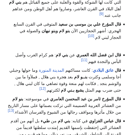
التي كانت لها الشوكة والقوة والغلبة على جميع القبائل هم
بني لام
أهل البلاد في القرن العاشر، وصاروا هم أهل الوطن ومن عداهم
[9]
جانب عنه.
قال المؤرخ علي بن موسى بن سعيد
المتوفى في القرن السابع
الهجري: أشهر الحجازيين الآن
بنو لام
وبنو نبهان
والصولة في
[10]
الحجاز لبني لام.
قال ابن فضل الله العمري
عن
بني لام
: هم كرام العرب وأصل
[11]
البأس والنجدة فيهم.
قال
عاتق البلادي
: كانت مساكنهم
المدينة المنورة
وما حولها وجبلي
أجا وسلمى وكثرت
بنــو لام
بعد هجرة بني هلال , فملأوا ما بين
والوشم بنجد , فكانت لهم منعة وقوة تضاهي ما كان لبني هلال ,
[12]
حتى ضرب بهم المثل
يشبع بـني لام
لكثرتهم.
قال المؤرخ ثامر بن عبد المحسن العامري
في موسوعته:
بنو لام
من العشائر العربية الصميمة التي تركت بصماتها على مسار التاريخ
[13]
من خلال مأثرها ومواقف رجالها من الشيوخ والفرسان الأشداء.
قال عباس الغزاوي
في كتابه:
بني لام
من
طيء
بل أنهم من أقدم
العشائر التي إحتفظت بإسمها القديم إمتدت سلطتها قديماً من
القرنة إلى الشاطي الشرقي من نهر ديالي مما هو قريب من