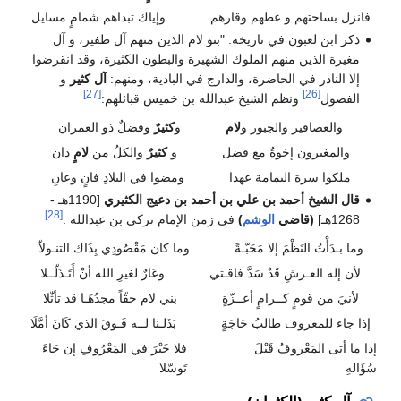
فانزل بساحتهم و عطهم وقارهم
وإياك تبداهم شمامٍ مسايل
ذكر ابن لعبون في تاريخه: "بنو لام الذين منهم آل ظفير، و آل
مغيرة الذين منهم الملوك الشهيرة والبطون الكثيرة، وقد انقرضوا
إلا النادر في الحاضرة، والدارج في البادية، ومنهم:
آل كثير
و
[27]
[26]
الفضول
ونظم الشيخ عبدالله بن خميس قبائلهم:
والعصافير والجبور و
لام
و
كثيرٌ
وفضلٌ ذو العمران
والمغيرون إخوةٌ مع فضل
و
كثيرٌ
والكلُ من
لامٍ
دان
ملكوا سرة اليمامة عهدا
ومضوا في البلادِ فانٍ وعانِ
قال الشيخ أحمد بن علي بن أحمد بن دعيج الكثيري
[1190هـ -
[28]
1268هـ]
(قاضي
الوشم
)
في زمن الإمام تركي بن عبدالله :
وما بـدَأْتُ النَظْمَ إلا مَحَبّـةً
وما كان مَقْصُودِي بِذَاك التنـولاّ
لأن إله العـرشِ قَدْ سَدَّ فاقـتي
وعَارٌ لغيرِ الله أنْ أَتَـذَلّــلا
لأنيَ من قومٍ كــرامٍ أعــزّةٍ
بني لام حقّاً مجدُهَـا قد تأثّلا
إذا جاء للمعروف طالبُ حَاجَةٍ
بَذَلـنا لــه فَـوقَ الذي كَانَ أمَّلَا
إذا ما أتى المَعْروفُ قَبْلَ
فلا خَيْرَ في المَعْرُوفِ إن جَاءَ
سُؤَالهِ
تَوسّلا