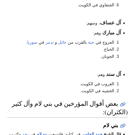
الجنفاوي في الكويت.
آل عساف
، ومنهم:
آل مبارك
وهم:
العروج في
جبة
بالقرب من
حائل
و
تدمر
في
سوريا
.
الحباج.
الجونان.
آل سند
وهم:
الغروب في الكويت.
الخشبه في الكويت.
بعض أقوال المؤرخين في بني لام وآل كثير
(الكثران):
بني لام
قال الشيخ
حمد الجاسر
في كتابه: فاتسعت
بنو لام
في
نجد
وكثرت