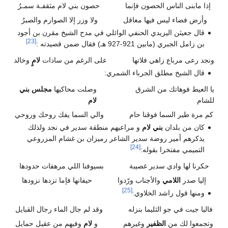
إذا مابنى الناس الحصون فإنما
حصون بني لام مثقفـة سمـرُ
وأرض فضاء ليس فيها معاقل
ولا وزر إلا الصوارم والصبرُ
قال جعيثن اليزيدي الحنفي الوائلي في مدح الشيخ مقرن بن أجود
[23]
بن زامل الجبري (مابين 921-927 هـ) فقال ضمن قصيدته :
ونجد رعى مرباع زاهي فلاتها
على الرغم من سادات
لامٍ
وخالد
قال الشيخ مطلق الجرباء الشمري:
يا العيط فوهاتك من الشرق
وصلت محاكيها
مجلس بني
للشام
لام
كم مرة طير السما فوقنا حام
والي السما يفك روحك وروحي
كان من بلدان
بني لام
و مراعيهم منطقة سدير في نجد ولذلك
يذكرهم أمير روضة سدير الشاعر رميزان بن غشام المزروعي
[24]
التميمي مفتخرا بقوله:
حكرنا لها وادي سدير غصيبة
بسيوفنا اللي مرهفات حدودها
إليا صدر
اللامي
والأجناب ورّدوا
حيفانها فإما تزدها نزودها
[25]
ومنها قول راشد الخلاوي:
فاليا جيت في جو الثليما بنزله
وقد لم جال الماء رجال القبايل
وتجمعوا لك من
الظفير
وغيرهم
و
لامٍ
وفيهم من عقيل حمايل