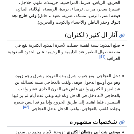
الحريق، الرياض، ضرما، المزاحمية، حريملاء، ملهم، جلاجل،
عشيرة سدير، مرات، ثرمداء، بريدة، الربيعية، الهلالية، البدائع،
فيضة السر، الرس، مسكة، ضرية، عفيف، حائل)
وفي خارج نجد
(تبوك وحفر الباطن والأحساء والكويت والبحرين).
آثار ال كثير (الكثران)
ضلغ المذود: نسبة لقصة حصلت لأسرة المذود الكثيرية يقع في
منطقة طوال الظفير عند الدليمية و الرخيمية على الحدود السعودية
[41]
العراقية.
دحل العجاجي: يقع جنوب شرق بلدة الفريدة وشرق رجم زويد،
وهو من أوسع الدحول فوهة، ولقب بالعجاجي نسبة لعبدالله بن
عبدالعزيز الكثيري والذي عاش في القرن الحادي عشر ولقب
بالعجاجي لأنه دخل في الدحل وتاه فيه وبقي عدة أيام لم يرَ فيها
الشمس، فلما اهتدى إلى طريق الخروج وإذا هو قد ابيض شعره
[42]
وجلده فلقب بالعجاجي، ولقب الدحل بدحل العجاجي.
شخصيات مشهوره
موضي بنت ابي وهطان الكثيري
: زوجة الإمام محمد بن سعود