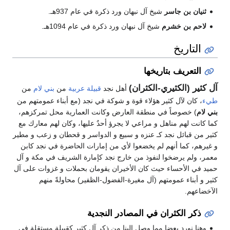
ثنيان بن جاسر
شيخ آل نبهان ورد ذكرة في عام 937هـ.
لاحم بن خشرم
شيخ آل نبهان ورد ذكرة في عام 1094هـ.
التاريخ
التعريف بتاريخها
آل كثير (الكثيري-الكثران)
أهل نجد
قبيلة
عربية
من
بني لام
من
طيء
، كان لآل كثير هؤلاء قوة و شوكة في نجد (مع أبناء عمومتهم من
بني لام
) خصوصاً في منطقة العارض وكانت العمارية محل تمركزهم،
كما كانت لهم مناهل و مراعي لا يجرؤ أحدٌ عليها، وكان لهم معارك مع
كثير من قبائل نجد كـ عنزه و سبيع و الدواسر و قحطان و زعب و مطير
و غيرهم، كما أنهم لم يخضعوا لأي من إمارات الحاضرة في نجد كابن
معمر، ولم يرضخوا لنفوذ من خارج نجد كإمارة الشريف في مكة و آل
حميد في الأحساء حيث كان الأخيران يقومان بحملات و غزوات على آل
كثير و أبناء عمومتهم (آل مغيرة-الفضول-الظفير) محاولةً منهم
الآخضاعهم.
ذكر الكثران في المصادر النجدية
وهنا نورد بعضا مما وصل إلينا من ذكر آل كثير كقبيلة مستقلة في