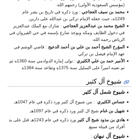
(مؤسس السعودية الأولى) رحمهم الله.
محمد بن سيف العجاجي
: ورد ذكره في تاريخ بن بشر عام
1249ه، حيث جعله الإمام تركي بن عبدالله على دارين.
الشيخ محمد بن عبدالعزيز العجاجي
: شارك مع الملك عبدالعزيز
في دخول الطايف ومكه ويوجد شارع بإسمه في حي القيروان في
الرياض رحمه الله.
المؤرخ الشيخ أحمد بن علي بن أحمد الدعيج
: قاضي الوشم في
عهد الإمام فيصل بن تركي.
الأمير حمد بن علي الكثيري
: تولى إمارة الدوادمي سنة 1360ه ثم
تم تعينه اميرآ على السليل سنة 1375ه وتقاعد سنة 1384ه
شيوخ آل كثير
شيوخ شمل آل كثير
:
جساس الكثيري
: من شيوخ آل كثير ورد ذكره في عام 1047هـ.
شهيل بن غنام
شيخ ال كثير ورد ذكره في عام 1097هـ.
هادي بن مذود شيخ آل كثير
ورد ذكره في عام 1243هـ قتل على يد
أفراد من قبيلة سبيع.
شيوخ آل نبهان
: