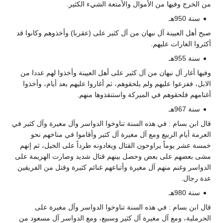
من الخرج وفيها من الأموال والأمتعة الشيء الكثير.
سنة 950هـ
صبح أهل العيينة آل نبهان من آل كثير على (عقربا) وأخذوهم وكانوا قد
أكثروا الغارات عليهم.
سنة 955هـ
وفيها أغار آل نبهان من آل كثير على أهل العيينة وأخذوا لهم عددا من
الابل، ففزعوا عليهم ولم يلحقوهم، ثم أغاروا عليهم بعد أيام، وأخذوا
أغنامهم فلحقوهم في الميركة واستنقذوها منهم.
سنة 967هـ
قال ابن بسام : في هذه السنة تناوخوا الدواسر وآل مغيرة وآل كثير في
العرمة أيام الربيع ومع آل مغيرة آل كثير وأقاموا في مناخهم نحو
خمسة عشر يوماً يراوحون القتال ويغادونه طرداً على الخيل، ثم إنهم
مشى بعضهم على بعض وحصل بينهم قتال شديد وصارت الهزيمة على
الدواسر وغنم منهم آل مغيرة وأتباعهم غنائم كثيرة وقتل من الفريقين
عدة رجال.
سنة 980هـ
قال ابن بسام : في هذه السنة تناوخوا الدواسر وآل مغيرة على
الحرملية، ومع آل مغيرة آل كثير وسبيع، ومع الدواسر آل مسعود من