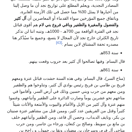
المصادر النجدية، ويعلم المطلع على تواريخ نجد أن ما وصل إلينا
من أخبارها لا يمثل 30% مما حصل في تلك الأزمنة الغابرة،
وباتفاق جميع المؤرخين سواء القدماء أو المعاصرين أن
آل كثير
والفضول والمغيرة والظفير وباقي فروع بني لام
هم أقوى قبائل
نجد في الفترة الواقعة بين 700هـ - 1000هـ، وننبه اننا لن نذكر
تاريخ الكثران خارج نجد لأن المجال لا يتسع، وجميع ما سيُذْكر هنا
[43]
مصدره تحفة المشتاق لابن بسام :
سنة 853هـ
قال البسام: وفيها تصالحوا آل كثير بعد حروب وقعت بينهم.
سنة 861هـ
(مناخ السر)، قال البسام: وفي هذه السنة حشدت قبائل عنزة ومعهم
فريح بن طامي بن فريح رئيس بوادي آل كثير، وتناوخوا هم والظفير
ومن معهم من حرب وبني حسين وذلك في أرض السر، وأقاموا في
مناخهم نحو عشرين يوماً وصارت الدائرة على الظفير وأتباعهم، وغنموا
منهم عنزة وآل كثير من الإبل والأغنام والبيوت والأمتعة والأثاث شيئاً
كثيراً وقتل من الفريقين عدد كثير، وممن قتل من مشاهير عنزة صنيتان
بن بكر، ونايف الدبداب، وحصن آل قاعد، ومن الظفير وأتباعهم خلف
بن مانع بن سويط، وصالح بن كنعان، ورجاء بن جاسر، ومن حرب
مناحي آل فرم، وسرحان بن مضيان، ونقا بن حمول، و راجح بن