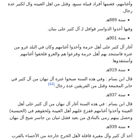
وأغنامهم، فغنمها أفراد قبيلة سبيع، وقتل من اهل العييته وال لكثير عدة
رجال.
سنة 889هـ
وفيها أخذوا الدواسر قوافل لـ آل كثير على بنبان.
سنة 901هـ
أغار آل كثير على أهل حرمة وأخذوا أغنامهم وكان في البلد غزو من
عنزة فاستنجد بهم أهل حرمة وفزعوا هم والغزو فلحقوا أغنامهم
وأستنقذوها.
سنة 919هـ
قال ابن بسام : وفي هذه السنة صبحوا عنزة آل نبهان من آل كثير في
[44]
حاير المجمعة وقتل من الفريقين عدة رجال.
سنة 937هـ
قال ابن بسام : في هذه السنة أغار آل نبهان من آل كثير على أهل
العيينة وأخذوا أغنامهم ففزع عليهم أهل العيينة ولحقوهم في (الحيسية)
وحصل بينهم رمي بالبنادق من بعيد فقتل ثنيان بن جاسر شيخ آل نبهان.
سنة 939هـ
أخذ آل كثير وآل مغيرة قافلة لأهل الخرج خارجة من الأحساء بالقرب