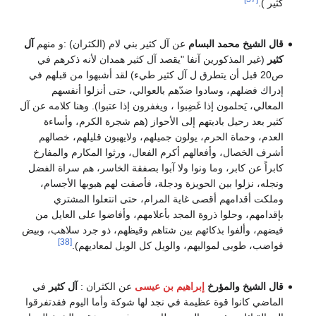
كثير ).
قال الشيخ محمد البسام
عن آل كثير بني لام (الكثران) :و منهم
آل
كثير
(غير المذكورين آنفا "يقصد آل كثير همدان لأنه ذكرهم في
ص20 قبل أن يتطرق ل آل كثير طيء) لقد أشبهوا من قبلهم في
إدراك فضلهم، وسادوا ضدّهم بالعوالي، حتى أنزلوا أنفسهم
المعالي، يَحلمون إذا غَضِبوا ، ويغفرون إذا عتبوا). وهنا كلامه عن آل
كثير بعد رحيل باديتهم إلى الأحواز (هم شجرة الكرم، وأساءة
العدم، وحماة الحرم، يولون جميلهم، ولايهبون قليلهم، خصالهم
أشرف الخصال، وأفعالهم أكرم الفعال، ورثوا المكارم والمفارخ
كابراً عن كابر، وما ونوا ولا آبوا بصفقة الخاسر، هم سراة الفضل
ونجله، نزلوا بين الحويزة ودجلة، فأصفت لهم هبوبها الأجسام،
وملكت أقدامهم أقصى غاية المرام، حتى انتعلوا المشتري
بإقدامهم، وحلوا ذروة المجد بأعلامهم، وأفاضوا على العايل من
فيضهم، وألفوا بذكائهم بين شتاهم وقيظهم، ذو جرد سلاهب، وبيض
[38]
قواضب، طوبى لمواليهم، والويل كل الويل لمعاديهم).
قال الشيخ والمؤرخ
إبراهيم بن عيسى
عن الكثران :
آل كثير
في
الماضي كانوا قوة عظيمة في نجد لها شوكة وأما اليوم فقدتفرقوا