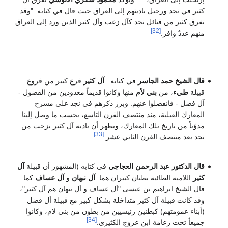
كثير في نجد ورحيل باديتهم إلى العراق حيث قال في كتابه: "وقد
تفرق كثير من قبائل نجد كآل زعب وآل كثير الذين ورد إلى العراق
[32]
منهم عددٌ وافر.
قال الشيخ حمد الجاسر
في كتابه :
آل كثير
فرع كبير من فروع
قبيلة
طيء
، من
بني لأم
منها وكانوا قديماً معدودين من الفضول -
آل فضل - فانفصلوا عنهم. وبرز ذكرهم في نجد على مسرح
المعارك القبلية، منذ منتصف القرن التاسع، بحسب ما وصل إلينا
مدوّناً من تاريخ تلك المعارك، ويظهر أن بادية آل كثير نزحت من
[33]
نجد بعد منتصف القرن الثاني عشر.
قال الدكتور عبد الرحمن العجاجي
في كتابه (المشهور أن قبيلة
آل
كثير
اللامية الطائية بطنان كبيران هما:
آل نبهان
و
آل عساف
كما
قال الشيخ ابراهيم بن عيسى "آل عساف و آل نبهان هم آل كثير"،
وقد كانت قبيلة آل كثير متداخلة بشكل كبير مع قبيلة آل فضل
(أبناء عمومتهم) كبطنين رئيسيين من بطون من بني لام، وكانوا
[34]
جميعاً تحت زعامة ابن عروج الكثيري.