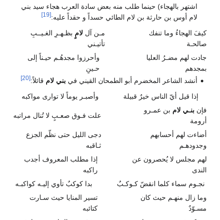
اشتهر بالهجاء) حينما طلب منه بعض سادة العرب هجاء سيد بني
[19]
لام أوس بن حارثة بن لام الطائي حسداً و حقداً عليه:
كيفَ الهجاءُ وما تنفك
مـن آل
لامٍ
بظـهـرِ الغـيــبِ
صالحـة
تأتيـني
جادت لهم مضـرُ العليا
وأحرزوا مجدهُـم حيـناً إلى
بمجدهم
حـينِ
[20]
أنشد الشاعر المخضرم أبو الطمحان القيني في
بني لام
قائلاً:
إذا قيل أيّ الناس خيرٌ قبيلة
وأصبـر يوماً لا توارى مواكبه
فإن
بنـي لام
بن عمـرو
علت فـوق صعـبٍ لا تُنال مراتبه
أرومة
أضاءت لهم أحسابهم
دجى الليل حتى نظّم الجزع
وجدودهـم
ثـاقبه
لهم مجلس لا يُحصرون عن
إذا مطلب المعروف أجدب
الندى
راكبه
نجـوم سماء كلما انقضّ كـوكـبٌ
بدا كوكبٌ تأوي إليـه كواكبـه
وما زال منهـم حيث كان
تسير المنايا حيث سـارت
مسـوّدٌ
كتائبه