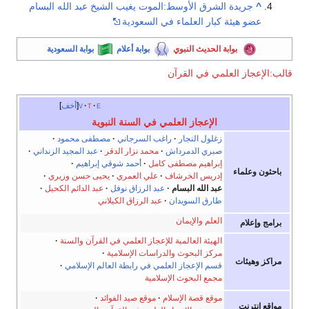
^
جريدة الشرق الأوسط:الموت يغيب الشيخ عبد الله البسام
عضو هيئة كبار العلماء في السعودية
بوابة الحديث النبوي
بوابة أعلام
بوابة السعودية
قالب:الإعجاز العلمي في القرآن
e
t
v
أخف
الإعجاز العلمي في السنة النبوية
زغلول النجار
راغب السرجاني
مصطفى محمود
صبري الدمرداش
محمد نزار الدقر
عبد المجيد الزنداني
إبراهيم مصطفى كامل
أحمد شوقي إبراهيم
باحثون وعلماء
إدريس الخرشاف
علي العمري
يحيى حسن وزيري
عبد الله البسام
عبد الرزاق نوفل
عبد الدائم الكحيل
طارق السويدان
عبد الرزاق الكيلاني
العلم والإيمان
برامج وإعلام
الهيئة العالمية للإعجاز العلمي في القرآن والسنة
مركز البحوث والدراسات الإسلامية
مراكز وهيئات
قسم الإعجاز العلمي في رابطة العالم الإسلامي
مجمع البحوث الإسلامية
موقع قصة الإسلام
موقع صيد الفوائد
مواقع إنترنت