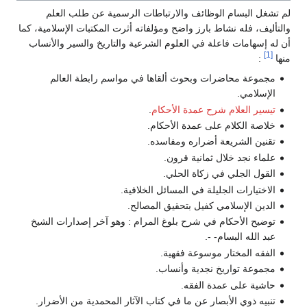
لم تشغل البسام الوظائف والارتباطات الرسمية عن طلب العلم
والتأليف، فله نشاط بارز واضح ومؤلفاته أثرت المكتبات الإسلامية، كما
أن له إسهامات فاعلة في العلوم الشرعية والتاريخ والسير والأنساب
[1]
منها
:
مجموعة محاضرات وبحوث ألقاها في مواسم رابطة العالم
الإسلامي.
تيسير العلام شرح عمدة الأحكام
.
خلاصة الكلام على عمدة الأحكام.
تقنين الشريعة أضراره ومفاسده.
علماء نجد خلال ثمانية قرون.
القول الجلي في زكاة الحلي.
الاختيارات الجليلة في المسائل الخلافية.
الدين الإسلامي كفيل بتحقيق المصالح.
توضيح الأحكام في شرح بلوغ المرام : وهو آخر إصدارات الشيخ
عبد الله البسام- -.
الفقه المختار موسوعة فقهية.
مجموعة تواريخ نجدية وأنساب.
حاشية على عمدة الفقه.
تنبيه ذوي الأبصار عن ما في كتاب الآثار المحمدية من الأضرار.