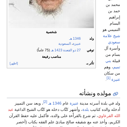
محمد بن
حمد بن
إبراهيم
البسام
التميمي هو
شخصية
شيخ
علامة
ولد
1346 هـ
سعودي
عنيزة
،
السعودية
وأسرة آل
توفي
27 ذو القعدة
1423 هـ
(75 عاماً)
بسام من
مناصب رفيعة
قبيلة
بني
تأثر بـ
[اظهر]
تميم
، وهم
من سكان
[1]
عنيزة
.
مولده ونشأته
[2]
ولد في بلدة أسرته مدينة
عنيزة
عام
1346 هـ
، وبعد سن التمييز
أدخله والده كتاتيب
بلدة
، وأشهر كتَّاب دخله هو كتَّاب الشيخ الداعية
عبد
الله القرعاوي
، ثم شرع بالقراْءة على والده، فأكمل عليه حفظ القرآن
الكريم، وأخذ عنه مع شقيقه صالح مبادئ علم الفقه بكتاب (أخصر