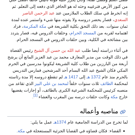
من كنوز الأرض فترغيبه وحثه له هو الحافز الذي دفعه إلى التعلم. ثم
إنه انخرط في سلك الطلاب الملازمين عند
عبد الرحمن الناصر
السعدي
، فصار يحضر دروسه ولا يفوته منها شيء واستمر عنده لمدة
ثمان سنوات. بعد ذلك التحق بكلية الشريعة في
مكة المكرمة
، فزاد
اهتمامه لقربه من
المسجد الحرام
، وحلقات الدروس فيه، فصار يتردد
بين مشائخه في الكلية، وبين حلقات الدروس في المسجد الحرام.
في أثناء دراسته أيضا طلب
عبد الله بن حسن آل الشيخ
رئيس القضاة
في ذلك الوقت من مدير المعارف محمد بن عبد العزيز المانع أن يرشح
أربعة من البارزين من طلاب كلية الشريعة ليكونوا مدرسين في الحرم
المكي فكان الشيخ عبد الله البسام أحد المرشحين فمارس التدريس
بالحرم منذ عام
1372 هـ
إلى
1417 هـ
لم تنقطع دروسه إلا مدة رئاسته
لمحكمة
الطائف
ثلاث سنوات خلفاً
لمحمد بن علي البيز
الذي تقاعد من
منصبه كرئيس للمحكمة الشرعية الكبرى بالطائف، أو إجازات يقضيها
[1]
خارج
مكة
وكانت حلقات درسه بين المغرب والعشاء
.
مناصبه وأعماله
لما تخرج من الدراسة الجامعية عام
1374هـ
عمل ما يلي:
القضاء: فكان قضاؤه في القضايا الجزئية المستعجلة في
مكة
.