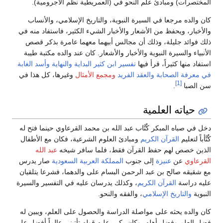
المختصرات) ومبادئ علم النحو في (العمريطية نظم الأجرومية).
كان والده مرجعا في السيرة النبوية، والتاريخ الإسلامي، والأنساب
والأخبار، ويحفظ من الأشعار والأخبار الشيء الكثير، فاستفاد منه في
ذلك فوائد جليلة، وذلك أن مجالس أبيهما معهما عامرة بذكر قصص
الأنبياء والسيرة النبوية والأخبار والأشعار. كان عند والده مكتبة طيبة
استفاد منها كثيراً، قرأ فيها
تفسير ابن كثير
البداية والنهاية
وأسد الغابة
في معرفة الصحابة
والعقد الفريد
ومجمع الأمثال
وغيرها، كل هذا في
[1]
سن الصبا
.
حياته العلمية
دخل في صباه المبكر كُتَّاب عبد الله بن محمد القرعاوي حينما فتح له
كُتَّأباً لتعليم
القرآن الكريم
ومبادئ العلوم الشرعية، فكان مع الأطفال
الذين خصص لهم حفظ القرآن فقط، فلما سافر شيخه
عبد الله
القرعاوي
عن
عنيزة
إلى جنوب
المملكة العربية السعودية
صار يدرس
مع شقيقه صالح بن عبد الرحمن البسام على والدهما، فشرعا يتلقيان
عليه دراسة
القرآن الكريم
، وكذلك يدرسان عليه في التفسير والسيرة
النبوية
والتاريخ الإسلامي
، والفقه والنحو.
كان والده يحثه على مواصلة الدراسة والحصول على العلم، ويبين له
فضل العلم وفضل أهله، وكان يكرر عليه قوله تأتيني عالماً أفضل علي