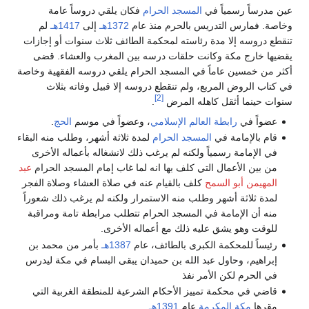
عين مدرساً رسمياً في
المسجد الحرام
فكان يلقي دروساً عامة
وخاصة. فمارس التدريس بالحرم منذ عام
1372هـ
إلى
1417هـ
لم
تنقطع دروسه إلا مدة رئاسته لمحكمة الطائف ثلاث سنوات أو إجازات
يقضيها خارج مكة وكانت حلقات درسه بين المغرب والعشاء. قضى
أكثر من خمسين عاماً في المسجد الحرام يلقي دروسه الفقهية وخاصة
في كتاب الروض المربع، ولم تنقطع دروسه إلا قبيل وفاته بثلاث
[2]
سنوات حينما أثقل كاهله المرض
.
عضواً في
رابطة العالم الإسلامي
، وعضواً في موسم
الحج
.
قام بالإمامة في
المسجد الحرام
لمدة ثلاثة أشهر، وطلب منه البقاء
في الإمامة رسمياً ولكنه لم يرغب ذلك لانشغاله بأعماله الأخرى
من بين الأعمال التي كلف بها انه لما غاب إمام المسجد الحرام
عبد
المهيمن أبو السمح
كلف بالقيام عنه في صلاة العشاء وصلاة الفجر
لمدة ثلاثة أشهر وطلب منه الاستمرار ولكنه لم يرغب ذلك شعوراً
منه أن الإمامة في المسجد الحرام تتطلب مرابطة تامة ومراقبة
للوقت وهو يشق عليه ذلك مع أعماله الأخرى.
رئيساً للمحكمة الكبرى بالطائف، عام
1387هـ
بأمر من محمد بن
إبراهيم، وحاول عبد الله بن حميدان يبقى البسام في مكة ليدرس
في الحرم لكن الأمر نفذ
قاضي في محكمة تمييز الأحكام الشرعية للمنطقة الغربية التي
مقرها
مكة المكرمة
عام
1391هـ
.