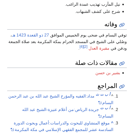
نيل المآرب تهذيب عمدة الراغب.
شرح على كشف الشبهات.
وفاته
توفي البسام في ضحى يوم الخميس الموافق
27 ذو القعدة
1423 هـ
،
وصُلي على الشيخ في المسجد الحرام بمكة المكرمة بعد صلاة الجمعة
[4]
[2]
ودفن في
مقبرة العدل
.
مقالات ذات صلة
بشير بن حسن
المراجع
أ
ب
ت
ث
^
مداد:الفقيه والمؤرخ الشيخ عبد الله بن عبد الرحمن
البسام
أ
ب
ت
^
جريدة الرياض:من أعلام عنيزة-الشيخ عبد الله
البسام
^
موقع المنشاوي للبحوث والدراسات:أعمال وبحوث الدورة
السادسة عشر للمجمع الفقهي الإسلامي في مكة المكرمة