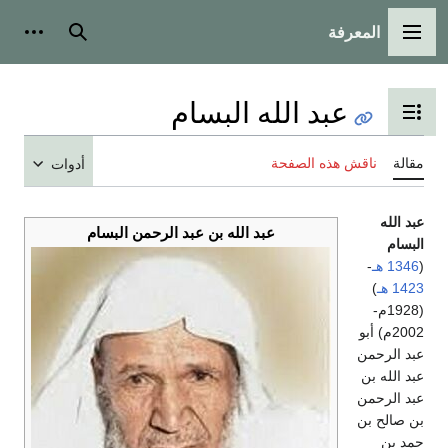
المعرفة
القائمة الرئيسية
بحث
أدوات
عبد الله البسام
تبديل عرض جدول المحتويات
مقالة
ناقش هذه الصفحة
أدوات
عبد الله
عبد الله بن عبد الرحمن البسام
البسام
(
1346 هـ
-
1423 هـ
)
(1928م-
2002م) أبو
عبد الرحمن
عبد الله بن
عبد الرحمن
بن صالح بن
حمد بن