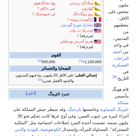
سنگ‌گى رين‌چن
وِيْ تشانگ‌هوي
مليون
گوان‌ون
شي داكاي
†
شخص على
زوو زونگ‌تانگ
لي شيوتشنگ
†
الأقل،
أوگوست پروتيه
†
معظمهم
تشارلز جورج گوردون
فردريك ت. وارد
من
(مرتزقة)
†
المدنيين،
هنري أندرس بورجڤاين
في واحد
(مرتزقة)
†
من
أعنف
القوى
النزاعات
[2]
[1]
500,000
1,100,000+
العسكرية
الضحايا والخسائر
في
إجمالي القتلى:
على الأقل 20 مليون، بما فيهم المدنيون
[4]
التاريخ.
[3]
والجنود (أفضل تقدير).
قام هونگ
أظهر
تمرد تاي‌پنگ
بتأسيس
مملكة
تاي‌پنگ السماوية
وعاصمتها
نان‌جنگ
. وقد سيطر جيش المملكة على
أجزاء كبيرة من جنوب الصين، وفي أوج عزها كانت تحكم نحو 30
مليون نسمة. تضمنت أجندة التمرد إصلاحات اجتماعية مثل "الملكية
المشتركة"، المساواة للمرأة، وإستبدال
الكونفوشية
،
البوذية
والدين