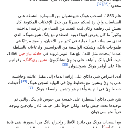
[37]
[36]
محدوداً.
عام 1853، انسحب هونگ شيوتشوان من السيطرة النشطة على
السياسات والإدارة ليحكم حصريًا من خلال الإعلانات المكتوبة. كان
يعيش في رفاهية وكان لديه العديد من النساء في غرفته الداخلية،
وكثيراً ما كان يفرض قيودًا دينية. اصطدم مع يانگ شيوتشينگ، الذي
تحدى سياساته غير العملية في كثير من الأحيان، وأصبح مرتابًا في
طموحات يانگ، وشبكته الواسعة من الجواسيس وادعاءاته بالسلطة
عندما "يتحدث مثل الله". بلغ هذا التوتر ذروته في
حادثة تيان‌جين
1856،
حيث قُتل يانگ وأتباعه على يد وِيْ تشانگ‌وِيْ،
تشين ري‌گانگ
، وقواتهم
[38]
بناءً على أوامر هونگ شيوتشوان.
أدى اعتراض شي داكاي على إراقة الدماء إلى مقتل عائلته وحاشيته
[39]
على يد وِيْ وتشين مع تخطيط وِيْ في النهاية لسجن هونگ.
أُحبطت
[39]
خطط وِيْ في النهاية وأُعدم هو وتشين بواسطة هونگ.
مُنح شي داكاي السيطرة على خمسة من جيوش تاي‌پنگ، والتي تم
توحيدها تحت جيش واحد. ولكن خوفاً على حياته، غادر تيان‌جين وتوجه
غرباً نحو سي‌چوان.
مع انسحاب هونگ من دائرة الأنظار وإخراج يانگ من الصورة، بقي قادة
[
من؟
]