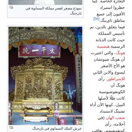
التجارة الخاصة. كما
حظروا استيراد
نموذج مصغر لقصر مملكة السماوية في
نان‌جنگ.
الأفيون إلى جميع
[56]
مناطق تاي‌پنگ.
فيما يتعلق بالدين، تم
تأسيس المملكة
حيث كانت الديانة
الرسمية
هيشينية
هونگ
، والتي اعتبرت
أن هونگ شيوتشان
هو الأخ الأصغر
ليسوع والابن الثاني
للإمبراطور
. رأى
هونگ أن
الكونفوشيوسية
كانت ظلًا لأصلها
النبيل، كونها الآن أداة
تشينگ لاستبداد
شعب الهان
(في
أحلامه، رأى
عرش الملك السماوي في نان‌جنگ.
كونفوشيوس يعاقب