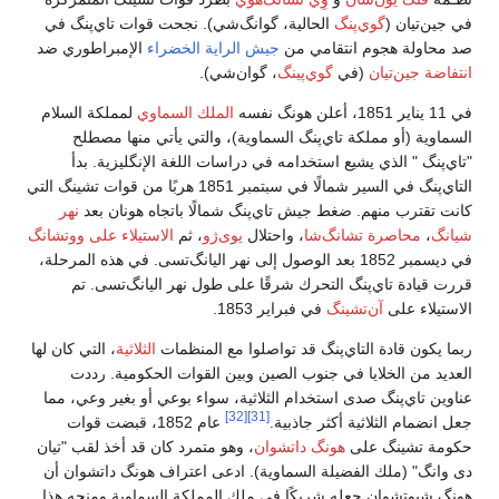
في جين‌تيان (
گوي‌پنگ
الحالية، گوانگ‌شي). نجحت قوات تاي‌پنگ في
صد محاولة هجوم انتقامي من
جيش الراية الخضراء
الإمبراطوري ضد
انتفاضة جين‌تيان
(في
گوي‌پينگ
، گوان‌شي).
في 11 يناير 1851، أعلن هونگ نفسه
الملك السماوي
لمملكة السلام
السماوية (أو مملكة تاي‌پنگ السماوية)، والتي يأتي منها مصطلح
"تاي‌پنگ " الذي يشيع استخدامه في دراسات اللغة الإنگليزية. بدأ
التاي‌پنگ في السير شمالًا في سبتمبر 1851 هربًا من قوات تشينگ التي
كانت تقترب منهم. ضغط جيش تاي‌پنگ شمالًا باتجاه هونان بعد
نهر
شيانگ
،
محاصرة تشانگ‌شا
، واحتلال
يوى‌ژو
، ثم
الاستيلاء على ووتشانگ
في ديسمبر 1852 بعد الوصول إلى نهر اليانگ‌تسى. في هذه المرحلة،
قررت قيادة تاي‌پنگ التحرك شرقًا على طول نهر اليانگ‌تسى. تم
الاستيلاء على
آن‌تشينگ
في فبراير 1853.
ربما يكون قادة التاي‌پنگ قد تواصلوا مع المنظمات
الثلاثية
، التي كان لها
العديد من الخلايا في جنوب الصين وبين القوات الحكومية. رددت
عناوين تاي‌پنگ صدى استخدام الثلاثية، سواء بوعي أو بغير وعي، مما
[32]
[31]
جعل انضمام الثلاثية أكثر جاذبية.
عام 1852، قبضت قوات
حكومة تشينگ على
هونگ داتشوان
، وهو متمرد كان قد أخذ لقب "تيان
دى وانگ" (ملك الفضيلة السماوية). ادعى اعتراف هونگ داتشوان أن
هونگ شيوتشوان جعله شريكًا في ملك المملكة السماوية ومنحه هذا