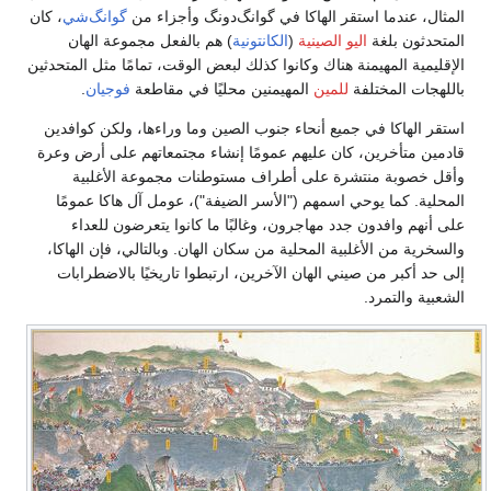
المثال، عندما استقر الهاكا في گوانگ‌دونگ وأجزاء من
گوانگ‌شي
، كان
المتحدثون بلغة
اليو الصينية
(
الكانتونية
) هم بالفعل مجموعة الهان
الإقليمية المهيمنة هناك وكانوا كذلك لبعض الوقت، تمامًا مثل المتحدثين
باللهجات المختلفة
للمين
المهيمنين محليًا في مقاطعة
فوجيان
.
استقر الهاكا في جميع أنحاء جنوب الصين وما وراءها، ولكن كوافدين
قادمين متأخرين، كان عليهم عمومًا إنشاء مجتمعاتهم على أرض وعرة
وأقل خصوبة منتشرة على أطراف مستوطنات مجموعة الأغلبية
المحلية. كما يوحي اسمهم ("الأسر الضيفة")، عومل آل هاكا عمومًا
على أنهم وافدون جدد مهاجرون، وغالبًا ما كانوا يتعرضون للعداء
والسخرية من الأغلبية المحلية من سكان الهان. وبالتالي، فإن الهاكا،
إلى حد أكبر من صيني الهان الآخرين، ارتبطوا تاريخيًا بالاضطرابات
الشعبية والتمرد.