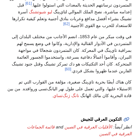
[61]
المتمردون ترسانتهم الحديثة بالمعدات التي استولوا عليها.
قبل
إعدامه مباشرة، نصح الملك الموالي لتاي‌پنگ
ليو شيوتشنگ
أسرة
تشينگ بشراء أفضل مدافع وعربات بنادق أجنبية وتعلم كيفية تكرارها
[62]
للاستعداد للحرب مع القوى الأجنبية.
في وقت مبكر من عام 1853، انضم الأجانب من مختلف البلدان إلى
المتمردين في الأدوار القتالية والإدارية، وكانوا في وضع يسمح لهم
بمراقبة تاي‌پنگ في المعركة. كان المتمردون شجعانًا في مواجهة
النيران، وأقاموا أعمالًا دفاعية بسرعة، واستخدموا الجسور العائمة
المتحركة. كان أحد التكتيكات هو دك تمركز تشينگ وقتل جنود تشينگ
[60]
الفارين عندما ظهروا بشكل فردي.
كان هناك أيضًا بحرية تاي‌پنگ صغيرة، مؤلفة من القوارب التي تم
الاستيلاء عليها، والتي تعمل على طول نهر اليانگ‌تسى وروافده. من بين
قادة البحرية كان مالك الهانگ
تانگ ژنگ‌تساي
.
التكوين العرقي للجيش
انظر أيضاً:
الأقليات العرقية في الصين
and
قائمة الجماعات
العرقية في الصين