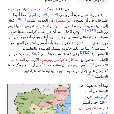
التغلغل في الصين.
إلى حوالي 1860
في 1837،
هونگ شيوچوان
، الهاكا من قرية
جبلية فقيرة، فشل مرة أخرى في
الاختبار الامبراطوري
، مما أحبط
[18]
[17]
طموحاته في أن يصبح
دارس-مسئول
في الخدمة المدنية.
فعاد
إلى قريته مريضاً، وسقط طريح الفراش لعدة أيام، تعرض خلالها لرؤى
[21]
[20]
[19]
روحانية.
وفي 1843، بعد أن قرأ بعناية كراسة تلقاها قبل
سنوات من إرسالي مسيحي پروتستانتي، أعلن هونگ أنه فهم الآن أن
رؤياه تعني أنه الشقيق الأصغر ليسوع وأنه أُرسـِل لتخليص الصين من
"الشياطين"، بما في ذلك حكومة تشينگ الفاسدة والتعليمات
[23]
[22]
الكونفوشية.
وفي 1847 ذهب هونگ إلى
گوانگ‌ژو
، حيث درس
الكتاب المقدس مع
إيساكار جاكوكس روبرتس
، الإرسالي
المعمداني
[24]
الأمريكي.
رفض روبرتس أن يعمّده ولاحقاً قال أن أتباع هونگ كانوا
"عازمين على جعل مزاعمهم الدينية الهزلية تخدم أغراضهم
[25]
السياسية."
وما أن بدأ هونگ في
الوعظ في أنحاء
گوانگ‌شي
في
1844، حتى أسس
تلميذه
فنگ يون‌شان
جمعية عبادة الرب
،