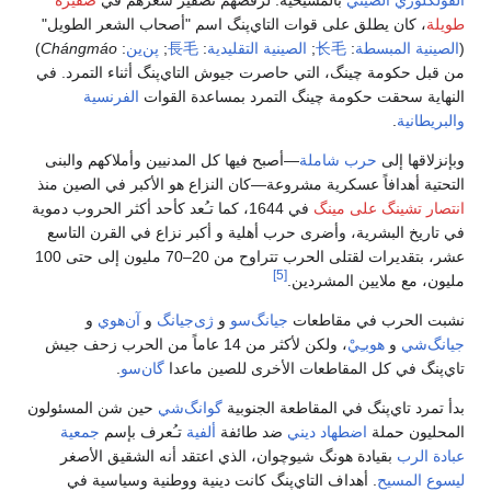
الفولكلوري الصيني
بالمسيحية. لرفضهم تضفير شعرهم في
ضفيرة
طويلة
، كان يطلق على قوات التاي‌پنگ اسم "أصحاب الشعر الطويل"
(
الصينية المبسطة
:
毛
长
;
الصينية التقليدية
:
毛
長
;
پن‌ين
:
Chángmáo
)
من قبل حكومة چينگ، التي حاصرت جيوش التاي‌پنگ أثناء التمرد. في
النهاية سحقت حكومة چينگ التمرد بمساعدة القوات
الفرنسية
والبريطانية
.
وبإنزلاقها إلى
حرب شاملة
—أصبح فيها كل المدنيين وأملاكهم والبنى
التحتية أهدافاً عسكرية مشروعة—كان النزاع هو الأكبر في الصين منذ
انتصار تشينگ على مينگ
في 1644، كما تـُعد كأحد أكثر الحروب دموية
في تاريخ البشرية، وأضرى حرب أهلية و أكبر نزاع في القرن التاسع
عشر، بتقديرات لقتلى الحرب تتراوح من 20–70 مليون إلى حتى 100
[5]
مليون، مع ملايين المشردين.
نشبت الحرب في مقاطعات
جيانگ‌سو
و
ژى‌جيانگ
و
آن‌هوي
و
جيانگ‌شي
و
هوبـِيْ
، ولكن لأكثر من 14 عاماً من الحرب زحف جيش
تاي‌پنگ في كل المقاطعات الأخرى للصين ماعدا
گان‌سو
.
بدأ تمرد تاي‌پنگ في المقاطعة الجنوبية
گوانگ‌شي
حين شن المسئولون
المحليون حملة
اضطهاد ديني
ضد طائفة
ألفية
تـُعرف بإسم
جمعية
عبادة الرب
بقيادة هونگ شيوچوان، الذي اعتقد أنه الشقيق الأصغر
ليسوع المسيح
. أهداف التاي‌پنگ كانت دينية ووطنية وسياسية في