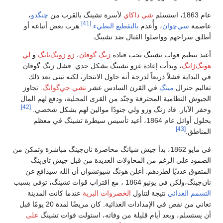
عام 1863، استسلم
شي داكاي
لأسرة تشينگ بالقرب من
چنگدو
،
[41]
عاصمة
سي‌چوان
، وأُعدم
بالتقطيع البطيء
.
هرب بعض أتباعه أو
أطلق سراحهم وواصلوا القتال ضد تشينگ.
أعيد تنظيم قوات تشينگ تحت قيادة
زنگ گوفان
،
زو زونگ‌تانگ
و
لي
هونگ‌ژانگ
، وبدأت إعادة غزو تشينگ بشكل جدي. فشل زنگ گوفان
في البداية فشلاً ذريعاً لدرجة أنه حاول الانتحار، لكنه تبنى بعد ذلك
تعاليم جنرال
مينگ
في القرن السادس عشر
تشي جي‌گوانگ
. تجاوز
الجيوش النظامية المحترفة وجنّد من القرى المحلية، ودفع لهم المال
[42]
وحفر الآبار. قاد زنگ وزو ولي جنودًا موالين لهم بشكل شخصي.
بحلول أوائل عام 1864، أعيد تأسيس سيطرة تشينگ في معظم
[43]
المناطق.
في مايو 1862، بدأ جيش شيانگ محاصرة نان‌جينگ مباشرة وتمكن من
الصمود على الرغم من المحاولات العديدة من قبل جيش تاي‌پنگ
المتفوق عدديًا لطردهم. أعلن هونگ شيوتشوان أن الله سيدافع عن
نان‌جينگ،ولكن في يونيو 1864 ، مع اقتراب قوات تشينگ، توفي بسبب
التسمم الغذائي
نتيجة لتناول
الخضروات البرية
عندما كانت المدينة
تعاني من نقص في الإمدادات الغذائية. كان مريضًا لمدة 20 يومًا قبل
أن يستسلم، وبعد أيام قليلة من وفاته، استولت قوات تشينگ
على