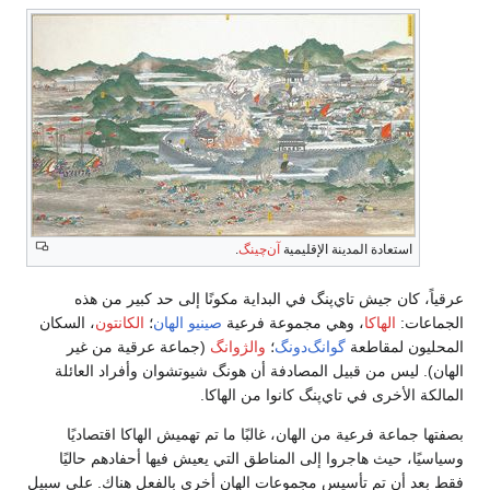
استعادة المدينة الإقليمية
آن‌چينگ
.
عرقياً، كان جيش تاي‌پنگ في البداية مكونًا إلى حد كبير من هذه
الجماعات:
الهاكا
، وهي مجموعة فرعية
صينيو الهان
؛
الكانتون
، السكان
المحليون لمقاطعة
گوانگ‌دونگ
؛
والژوانگ
(جماعة عرقية من غير
الهان). ليس من قبيل المصادفة أن هونگ شيوتشوان وأفراد العائلة
المالكة الأخرى في تاي‌پنگ كانوا من الهاكا.
بصفتها جماعة فرعية من الهان، غالبًا ما تم تهميش الهاكا اقتصاديًا
وسياسيًا، حيث هاجروا إلى المناطق التي يعيش فيها أحفادهم حاليًا
فقط بعد أن تم تأسيس مجموعات الهان أخرى بالفعل هناك. على سبيل