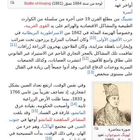
لوحة من سنة 1884 تصوّر
(1861)
Battle of Anqing
أواخر عهد
أسرة
تشينگ
من مطلع القرن 19 حتى آخره من سلسلة من الكوارث
الطبيعية والمشاكل الاقتصادية والهزائم على يد
القوى الغربية
،
وخصوصاً الهزيمة المذلة في 1842 من
الامبراطورية البريطانية
في
[10]
حرب الأفيون الأولى
.
وكان أصحاب المزارع يرزحون تحت ضرائب
[11]
وإيجارات باهظة متزايدة، وكان الفلاحون يهجرون الزراعة زُرافات.
تفاقمت تلك المشاكل بالعجز التجاري الناجم عن الاستيراد غير القانوني
[12]
على نطاق واسع للأفيون.
انتشرت العصابات، وكذلك الجمعيات
السرية ووحدات الدفاع الذاتي، وقد أدوا جميعاً إلى زيادة في القتال
[13]
على مستوى منخفض.
وفي نفس الوقت، ارتفع تعداد الصين بشكل
انفجاري، إذ تضاعف تقريباً بين عامي 1766
و 1833، بينما ظلت الأرض الزراعية
[14]
ثابتة.
وأصبحت الحكومة، بقيادة عرق
[15]
المانشو
، غارقة في الفساد.
وقد بلغت
المشاعر المناهضة للمانشو
أوجها في
جنوب
الصين
في مجتمع
الهاكـّـا
، وهم جزء من
صورة معاصرة
الهان. وفي ذلك الوقت، بدأت المسيحية في
لهونگ شيوچوان
، تعود
[16]