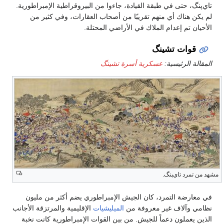
تاي‌پنگ، حتى في طبقة القيادة، جاءوا من البيروقراطية الإمبراطورية.
لم يكن هناك أي منهم تقريبًا من أصحاب العقارات، وفي كثير من
الأحيان تم إعدام الملاك في الأراضي المحتلة.
قوات تشينگ
المقالة الرئيسية:
عسكرية أسرة تشينگ
مشهد من تمرد تاي‌پنگ.
في معارضة التمرد، كان الجيش الإمبراطوري يضم أكثر من مليون
نظامي وآلاف غير معروفة من
الميليشيات
الإقليمية والمرتزقة الأجانب
الذين يعملون دعماً للجيش. من بين القوات الإمبراطورية كانت نخبة