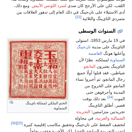
اللقب، لكن على الأرجح كان صدى
لتمرد اللوتس الأبيض
. ومع ذلك،
أدى الاستيلاء على نان‌جينگ في ذلك العام إلى تدهور العلاقات بين
[33]
متمردي التاي‌پنگ والثلاثية.
السنوات الوسطى
في 19 مارس 1853، استولى
التاي‌پنگ على مدينة
نان‌جينگ
وأعلنها هونگ
العاصمة
السماوية
لمملكته. نظرًا لأن
التاي‌پنگ يعتبرون
المانچو
شياطين، فقد قتلوا أولًا جميع
رجال المانچو، ثم أجبروا نساء
المانچو على الخروج من
المدينة وأحرقوهن حتى
[34]
الموت.
بعد ذلك بوقت
الختم الملكي لمملكة تاي‌پنگ
قصير، أطلق التاي‌پنگ
السماوية.
تجريدتين متزامنتين؛
التجريدة
الشمالية
والغربية
، في محاولة
[36]
[35]
لتخفيف الضغط على نان‌جينگ وتحقيق مكاسب إقليمية كبيرة.
انتهت التجريدة السابقة بالفشل لكن الأخيرة حققت نجاحاً