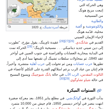
وهي الحركة التي
اِتبعت مزيج هونگ
من المسيحية
والطاوية
والكونفوشية
و
ألفية
خريطة
أسرة تشينگ
، ح. 1820
محلية، قدّمه هونگ
لإحياء الإيمان الصيني
[28]
[27]
[26]
القديم في
شانگ‌دي
.
عقيدة تاي‌پنگ، يقول مؤرخ، "تطورت
[28]
إلى دين صيني جديد ديناميكي . . . مسيحية تاي‌پنگ".
الحركة نمت
في البداية بمحاربة العصابات والقراصنة في جنوب الصين في أواخر
عقد 1840، ثم بمحاولات سلطات تشينگ أن تقمعها مما أدى إلى
تطورها
حرب عصابات
ومن ثم تحولت إلى
حرب أهلية
منتشرة. وأخيراً،
قام إثنان من عباد الرب بزعم امتلاكهم القدرة على التكلم كأعضاء في
الثالوث المقدس
،
الرب الأب
في حالة
يانگ شيوچينگ
ويسوع المسيح
[30]
[29]
في حالة
شياو تشاوگوي
.
السنوات المبكرة
بدأت الثورة في
گوانگ‌شي
. في مطلع يناير 1851، بعد معركة صغيرة
انتهت بنصر في أواخر ديسمبر 1850، قام جيش من 10,000 متمرد
نظـَّمه
فنگ يون‌شان
و
وِيْ تشانگ‌هوي
بطرد قوات تشينگ المتمركزة