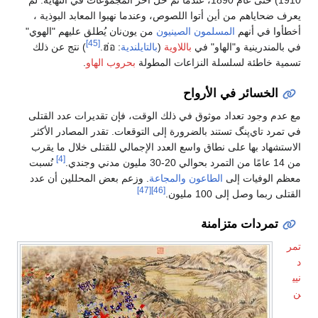
1910) حتى عام 1890، عندما تم حل آخر المجموعات في النهاية. لم
يعرف ضحاياهم من أين أتوا اللصوص، وعندما نهبوا المعابد البوذية ،
أخطأوا في أنهم
المسلمون الصينيون
من يون‌نان يُطلق عليهم "الهوي"
[45]
في بالمندرينية و"الهاو" في
باللاوية
(
بالتايلندية
:
ฮ่อ
.
) نتج عن ذلك
تسمية خاطئة لسلسلة النزاعات المطولة
بحروب الهاو
.
الخسائر في الأرواح
مع عدم وجود تعداد موثوق في ذلك الوقت، فإن تقديرات عدد القتلى
في تمرد تاي‌پنگ تستند بالضرورة إلى التوقعات. تقدر المصادر الأكثر
الاستشهاد بها على نطاق واسع العدد الإجمالي للقتلى خلال ما يقرب
[4]
من 14 عامًا من التمرد بحوالي 20-30 مليون مدني وجندي.
نُسبت
معظم الوفيات إلى
الطاعون
والمجاعة
. وزعم بعض المحللين أن عدد
[47]
[46]
القتلى ربما وصل إلى 100 مليون.
تمردات متزامنة
تمر
د
نيي
ن