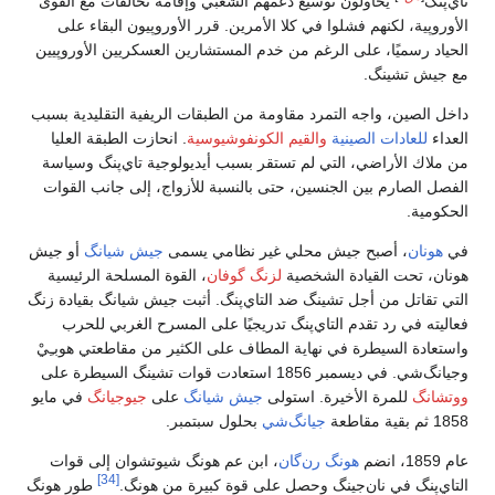
تاي‌پنگ
يحاولون توسيع دعمهم الشعبي وإقامة تحالفات مع القوى
الأوروپية، لكنهم فشلوا في كلا الأمرين. قرر الأوروپيون البقاء على
الحياد رسميًا، على الرغم من خدم المستشارين العسكريين الأوروپيين
مع جيش تشينگ.
داخل الصين، واجه التمرد مقاومة من الطبقات الريفية التقليدية بسبب
العداء
للعادات الصينية
والقيم الكونفوشيوسية
. انحازت الطبقة العليا
من ملاك الأراضي، التي لم تستقر بسبب أيديولوجية تاي‌پنگ وسياسة
الفصل الصارم بين الجنسين، حتى بالنسبة للأزواج، إلى جانب القوات
الحكومية.
في
هونان
، أصبح جيش محلي غير نظامي يسمى
جيش شيانگ
أو جيش
هونان، تحت القيادة الشخصية
لزنگ گوفان
، القوة المسلحة الرئيسية
التي تقاتل من أجل تشينگ ضد التاي‌پنگ. أثبت جيش شيانگ بقيادة زنگ
فعاليته في رد تقدم التاي‌پنگ تدريجيًا على المسرح الغربي للحرب
واستعادة السيطرة في نهاية المطاف على الكثير من مقاطعتي هوبـِيْ
وجيانگ‌شي. في ديسمبر 1856 استعادت قوات تشينگ السيطرة على
ووتشانگ
للمرة الأخيرة. استولى
جيش شيانگ
على
جيوجيانگ
في مايو
1858 ثم بقية مقاطعة
جيانگ‌شي
بحلول سبتمبر.
عام 1859، انضم
هونگ رن‌گان
، ابن عم هونگ شيوتشوان إلى قوات
[34]
التاي‌پنگ في نان‌جينگ وحصل على قوة كبيرة من هونگ.
طور هونگ