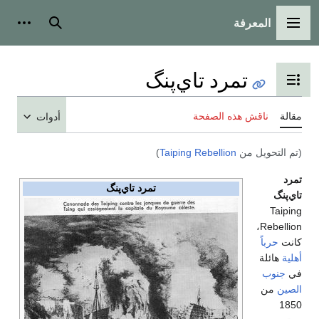
المعرفة
القائمة الرئيسية
بحث
أدوات
تمرد تاي‌پنگ
تبديل عرض جدول المحتويات
مقالة
ناقش هذه الصفحة
أدوات
(تم التحويل من
Taiping Rebellion
)
تمرد
تمرد تاي‌پنگ
تاي‌پنگ
Taiping
Rebellion،
كانت
حرباً
أهلية
هائلة
في
جنوب
الصين
من
1850