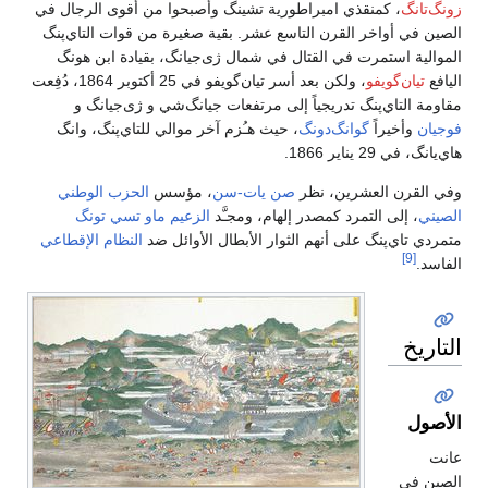
زونگ‌تانگ
، كمنقذي امبراطورية تشينگ وأصبحوا من أقوى الرجال في
الصين في أواخر القرن التاسع عشر. بقية صغيرة من قوات التاي‌پنگ
الموالية استمرت في القتال في شمال ژى‌جيانگ، بقيادة ابن هونگ
اليافع
تيان‌گويفو
، ولكن بعد أسر تيان‌گويفو في 25 أكتوبر 1864، دُفِعت
مقاومة التاي‌پنگ تدريجياً إلى مرتفعات جيانگ‌شي و ژى‌جيانگ و
فوجيان
وأخيراً
گوانگ‌دونگ
، حيث هـُزم آخر موالي للتاي‌پنگ، وانگ
هاي‌يانگ، في 29 يناير 1866.
وفي القرن العشرين، نظر
صن يات-سن
، مؤسس
الحزب الوطني
الصيني
، إلى التمرد كمصدر إلهام، ومجـَّد
الزعيم
ماو تسي تونگ
متمردي تاي‌پنگ على أنهم الثوار الأبطال الأوائل ضد
النظام الإقطاعي
[9]
الفاسد.
التاريخ
الأصول
عانت
الصين في