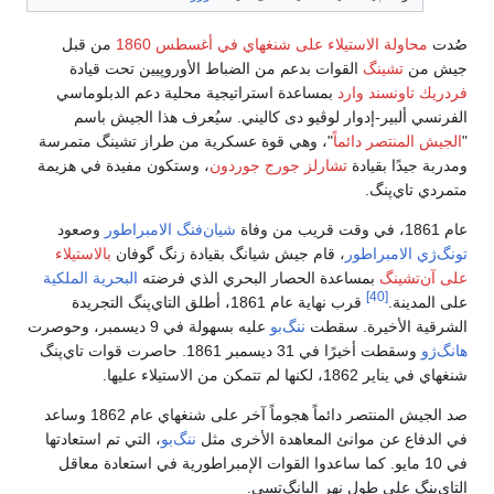
صُدت
محاولة الاستيلاء على شنغهاي في أغسطس 1860
من قبل
جيش من
تشينگ
القوات بدعم من الضباط الأوروپيين تحت قيادة
فردريك تاونسند وارد
بمساعدة استراتيجية محلية دعم الدبلوماسي
الفرنسي ألبير-إدوار لوڤيو دى كاليني. سيُعرف هذا الجيش باسم
"
الجيش المنتصر دائماً
"، وهي قوة عسكرية من طراز تشينگ متمرسة
ومدربة جيدًا بقيادة
تشارلز جورج جوردون
، وستكون مفيدة في هزيمة
متمردي تاي‌پنگ.
عام 1861، في وقت قريب من وفاة
شيان‌فنگ الامبراطور
وصعود
تونگ‌ژي الامبراطور
، قام جيش شيانگ بقيادة زنگ گوفان
بالاستيلاء
على آن‌تشينگ
بمساعدة الحصار البحري الذي فرضته
البحرية الملكية
[40]
على المدينة.
قرب نهاية عام 1861، أطلق التاي‌پنگ التجريدة
الشرقية الأخيرة. سقطت
ننگ‌بو
عليه بسهولة في 9 ديسمبر، وحوصرت
هانگ‌ژو
وسقطت أخيرًا في 31 ديسمبر 1861. حاصرت قوات تاي‌پنگ
شنغهاي في يناير 1862، لكنها لم تتمكن من الاستيلاء عليها.
صد الجيش المنتصر دائماً هجوماً آخر على شنغهاي عام 1862 وساعد
في الدفاع عن موانئ المعاهدة الأخرى مثل
ننگ‌بو
، التي تم استعادتها
في 10 مايو. كما ساعدوا القوات الإمبراطورية في استعادة معاقل
التاي‌پنگ على طول نهر اليانگ‌تسى.