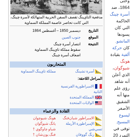
وحتى
1864، ضد
أسرة چينگ
مدفعية التاي‌پنگ تقصف السفن الحربية المتهالكة لأسرة چينگ،
الحاكمة
التي كانت تحاصر عاصمة المملكة السماوية
التي كان
التاريخ
ديسمبر 1850 – أغسطس 1864
يسودها
الموقع
جنوب الصين
المانشو
.
النتيجة
انتصار أسرة چينگ
كان
حركة
سقوط مملكة تاي‌پنگ السماوية
ألفية
بقيادة
اضعاف أسرة چينگ
هونگ
المتحاربون
شيوگوان
،
أسرة تشينگ
مملكة تاي‌پنگ السماوية
الذي أعلن
المراحل اللاحقة:
أنه شاهد
الامبراطورية الفرنسية
رؤى علم
الثانية
منها أنه
المملكة المتحدة
الشقيق
الولايات المتحدة
الأصغر
القادة والزعماء
ليسوع
الامبراطور شيان‌فنگ
هونگ شيوچوان
المسيح
.
الإمبراطورة الأرملة
يانگ شيوگوان
توفى في
تسي‌شي
شياو چاوگوي
†
زنگ گووفان
فنگ يون‌شان
†
التمرد 20