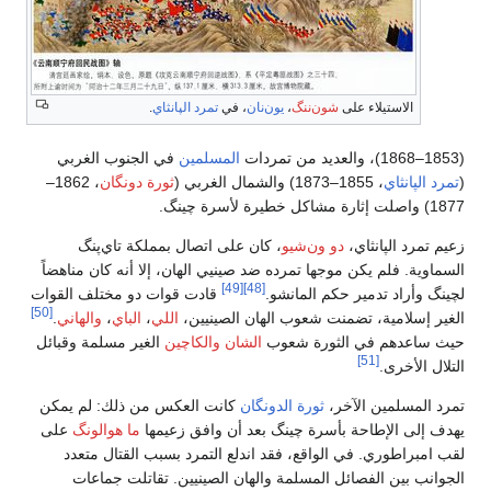
الاستيلاء على
شون‌ننگ
،
يون‌نان
، في
تمرد الپانثاي
.
(1853–1868)، والعديد من تمردات
المسلمين
في الجنوب الغربي
(
تمرد الپانثاي
، 1855–1873) والشمال الغربي (
ثورة دونگان
، 1862–
1877) واصلت إثارة مشاكل خطيرة لأسرة چينگ.
زعيم تمرد الپانثاي،
دو ون‌شيو
، كان على اتصال بمملكة تاي‌پنگ
السماوية. فلم يكن موجها تمرده ضد صينيي الهان، إلا أنه كان مناهضاً
[49]
[48]
لچينگ وأراد تدمير حكم المانشو.
قادت قوات دو مختلف القوات
[50]
الغير إسلامية، تضمنت شعوب الهان الصينيين،
اللي
،
الباي
،
والهاني
.
حيث ساعدهم في الثورة شعوب
الشان
والكاچين
الغير مسلمة وقبائل
[51]
التلال الأخرى.
تمرد المسلمين الآخر،
ثورة الدونگان
كانت العكس من ذلك: لم يمكن
يهدف إلى الإطاحة بأسرة چينگ بعد أن وافق زعيمها
ما هوالونگ
على
لقب امبراطوري. في الواقع، فقد اندلع التمرد بسبب القتال متعدد
الجوانب بين الفصائل المسلمة والهان الصينيين. تقاتلت جماعات