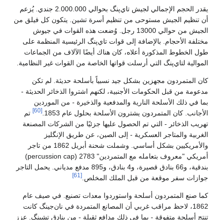
يقدر الحجم الإجمالي لجيش تاي‌پنگ بحوالي 2.000.000 جندي. يُزعم
أن تنظيم الجيش مستوحى من تنظيم أسرة تشين. يتكون كل فيلق من
الجيش من حوالي 13000 رجل. وُضعت هذه القوات في جيوش
مختلفة الأحجام. بالإضافة إلى قوات تاي‌پنگ الرئيسية المنظمة على
طول الخطوط المذكورة أعلاه، كان هناك أيضًا الآلاف من الجماعات
الموالية لتاي‌پنگ التي أرسلت قواتها الخاصة من القوات غير النظامية.
كان المتمردون مجهزين بشكل جيد نسبياً بأسلحة حديثة. لم تكن
مدعومة من قبل الحكومات الأجنبية، لكنهم اشتروا الذخائر الحديثة -
بما في ذلك الأسلحة النارية والمدفعية والذخيرة - من الموردين
[60]
الأجانب. كان المتمردون يشترون الأسلحة بحلول عام 1853.
تم
تهريب الذخائر - التي تم الحصول عليها جزئيًا من الشركات المصنعة
الغربية والمتاجر العسكرية - إلى الصين، عن طريق الإنگليز
والأمريكيين بشكل أساسي. وشملت شحنة أبريل 1862 من تاجر
أمريكي "معروف بتعامله مع المتمردين" 2783 (percussion cap)
بندقية، و66 بنادق قصيرة، و4 بنادق، و895 مدفع مدياني. يحمل التاجر
[61]
جوازات سفر موقعة من قبل الملك المخلص.
كما صنع المتمردون أسلحة واستوردوا معدات تصنيع. في صيف عام
1862، لاحظ مراقب غربي أن المصانع المتمردة في نان‌جينگ كانت
تنتج أسلحة متفوقة - بما في ذلك مدافع ثقيلة - من بنادق تشينگ. عزز