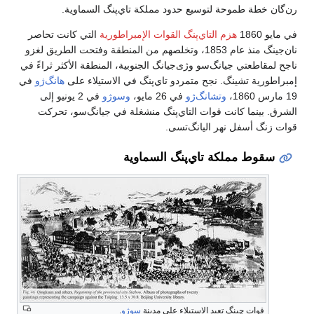
رن‌گان خطة طموحة لتوسيع حدود مملكة تاي‌پنگ السماوية.
في مايو 1860
هزم التاي‌پنگ القوات الإمبراطورية
التي كانت تحاصر
نان‌جينگ منذ عام 1853، وتخلصهم من المنطقة وفتحت الطريق لغزو
ناجح لمقاطعتي جيانگ‌سو وژى‌جيانگ الجنوبية، المنطقة الأكثر ثراءً في
إمبراطورية تشينگ. نجح متمردو تاي‌پنگ في الاستيلاء على
هانگ‌ژو
في
19 مارس 1860،
وتشانگ‌ژو
في 26 مايو،
وسوژو
في 2 يونيو إلى
الشرق. بينما كانت قوات التاي‌پنگ منشغلة في جيانگ‌سو، تحركت
قوات زنگ أسفل نهر اليانگ‌تسى.
سقوط مملكة تاي‌پنگ السماوية
قوات چينگ تعيد الاستيلاء على مدينة
سوژو
.