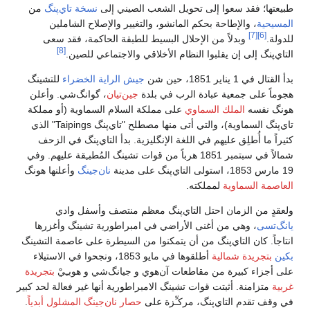
طبيعتها؛ فقد سعوا إلى تحويل الشعب الصيني إلى
نسخة تاي‌پنگ
من
المسيحية
، والإطاحة بحكم المانشو، والتغيير والإصلاح الشاملين
[7]
[6]
للدولة.
وبدلاً من الإحلال البسيط للطبقة الحاكمة، فقد سعى
[8]
التاي‌پنگ إلى إن يقلبوا النظام الأخلاقي والاجتماعي للصين.
بدأ القتال في 1 يناير 1851، حين شن
جيش الراية الخضراء
للتشينگ
هجوماً على جمعية عبادة الرب في بلدة
جين‌تيان
، گوانگ‌شي. وأعلن
هونگ نفسه
الملك السماوي
على مملكة السلام السماوية (أو مملكة
تاي‌پنگ السماوية)، والتي أتى منها مصطلح "تاي‌پنگ Taipings" الذي
كثيراً ما أُطلِق عليهم في اللغة الإنگليزية. بدأ التاي‌پنگ في الزحف
شمالاً في سبتمبر 1851 هرباً من قوات تشينگ المُطبـِقة عليهم. وفي
19 مارس 1853، استولى التاي‌پنگ على مدينة
نان‌جينگ
وأعلنها هونگ
العاصمة السماوية
لمملكته.
ولعقدٍ من الزمان احتل التاي‌پنگ معظم منتصف وأسفل وادي
يانگ‌تسى
، وهي من أغنى الأراضي في امبراطورية تشينگ وأغزرها
انتاجاً. كان التاي‌پنگ من أن يتمكنوا من السيطرة على عاصمة التشينگ
بكين
بتجريدة شمالية
أطلقوها في مايو 1853، ونجحوا في الاستيلاء
على أجزاء كبيرة من مقاطعات آن‌هوي و جيانگ‌شي و هوبـِيْ
بتجريدة
غربية
متزامنة. أثبتت قوات تشينگ الامبراطورية أنها غير فعالة لحد كبير
في وقف تقدم التاي‌پنگ، مركـِّزة على
حصار نان‌جينگ المشلول أبدياً
.