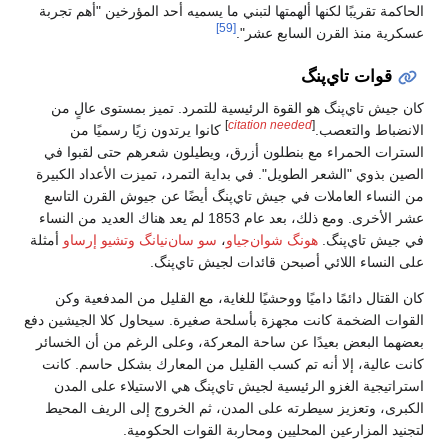
الحاكمة تقريبًا لكنها ألهمتها لتبني ما يسميه أحد المؤرخين "أهم تجربة
[59]
عسكرية منذ القرن السابع عشر".
قوات تاي‌پنگ
كان جيش تاي‌پنگ هو القوة الرئيسية للتمرد. تميز بمستوى عالٍ من
]
citation needed
[
الانضباط والتعصب.
كانوا يرتدون زيًا رسميًا من
السترات الحمراء مع بنطلون أزرق، ويطيلون شعرهم حتى لقبوا في
الصين بذوي "الشعر الطويل". في بداية التمرد، تميزت الأعداد الكبيرة
من النساء العاملات في جيش تاي‌پنگ أيضًا عن جيوش القرن التاسع
عشر الأخرى. ومع ذلك، بعد عام 1853 لم يعد هناك العديد من النساء
في جيش تاي‌پنگ.
هونگ شوان‌جياو
،
سو سان‌نيانگ
وتشيو إرساو
أمثلة
على النساء اللائي أصبحن قائدات لجيش تاي‌پنگ.
كان القتال دائمًا داميًا ووحشيًا للغاية، مع القليل من المدفعية وكن
القوات الضخمة كانت مجهزة بأسلحة صغيرة. سيحاول كلا الجيشين دفع
بعضهما البعض بعيدًا عن ساحة المعركة، وعلى الرغم من أن الخسائر
كانت عالية، إلا أنه تم كسب القليل من المعارك بشكل حاسم. كانت
استراتيجية الغزو الرئيسية لجيش تاي‌پنگ هي الاستيلاء على المدن
الكبرى، وتعزيز سيطرته على المدن، ثم الخروج إلى الريف المحيط
لتجنيد المزارعين المحليين ومحاربة القوات الحكومية.