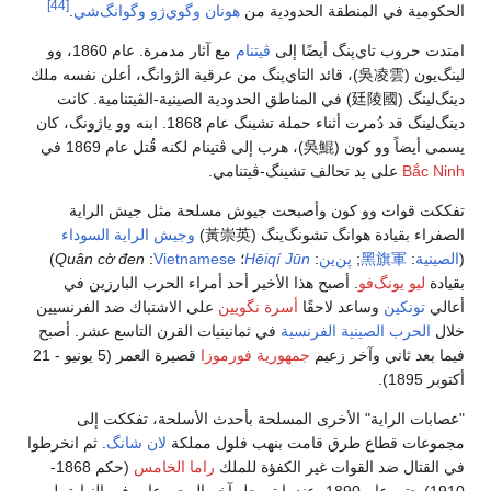
[44]
الحكومية في المنطقة الحدودية من
هونان
وگوي‌ژو
وگوانگ‌شي
.
امتدت حروب تاي‌پنگ أيضًا إلى
ڤيتنام
مع آثار مدمرة. عام 1860، وو
لينگ‌يون (
吳凌雲
)، قائد التاي‌پنگ من عرقية الژوانگ، أعلن نفسه ملك
دينگ‌لينگ (
廷陵國
) في المناطق الحدودية الصينية-الڤيتنامية. كانت
دينگ‌لينگ قد دُمرت أثناء حملة تشينگ عام 1868. ابنه وو ياژونگ، كان
يسمى أيضاً وو كون (
吳鯤
)، هرب إلى ڤتينام لكنه قُتل عام 1869 في
Bắc Ninh
على يد تحالف تشينگ-ڤيتنامي.
تفككت قوات وو كون وأصبحت جيوش مسلحة مثل جيش الراية
الصفراء بقيادة هوانگ تشونگ‌ينگ (
黃崇英
)
وجيش الراية السوداء
(
الصينية
:
軍
旗
黑
;
پن‌ين
:
Jūn
qí
Hēi
؛
Vietnamese
:
Quân cờ đen
)
بقيادة
ليو يونگ‌فو
. أصبح هذا الأخير أحد أمراء الحرب البارزين في
أعالي
تونكين
وساعد لاحقًا
أسرة نگويين
على الاشتباك ضد الفرنسيين
خلال
الحرب الصينية الفرنسية
في ثمانينيات القرن التاسع عشر. أصبح
فيما بعد ثاني وآخر زعيم
جمهورية فورموزا
قصيرة العمر (5 يونيو - 21
أكتوبر 1895).
"عصابات الراية" الأخرى المسلحة بأحدث الأسلحة، تفككت إلى
مجموعات قطاع طرق قامت بنهب فلول مملكة
لان شانگ
. ثم انخرطوا
في القتال ضد القوات غير الكفؤة للملك
راما الخامس
(حكم 1868-