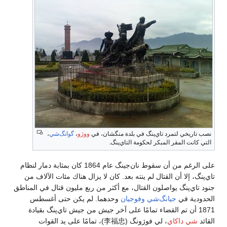
نصب تاريخي لتمرد تاي‌پنگ في بلدة منگشان، في
ووژو
،
گوانگ‌شي
،
التي كانت المقر المبكر لحكومة التاي‌پنگ.
على الرغم من أن سقوط نان‌جينگ عام 1864 كان بمثابة دمار لنظام
تاي‌پنگ، إلا أن القتال لم ينته بعد. كان لا يزال هناك مئات الآلاف من
جنود تاي‌پنگ يواصلون القتال، مع أكثر من ربع مليون قتال في المناطق
الحدودية في
جيانگ‌شي
وفوجيان
وحدهما. لم يكن حتى أغسطس
1871 أن تم القضاء تمامًا على آخر جيش من جيش تاي‌پنگ بقيادة
القائد
شي داكاي
، لي فوژونگ (
李福忠
)، تمامًا على يد القوات