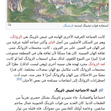
استعادة قوات تشينگ لمدينة
نان‌جينگ
.
كانت الجماعة العرقية الأخرى الهامة في جيش تاي‌پنگ هي
الژوانگ
،
وهم من السكان الأصليين من أصل
التاي
وأكبر جماعة أقلية عرقية من
غير الهان في الصين. على مر القرون ، كانت مجتمعات الژوانگ تتبنى
ثقافة الهان الصينية. كان هذا ممكنًا لأن ثقافة هان في المنطقة تستوعب
قدرًا كبيرًا من التنوع اللغوي، لذلك يمكن استيعاب الژوانگ كما لو كانت
لغة الژوانگ
مجرد لهجة هان صينية أخرى (وهي ليست كذلك). نظرًا لأن
مجتمعات الژوانگ كانت تتكامل مع الهان بمعدلات مختلفة، كان قدرًا
معينًا من الاحتكاك بين الهان والژوانگ أمرًا لا مفر منه، حيث أدت
[63]
اضطرابات الژوانگ إلى انتفاضات مسلحة في بعض الأحيان.
البنية الاجتماعية لجيش تاي‌پنگ
اجتماعياً واقتصادياً، جاء متمردو تاي‌پنگ بشكل حصري تقريباً من
الطبقات الدنيا. كان العديد من قوات تاي‌پنگ الجنوبية عمال مناجم
سابقين، وخاصة أولئك القادمين من تشوانگ. قلة قليلة من ثوار