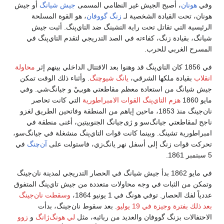
وفي
هونان
، أصبح الجيش غير النظامي المسمى
جيش شيانگ
أو جيش
هونان، تحت القيادة الشخصية لـ
زنگ گووفان
، هو القوة المسلحة
الرئيسية التي تقاتل تحت راية التشينگ ضد التاي‌پنگ. أثبت جيش
شيانگ، بقيادة زنگ، كفاءته في الصد التدريجي لتقدم التاي‌پنگ في
المسرح الغربي للحرب.
في 1856 كان التاي‌پنگ قد وهنوا بعد الاقتتال الداخلي بينهم إثر
محاولة
انقلاب
بقيادة ملكها الشرقي،
يانگ شيوچنگ
. وأثناء ذلك الوقت تمكن
جيش شيانگ من استعادة معظم مقاطعتي هوبـِيْ و جيانگ‌شي. وفي
مايو 1860
هزم التاي‌پنگ القوات الامبراطورية
التي كانت تحاصر
نان‌جينگ منذ 1853، ماحين إياهم من المنطقة وفاتحين الطريق لغزو
ناجح لمقاطعتي جيانگ‌سو و ژى‌جيانگ الجنوبيتين، أغنى منطقة في
امبراطورية تشينگ. وبينما كانت قوات التاي‌پنگ منشغلة في جيانگ‌سو،
تحركت قوات زنگ إلى أسفل نهر يانگ‌زي، فاستولت على
آن‌چنگ
في
5 سبتمبر 1861.
في مايو 1862 بدأ جيش شيانگ في الحصار التدريجي لمدينة نان‌جينگ
وتمكن من الثبات في وجه محاولات متعددة من جيش تاي‌پنگ المتفوق
عددياً لفك الحصار. توفي هونگ في 1 يونيو 1864،
وسقطت نان‌جينگ
بعد ذلك بفترة وجيزة في 19 يوليو
. بعد سقوط نان‌جينگ، بدأت
الاحتفالات بزنگ گووفان والعديد من ربائبه، مثل
لي هونگ‌ژانگ
و
زوو