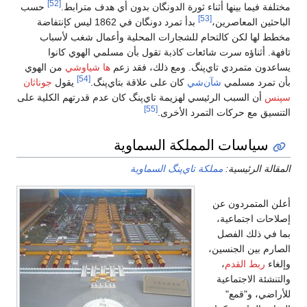
[52]
مختلفة فيما بينها أثناء ثورة الدونگان بدون أي هدف مترابط.
حسب
[53]
الباحثين المعاصرين،
بدأ تمرد دونگان في 1862 ليس كإنتفاضة
مخطط لها لكن كالتحام للشجارات المحلية وأعمال شغب لأسباب
تافهة. أثناؤه سرت شائعات كاذبة تقول بأن مسلمي الهوي كانوا
يساعدون متمردي تاي‌پنگ. ومع ذلك، فقد زعم
ها شياوشي
من الهوي
[54]
بأن تمرد مسلمي
شآن‌شي
كان على علاقة بتاي‌پنگ.
يقول
جوناثان
سپنس
أن السبب الرئيسي لهزيمة تاي‌پنگ كان عدم قدرتهم الكلية على
[55]
التنسيق مع حركات التمرد الأخرى.
سياسات المملكة السماوية
المقالة الرئيسية:
مملكة تاي‌پنگ السماوية
أعلن المتمردون عن
إصلاحات اجتماعية،
بما في ذلك الفصل
الصارم بين الجنسين،
وإلغاء
ربط القدم
،
والتنشئة الاجتماعية
للأراضي، و"قمع"