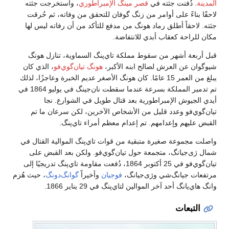
المدينة
. دُفنت جثته في
قصر مينگ الإمبراطوري
، واستخرجت جثته
لاحقًا بناءً على أوامر من زنگ گوفان للتحقق من وفاته، ثم حُرقت
جثته. لاحقاً أطلق رماد هونگ من مدفع للتأكد من أن رفاته ليس لها
مكان للراحة كعقاب أبدي للانتفاضة.
قبل أربعة أشهر من سقوط مملكة تاي‌پنگ السماوية، تنازل هونگ
شيوگوان عن العرش لصالح ابنه الأكبر،
هونگ تيان‌گوي‌فو
، الذي كان
يبلغ من العمر 15 عامًا. كان هونگ الأصغر عديم الخبرة وعاجزًا، لذلك
تم تدمير المملكة بسرعة عندما سقطت نان‌جينگ في يوليو 1864 في
أيدي الجيوش الإمبراطورية بعد قتال طويل في الشوارع. نجا
تيان‌گوي‌فو وعدد قليل من الأشخاص الآخرين، لكن سرعان ما تم
القبض عليهم وإعدامهم. تم إعدام معظم أمراء تاي‌پنگ.
واصلت مجموعة صغيرة متبقية من قوات تاي‌پنگ الموالية القتال في
شمال ژى‌جيانگ، متجمعة حول تيان‌گوي‌فو. ولكن بعد القبض على
تيان‌گوي‌فو في 25 أكتوبر 1864، دُفعت مقاومة تاي‌پنگ تدريجيًا إلى
مرتفعات جيانگ‌شي وژى‌جيانگ،
فوجيان
وأخيراً
گوانگ‌دونگ
، حيث هُزم
وانگ هاي‌يانگ أحد آخر الموالين لتاي‌پنگ في 29 يناير 1866.
التبعات