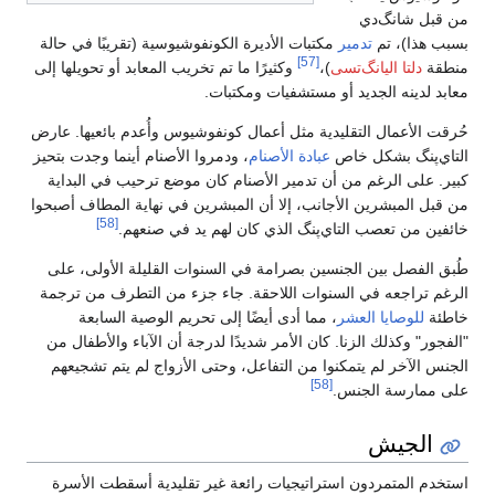
من قبل شانگ‌دي
بسبب هذا)، تم
تدمير
مكتبات الأديرة الكونفوشيوسية (تقريبًا في حالة
[57]
منطقة
دلتا اليانگ‌تسى
)،
وكثيرًا ما تم تخريب المعابد أو تحويلها إلى
معابد لدينه الجديد أو مستشفيات ومكتبات.
حُرقت الأعمال التقليدية مثل أعمال كونفوشيوس وأُعدم بائعيها. عارض
التاي‌پنگ بشكل خاص
عبادة الأصنام
، ودمروا الأصنام أينما وجدت بتحيز
كبير. على الرغم من أن تدمير الأصنام كان موضع ترحيب في البداية
من قبل المبشرين الأجانب، إلا أن المبشرين في نهاية المطاف أصبحوا
[58]
خائفين من تعصب التاي‌پنگ الذي كان لهم يد في صنعهم.
طُبق الفصل بين الجنسين بصرامة في السنوات القليلة الأولى، على
الرغم تراجعه في السنوات اللاحقة. جاء جزء من التطرف من ترجمة
خاطئة
للوصايا العشر
، مما أدى أيضًا إلى تحريم الوصية السابعة
"الفجور" وكذلك الزنا. كان الأمر شديدًا لدرجة أن الآباء والأطفال من
الجنس الآخر لم يتمكنوا من التفاعل، وحتى الأزواج لم يتم تشجيعهم
[58]
على ممارسة الجنس.
الجيش
استخدم المتمردون استراتيجيات رائعة غير تقليدية أسقطت الأسرة