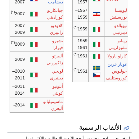
1957
ديشامب
2007
ليوبيسا
1957–
جيانكارلو
(*)
2007
بورسيتش
1959
كوراديني
تيوبالدو
كلاوديو
2007–
(*)
1959
ديبرتيني
رانييري
2009
ريناتو
1959–
تشيرو
(*)
2009
تشيزاريني
1961
فيرارا
(*)
كارلو بارولا
1961
ألبيرتو
2009
زاكيروني
غونار غرين
(*)
جوليوس
1961
لويجي
2010–
كوروستليف
ديلنيري
2011
أنتونيو
2011–
كونتي
2014
ماسيميليانو
2014-
أليغري
الألقاب الرسمية
ريخيا يعتبر نادي يوفنتوس أنجح الأندية الإيطالية والأكثر فوزا