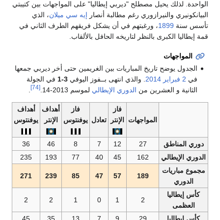
واحدة. لذلك يحيل مصطلح "ديربي إيطاليا" على المواجهات بين كتيبتي
بيانكونيري والنيرازوري رغم مطالبة أنصار
إيه سي ميلان
، الذي
سس سنة
1899
، ورغبتهم في أن يشكل فريقهم الطرف الثاني في
ة إيطاليا الكبرى بالنظر لتاريخه الحافل بالألقاب.
المواجهات
الجدول يوضح تاريخ المباريات بين الغريمين حتى أخر ديربي جمعها
في
2 فبراير
2014
. والذي انتهى بــفوز اليوفي
3-1
في الجولة
[74]
الثانية و العشرين من
الدوري الإيطالي
لموسم 2013-14.
.
فاز
فاز
أهداف
أهداف
المواجهات
الإنتر
تعادل
يوفنتوس
الإنتر
يوفنتوس
وري المناطق
27
12
7
8
46
36
لدوري الإيطالي
162
45
40
77
193
235
جموع مباريات
271
239
85
47
57
189
الدوري
كأس إيطاليا
2
2
1
0
1
2
العظمى
كأس إيطاليا
29
9
7
13
35
45