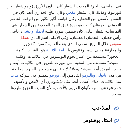
 الماضي، الجزء المحدب للشعار كان باللون الأزرق (و هو شعار آخر
ورينو)، وكذلك كان الشعار
مقعر
. وكان التاج الجداري أيضا كان في
قسم الأسفل من الشعار، وكان قياسه أكبر بكثير من الوقت الحاضر.
نجمتان الذهبيتان كانت موجودة فوق الجهة المحدبة من الشعار. في
ثمانينات، شعار النادي كان يتضمن صورة ظلية
لحمار وحشي
، جانبي
س حصان، النجمتان الذهبيتان، وفي الأعلى اسم النادي
بشكل
وس
.خلال التاريخ، سمي النادي بعدة ألقاب،
السيدة العجوز
،
لمفارقة معنى اسم يوفنتوس با
اللغة اللاتينية
هو "الشباب".كلمة
لعجوز" مستمدة من اعمار نجوم اليوفنتوس في الثلاثينات. وكلمة
لسيدة" مستمدة من المحبة التي ظهرت للفريق في الثلاثينات أيضا.و
قب الفريق أيضا
صديقة إيطاليا
لانه تلقى مشجعين الجنوب وخاصة
 مدن
نابولي
وباليرمو
القادمين إلى
تورينو
ليعملوا في شركة
فيات
ذ الثلاثينات. هناك أسماء أيضا مثل
بيانكونيري
أي الأبيض والأسود،
ر الوحش
نسبة لألوان الفريق و
الأحدب
، لأن السيدة العجوز ظهرها
دب.
الملاعب
استاد يوفنتوس