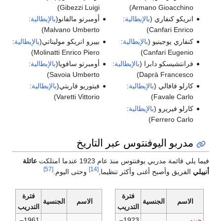
)
Gibezzi Luigi
)
Armano Gioacchino
انريكو كنفاري (
بالإيطالية
:
أومبرتو مالفانو(
بالإيطالية
:
)
Malvano Umberto
)
Canfari Enrico
كنفاري يوجينيو (
بالإيطالية
:
بييرو انريكو موليناتي(
بالإيطالية
:
)
Molinatti Enrico Piero
)
Canfari Eugenio
فرانتشيسكو دابرا (
بالإيطالية
:
أومبرتو سافويا(
بالإيطالية
:
)
Savoia Umberto
)
Daprà Francesco
كارلو فافالي (
بالإيطالية
:
فيتوريو فاريتي(
بالإيطالية
:
)
Varetti Vittorio
)
Favale Carlo
كارلو فيريرو (
بالإيطالية
:
)
Ferrero Carlo
مدربو اليوفنتوس عبر التاريخ
ا يلي قائمة مدربي يوفنتوس منذ عام 1923 عندما امتلكت
عائلة
[57]
[14]
ييلي
الفريق وأصبح أغنى وأكثر تنظيما,
وحتى اليوم.
فترة
فترة
الاسم
الجنسية
الاسم
الجنسية
التدريب
التدريب
جينو
1923–
1961–