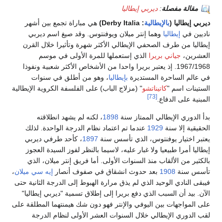
مقالة مفصلة
:
ديربي إيطاليا
ربي إيطاليا (
بالإيطالية
:
Derby Italia
)
هي مباراة تجمع بين أشهر
ديين في
إيطاليا
وهما إنتر ميلان ويوفنتوس. وقد صيغ اسم ديربي
طاليا من طرف الصحفي الإيطالي الأكثر شهرة وتأثيرا خلال القرن
عشرين،
جياني بريرا
الذي إستعملها للمرة الأولى في موسم
1967/1968. إذ يعتبر بريرا واحدا من الأشخاص الأكثر شعبية ونفوذا
 عالم الساحرة المستديرة
بإيطاليا
، وهو من أطلق في سنوات
ستينات اسم "
كاتيناتشو
" (مزلاج الباب) على الفلسفة الكروية الإيطالية
[73]
مبنية على الدفاع.
أ الدوري الإيطالي الممتاز سنة
1898
، لكنه لم يشهد انطلاقته
حقيقية إلا سنة
1929
عندما تم اعتماد نظام الدرجة الواحدة. لذلك
تبر اختيار يوفنتوس، الذي تأسس سنة
1897
، كأحد طرفي ديربي
طاليا أمرا طبيعيا ولا غبار عليه، لاسيما بالنظر لفوز السيدة العجوز
لكثير من الألقاب منذ السنوات الأولى. أما فريق إنتر ميلان، الذي
سس سنة
1908
بعد حدوث انشقاق في صفوف أنصار
إيه سي ميلان
،
بقى النادي الوحيد الذي لم يذق مرارة الهبوط إلى الدرجة الثانية حتى
آن. بيد أن السبب الذي دفع بريرا إلى إطلاق تسمية "ديربي إيطاليا"
ى المواجهات بين اليوفي والإنتر فهو دون شك هيمنتهما المطلقة على
ب الدوري الإيطالي خلال السنوات العشر الأولى لنظام الدرجة