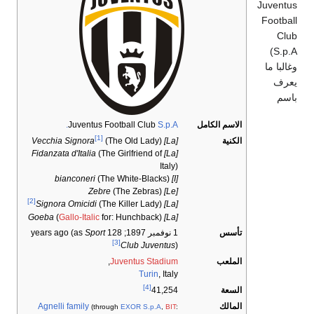
Juvent
Footba
Cl
)
S.p
البا ما
رف
سم
الاسم الكامل
S.p.A.
Juventus Football Club
[1]
الكنية
(The Old Lady)
[La] Vecchia Signora
(The Girlfriend of
[La] Fidanzata d'Italia
Italy)
(The White-Blacks)
[I] bianconeri
(The Zebras)
[Le] Zebre
[2]
(The Killer Lady)
[La] Signora Omicidi
(
Gallo-Italic
for: Hunchback)
[La] Goeba
تأسس
1 نوفمبر 1897
; 128 years ago
Sport
(as
[3]
Club Juventus
)
الملعب
Juventus Stadium
,
Turin
, Italy
[4]
السعة
41,254
المالك
Agnelli family
(through
EXOR S.p.A
,
BIT
: