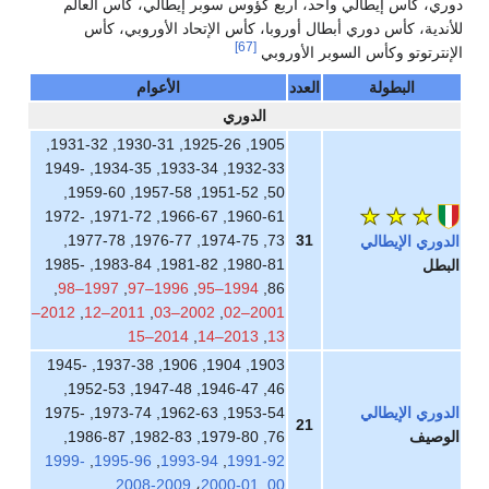
ري، كأس إيطالي واحد، أربع كؤوس سوبر إيطالي، كأس العالم
أندية، كأس دوري أبطال أوروبا، كأس الإتحاد الأوروبي، كأس
[67]
إنترتوتو وكأس السوبر الأوروبي
البطولة
العدد
الأعوام
الدوري
1905, 1925-26, 1930-31, 1931-32,
1932-33, 1933-34, 1934-35, 1949-
50, 1951-52, 1957-58, 1959-60,
1960-61, 1966-67, 1971-72, 1972-
73, 1974-75, 1976-77, 1977-78,
31
دوري الإيطالي
1980-81, 1981-82, 1983-84, 1985-
بطل
,
1997–98
,
1996–97
,
1994–95
86,
2012–
,
2011–12
,
2002–03
,
2001–02
2014–15
,
2013–14
,
13
1903, 1904, 1906, 1937-38, 1945-
46, 1946-47, 1947-48, 1952-53,
دوري الإيطالي
1953-54, 1962-63, 1973-74, 1975-
21
لوصيف
76, 1979-80, 1982-83, 1986-87,
1999-
,
1995-96
,
1993-94
,
1991-92
2008-2009
،
2000-01
,
00