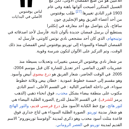
لاعبين هو من صنع القمصان الأولى، لكن مع
غسيل المتكرر أصبحت ألوانها باهتة وفي عام
لباس يوفنتوس
[27]
 النادي تغييرها.
طلب يوفنتوس
الأصلي في البدايات
 أحد أعضاء الفريق وهو الإنجليزي جون
فاج، بأن يتواصل مع أحد معارفه في إنكلترا
تطيع أن يرسل قمصان جديدة بألوان ثابتة. فأرسل لأحد اصدقائه في
تينجهام
، الذي كان أحد مشجعي نادي نوتس كاونتي، فأرسل له
قمصان البيضاء والسوداء إلى تورينو.يوفنتوس لبس القمصان منذ ذلك
وقت، وتم التركيز على الألوان لتكون شرسة وقوية.
 شعار نادي يوفنتوس الرسمي بتغييرات وتعديلات بسيطة منذ
عشرينات القرن الماضي. آخر تعديل للشارة كان قبل موسم 2004-
قت الحاضر، شعار الفريق هو
درع بيضوي
أبيض وأسود.
و مقسم إلى خمسة خطوط عمودية : خطان بيض وثلاثة خطوط
داء، في داخله العناصر التالية : في القسم الأعلى، اسم النادي
توب على منطقة بيضاء بشكل
محدب
، فوق انحناء ذهبي (الذهب
مز
للشرف
). في القسم الأسفل للدرع ,الصورة الظلية البيضاء هي
ور هائج
، نوع خط الكتابة الأسود مثل
درع فرنسي قديم
،
والثور الهائج
 شعار مدينة
تورينو
. الصورة الظلية السوداء هي لتاج جداري فوق
عدة مثلث أسود محدب وهو ذكرى لمدينة "أوغوستا تورينوروم" الاسم
قديم لمدينة
تورينو
في
العصر الروماني
.