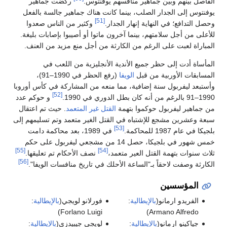
فاصل بينهم وبين جماهير منافسهم يوفنتوس.
ركضت جماهير
فنتوس إلى الجدار الصلب، بينما كانت هناك جماهير جالسة بالفعل
[51]
صل التدافع؛ في النهاية إنهار الجدار.
وكثير من الناس صعدوا
أعلى من أجل سلامتهم، بينما آخرون ماتوا أو أصيبوا بإصابات بليغة.
مباراة لعبت على الرغم من الكارثة من أجل منع مزيد من العنف.
مأساة أدت إلى حظر جميع الأندية الأنجليزية من اللعب في
مسابقات الأوربية من قبل
الويفا
(رفع الحظر في 1990–91)،
ستبعد ليفربول سنة إضافية، مما منعه من المشاركة في كأس أوروبا
[52]
من أنه كان بطل الدوري في 1990.
و حوكم عدد
 جماهير ليفربول حوكموا بتهمة
القتل غير المتعمد
. حيث تم اعتقال
عة وعشرين مشجع للإشتباه في القتل الغير متعمد وتم تسليمهم إلى
[53]
كا في عام 1987 للمحاكمة.
في 1989، بعد محاكمة دامت
خمس شهور في بلجيكا، حصل 14 من مشجعي ليفربول على حكم
[55]
[54]
اث سنوات بتهمة القتل العير متعمد،
نصف الأحكام تم تعليقها.
[56]
كارثة وصفت لاحقاً بـ"الساعة الأحلك في تاريخ منافسات الويفا".
المؤسسين
الفريدو ارمانو(
بالإيطالية
:
فورلانو لويجي(
بالإيطالية
:
)
Forlano Luigi
)
Armano Alfredo
جياكينو ارمانو(
بالإيطالية
:
لويجي جيبيدزي(
بالإيطالية
: