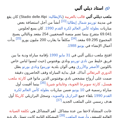
استاد ديلي ألبي
عب ديللي ألبي
قالب:بالعربية
(
بالإيطالية
:
Stadio delle Alpi
) كان يقع
[33]
 مدينة
تورينو
شمال
إيطاليا
.
أنشأ من أجل استضافة بعض
اريات
بطولة كأس العالم لكرة القدم 1990
. كان يسع لجلوس
69.041 متفرج بينما تضم منصة الصحفيين 254 مقعد وبالتالي يصبح
[35]
[34]
موع 69.295 مقعد،
مكلفاً ما يقارب 200 مليون يورو.
بدأت
مال الإنشاء في
يونيو
1988
.
تتح ملعب ديللي ألبي في
31 مايو
1990
بإقامة مباراة ودية ما بين
يق خليط من
نادي تورينو
ونادي يوفنتوس (حيث لبسوا لباس خاص
للونين
الأصفر
والأزرق
وهي ألوان بلدية
تورينو
)
ونادي بورتو
بطل
دوري البرتغالي
آنذاك. قبل بداية المباراة وقف الحاضرون دقيقة
ت على أرواح مشجعي نادي يوفنتوس الذين ماتوا في
كارثة ملعب
[36]
سل
،
كارثة سوبرجا الجوية
،
وغايتانو شيريا
.
بينما أقيمت أول
اراة رسمية في
10 يونيو
ضمن مباريات
بطولة كأس العالم لكرة
دم 1990
بلقاء جمع
البرازيل
والسويد
، وسجل البرازيلي
كاريكا
أول
[37]
ف رسمي على الملعب الجديد.
نت المنشأة لاحقا من عدة مشاكل. أهم المشاكل هي
تكلفة
الصيانة
[38]
عالية للسقف
وأرضية الملعب
.
المشكلة الثانية كانت تتمثل بالرؤية