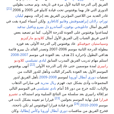
فريق إلى الدرجة الثانية لأول مرة في تاريخه. وتم سحب بطولتي
[21]
وري التي فاز بهما يوفنتوس تحت قيادة كابيلو في 2005 و 2006.
در العديد من اللاعبين المؤثرين الفريق بعد إنزاله، ومنهم
ليليان
رام
،
زلاتان إبراهيموفتش
وفابيو كانافارو
. ولكن أسماء كبيرة بقت في
فريق أمثال
جانلويجي بوفون
،
ألساندرو دل بييرو
وبافيل نيدفيد
ساعدوا يوفنتوس على العودة للدرجة الأولى، كما تم تصعيد بعض
عبي فريق الشباب إلى الفريق الأول أمثال
كلاوديو ماركيزيو
يباستيان جيوفينكو
. عاد يوفنتوس إلى الدرجة الأولى بعد فوزه
ببطولة الدرجة الثانية موسم 2006-2007 وتصدر القائد دل بييرو قائمة
ي البطول بإحرازه 21 هدف. بعد العودة في موسم
2007-2008
تلم مهام تدريب الفريق المدرب السابق
لنادي تشيلسي
كلاوديو
[22]
نييري
لمدة موسمين حتى عاد إلى الدرجة الأولى.
أنهى يوفنتوس
موسم الأول بعد العودة بالمركز الثالث وتأهل للدور الثالث من
فيات
دوري أبطال أوروبا
لموسم
2008-2009
.تأهل الفريق لدور
مجموعات وأدى بشكل جيد، فهزم
ريال مدريد
في مباراتي الذهاب
إياب، لكنه خرج من دور 16 أمام
نادي تشيلسي
.في الموسم التالي
 إقالة رانييري بعد سلسلة من النتائج السلبية وتم استبداله بـ
تشيرو
[23]
رارا
قبل نهاية الموسم بجولتين.
فيرارا تم تعيينه بشكل ثابت في
[24]
وسم
2009-2010
.
فترة قيادة فيرارا ليوفنتوس لم تكن ناجحة،
رج الفريق من منافسات
دوري أبطال أوروبا
وكأس إيطاليا
، وكان