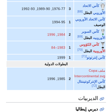
كأس الاتحاد
1976-77, 1989-90, 1992-93
3
[68]
أوروبي
البطل
س الاتحاد الأوروبي
1994-95
1
لوصيف
كأس السوبر
1996
,
1984
2
[69]
أوروبيه
البطل
كأس الكؤوس
1983–84
1
[70]
أوروبية
البطل
[71]
س إنترتوتو
1
1999
البطولات الدولية
ملف:Copa
Intercontinental.s
1985, 1996
2
س الإنتركونتيننتال
[72]
بطل
الديربيات
ديربي إيطاليا