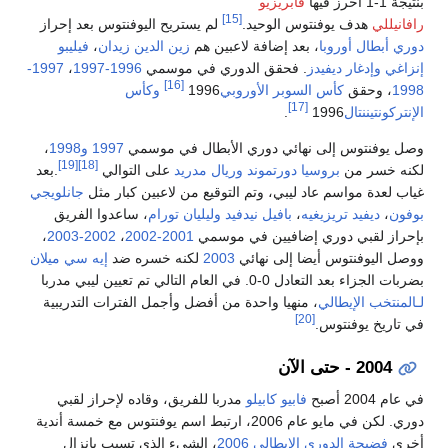
 1-1 احرز فيها
فابريزيو
[15]
فانيللي
هدف يوفنتوس الوحيد.
لم يستريح اليوفنتوس بعد إحراز
ري أبطال أوروبا
، بعد إضافة لاعبين هم
زين الدين زيدان
،
فيليبو
زاغي
وإدغار ديفيدز
. فحقق الدوري في موسمي
1996-1997
،
1997-
[16]
19
، وحقق
كأس السوبر الأوروبي
1996
وكأس
[17]
إنتركونتيننتال
1996
.
ل يوفنتوس إلى نهائي دوري الأبطال في موسمي
1997
و1998
،
[19]
[18]
نه خسر من
بروسيا دورتموند
وريال مدريد
على التوالي
.بعد
اب لعدة مواسم عاد ليبي، وتم التوقيع من لاعبين كبار مثل
جانلويجي
فون
،
ديفيد تريزيغيه
،
بافيل نيدفيد
وليليان تورام
، ساعدوا الفريق
حراز لقبي دوري إضافيين في موسمي
2001-2002
،
2002-2003
،
صل اليوفنتوس أيضا إلى نهائي
2003
لكنه خسره ضد
إيه سي ميلان
ت الجزاء بعد التعادل 0-0. في العام التالي تم تعيين ليبي مدربا
المنتخب الإيطالي
، منهيا واحدة من أفضل وأجمل الفترات التدريبية
[20]
 تاريخ يوفنتوس.
2004 - حتى الآن
ام 2004 أصبح
فابيو كابيلو
مدربا للفريق، وقاده لإحراز لقبي
دوري. لكن في مايو عام 2006، ارتبط اسم يوفنتوس مع خمسة أندية
رى
فضيحة الدوري الإيطالي 2006
، الشيء الذي تسبب بإنزال