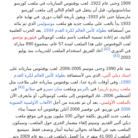
1909 وحتى عام 1922، لعب يوفنتوس المباريات في ملعب كورسو
باستوبولي، قبل أن ينتقل في العام التالي إلى ملعب كورسو
مارسيليا حتى عام 1933، ويفوز بأربعة ألقاب دوري. في نهاية عام
عب على ملعب جديد هو ملعب
موسوليني
الذي تم بنائه
 أستضافة
بطولة كأس العالم لكرة القدم 1934
. بعد الحرب العلمية
ثانية، تم إعادة تسمية الملعب باسم ملعب كومونالي
فيتوريو بوتسو
.
لعب اليوفنتوس على هذا الملعب لمدة 57 عام، بمجموع 890 مباراة
[42]
 الدوري.
أعاد الفريق استخدام الملعب للتدريبات منذ يوليو
[43]
200
وحتى موسم 2005-2006، لعب يوفنتوس مبارياته على
تاد ديلي ألبي
، الذي بني لأستضافة
بطولة كأس العالم لكرة القدم
19
، وفي أوقات نادرة جدا، لعب يوفنتوس مبارياته على ملاعب مثل
[43]
عب رينزو باربيرا
في
باليرمو
وملعب
سان سيرو
في
ميلانو
.
في
 عاد اليوفنتوس إلى ملعب كومونالي، أو مايعرف الآن
لملعب الأولمبي
، بعد أن تم تجديده من أجل
الألعاب الأولمبية الشتوية
20
في تورينو. في نوفمبر 2008 أعلن يوفنتوس أنه سيبدأ ببناء
ملعب جديد للفريق بكلفة حوالي 100 مليون يورو في موقع ملعب
لي ألبي القديم. وسيتم إلغاء مضمار الجري حول الملعب، وسيكون
ملعب بعيد عن المقاعد بحوالي ثمانية أمتار ونصف فقط. سيتسع
الملعب لـ 41,000 متفرج. بدأ العمل باملعب في ربيع عام 2009 وتم