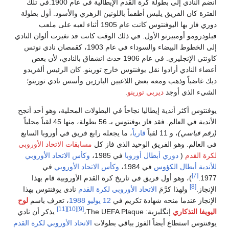
انضم النادي إلى بطولة كرة القدم الإيطالية في عام 1900.في تلك
فترة كان الفريق يلبس أطقماً باللونين الزهري والأسود. أول بطولة
دوري فاز بها اليوفنتوس كانت عام 1905 أثناء لعبه على ملعب
لودرومو أومبيرتو الأول. في ذلك الوقت كانت قد تغيرت ألوان النادي
إلى الخطوط البيضاء والسوداء في عام 1903، كقمصان نادي نوتس
كاونتي الإنجليزي. في عام 1906 حدث انشقاق بالنادي، لأن بعض
ضاء النادي أرادوا نقل يوفنتوس خارج تورينو. كان الرئيس ألفريدو
ك غاضباً وذهب ومعه بعض اللاعبين البارزين وأسس نادي تورينو؛
شيء الذي أوجد
ديربي تورينو
.
فنتوس أكثر أندية إيطاليا نجاحاً في البطولات المحلية، وهو أحد أنجح
دية في العالم. فقد فاز يوفنتوس بـ 56 بطولة، منها 45 لقباً محلياً
قم قياسي)
، و 11 لقباً
قارياً
، ما يجعله رابع فريق في أوروبا السابع
 العالم. وهو الفريق الوحيد الذي فاز كل
مسابقات الاتحاد الأوروبي
رة القدم
(
دوري أبطال أوروبا
في 1985،
وكأس الاتحاد الأوروبي
أندية أبطال الكؤوس
في 1984،
وكأس الاتحاد الأوروبي
في
[7]
197
)، وهو أول فريق في تاريخ كرة القدم الأوروبية قام بهذا
[8]
إنجاز.
ولهذا كرَّمَ
الاتحاد الأوروبي لكرة القدم
نادي يوفنتوس بهذا
إنجاز عندما منحه شهادة تكريم في
12 يوليو
1988
، تعرف باسم
لوح
[11]
[10]
[9]
يويفا التذكاري
إنگليزية:
The UEFA Plaque
،
يذكر أن نادي
فنتوس استطاع أيضاً الفوز بباقي بطولات
الاتحاد الأوروبي لكرة القدم