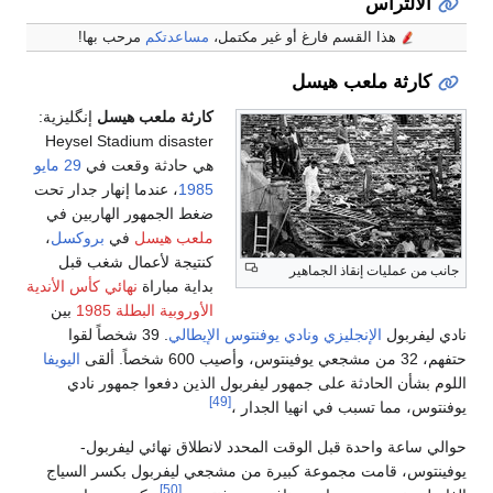
الألتراس
هذا القسم فارغ أو غير مكتمل،
مساعدتكم
مرحب بها!
كارثة ملعب هيسل
كارثة ملعب هيسل
إنگليزية:
Heysel Stadium disaster
هي حادثة وقعت في
29 مايو
1985
، عندما إنهار جدار تحت
ضغط الجمهور الهاربين في
ملعب هيسل
في
بروكسل
،
كنتيجة لأعمال شغب قبل
انب من عمليات إنقاذ الجماهير
بداية مباراة
نهائي كأس الأندية
الأوروبية البطلة 1985
بين
دي ليفربول
الإنجليزي
ونادي يوفنتوس
الإيطالي
. 39 شخصاً لقوا
 مشجعي يوفينتوس، وأصيب 600 شخصاً. ألقى
اليويفا
لوم بشأن الحادثة على جمهور ليفربول الذين دفعوا جمهور نادي
[49]
فنتوس، مما تسبب في انهيا الجدار ،
الي ساعة واحدة قبل الوقت المحدد لانطلاق نهائي ليفربول-
فينتوس، قامت مجموعة كبيرة من مشجعي ليفربول بكسر السياج
[50]