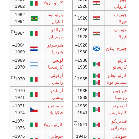
كارلو بارولا
كارولي
1926
1962
جوزيف
باولو ليما
1962–
(*)
1926
فيولا
امارال
1964
جوزيف
1926–
ايرالدو
(*)
1964
فيولا
1928
مونزيليو
1928–
هيريبيرتو
1964–
جورج ايتكن
1930
هيريرا
1969
كارلو
1930–
لويس
1969–
كارسانو
1935
كارنيلجيا
1970
كارلو بيغاتو
أركولي
(*)
(*)
1970
1935
بينيديتو غولا
رابيتي
فيرجينيو
1935–
أرماندو
1970–
روسيتا
1939
بيتشي
1971
أومبيرتو
1939–
سيستمير
1971–
كاليغاريس
1941
فيكباليك
1974
فيديريكو
1974–
(*)
1941
كارلو بارولا
مونيراتي
1976
جيوفاني
1941-
جوفاني
1976–