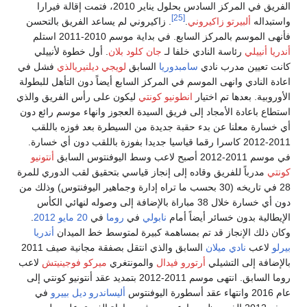
الفريق في المركز السادس بحلول يناير 2010، فتمت إقالة فيرارا
[25]
ستبداله
ألبيرتو زاكيروني
.
. زاكيروني لم يساعد الفريق بالتحسن
هى الموسم بالمركز السابع. في بداية موسم 2010-2011 استلم
دريا أنييلي
رئاسة النادي خلفا لـ
جان كلود بلان
. أول خطوة لأنييلي
نت تعيين مدرب نادي
سامبدوريا
السابق
لويجي ديلنيريالذي
فشل في
ادة النادي وانهى الموسم في المركز السابع أيضاً دون التأهل للبطولة
أوروبية. بعدها تم اختيار
انطونيو كونتي
ليكون على رأس الفريق والذي
تطاع باعادة الأمجاد إلى فريق السيدة العجوز وانهاء موسم رائع دون
 خسارة معلنا عن بدء حقبة جديدة من السيطرة بعد فوزه باللقب
2011-2012 كاسرا رقما قياسيا جديدا بفوزة باللقب دون أي خسارة.
2011-2012 أصبح لاعب وسط اليوفنتوس السابق
أنتونيو
نتي
مدرباً للفريق وقاده إلى إنجاز قياسي بتحقيق لقب الدوري للمرة
28 في تاريخه (30 بحسب ما تراه إدارة وجماهير اليوفنتوس) وذلك من
دون أي خسارة خلال 38 مباراة بالإضافة إلى وصوله لنهائي الكأس
إيطالية بدون خسائر أيضاً أمام
نابولي
في
روما
في
20 مايو
2012
.
ان ذلك الإنجاز قد تم بمساهمة كبيرة لمتوسط خط الميدان
أندريا
رلو
لاعب
نادي ميلان
السابق والذي انتقل بصفقة مجانية صيف 2011
لإضافة إلى التشيلي
أرتورو فيدال
والمونتغري
ميركو فوجينيتش
لاعب
روما السابق. انتهى موسم 2011-2012 بتمديد عقد أنتونيو كونتي إلى
ء عقد أسطورة اليوفنتوس
أليساندرو ديل بييرو
في