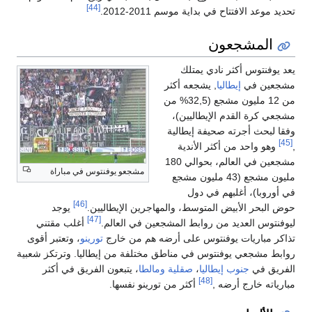
[44]
يد موعد الافتتاح في بداية موسم 2011-2012.
المشجعون
د يوفنتوس أكثر نادي يمتلك
جعين في
إيطاليا
, يشجعه أكثر
من 12 مليون مشجع (32,5% من
جعي كرة القدم الإيطاليين)،
قا لبحث أجرته صحيفة إيطالية
وهو واحد من أكثر الأندية
مشجعين في العالم، بحوالي 180
مشجعو يوفنتوس في مباراة
مليون مشجع (43 مليون مشجع
 أوروبا)، أغلبهم في دول
[46]
ض البحر الأبيض المتوسط، والمهاجرين الإيطاليين.
يوجد
[47]
وفنتوس العديد من روابط المشجعين في العالم.
أغلب مقتني
اكر مباريات يوفنتوس على أرضه هم من خارج
تورينو
، وتعتبر أقوى
ابط مشجعي يوفنتوس في مناطق مختلفة من إيطاليا. وترتكز شعبية
فريق في
جنوب إيطاليا
،
صقلية
ومالطا
، يتبعون الفريق في أكثر
[48]
ارياته خارج أرضه ,
أكثر من تورينو نفسها.