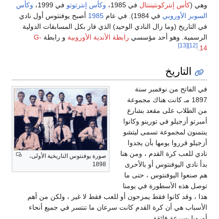
ي (
كأس إنتركونتيننتال
في 1985،
وكأس إنترتوتو
في 1999،
وكأس
سوبر الأوروبي
في 1984). في عام
1985
أصبح يوفنتوس أول نادي
 التاريخ (وما زال النادي الوحيد) الذي فاز بكل المسابقات الدولية
رسمية. وهو أحد مؤسسي
رابطة الأندية الأوروبية
و رابطة
G-
[13]
[12]
.
التاريخ
 الفاتح من نوفمبر سنة
1897 مـ كانت هناك مجموعة
 الطلاب على مقعد بشارع
برتو أزجيلو في تورينو وكانوا
تمنون لمجموعة تسمى ليتشو
جيلو قرروا يومها بأن يجدوا
دي للعب كرة القدم ، ومن هنا
صورة يوفنتوس التاريخية الأولى،
أ نادي اليوفنتوس أو بالأحرى
1898
 صنعوا اليوفنتوس ، حتى ما
صل هذه الأسطورة في يومنا
ا ، وقد كانوا فقط يمزحون أو للعب فقط لا غير ، ولكن من أهم
أسباب هي أن كرة القدم كانت سرعان ما تنتسر في جميع أنحاء
روبا بسرعة فائقة.