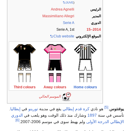
JUVE
)
الرئيس
Andrea Agnelli
المدير
Massimiliano Allegri
الدوري
Serie A
Serie A, 1st
2014–15
الموقع الإلكتروني
Club website
Third colours
Away colours
Home colours
الموسم الحالي
[5]
فنتوس
.
هو نادي
كرة قدم
إيطالي
يقع في مدينة
تورينو
في
إيطاليا
.
سس في سنة
1897
وشارك منذ ذلك الوقت وهو يلعب في
الدوري
[6]
إيطالي الدرجة الأولى
ولم يهبط سوى في موسم 2006-2007.