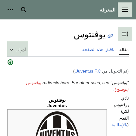
المعرفة
القائمة الرئيسية
بحث
أدوات شخص
يوڤنتوس
تبديل عرض جدول المحتويات
الة
ناقش هذه الصفحة
أدوات
م التحويل من
Juventus F.C.
)
" redirects here. For other uses, see
يوڤنتوس
وضيح)
.
دي
يوڤنتوس
فنتوس
Juventus
رة
قدم
الإيطالية