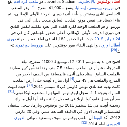
تاد يوفنتوس
بالإنجليزية
: Juventus Stadium هو
ملعب كرة قدم
يقع
[28]
ي
تورينو
،
بييمونتي
،
إيطاليا
، يتسع لـ 41,000 متفرج.
وهو الملعب
أساسي لنادي يوفينتوس -أحد أندية دوري الدرجة الأولى الإيطالي-. تم
اء الاستاد في نفس موقع الملعب السابق ملعب ديلي ألبي في
رينو، و هو الملعب الوحيد لكرة القدم التي تعود ملكيتة لنفس النادي
 دوري الدرجة الأولى الإيطالي. أعلى حضور للجماهير كان في في
اير
2015
حيث بلغ الحضور 41,182، في لقاء ضمن بطولة
دوري
طال أوروبا
، و انتهى اللقاء بفوز يوفنتوس على
بوروسيا دورتموند
2-
[29]
افتتح في بداية موسم 2011-12، ويتسع لـ 41000 متفرج، تبعُد
المدرجات عن أرض الملعب مسافة 7.5 متر، وهذا تحسُّن كبير مقارنة
لملعب السابق استاد ديلي ألبي، فالمسافة بين الصف الاخير من
[4]
درج والملعب هي 49 متر.
أول مباراة لُعِبت على أرض الملعب
[30]
ت ودية ضد نادي نوتس كاونتي في 8 سبتمبر 2011،
حيث انتهت
[31]
 بنتيجة 1-1، سجل ليوفينتوس المهاجم المخضرم لوكا توني،
د أن فشل فابيو كوالياريلا في تسجيل ركلة جزاء. أما أول مباراة
رسمية لُعِبت في 11 سبتمبر 2011 بين يوفنتوس وبارما، سجل ستيفان
ليشتستاير الهدف الاول في الدقيقة السابعة عشر. وفي 20 مارس
2، أكد
الويفا
أن ملعب يوفنتوس سوف يستضيف نهائي
الدوري
[32]
أوروبي
لعام 2014.