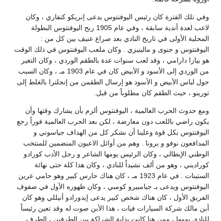
ي تلك الفترة كان رئيس اليوفنتوس يدعى إنريكو كنفاري ، وكان
لاعب لعدة أندية سابقة ، وفي عام 1905 ربح اليوفنتوس البطولة
محلية الأولى في تاريخ النادي بعد صراع عنيف بين كل من :
يوفنتوس و جنوى و مالينيزي . وكان ملعب اليوفنتوس في ذلك الوقت
 بيازا دارامي ، وقد لعب سنوات عدة بالطقم الوردي ، وكان التغير
من الوردي إلى الأسود و الأبيض كان في عام 1903 مـ ، وكان السبب
ل لباس الأبيض و الأسود هو إرسال الطقمن من إنجلترا بالغلط إلى
رينو ، حيث الطقم كان مطلوباً من قبل.
ع حدوث الحرب العالمية ، اليوفنتوس ألزم بأن يشارك وقتها وأن
ون راضي باللعب دون معارضة ، لكن بعد الحرب العالمية فوراً رجع
يوفنتوس بكل قوة وعلينا أن نشكر كل من الهداف جياسوني و
مدافعون نوفو و برونا . وهم من أوائل الاعبون المنضمين للمنتخب
وطني الإيطالي ، وكان الرئيس يومها الشاعر و رجل الأدب كورادو
راديني ، وهو من ألف نشيداُ للنادي ، وكان هذا كلة حتى نهائة
الستينات . في عام 1923 مـ ، كان هناك حارس كبير وهو حامي عرين
يوفنتوس ويدعى بـ جيامبيرو كومبي ، وكان ظهوره الأول في صفوف
فريق الأول ، كان هناك شخص كبير يدعى إيدورادو أنيللي وهو كان
ن مالك شركة السيارات فيات ، هذا الأبن صوت له وقد تعين رئيساً
نادي يومها ، ومن هنا كانت بداية الشراكة بين الطرفين ، الطرف