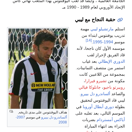
جامعة العالمية ، وأيضاً قد لعب اليوفنتوس بهذا الملعب نهائي كأس
تحاد الأوروبي لعام 1989 - 1990 مـ
حقبة النجاح مع ليبي
تلم
مارتشيلو ليبي
مهمة
ريب يوفنتوس ابتداء من
[14]
وسم
1994-1995
.
سمه الأول كان ناجحا، لأنه
د الفريق لإحراز لقب
دوري الإيطالي
بعد غياب
تمر من منتصف الثمانينات.
جموعة من اللاعبين كانت
ونة من
تشيرو فيرارا
،
بيرتو باجيو
،
جانلوكا فيالي
لصاعد
ألساندرو دل بييرو
.
بي قاد اليوفنتوس لتحقيق
ولة
دوري أبطال أوروبا
في
هداف اليوفنتوس على مدى تاريخه,
موسم التالي، بعد تغلبه على
ألساندرو دل بييرو
في موسم
2007-
اكس أمستردام
بضربات
2008
جزاء بعد انتهاء المباراة