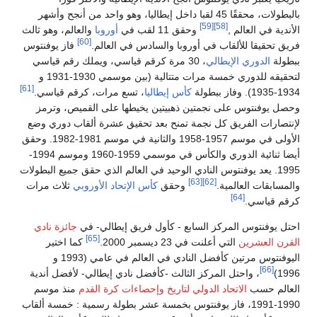
بالبطولات، محققًا 45 لقبا داخل إيطاليا، وهو واحد من أنجح وأشهر
[59]
[58]
أندية في العالم ,
وحقق 11 لقب في
أوروبا
والعالم، وهو ثالث
[60]
يق تحقيقا للألقاب في أوروبا والسادس في العالم.
فاز يوفنتوس
طولة
الدوري الإيطالي
، 30 مرة كرقم قياسي، ويملك رقم قياسي
لتحقيقه للدوري خمسة مرات متتالية (بين موسمي 1930-1931 و
[61]
1). وفاز ببطولة
كأس إيطاليا
، تسع مرات، كرقم قياسي.
صل يوفنتوس على نجمتين ذهبيتين يخيطها على القميص، وترمز
نتصارات الفريق كل نجمة تمنح بعد تحقيق عشرة ألقاب دوري وضع
الأولى في موسم 1957-1958 والثانية في موسم 1981-1982. وحقق
أيضا ثنائية الدوري والكأس في موسمي 1959-1960 وموسم 1994-
1995. يعد يوفنتوس النادي الوحيد في العالم الذي حقق جميع البطولات
[63]
[62]
لمسابقات العالمية.
وحقق
كأس الإتحاد الأوروبي
ثلاث مرات
[64]
قم قياسي.
تل يوفنتوس المركز السابع - كأول فريق إيطالي- في
جائزة نادي
[65]
قرن العشرين
التي أعلنت في 23 ديسمبر 2000.
كما اختير
اليوفنتوس مرتين كأفضل النادي في العالم في عامي (1993 و
[66]
199
، واحتل المركز الثالث -كأفضل نادي إيطالي- لأفضل أندية
عالم حسب
الاتحاد الدولي لتاريخ وإحصاءات كرة القدم
منذ موسم
1990-1991، فاز يوفنتوس بخمسة عشر بطولة رسمية : خمسة ألقاب