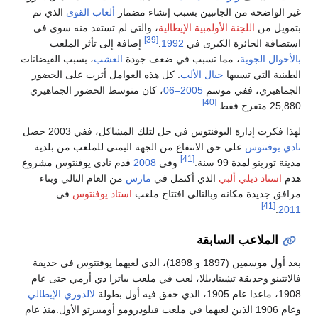
ر الواضحة من الجانبين بسبب إنشاء مضمار
ألعاب القوى
الذي تم
مويل من
اللجنة الأولمبية الإيطالية
، والتي لم تستفد منه سوى في
[39]
تضافة الجائزة الكبرى في
1992
.
إضافة إلى تأثر الملعب
لأحوال الجوية
، مما تسبب في ضعف جودة
العشب
، بسبب الفيضانات
طينية التي تسببها
جبال الألب
. كل هذه العوامل أثرت على الحضور
جماهيري، ففي موسم
2005–06
، كان متوسط الحضور الجماهيري
[40]
25 متفرج فقط.
ذا فكرت إدارة اليوفنتوس في حل لتلك المشاكل، ففي 2003 حصل
دي يوفنتوس
على حق الانتفاع من الجهة اليمنى للملعب من بلدية
[41]
نة تورينو لمدة 99 سنة.
وفي
2008
قدم نادي يوفنتوس مشروع
م
استاد ديلي ألبي
الذي أكتمل في
مارس
من العام التالي وبناء
افق جديدة مكانه وبالتالي افتتاح ملعب
استاد يوفنتوس
في
[41]
.
20
الملاعب السابقة
بعد أول موسمين (1897 و 1898)، الذي لعبهما يوفنتوس في حديقة
لانتينو وحديقة تشيتاديللا، لعب في ملعب بياتزا دي أرمي حتى عام
م 1905، الذي حقق فيه أول بطولة
لالدوري الإيطالي
وعام 1906 الذين لعبهما في ملعب فيلودرومو أومبيرتو الأول.منذ عام