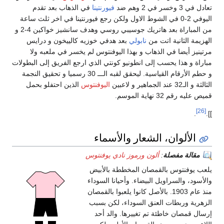
 في 3 وخسر في 2 وهم ضد
فيورنتينا
في الذهاب بعد تقدم
اليوفي 2-0 في الشوط الاول ولكن رجع فيورنتينا في اخر ثلث ساعة
من المباراة بعد هاتريك جوسيبي روسي وهدف سانشيز خواكين 4-2 و
هزيمة الثانية اتت من
نابولي
بعد هدفي خوزيه كالييخون و درايس
تينيز أيضا في الذهاب و بهذا اليوفنتوس لم يخسر في ملعبه ولا
اراة و هذا يحسب إلى انطونيو كونتي الذي ارجع الفريق إلى البطولات
و حطم الأرقام القياسية. ليحقق لقبه الـــ 30 رسميا و تحقيق النجمة
 و الـ32 عند الجماهير و لاعبين
اليوفنتوس
الذين احتفلو بحمل
 عليه رقم 32 نهاية الموسم.
[26]
.
الألوان، الشعار والأسماء
مقالة مفصلة
:
ألون ورموز نادي يوفنتوس
عب يوفنتوس بالقمصان المخططة بالأبيض
لأسود، والسراويل البيضاء. وأحيانا السوداء
منذ عام 1903. بالأصل كانوا يلعبوا بالقمصان
زهرية وربطات العنق السوداء، لكن بسبب
سال قمصان خاطئة تم تغييرها. والد أحد