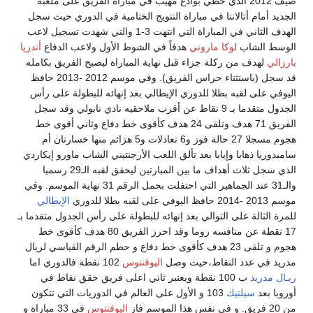
صيف 2012 الذي حظي بوادع مهيب في مباراة الفريق على ملعبه
جديد أمام أتالانتا في مباراة التتويج الختامية في الدوري حيث سجل
الهدف الثاني في المباراة التي انتهت 3-1 والتي شهدت تسجيل لاعب
وسط الشاب
لوكا ماروني
هدفاً في الشوط الأول ولاعب الدفاع
أندريا
رزالي
لهدف من ركلة جزاء قبل نهاية المباراة ليصبح الفريق بكامله
قد سجل (باستثناء حراس الفريق). وفي موسم 2012 -2013 حافظ
يوفي على لقبه بطلا للدوري الإيطالي بعد إنهائه للبطولة على رأس
الجدول متقدما بـ 9 نقاط عن أقرب ملاحقيه نادي نابولي وقد سجل
الفريق 71 هدف وتلقى 24 هدف كأقوى خط دفاع وثاني أقوى خط
هجوم مسجلا 27 حالة فوز و6 تعادلات و5 هزائم منها خسارتان أم
مبدوريا ذهابا وإيابا بعد تألق اللعب الأرجنتيني الشاب ماورو إيكاردي
الذي سجل ثلاث أهداف ما بين المبارتين ليحقق لقبه الـ29 رسميا
والـ31 عند الجماهير التي احتفلت بحمل الرقم 31 نهاية الموسم. وفي
201 حافظ اليوفي على لقبه بطلا للدوري
الإيطالي
مرة الثالة على التوالي بعد إنهائه للبطولة على رأس الجدول متقدما بـ
17 نقطة عن منافسه روما وقد احرز الفريق 80 هدف كأقوى خط
هجوم و تلقى 23 هدف كأقوى خط دفاع و حطم الرقم القياسي لريال
ريد في عدد النقاط،حيث وصل
اليوفنتوس
102 نقطة فالدوري اما
ـال مدريد
ب 100 نقطة ويعتبر ثاني اعلى فريق حقق نفاط في
روبا بعد
سيلتيك
103 و الأول على العالم في الدوريات التي تتكون
 نفس هذا الموسم فاز
اليوفنتوس
في 33 مباراة و