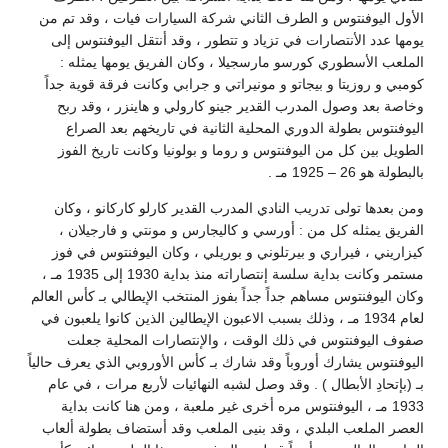
أول اليوفنتوس و الطرف الثاني شركة السيارات فيات ، وقد تم من
مها عدد الأنتصارات في تزياد و تتطور ، وقد أنتقل اليوفنتوس إلى
ملعب الأسطوري كورسو مارسجيلا ، وكان الفريق يومها يمثله :
مبي و روزيتا و بيجاتو و مونيراتي و جرابي وكانت فرقة قوية جداً
اصة بعد وصول المدرب القدير جينو كارولي و هاينزر ، وقد ربح
يوفنتوس بطولة الدوري المحلية الثانية في تاريخهم بعد الصراع
طويل بين كل من اليوفنتوس و روما و بولونيا وكانت تاريخ الفوز
طولة هو 26 – 1925 مـ .
ن بعدها تولى تدريب النادي المدرب القدير كارلو كاركانو ، وكان
فريق يمثله كل من : أورسي و كاليجارس و مونتي و فارجيلان ،
زاريني ، فيراري و بيرتلوني و بوريلي ، وكان اليوفنتوس في فوز
مستمر وكانت بداية سلسة إنتصاراته منذ بداية 1930 إلى 1935 مـ ،
ان اليوفنتوس مساهم جداً جداً بفوز المنتخب الإيطالي بـ كأس العالم
لعام 1934 مـ ، وذلك بسبب الاعبون الإيطالين الذين كانوا يلعبون في
وف اليوفنتوس في ذلك الوقت ، والإنتصارات المحلية جعلت
يوفنتوس يشارك أوروباً وقد شارك بـ كأس الأوروبي الذي يعرف حالياً
 (بإتحادِ الأبطال ) . وقد وصل لشبه النهائيات لأربع مرات ، في عام
1933 مـ ، اليوفنتوس مره أخرى غير ملعبة ، ومن هنا كانت بداية
عصر الملعب البلدي ، وقد بنيى الملعب وقد أستضاف بطولة ألعاب