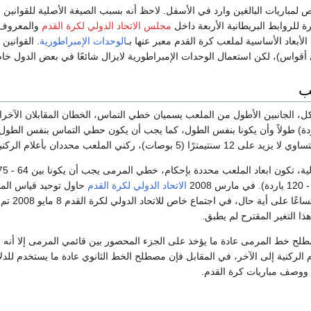
باريات البالغين وارد في الأسفل. لاحظ أنه بسبب الصيغة الأصلية للقوانين 
رة للروابط البريطانية الأربعة داخل
مجلس الاتحاد الدولي لكرة القدم
والمعروف
الوحدات الإمبراطورية
. القوانين
ي أقواس)، لكن استعمال الوحدات الإمبراطورية لايزال شائعًا في بعض الدول خ
ب
5 بوصات)، ركني الملعب محددان بأعلام الركنيات.
الاتحاد الدولي لكرة القدم
مترًا طو
ذا التغير المقترح لم يطبق.
ح خط المرمى عادة ما يؤخذ على الجزء المحصور بين قائمي المرمى إلا أنه في
م الركنية إلى الآخر، في المقابل فإن مصطلح الخط الثانوي عادة ما يستخدم للد
 ووصف مباريات كرة القدم.