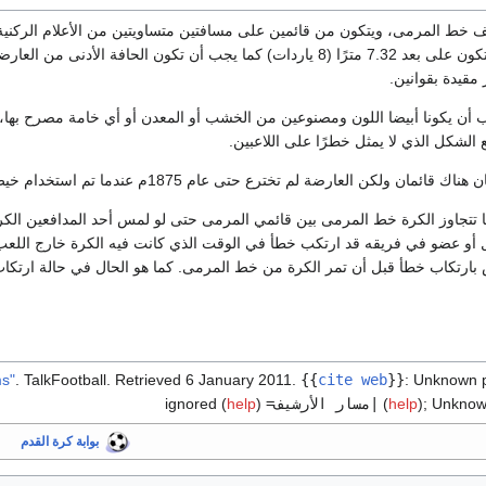
خط المرمى، ويتكون من قائمين على مسافتين متساويتين من الأعلام الركنية 
مقيدة بقوانين.
ب أن يكونا أبيضا اللون ومصنوعين من الخشب أو المعدن أو أي خامة مصرح بها، ا
الشكل الذي لا يمثل خطرًا على اللاعبين.
ان ولكن العارضة لم تخترع حتى عام 1875م عندما تم استخدام خيط بين القائمين.
ا تتجاوز الكرة خط المرمى بين قائمي المرمى حتى لو لمس أحد المدافعين الكرة
أو عضو في فريقه قد ارتكب خطأ في الوقت الذي كانت فيه الكرة خارج اللعب وح
 بارتكاب خطأ قبل أن تمر الكرة من خط المرمى. كما هو الحال في حالة ارتكا
. TalkFootball
. Retrieved
6 January
2011
.
{{
cite web
}}
:
Unknown 
Unknow
;
)
help
(
|مسار الأرشيف=
ignored (
)
help
بوابة كرة القدم