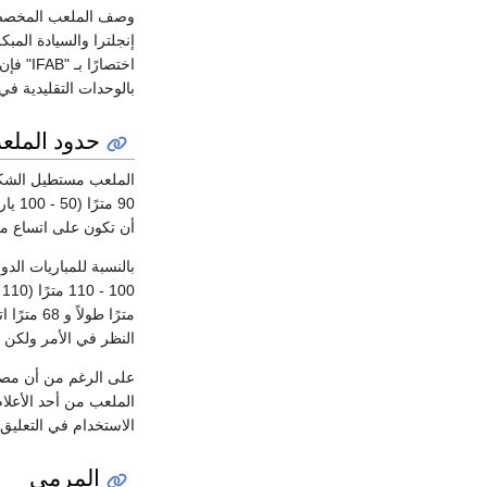
وصف الملعب المخصص لم
إنجلترا والسيادة المبك
اختصارًا بـ "IFAB" فإن الأبعاد الأساسية لملعب كرة القدم معبر عنها بـ
بالوحدات التقليدية ف
حدود الملع
أن تكون على اتساع متساوي لا يزيد على 12 سنتيمترًا (
100 - 110 مترًا (110 - 120 ياردة). في مارس 2008
النظر في الأمر ولكن ه
على الرغم من أن مصطل
الملعب من أحد الأعلا
الاستخدام في التعليق
المرمى