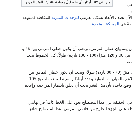
متراً في 105 أمتار، أي ما يعادلُ مساحة 7,140 بالمتر المربع.
في
 الآن تصف الأبعاد بشكل تقريبي
للوحدات المترية
المكافئة (متبوعة
اصةً في
المملكة المتحدة
.
الملعب مستطيل الشكل، الجانبين الأطول من الملعب يسميان خطي التماس، الخطان المقابلان الآخران يسميان خطي المرمى، ويجب أن يكون خطي المرمى بين 45 و
90 مترًا (50 - 100 ياردة) طولاً وأن يكونا بنفس الطول، كما يجب أن يكون حطي التماس بنفس الطول بين 90 و 120 مترًا (100 - 130 ياردة) طولاً، كل الخطوط يجب
بالنسبة للمباريات الدولية، تكون ابعاد الملعب محددة بإحكام، خطي المرمى يجب أن يكونا بين 64 - 75 مترًا (70 - 80 ياردة) طولاً، ويجب أن يكون خطي التماس بين
حاول توحيد قياس الملاعب للمباريات الدولية وحدد أبعادًا رسمية للملعب لتصبح 105
لاً و 68 مترًا اتساعًا على أية حال، في اجتماع خاص للاتحاد الدولي لكرة القدم 8 مايو 2008 تم وضع قاعدة بأن هذا التغير يجب أن يعلق بانتظار المراجعة وإعادة
 الحقيقة فإن هذا المصطلح يعود على الخط كاملاً في نهايتي
لالة على الجزء الخارج من قائمي المرمى، هذا المصطلح شائع