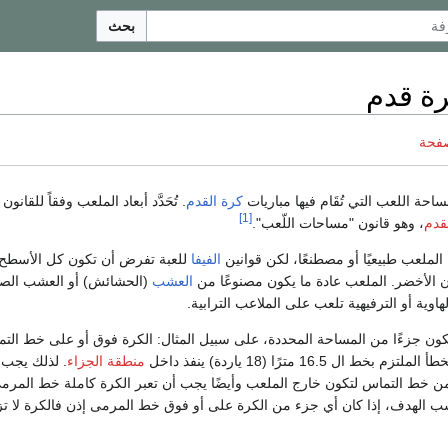
بحث
ة قدم
صفحة
احة اللعب التي تُقَام فيها مباريات
كرة القدم
. تُحَدَّد أبعاد الملعب وفقاً للقانون 
[1]
لقدم
، وهو قانون "مساحات اللّعب".
ملعب طبيعيًا أو مصطنعًا، لكن قوانين
الفيفا
للعبة تفرض أن تكون كل الأسطح
ن الأخضر. الملعب عادة ما يكون مصنوعًا من
العشب
(الحشائش) أو العشب الصن
اوية أو الترفيهية تلعب على الملاعب الترابية.
كون جزءًا من المساحة المحددة، على سبيل المثال: الكرة فوق أو على خط التم
ال 16.5 مترًا (18 ياردة) ينفذ داخل
منطقة الجزاء
. لذلك يجب 
ن خط التماس لتكون خارج الملعب وأيضًا يجب أن تعبر الكرة كاملة خط المرمى
سب الهدف، إذا كان أي جزء من الكرة على أو فوق خط المرمى إذن فالكرة لا ت