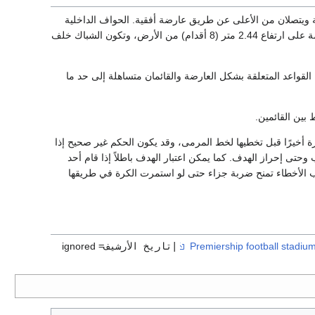
ويتصلان من الأعلى عن طريق عارضة أفقية. الحواف الداخلية
من القائمين يجب أن تكون على بعد 7.32 مترًا (8 ياردات) كما يجب أن تكون الحافة الأدنى من العارضة على ارتفاع 2.44 متر (8 أقدام) من الأرض، وتكون الشباك خلف
لقواعد المتعلقة بشكل العارضة والقائمان متساهلة إلى حد ما
 أخيرًا قبل تخطيها لخط المرمى، وقد يكون الحكم غير صحيح إذا
تى إحراز الهدف. كما يمكن اعتبار الهدف باطلاً إذا قام أحد
ب الأخطاء تمنح ضربة جزاء حتى لو استمرت الكرة في طريقها
|تاريخ الأرشيف=
ignored