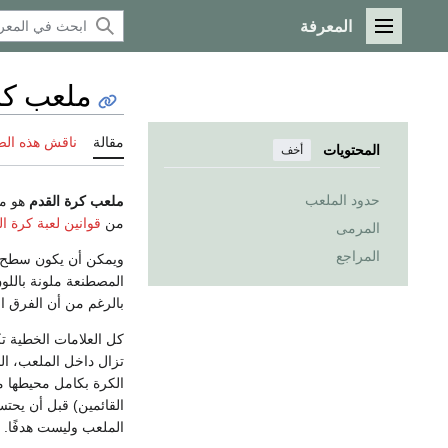
المعرفة
القائمة الرئيسية
ملعب كر
مقالة
ناقش هذه ال
المحتويات
أخف
حدود الملعب
ملعب كرة القدم
هو مس
من
قوانين لعبة كرة ا
المرمى
المراجع
ويمكن أن يكون سطح ال
المصطنعة ملونة باللو
بالرغم من أن الفرق اله
كل العلامات الخطية ت
تزال داخل الملعب، الخطأ الملتزم بخط 
الكرة بكامل محيطها م
القائمين) قبل أن يحت
الملعب وليست هدفًا.