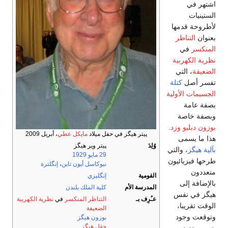
اشتهر في
الستينيات
لأطروحة قدمها
بعنوان
التناظر
المنكسر
في
نظرية الكهربية
الضعيفة
، التي
تفسر أصل
كتلة
الجسيمات الأولية
بصفة عامة
وبصفة خاصة
بوزون دبليو وزد
.
پيتر هيگز في حفل ميلاد
مايكل عطي
، أبريل 2009
هذا ما يسمى
وُلِدَ
پيتر وير هيگز
بآلية هيگز
، والتي
29 مايو
1929
طرحها فيزيائيون
نيوكاسل أپون تاين
،
إنگلترة
متعددون
القومية
إنگليزي
بالإضافة إلى
المدرسة الأم
كلية الملك بلندن
هيگز في نفس
عـُرِف بـ
التناظر المنكسر
في
نظرية الكهربية
الوقت تقريبا،
الضعيفة
وتوقعت وجود
بوزون هيگز
حقل هيگز