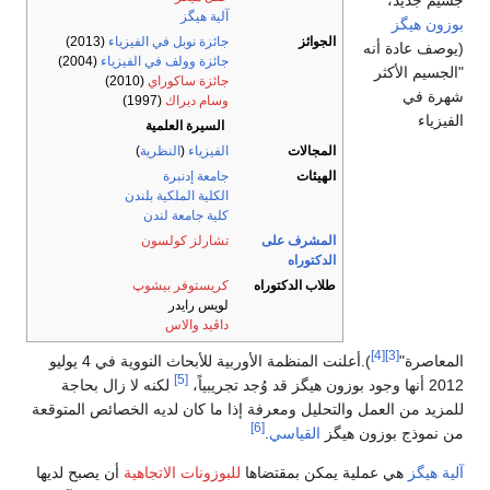
جسيم جديد،
آلية هيگز
بوزون هيگز
الجوائز
جائزة نوبل في الفيزياء
(2013)
(يوصف عادة أنه
جائزة وولف في الفيزياء
(2004)
"الجسيم الأكثر
جائزة ساكوراي
(2010)
شهرة في
وسام ديراك
(1997)
الفيزياء
السيرة العلمية
المجالات
الفيزياء
(
النظرية
)
الهيئات
جامعة إدنبرة
الكلية الملكية بلندن
كلية جامعة لندن
المشرف على
تشارلز كولسون
الدكتوراه
طلاب الدكتوراه
كريستوفر بيشوپ
لويس رايدر
داڤيد والاس
[4]
[3]
المعاصرة"
).أعلنت المنظمة الأوربية للأبحاث النووية في 4 يوليو
[5]
2012 أنها وجود بوزون هيگز قد وُجد تجريبياً،
لكنه لا زال بحاجة
للمزيد من العمل والتحليل ومعرفة إذا ما كان لديه الخصائص المتوقعة
[6]
من نموذج بوزون هيگز
القياسي
.
آلية هيگز
هي عملية يمكن بمقتضاها
للبوزونات الاتجاهية
أن يصبح لديها