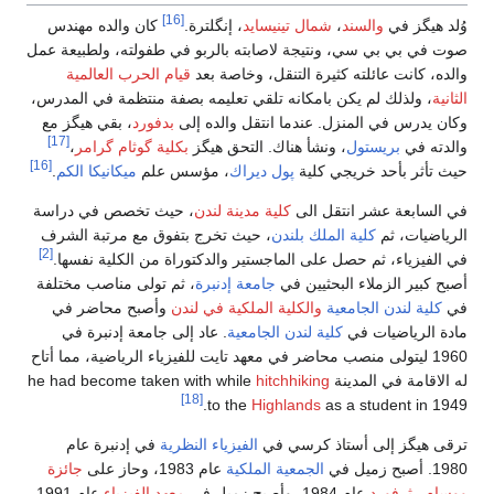
[16]
وُلد هيگز في
والسند
،
شمال تينيسايد
، إنگلترة.
كان والده مهندس
صوت في بي بي سي، ونتيجة لاصابته بالربو في طفولته، ولطبيعة عمل
والده، كانت عائلته كثيرة التنقل، وخاصة بعد
قيام الحرب العالمية
الثانية
، ولذلك لم يكن بامكانه تلقي تعليمه بصفة منتظمة في المدرس،
وكان يدرس في المنزل. عندما انتقل والده إلى
بدفورد
، بقي هيگز مع
[17]
والدته في
بريستول
، ونشأ هناك. التحق هيگز
بكلية گوثام گرامر
،
[16]
حيث تأثر بأحد خريجي كلية
پول ديراك
، مؤسس علم
ميكانيكا الكم
.
في السابعة عشر انتقل الى
كلية مدينة لندن
، حيث تخصص في دراسة
الرياضيات، ثم
كلية الملك بلندن
، حيث تخرج بتفوق مع مرتبة الشرف
[2]
في الفيزياء، ثم حصل على الماجستير والدكتوراة من الكلية نفسها.
أصبح كبير الزملاء البحثيين في
جامعة إدنبرة
، ثم تولى مناصب مختلفة
في
كلية لندن الجامعية
والكلية الملكية في لندن
وأصبح محاضر في
مادة الرياضيات في
كلية لندن الجامعية
. عاد إلى جامعة إدنبرة في
1960 ليتولى منصب محاضر في معهد تايت للفيزياء الرياضية، مما أتاح
له الاقامة في المدينة he had become taken with while
hitchhiking
[18]
to the
Highlands
as a student in 1949.
ترقى هيگز إلى أستاذ كرسي في
الفيزياء النظرية
في إدنبرة عام
1980. أصبح زميل في
الجمعية الملكية
عام 1983، وحاز على
جائزة
ووسام رثرفورد
عام 1984، وأصبح زميل في
معهد الفيزياء
عام 1991.