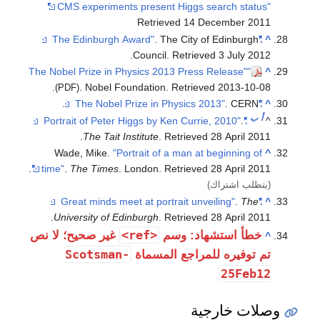
CMS experiments present Higgs search status"
Retrieved 14 December 2011
. The City of Edinburgh
"The Edinburgh Award"
^
.
Council
. Retrieved
3 July
2012
"The Nobel Prize in Physics 2013 Press Release"
^
.
. Nobel Foundation
. Retrieved
2013-10-08
(PDF)
. CERN.
"The Nobel Prize in Physics 2013"
^
أ
ب
.
"Portrait of Peter Higgs by Ken Currie, 2010"
^
.
The Tait Institute
. Retrieved
28 April
2011
Wade, Mike.
"Portrait of a man at beginning of
^
.
time"
.
The Times
. London
. Retrieved
28 April
2011
(يتطلب اشتراك)
.
The
"Great minds meet at portrait unveiling"
^
.
University of Edinburgh
. Retrieved
28 April
2011
<ref>
خطأ استشهاد: وسم
غير صحيح؛ لا نص
^
Scotsman-
تم توفيره للمراجع المسماة
25Feb12
وصلات خارجية