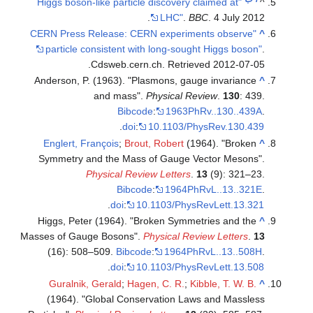
"Higgs boson-like particle discovery claimed at
^
LHC"
.
BBC
. 4 July 2012.
"CERN Press Release: CERN experiments observe
^
particle consistent with long-sought Higgs boson"
.
.
Cdsweb.cern.ch
. Retrieved
2012-07-05
Anderson, P. (1963). "Plasmons, gauge invariance
^
and mass".
Physical Review
.
130
: 439.
Bibcode
:
1963PhRv..130..439A
.
.
doi
:
10.1103/PhysRev.130.439
Englert, François
;
Brout, Robert
(1964). "Broken
^
Symmetry and the Mass of Gauge Vector Mesons".
Physical Review Letters
.
13
(9): 321–23.
Bibcode
:
1964PhRvL..13..321E
.
.
doi
:
10.1103/PhysRevLett.13.321
Higgs, Peter (1964). "Broken Symmetries and the
^
Masses of Gauge Bosons".
Physical Review Letters
.
13
(16): 508–509.
Bibcode
:
1964PhRvL..13..508H
.
.
doi
:
10.1103/PhysRevLett.13.508
Guralnik, Gerald
;
Hagen, C. R.
;
Kibble, T. W. B.
^
(1964). "Global Conservation Laws and Massless