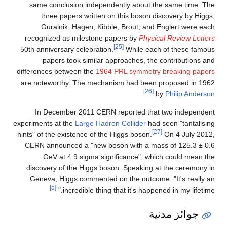
same conclusion independently about the same time. The
three papers written on this boson discovery by Higgs,
Guralnik, Hagen, Kibble, Brout, and Englert were each
recognized as milestone papers by
Physical Review Letters
[25]
50th anniversary celebration.
While each of these famous
papers took similar approaches, the contributions and
differences between the
1964 PRL symmetry breaking papers
are noteworthy. The mechanism had been proposed in 1962
[26]
.
by
Philip Anderson
In December 2011 CERN reported that two independent
experiments at the
Large Hadron Collider
had seen "tantalising
[27]
hints" of the existence of the Higgs boson.
On 4 July 2012,
CERN announced a "new boson with a mass of 125.3 ± 0.6
GeV at 4.9 sigma significance", which could mean the
discovery of the Higgs boson. Speaking at the ceremony in
Geneva, Higgs commented on the outcome. "It's really an
[5]
incredible thing that it's happened in my lifetime."
جوائز مدنية