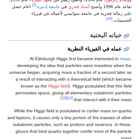
[2]
تقاعد عام 1996 وأصبح
أستاذ فخري
في
جامعة إدنبرة
.
Iعام حصل
على زمالة فخرية في جامعة سوانسي لأعماله في فيزياء
[19]
الجسيمات.
حياته البحثية
عمله في الفيزياء النظرية
At Edinburgh Higgs first became interested in
mass
,
developing the idea that particles were massless when the
universe began, acquiring mass a fraction of a second later as
a result of interacting with a theoretical field (which became
known as the
Higgs field
). Higgs postulated that this field
permeates space, giving all elementary subatomic particles
[20]
[16]
that interact with it their mass.
While the Higgs field is postulated to confer mass on quarks
and leptons, it causes only a tiny portion of the masses of other
subatomic particles, such as protons and neutrons. In these,
gluons that bind quarks together confer most of the particle
mass.