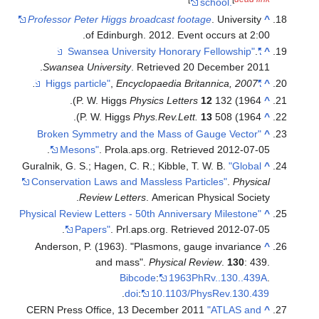
school.
Professor Peter Higgs broadcast footage
. University
^
of Edinburgh. 2012. Event occurs at 2:00.
.
"Swansea University Honorary Fellowship"
^
.
Swansea University
. Retrieved
20 December
2011
,
Encyclopaedia Britannica, 2007.
"Higgs particle"
^
P. W. Higgs
Physics Letters
12
132 (1964).
^
P. W. Higgs
Phys.Rev.Lett.
13
508 (1964).
^
"Broken Symmetry and the Mass of Gauge Vector
^
.
Mesons"
. Prola.aps.org
. Retrieved
2012-07-05
Guralnik, G. S.; Hagen, C. R.; Kibble, T. W. B.
"Global
^
Conservation Laws and Massless Particles"
.
Physical
Review Letters
. American Physical Society.
"Physical Review Letters - 50th Anniversary Milestone
^
.
Papers"
. Prl.aps.org
. Retrieved
2012-07-05
Anderson, P. (1963). "Plasmons, gauge invariance
^
and mass".
Physical Review
.
130
: 439.
Bibcode
:
1963PhRv..130..439A
.
.
doi
:
10.1103/PhysRev.130.439
CERN Press Office, 13 December 2011
"ATLAS and
^