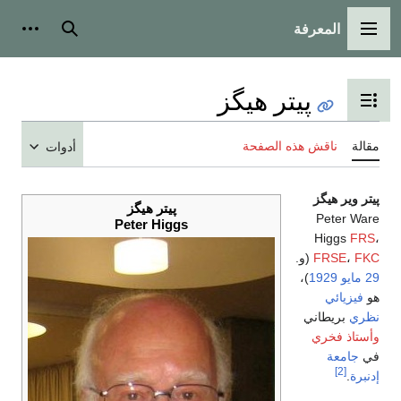
المعرفة
القائمة الرئيسية
بحث
أدوات
پيتر هيگز
تبديل عرض جدول المحتويات
مقالة
ناقش هذه الصفحة
أدوات
پيتر وير هيگز
پيتر هيگز
Peter Ware
Peter Higgs
Higgs
FRS
،
FKC
،
FRSE
(و.
29 مايو
1929
)،
هو
فيزيائي
نظري
بريطاني
وأستاذ فخري
في
جامعة
[2]
إدنبرة
.