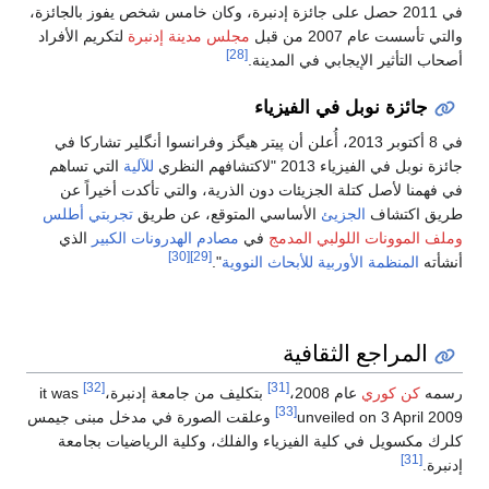
في 2011 حصل على جائزة إدنبرة، وكان خامس شخص يفوز بالجائزة،
والتي تأسست عام 2007 من قبل
مجلس مدينة إدنبرة
لتكريم الأفراد
[28]
أصحاب التأثير الإيجابي في المدينة.
جائزة نوبل في الفيزياء
في 8 أكتوبر 2013، أُعلن أن پيتر هيگز وفرانسوا أنگلير تشاركا في
جائزة نوبل في الفيزياء 2013 "لاكتشافهم النظري
للآلية
التي تساهم
في فهمنا لأصل كتلة الجزيئات دون الذرية، والتي تأكدت أخيراً عن
طريق اكتشاف
الجزيئ
الأساسي المتوقع، عن طريق
تجربتي أطلس
وملف الموونات اللولبي المدمج
في
مصادم الهدرونات الكبير
الذي
[30]
[29]
أنشأته
المنظمة الأوربية للأبحاث النووية
".
المراجع الثقافية
[32]
[31]
رسمه
كن كوري
عام 2008،
بتكليف من جامعة إدنبرة،
it was
[33]
unveiled on 3 April 2009
وعلقت الصورة في مدخل مبنى جيمس
كلرك مكسويل في كلية الفيزياء والفلك، وكلية الرياضيات بجامعة
[31]
إدنبرة.