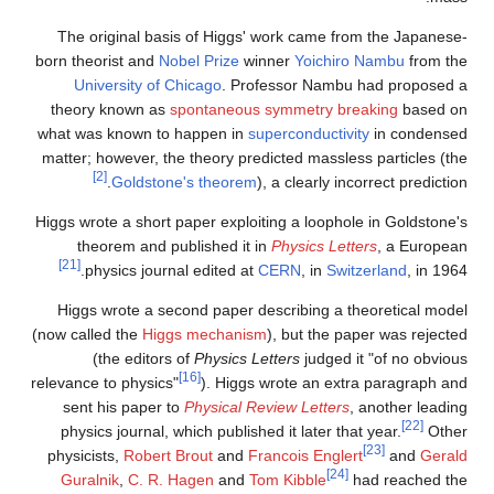
The original basis of Higgs' work came from the Japanese-
born theorist and
Nobel Prize
winner
Yoichiro Nambu
from the
University of Chicago
. Professor Nambu had proposed a
theory known as
spontaneous symmetry breaking
based on
what was known to happen in
superconductivity
in condensed
matter; however, the theory predicted massless particles (the
[2]
Goldstone's theorem
), a clearly incorrect prediction.
Higgs wrote a short paper exploiting a loophole in Goldstone's
theorem and published it in
Physics Letters
, a European
[21]
physics journal edited at
CERN
, in
Switzerland
, in 1964.
Higgs wrote a second paper describing a theoretical model
(now called the
Higgs mechanism
), but the paper was rejected
(the editors of
Physics Letters
judged it "of no obvious
[16]
relevance to physics"
). Higgs wrote an extra paragraph and
sent his paper to
Physical Review Letters
, another leading
[22]
physics journal, which published it later that year.
Other
[23]
physicists,
Robert Brout
and
Francois Englert
and
Gerald
[24]
Guralnik
,
C. R. Hagen
and
Tom Kibble
had reached the