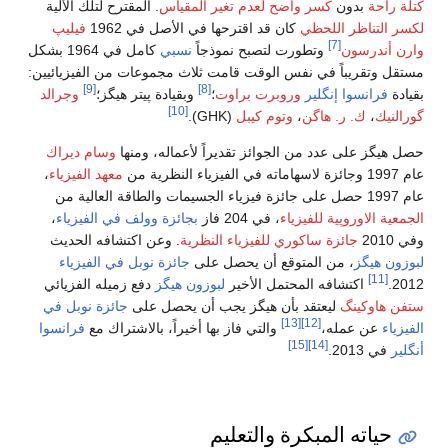
كتلة راحة
بدون
كسر واضح
لعدم تغير المقياس
. المقترح لتلك الآلية
لكسر التناظر اللحظي
كان قد اقترحها في الأصل في 1962
فيليپ
[7]
وارن أندرسون
وتطورت لتصبح نموذجاً
نسبي
كامل في 1964 بشكل
مستقل وتقريباً في نفس الوقت قامت ثلاث مجموعات من الفيزيائيين:
[9]
[8]
بقيادة
فرانسوا إنگلير
وروبرت براوت
؛
وبقيادة پيتر هيگز؛
وجرالد
[10]
گورالنيك
،
ك. ر. هاگن
،
وتوم كيبل
(GHK).
حصل هيگز على عدد من الجوائز تقديراً لأعماله، ومنها
وسام ديراك
عام 1997 وجائزة لاسهاماته في الفيزياء النظرية من
معهد الفيزياء
،
عام 1997 حصل على جائزة فيزياء الجسيمات والطاقة العالية من
الجمعية الاوروپية للفيزياء
، في 204 فاز
بجائزة وولف في الفيزياء
،
وفي 2010
جائزة ساكوري للفيزياء النظرية
. وعن اكتشافه الحديث
لبوزون هيگز
، من المتوقع أن يحصل على
جائزة نوبل في الفيزياء
[11]
2012.
اكتشافه المحتمل الأخير
لبوزون هيگز
دفع زميله الفزيائي
ستفن هاوكينگ
ليعتقد بأن هيگز يجب أن يحصل على
جائزة نوبل في
[13]
[12]
الفيزياء
عن عمله،
والتي فاز بها أخيراً، بالاشتراك مع
فرانسوا
[15]
[14]
أنگلير
في 2013.
حياته المبكرة والتعليم