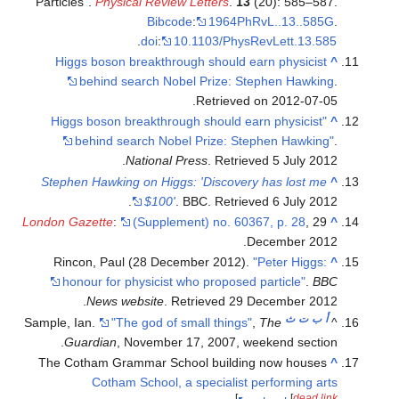
Particles".
Physical Review Letters
.
13
(20): 585–587.
Bibcode
:
1964PhRvL..13..585G
.
.
doi
:
10.1103/PhysRevLett.13.585
Higgs boson breakthrough should earn physicist
^
behind search Nobel Prize: Stephen Hawking
.
Retrieved on 2012-07-05.
"Higgs boson breakthrough should earn physicist
^
behind search Nobel Prize: Stephen Hawking"
.
.
National Press
. Retrieved
5 July
2012
Stephen Hawking on Higgs: 'Discovery has lost me
^
.
$100'
. BBC
. Retrieved
6 July
2012
London Gazette
:
(Supplement) no. 60367, p. 28
, 29
^
December 2012.
Rincon, Paul (28 December 2012).
"Peter Higgs:
^
honour for physicist who proposed particle"
.
BBC
.
News website
. Retrieved
29 December
2012
أ
ب
ت
ث
Sample, Ian.
"The god of small things"
,
The
^
Guardian
, November 17, 2007, weekend section.
The Cotham Grammar School building now houses
^
Cotham School, a specialist performing arts
]
[
dead link