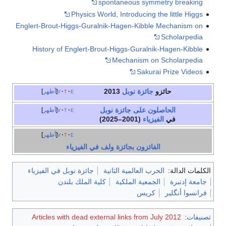
spontaneous symmetry breaking
Physics World, Introducing the little Higgs
Englert-Brout-Higgs-Guralnik-Hagen-Kibble Mechanism on
Scholarpedia
History of Englert-Brout-Higgs-Guralnik-Hagen-Kibble
Mechanism on Scholarpedia
Sakurai Prize Videos
حائزو
جائزة نوبل
2013
e
t
v
أظهر
الحاصلون على جائزة نوبل
e
t
v
أظهر
في
الفيزياء
(2001–2025)
e
t
v
أظهر
الفائزون بجائزة ولف في الفيزياء
الكلمات الدالة:
الحرب العالمية الثانية
جائزة نوبل في الفيزياء
جامعة إدنبرة
الجمعية الملكية
كلية الملك بلندن
فرانسوا أنگلير
كريس
تصنيفات
:
Articles with dead external links from July 2012