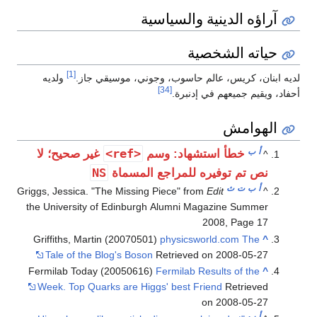
آراؤه الدينية والسياسية
حياته الشخصية
[1]
لديه ابنان، كريس، عالم حاسوب، وجوني، موسيقي جاز.
ولديه
[34]
أحفاد، ويقيم جميعهم في إدنبرة.
الهوامش
أ
ب
<ref>
خطأ استشهاد: وسم
غير صحيح؛ لا
^
NS
نص تم توفيره للمراجع المسماة
أ
ب
ت
ث
Griggs, Jessica. "The Missing Piece" from
Edit
^
the University of Edinburgh Alumni Magazine Summer
2008, Page 17
Griffiths, Martin (20070501)
physicsworld.com The
^
Tale of the Blog's Boson
Retrieved on 2008-05-27
Fermilab Today (20050616)
Fermilab Results of the
^
Week. Top Quarks are Higgs' best Friend
Retrieved
on 2008-05-27
أ
ب