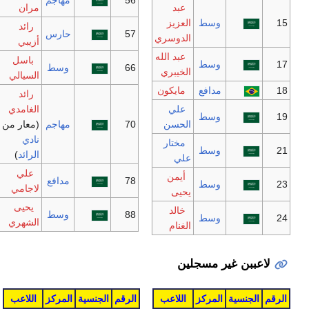
عبد
مران
وسط
العزيز
رائد
57
حارس
الدوسري
أزيبي
عبد الله
باسل
وسط
66
وسط
الخيبري
السيالي
مدافع
مايكون
رائد
علي
الغامدي
وسط
الحسن
70
مهاجم
(معار من
نادي
مختار
وسط
الرائد
)
علي
علي
أيمن
78
مدافع
وسط
لاجامي
يحيى
يحيى
خالد
88
وسط
وسط
الشهري
الغنام
اعببن غير مسجلين
الجنسية
المركز
اللاعب
الرقم
الجنسية
المركز
اللاعب