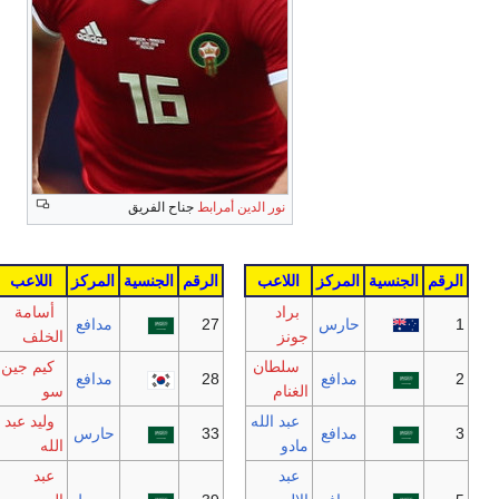
نور الدين أمرابط
جناح الفريق
الجنسية
المركز
اللاعب
الرقم
الجنسية
المركز
اللاعب
براد
أسامة
حارس
27
مدافع
جونز
الخلف
سلطان
كيم جين
مدافع
28
مدافع
الغنام
سو
عبد الله
وليد عبد
مدافع
33
حارس
مادو
الله
عبد
عبد