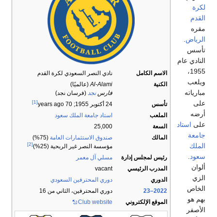
.
عام
19
الاسم الكامل
نادي النصر السعودي لكرة القدم
الكنية
Al-Alami
(عالميًا)
ه
فارس
نجد
(فرسان نجد)
[1]
تأسس
24 أكتوبر 1955
; 70 years ago
الملعب
استاد جامعة الملك سعود
ستاد
السعة
25,000
المالك
صندوق الاستثمارات العامة
(75%)
[2]
مؤسسة النصر غير الربحية (25%)
رئيس لمجلس إدارة
مسلي آل معمر
المدرب الرئيسي
vacant
الدوري
دوري المحترفين السعودي
2022–23
دوري المحترفين، الثاني من 16
الموقع الإلكتروني
Club website