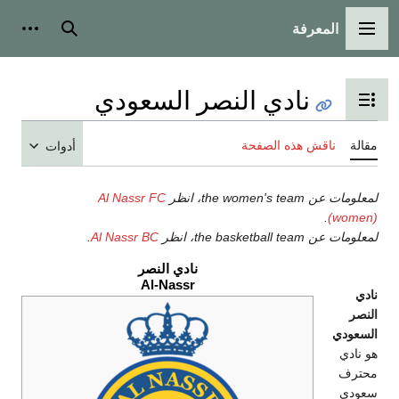
المعرفة
ئمة الرئيسية
بحث
أدوات شخصية
نادي النصر السعودي
ل عرض جدول المحتويات
ناقش هذه الصفحة
أدوات
the women's t، انظر
Al Nassr FC
.
(w
the basketball ، انظر
Al Nassr BC
.
نادي النصر
Al-Nassr
دي
ي
ف