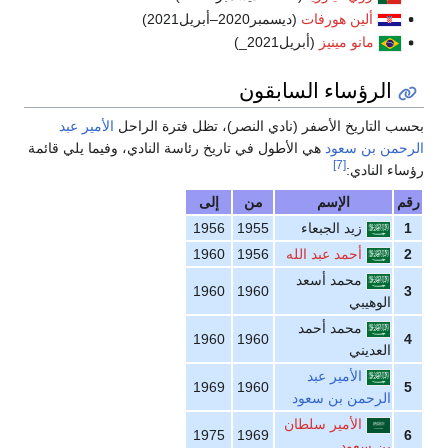
ألين هورفات
(ديسمبر2020–أبريل2021)
مانو مينيز
(أبريل2021_)
لرؤساء السابقون
لتاريخ الأصفر (نادي النصر)، تظل فترة الراحل
الأمير عبد
ن بن سعود
هي الأطول في تاريخ رئاسة النادي، وفيما يلي قائمة
[7]
النادي:
الإسم
من
إلى
زيد الجبعاء
1955
1956
أحمد عبد الله
1956
1960
محمد أسعد
1960
1960
لوهيبي
محمد أحمد
1960
1960
لعديني
الأمير عبد
1969
1960
لرحمن بن سعود
الأمير سلطان
1975
1969
ن سعود