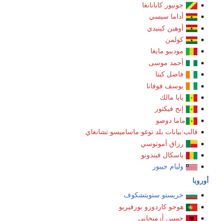
جونيور كابانانغا
أداما سيسي
أوهين كينيدي
كولمن
موديبو مايغا
أحمد موسى
فاضل كيتا
يوسف فوفانا
يايا مالك
إنج فيكتور
ماما دوصو
ب:بيانات بلد توغو
ماساميسو تشانغاي
رزاق أموتوسي
باسكال فيندونو
وليام جيبور
خريستو ستويتشكوف
هوجو كاردوزو بورفيريو
حسين أزميجاني