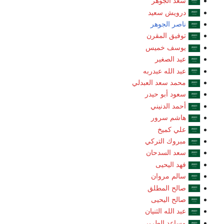
سعد الجوهر
درويش سعيد
ناصر الجوهر
توفيق المقرن
يوسف خميس
عيد الصغير
عبد الله عبدربه
محمد سعد العبدلي
سعود أبو حيدر
أحمد الدنيني
هاشم سرور
علي كميخ
مبروك التركي
سعد السدحان
فهد اليحيى
سالم مروان
صالح المطلق
صالح اليحيى
عبد الله الثنيان
مساعد الطرير