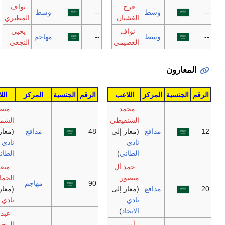
فرج
نواف
وسط
--
وسط
الغشيان
المطيري
نواف
يحيى
وسط
--
مهاجم
العصيمي
النجعي
لمعارون
الجنسية
المركز
اللاعب
الرقم
الجنسية
المركز
اللاعب
محمد
منصور
الشنقيطي
الشمري
مدافع
(معار إلى
48
مدافع
(معار إلى
نادي
نادي
الطائي
)
الطائي
)
حمد آل
متعب
منصور
الحماد
90
مهاجم
مدافع
(معار إلى
(معار إلى
نادي
نادي الثقبة
)
الاتحاد
)
عبد
أمين
الرحمن