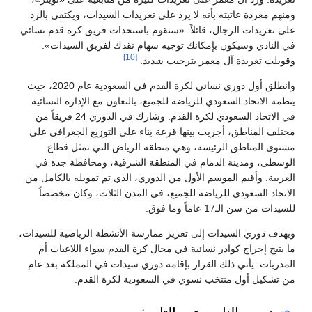
مغردة عاتبته بأنه لا يرد على تغريدات السيدات، ويكتفي بالرد
ريدات الرجال، قائلاً: «سنقوم باستحداث فريق كرة قدم نسائي
ادي وسيكون بإمكانك توجيه سهام نقدك لفريق السيدات».
[10]
 تغريدة آل معمر بترحيب شديد.
وانطلق أول دوري نسائي لكرة القدم في السعودية عام 2020، حيث
لاتحاد السعودي للرياضة للجميع، بالتعاون مع الإدارة النسائية
في الاتحاد السعودي لكرة القدم. وشارك في الدوري 24 فريقاً من
المناطق، أجريت بينها قرعة بناء على التوزيع الجغرافي على
المناطق الرئيسة، وهي منطقة الرياض التي تمثل قطاع
، ومدينة الدمام في المنطقة الشرقية، ومحافظة جدة في
ة. وأقيم الموسم الأول من الدوري، الذي تم تمويله بالكامل من
د السعودي للرياضة للجميع، في المدن الثلاث، وكان مخصصاً
سن الـ17 عاماً وما فوق.
دوري السيدات إلى تعزيز ممارسة الأنشطة الرياضية للسيدات،
ح إخراج كوادر نسائية في مجال كرة القدم سواء اللاعبات أم
ات. يأتي ذلك القرار بإقامة دوري سيدات في المملكة بعد عام
يل أول منتخب نسوي في السعودية لكرة القدم.