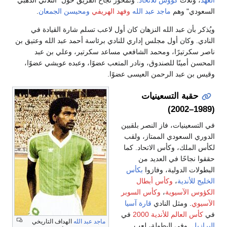
دي" وهم
ماجد عبد الله
وفهد الهريفي
ومحيسن الجمعان
.
 بأن عبد الله النزهان كان أول لاعب تسلم شارة القيادة في
. وكان أول مجلس إداري للنادي برئاسة أحمد عبد الله وعتيق بن
كرتيرًا، ومحمد الشافعي مساعد سكرتير، وعلي بن عبد
 أمينًا للصندوق، ونادر المتعب عضوًا، وعبده عويشي عضوًا،
ن عبد الرحمن العيسى عضوًا.
قبة التسعينيات
سعينيات، فاز النصر بلقبين
 السعودي الممتاز، ولقب
لملك، وكأس الاتحاد. كما
نجاحًا في العديد من
ات الدولية، وفازوا
بكأس
للأندية
،
وكأس أبطال
 الآسيوية
،
وكأس السوبر
ي
. ومثل النادي
قارة آسيا
 العالم للأندية 2000
في
ماجد عبد الله
الهداف التاريخي
ل
. وفي البطولة، لعب