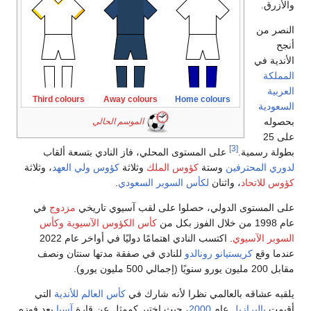
ق.
من
 في
ة
Third colours
Away colours
Home colours
ية
ه
الموسم الحالي
 25
[3]
رسمية.
على المستوى المحلي، فاز النادي بتسعة ألقاب
المحترفين
وستة
كؤوس الملك
وثلاثة
كؤوس ولي العهد
، وثلاثة
لاتحاد
، واثنان
لكأس السوبر السعودي
.
مستوى الدولي، حصلوا على لقب آسيوي تاريخي
مزدوج
في
كأس الكؤوس الآسيوية
وكأس
 الآسيوي
. اكتسب النادي اهتمامًا دوليًا في أواخر عام 2022
وقع
كريستيانو رونالدو
للنادي في صفقة مدتها سنتان ونصف
رو).
عشاقه بالعالمي نظرا لأنه شارك في
كأس العالم للأندية
التي
بالبرازيل
عام
2000
، حيث اختير كممثل عن قارة
آسيا
بعد فوزه