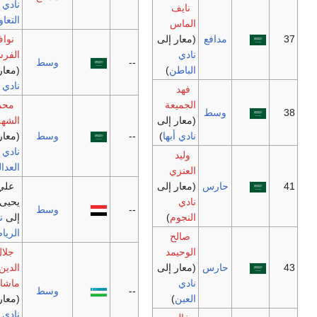
نادي
نايف
التعاون
)
الماس
مدافع
(معار إلى
نواف
نادي
الفرشان
--
وسط
الباطن
)
(معار إلى
نادي العين
)
فهد
الجميعة
محمد
وسط
(معار إلى
الشهراني
نادي أبها
)
--
وسط
(معار إلى
نادي
وليد
العدالة
)
العنزي
حارس
(معار إلى
علي
نادي
يحيى (معار
--
وسط
النجوم
)
إلى
نادي
الرياض
)
صالح
الوحيمد
جلال
حارس
(معار إلى
الدين
نادي
ماشاريبوف
--
وسط
العين
)
(معار إلى
نادي شباب