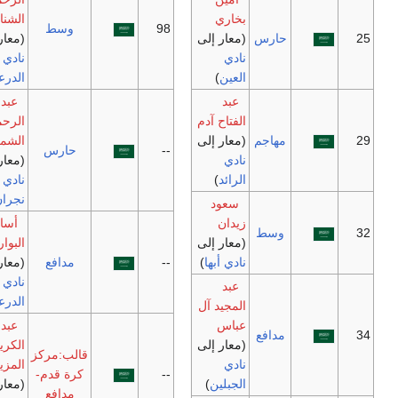
بخاري
الشنار
98
وسط
حارس
(معار إلى
(معار إلى
نادي
نادي
العين
)
الدرعية
)
عبد
عبد
الفتاح آدم
الرحمن
مهاجم
(معار إلى
الشمري
--
حارس
نادي
(معار إلى
الرائد
)
نادي
نجران
)
سعود
زيدان
أسامة
وسط
(معار إلى
البواردي
نادي أبها
)
--
مدافع
(معار إلى
نادي
عبد
الدرعية
)
المجيد آل
عباس
عبد
مدافع
(معار إلى
الكريم
قالب:مركز
نادي
المزيعل
--
كرة قدم-
الجبلين
)
(معار إلى
مدافع