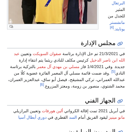
ل
 من
تر
[4]
جلس الإدارة
صفوان السويكت
وتعيين
عبد
بن ناصر الدخيل
كرئيس مكلف للنادي ريثما يتم انتقاء إدارة
1/4/202 فاز
مسلي بن مهدي آل معمر
بالتزكية برئاسة
[
.وقد ضمت قائمة مسلي آل المعمر الفائزة عضوية كلًا من
ه العمراني، تركي المشيقح، فيصل أبو ساق، عبدالعزيز العمران،
[6]
لشتوي، منصور بن زومة، ومعتز المزروع.
لجهاز الفني
الة الكرواتي
ألين هورفات
وتعيين البرازيلي
نيز
ليقود الفريق أمام
السد
القطري في
دوري أبطال آسيا
لمدربون السابقون