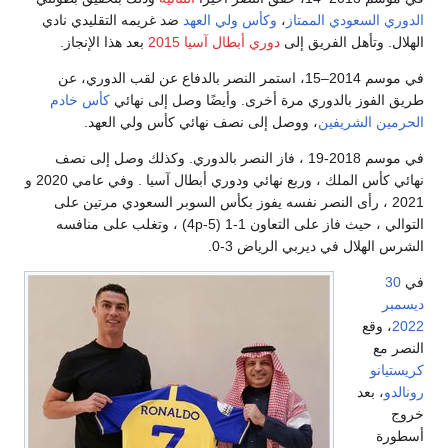
 السعودي الممتاز
،
وكأس ولي العهد
ضد غريمه التقليدي نادي
. وتأهل الفريق إلى
دوري أبطال آسيا 2015
بعد هذا الإنجاز.
في موسم 2014–15، استمر النصر بالدفاع عن لقب الدوري، عن
لفوز بالدوري مرة أخرى. وأيضًا وصل إلى نهائي
كأس خادم
ن الشريفين
، ووصل إلى نصف نهائي كأس ولي العهد.
في موسم 2018-19 ، فاز النصر بالدوري. وكذلك وصل إلى نصف
نهائي كأس الملك ، وربع نهائي ودوري أبطال آسيا . وفي عامي 2020 و
202 ، رأى النصر نفسه يفوز بكأس السوبر السعودي مرتين على
التوالي ، حيث فاز على التعاون 1-1 (5-4p) ، وتغلب على منافسه
لهلال في ديربي الرياض 3-0.
ر
 وقع
مع
انو
، بعد
ة