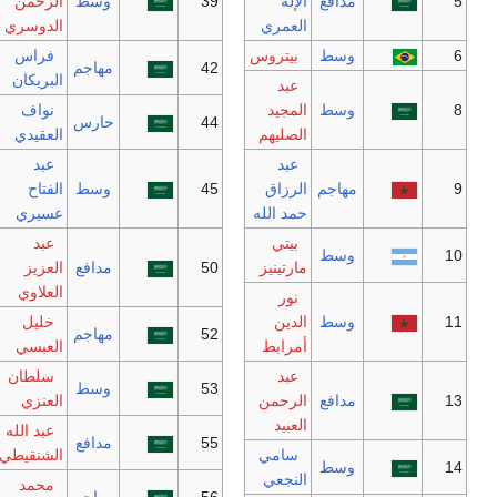
مدافع
الإله
39
وسط
الرحمن
العمري
الدوسري
وسط
بيتروس
فراس
42
مهاجم
البريكان
عبد
وسط
المجيد
نواف
44
حارس
الصليهم
العقيدي
عبد
عبد
مهاجم
الرزاق
45
وسط
الفتاح
حمد الله
عسيري
بيتي
عبد
وسط
مارتينيز
50
مدافع
العزيز
العلاوي
نور
وسط
الدين
خليل
52
مهاجم
أمرابط
العبسي
عبد
سلطان
53
وسط
مدافع
الرحمن
العنزي
العبيد
عبد الله
55
مدافع
سامي
الشنقيطي
وسط
النجعي
محمد
56
مهاجم