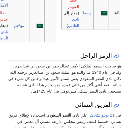
خالد
الأهلي
)
الغوينم
وسط
(معار إلى
صالح آل
نادي
عباس
الطائي
)
--
مهاجم
(معار إلى
نادي
الباطن
)
لرمز الراحل
ب السمو الملكي الأمير عبدالرحمن بن سعود بن عبدالعزيز ،
ولد في عام 1940 مـ. والده هو الملك سعود بن عبدالعزيز يرحمه الله
ادي النصر السعودي يعني لسمو الأمير عبدالرحمن كل شيء في
، فقد أفنى أكثر من ثلثي عمره وهو يخدم هذا النادي.عشقه
ادي النصر بشكل كبير.توفي في عام 1425هـ .
لفريق النسائي
يو
2021
، أعلن
نادي النصر السعودي
استعداده لإطلاق فريق
، حسبما كشف رئيس مجلس إدارته، مسلي آل معمر، في
. ورد آل معمر على تغريدات كثيرة من متابعيه على «تويتر»،