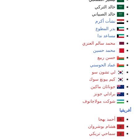
خالد التركي
خالد الصبياني
نشأت أكرم
بدر المطوع
مساعد ندا
محمد سالم العنزي
محمد حسين
حسن ربيع
عماد الحوسني
لي تشون سو
كيم بيونغ سوك
جوناثان ماكين
برادلي جونز
شوكت مولاجانوف
أحمد بهجا
هشام بوشروان
سماحي تريكي