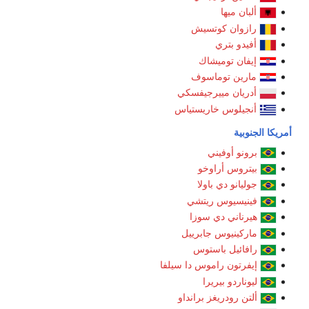
ألبان ميها
رازوان كوتسيش
أفيدو بتري
إيفان توميشاك
مارين توماسوف
أدريان مييرجيفسكي
أنجيلوس خاريستياس
الجنوبية
برونو أوفيني
بيتروس أراوخو
جوليانو دي باولا
فينيسيوس ريتشي
هيرناني دي سوزا
ماركينيوس جابرييل
رافائيل باستوس
إيفرتون راموس دا سيلفا
ليوناردو بيريرا
ألتن رودريغز برانداو