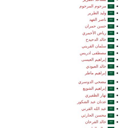
مرحوم المرحوم
وليد الطرير
ناصر الفهد
حسن حمران
رياض الأحمري
خالد الدحيدح
سلمان القريني
مصطفى ادريس
إبراهيم العيسى
خالد العبودي
إبراهيم ماطر
مضحي الدوسري
إبراهيم الشويع
نهار الظفيري
عدنان عبد الشكور
عبد الله القرني
محسن الحارثي
خالد الفرحان