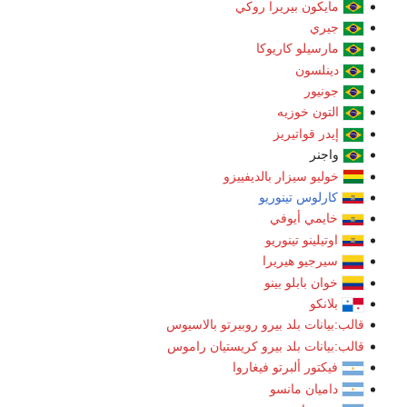
مايكون بيريرا روكي
جيري
مارسيلو كاريوكا
دينلسون
جونيور
التون خوزيه
إيدر قواتيريز
واجنر
خوليو سيزار بالديفييزو
كارلوس تينوريو
خايمي أيوفي
اوتيلينو تينوريو
سيرجيو هيريرا
خوان بابلو بينو
بلانكو
ب:بيانات بلد بيرو
روبيرتو بالاسيوس
ب:بيانات بلد بيرو
كريستيان راموس
فيكتور ألبرتو فيغاروا
داميان مانسو