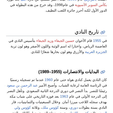
لسوبر الآسيوية
في عام1998، وقد خرج من هذه البطولة في
الأول لكنه أحرز جائزة اللعب النظيف.
اريخ النادي
19
قام الأخوان
حسين الجبعاء
وزيد الجبعاء
بتأسيس النادي في
ة الرياض، واختارا له اسم الوثبة واللون الأصفر وهو لون تربة
 العربية
والأزرق وهو لون بحارها شعارًا للنادي.
لبدايات والانتصارات (1955–1989)
نادي يعمل كنادي هواة حتى عام
1960
عندما تم تسجيله رسميًا
ئاسة العامة لرعاية الشباب. وأصبح الأمير
عبد الرحمن بن سعود
 للنصر. بدأ النصر في دوري الدرجة الثانية السعودي. وتأهل النصر
درجة الأولى في عام
1963
بعد فوزه التاريخي على شباب مكة
جله اللاعب ميرزا أمان. وخلال السبعينيات والثمانينيات، فاز
 بستة بطولات
دوري
، وستة
كؤوس ملك
، وثلاثة
كؤوس ولي
وثلاث
كؤوس للاتحاد
. وتمحور نجاح الفريق حول "الثلاثي الذهبي