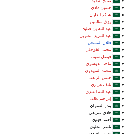
صالح الداود
حسين هادي
شاكر العليان
رزق سالمين
عبد الله بن صليح
عبد العزيز الجنوبي
طلال المشعل
محمد الخوجلي
فيصل سيف
ماجد الدوسري
محمد السهلاوي
حسن الراهب
نايف هزازي
عبد الله العنزي
إبراهيم غالب
بندر العمران
هادي شريفي
أحمد جهوي
ناصر الحلوي
تيسير الصقعبي