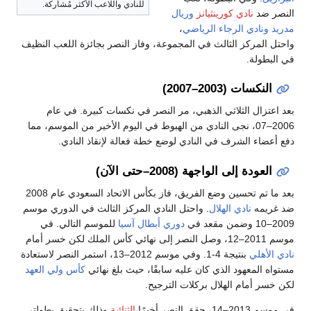
للنادي واللاعب الأكثر مُشاركة.
 ضد
نادي كورينثيانز
وريال
ونادي الرجاء الرياضي
،
المركز الثالث في المجموعة، وفاز النصر بجائزة اللعب النظيف
طولة.
لنكسات (2003–2007)
تزال الثلاثي الذهبي، مر النصر في نكسات كبيرة. في عام
2006–07، نجى النادي من الهبوط في اليوم الأخير من الموسم، مما
ضاء الشرف في النادي لوضع خطة فعالة لإنقاذ النادي.
لعودة إلى الواجهة (2008–حتى الآن)
بعد ما تم تحسين وضع الفريق، فاز بكأس الاتحاد السعودي عام 2008
يمه
نادي الهلال
. واحتل النادي المركز الثالث في الدوري موسم
دوري أبطال آسيا
للموسم التالي. في
سر أمام
لأهلي
بنتيجة 4-1. وفي موسم 2012–13، استمر النصر لاستعادة
 المعهود الذي كان عليه سابقًا، حيث بلغ نهائي
كأس ولي العهد
ر أمام الهلال بركلات الترجيح.
ق النصر أخيرًا
الثنائية
وذلك بتحقيق بطولتي