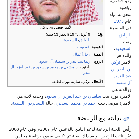
هو شخصية
ياضية
عودية، ولد
ام
1973
الأمير فيصل بن تركي
ي العاصمة
لرياض
وُلِدَ
9 أبريل 1973
(العمر 53 سنة)
الرياض
،
السعودية
سط
القومية
السعودية
لسعودية
،
المهنة
رجل أعمال
الده هو
الزوج
ريما بنت بندر بن سلطان آل سعود
لأمير
تركي
العنود بنت
مشعل بن محمد بن سعود بن عبد العزيز آل
ن ناصر بن
سعود
بد العزيز
الأنجال
تركي، سارة، نورة، لطيفة
ل سعود
والدته هي
لأميرة نورة بنت
سلطان بن عبد العزيز آل سعود
، وجدته لأبيه هي
لأميرة موضي بنت
أحمد بن محمد السديري
خالة
السديريون السبعة
.
بدايته مع الرياضة
رأس اللجنة الرباعية لدعم النادي باللاعبين عام 2007م وفي عام 2008
يّن نائب للرئيس، وبعد ذلك بسنة تم تكليف سموه برئاسة مجلس