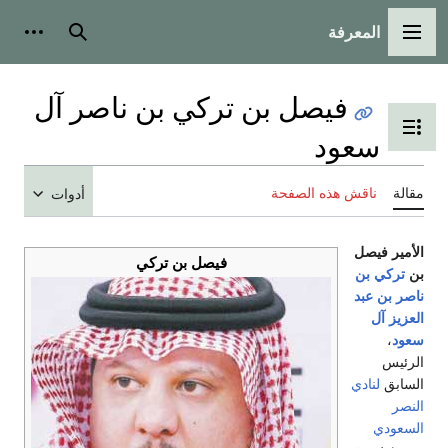
المعرفة
القائمة الرئيسية
بحث
أدوات شخ
فيصل بن تركي بن ناصر آل
تبديل عرض جدول المحتويات
سعود
قالة
ناقش هذه الصفحة
أدوات
لأمير فيصل
فيصل بن تركي
ن
تركي بن
اصر بن عبد
لعزيز آل
عود
،
لرئيس
لسابق
لنادي
لنصر
لسعودي