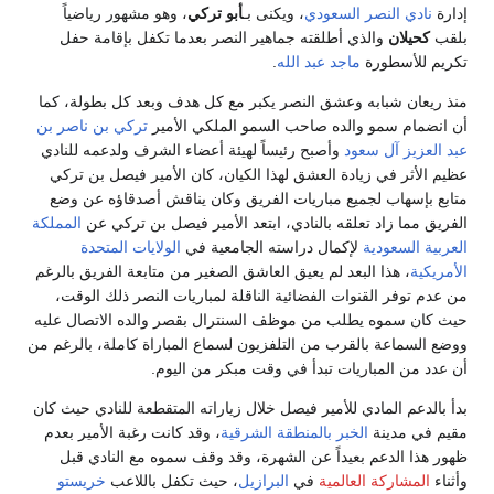
دارة
نادي النصر السعودي
، ويكنى بـ
أبو تركي
، وهو مشهور رياضياً
لقب
كحيلان
والذي أطلقته جماهير النصر بعدما تكفل بإقامة حفل
كريم للأسطورة
ماجد عبد الله
.
نذ ريعان شبابه وعشق النصر يكبر مع كل هدف وبعد كل بطولة، كما
ن انضمام سمو والده صاحب السمو الملكي الأمير
تركي بن ناصر بن
بد العزيز آل سعود
وأصبح رئيساً لهيئة أعضاء الشرف ولدعمه للنادي
ظيم الأثر في زيادة العشق لهذا الكيان، كان الأمير فيصل بن تركي
تابع بإسهاب لجميع مباريات الفريق وكان يناقش أصدقاؤه عن وضع
لفريق مما زاد تعلقه بالنادي، ابتعد الأمير فيصل بن تركي عن
المملكة
لعربية السعودية
لإكمال دراسته الجامعية في
الولايات المتحدة
لأمريكية
، هذا البعد لم يعيق العاشق الصغير من متابعة الفريق بالرغم
ن عدم توفر القنوات الفضائية الناقلة لمباريات النصر ذلك الوقت،
يث كان سموه يطلب من موظف السنترال بقصر والده الاتصال عليه
وضع السماعة بالقرب من التلفزيون لسماع المباراة كاملة، بالرغم من
ن عدد من المباريات تبدأ في وقت مبكر من اليوم.
دأ بالدعم المادي للأمير فيصل خلال زياراته المتقطعة للنادي حيث كان
قيم في مدينة
الخبر
بالمنطقة الشرقية
، وقد كانت رغبة الأمير بعدم
هور هذا الدعم بعيداً عن الشهرة، وقد وقف سموه مع النادي قبل
أثناء
المشاركة العالمية
في
البرازيل
، حيث تكفل باللاعب
خريستو