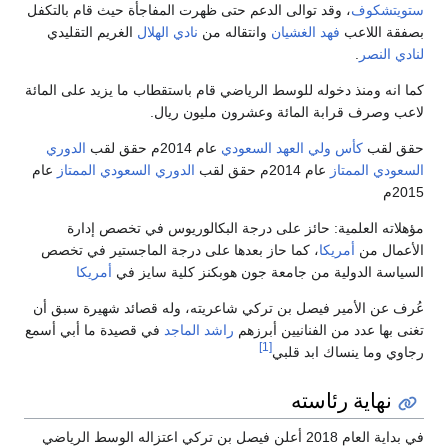
تويتشكوف
، وقد توالى الدعم حتى ظهرت المفاجأة حيث قام بالتكفل
صفقة اللاعب
فهد الغشيان
وانتقاله من
نادي الهلال
الغريم التقليدي
نادي النصر
.
ما انه ومنذ دخوله للوسط الرياضي قام باستقطاب ما يزيد على المائة
اعب وصرف قرابة المائة وعشرون مليون ريال.
قق لقب
كأس ولي العهد السعودي
عام 2014م حقق لقب
الدوري
لسعودي الممتاز
عام 2014م حقق لقب
الدوري السعودي الممتاز
عام
201م
ؤهلاته العلمية: حائز على درجة البكالوريوس في تخصص إدارة
لأعمال من
أمريكا
، كما حاز بعدها على درجة الماجستير في تخصص
لسياسة الدولية من جامعة جون هوبكنز كلية سايز في
أمريكا
ُرف عن الأمير فيصل بن تركي شاعريته، وله قصائد شهيرة سبق أن
غنى بها عدد من الفنانيين أبرزهم
راشد الماجد
في قصيدة ما أبي أسمع
[1]
جاوي وما ينساك ابد قلبي
نهاية رئاسته
في بداية العام 2018 أعلن فيصل بن تركي اعتزاله الوسط الرياضي