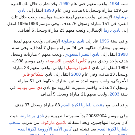
سنة
1984
، ولعب معهم حتى عام
1990
، وقد شارك خلال تلك الفترة
في 119 مباراة وسجل 81 هدف، وفي عام
1990
انتقل إلى
نادي
برشلونة
الإسباني، ولعب معهم لمدة خمسة مواسم، ولعب خلال تلك
الفترة في 151 مباراة وسجل 76 هدف، وفي موسم 1995/1996 انتقل
إلى
نادي بارما
الإيطالي، ولعب معهم 23 مباراة وسجل 5 أهداف.
و في سنة
1996
عاد إلى
نادي برشلونة
الإسباني، ولعب معهم لمدة
موسمين، وشارك خلالهما في 24 مباراة وسجل 7 أهداف، وفي سنة
1998
انتقل إلى
نادي النصر السعودي
، ولعب معهم 4 مباريات وسجل
هدف واحد وحقق معهم
كأس الكؤوس الآسيوية
، وفي موسم 1998-
1999 انتقل إلى نادي
كاشيوا ريسول
الياباني، ولعب معهم 28 مباراة
وسجل 13 هدف، وفي عام
2000
انتقل إلى نادي
شيكاغو فاير
الأمريكي، ولعب معهم لمدة سنتين، شارك خلالهما في 51 مباراة
وسجل 17 هدف، واختتم مسيرته الكروية مع نادي
دي سي يونايتد
في
سنة
2003
، ولعب معهم 21 مباراة وسجل 5 أهداف.
و قد لعب مع
منتخب بلغاريا لكرة القدم
83 مباراة وسجل 37 هدف.
وفي موسم 2003/2004 بدأ مسيرته التدريبية مع
نادي برشلونة
، حيث
كان يدرب المهاجمين، وبعد استقالة
بلامين ماركوف
من تدريب
منتخب
بلغاريا لكرة القدم
بعد فشله في
كأس الأمم الأوروبية لكرة القدم