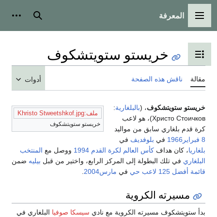
المعرفة
القائمة الرئيسية
بحث
أدوات
خريستو ستويتشكوف
تبديل عرض جدول المحتويات
مقالة
ناقش هذه الصفحة
أدوات
خريستو ستويتشكوف
، (
بالبلغارية
:
ملف:Khristo Stweetshkof.jpg
Христо Стоичков)، هو لاعب
خريستو ستويتشكوف
كرة قدم بلغاري سابق من مواليد
8 فبراير
1966
في
بلوفديف
في
بلغاريا
، كان هداف
كأس العالم لكرة القدم 1994
ووصل مع
المنتخب
البلغاري
في تلك البطولة إلى المركز الرابع، واختير من قبل
بيليه
ضمن
قائمة أفضل 125 لاعب حي
في
مارس
2004
.
مسيرته الكروية
بدأ ستويتشكوف مسيرته الكروية مع نادي
سيسكا صوفيا
البلغاري في