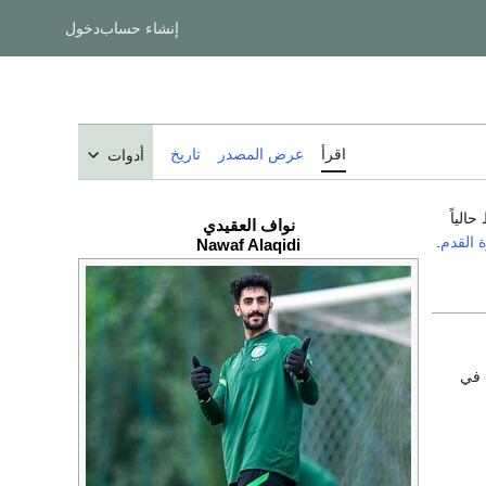
إنشاء حساب
دخول
اقرأ
عرض المصدر
تاريخ
أدوات
حالياً
نواف العقيدي
 القدم
.
Nawaf Alaqidi
في