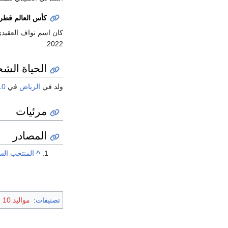
كأس العالم قطر 022
كان اسم نواف العقيدي
2022.
الحياة الش
ولد في
الرياض
في
10 ما
مرئيات
المصادر
^
المنتخب ال
تصنيفات
:
مواليد 10 مايو