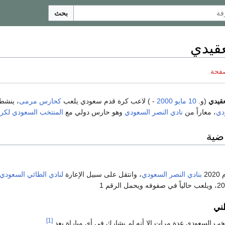
بحث
عقيدي
صفحة
قيدي
(و.
10 مايو
2000
- ) لاعب كرة قدم سعودي يلعب
كحارس مرمى
، ينشط 
دي
، معاراً من
نادي النصر السعودي
وهو حارس دولي مع
المنتخب السعودي لكرة
اضية
2
بنادي النصر السعودي
، وانتقل على سبيل الإعارة
لنادي الطائي السعودي
ني
[1]
خب السعودي عدة مرات إلا أنه لم يشارك في أي مباراة بعد.