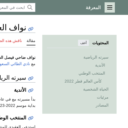
المعرفة
القائمة الرئيسية
نواف ال
مقالة
ناقش هذه ال
المحتويات
أخف
سيرته الرياضية
نواف ضاحي فيصل الع
مع
نادي الطائي السعو
الأندية
المنتخب الوطني
سيرته الري
كأس العالم قطر 2022
الحياة الشخصية
الأندية
مرئيات
بدأ مسيرته مع في عام 020
المصادر
بداية موسم 2022-2023، ويلعب حالياً في صفوفه ويحمل الرقم 1
المنتخب الوط
استدعي العقيدي للمنت