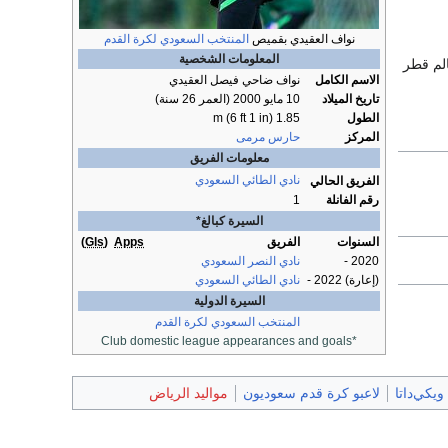
نواف العقيدي بقميص
المنتخب السعودي لكرة القدم
المعلومات الشخصية
الم قطر
الاسم الكامل
نواف ضاحي فيصل العقيدي
تاريخ الميلاد
10 مايو 2000
(العمر 26 سنة)
الطول
1.85 m (6 ft 1 in)
المركز
حارس مرمى
معلومات الفريق
نادي الطائي السعودي
الفريق الحالي
رقم الفانلة
1
السيرة كبالغ*
السنوات
الفريق
Apps
(
Gls
)
2020 -
نادي النصر السعودي
(إعارة) 2022 -
نادي الطائي السعودي
السيرة الدولية
المنتخب السعودي لكرة القدم
*Club domestic league appearances and goals
يكي‌داتا
لاعبو كرة قدم سعوديون
مواليد الرياض