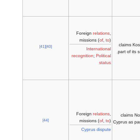
Foreign
relations
,
missions (
of
,
to
)
claims Ko
[41]
[40]
International
part of its 
recognition
;
Political
status
Foreign
relations
,
claims No
missions (
of
,
to
)
[44]
Cyprus as par
Cyprus dispute