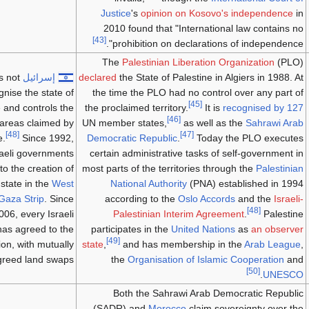
Justice
's
opinion on Kosovo's independence
in
2010 found that "International law contains no
[43]
prohibition on declarations of independence".
The
Palestinian Liberation Organization
(PLO)
the State of Palestine in Algiers in 1988. At
declared
إسرائيل
s not
gnise the state of
the time the PLO had no control over any part of
[45]
 and controls the
the proclaimed territory.
It is
recognised by 127
[46]
areas claimed by
UN member states,
as well as the
Sahrawi Arab
[48]
[47]
e.
Since 1992,
Democratic Republic
.
Today the PLO executes
aeli governments
certain administrative tasks of self-government in
o the creation of
most parts of the territories through the
Palestinian
 state in the
West
National Authority
(PNA) established in 1994
Gaza Strip
. Since
according to the
Oslo Accords
and the
Israeli-
[48]
006, every Israeli
Palestinian Interim Agreement
.
Palestine
as agreed to the
participates in the
United Nations
as
an observer
[49]
ion, with mutually
state
,
and has membership in the
Arab League
,
greed land swaps.
the
Organisation of Islamic Cooperation
and
[50]
.
UNESCO
Both the Sahrawi Arab Democratic Republic
(SADR) and
Morocco
claim sovereignty over the