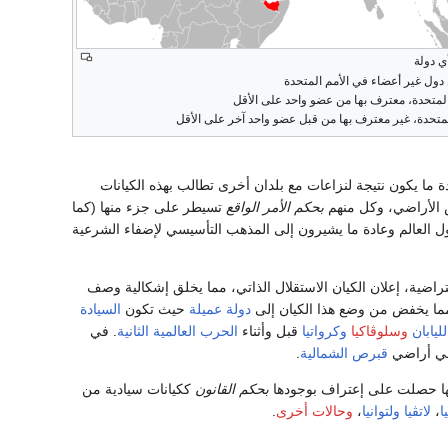
ي دولة
ول غير أعضاء في الأمم المتحدة
لمتحدة، معترف بها من عضو واحد على الأقل
متحدة، غير معترف بها من قبل عضو واحد آخر على الأقل
 ما يكون نتيجة لنزاعات مع بلدان أخرى تطالب بهذه الكيانات
س الأراضي، وكل منهم
بحكم الأمر الواقع
تسيطر على جزء منها (كما
ل العالم وعادة ما يشيرون إلى المذهب التأسيسي لإضفاء الشرعية
تراضية، إعلان الكيان الاستقلال الذاتي، مما يخلق إشكالية وصف
 مما يخفض من وضع هذا الكيان إلى
دولة عميلة
حيث تكون
السيادة
لليابان
وسلوڤاكيا
وكرواتيا
قبل وأثناء
الحرب العالمية الثانية
. في
في أراضي
قبرص الشمالية
.
لكنها حصلت على إعتراف بوجودها
بحكم القانون
ككيانات سيادية من
ا
،
لاتڤيا
ولتوانيا
،
وحالات أخرى
.