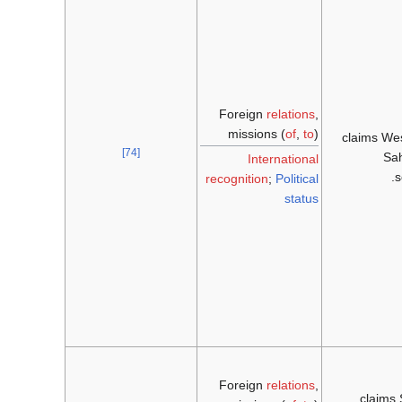
Foreign
relations
,
missions (
of
,
to
)
claims We
[74]
Sah
International
s
recognition
;
Political
status
Foreign
relations
,
claims