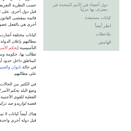
دول أعضاء في الأمم المتحدة غير
حسب النظرية التعريفية
معترف بها جزئياً
قبل دول أخرى. على ال
كيانات مستبعدة
قائمة بمقتضى القانون 
أخرى هي بالفعل عضوة
انظر أيضاً
ملاحظات
كيانات مختلفة أشارت 
مطالبهم بإعلان الدولة.
الهامش
التأسيسية (
بحكم الأمر 
تطالب بها، حكومة وسكا
كمناطق داخل حدود أرا
في حالة
تايوان
والصي
على مطالبهم.
في الكثير من الحالات،
وضع البلد
بحكم الأمر ا
الفعلية للقوى الأجنبي
قضية
لوازيدو ضد تركيا
هناك أيضاً كيانات لا 
قبل دولة أخرى واحدة 