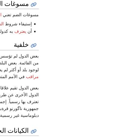
مسوغات ا
مسوغات الضم تعني
ا
إستيفاء شروط
ال
أن
يعترف
به كدولة
خلفية
بعض الدول لم تؤسس علا
من القائمة. بعض البل
لوجود بلد أو أكثر لم 
مراقب
في الأمم المتح
بعض الدول تقيم علاقات
الدول الأخرى عن طر
تعترف بها رسمياً. إجمالي 56 دولة، منهم أ
جمهورية ناگورنو قرةبا
دبلوماسية غير رسمية
الكيانات ا