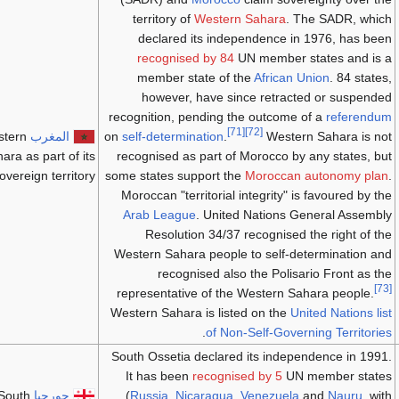
territory of
Western Sahara
. The SADR, which
declared its independence in 1976, has been
recognised by 84
UN member states and is a
member state of the
African Union
. 84 states,
however, have since retracted or suspended
recognition, pending the outcome of a
referendum
[71]
[72]
Western Sahara is not
.
self-determination
on
المغرب
stern
ara as part of its
recognised as part of Morocco by any states, but
overeign territory.
some states support the
Moroccan autonomy plan
.
Moroccan "territorial integrity" is favoured by the
Arab League
. United Nations General Assembly
Resolution 34/37 recognised the right of the
Western Sahara people to self-determination and
recognised also the Polisario Front as the
[73]
representative of the Western Sahara people.
Western Sahara is listed on the
United Nations list
.
of Non-Self-Governing Territories
South Ossetia declared its independence in 1991.
It has been
recognised by 5
UN member states
, with
Nauru
and
Venezuela
,
Nicaragua
,
Russia
(
جورجيا
 South