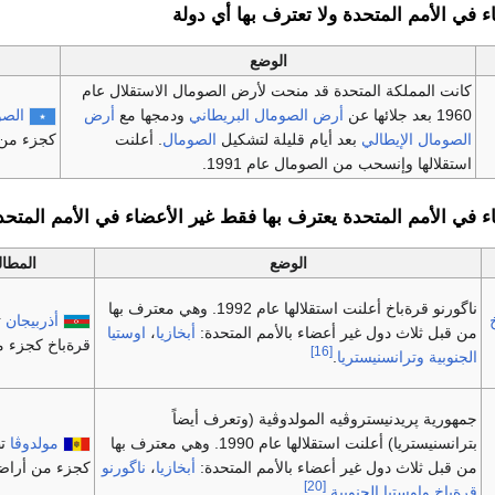
 في الأمم المتحدة ولا تعترف بها أي دولة
الوضع
كانت المملكة المتحدة قد منحت لأرض الصومال الاستقلال عام
1960 بعد جلائها عن
أرض الصومال البريطاني
ودمجها مع
أرض
الصو
الصومال الإيطالي
بعد أيام قليلة لتشكيل
الصومال
. أعلنت
كجزء من أ
استقلالها وإنسحب من الصومال عام 1991.
 في الأمم المتحدة يعترف بها فقط غير الأعضاء في الأمم المتحد
الوضع
المطال
ناگورنو قرةباخ أعلنت استقلالها عام 1992. وهي معترف بها
أذربيجان
ت
من قبل ثلاث دول غير أعضاء بالأمم المتحدة:
أبخازيا
،
اوستيا
قرةباخ كجزء من
[16]
الجنوبية
وترانسنيستريا
.
جمهورية پريدنيستروڤيه المولدوڤية (وتعرف أيضاً
بترانسنيستريا) أعلنت استقلالها عام 1990. وهي معترف بها
مولدوڤا
تط
من قبل ثلاث دول غير أعضاء بالأمم المتحدة:
أبخازيا
،
ناگورنو
كجزء من أراضيه
[20]
قرةباخ
واوستيا الجنوبية
.