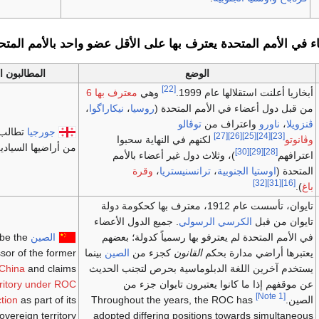
 في الأمم المتحدة يعترف بها على الأقل عضو واحد بالأمم المتح
الوضع
المطالبون ا
[22]
أبخازيا أعلنت استقلالها عام 1999.
وهي
معترف بها 6
من قبل دول أعضاء في الأمم المتحدة (
روسيا
،
نيكاراگوا
،
ڤنزويلا
،
ناورو
واعتراف من
توڤالو
جورجيا
تطالب ب
[27]
[26]
[25]
[24]
[23]
وڤانوتو
لكنهم في النهاية سحبوا
من أراضيها السيادية
[30]
[29]
[28]
اعترافهم
)، وثلاث دول غير أعضاء بالأمم
المتحدة (
اوستيا الجنوبية
،
ترانسنيستريا
،
وقرة
[32]
[31]
[16]
باغ
).
تايوان، تأسست عام 1912، معترف بها كحكومة دولة
تايوان من قبل
الكرسي الرسولي
. جميع الدول الأعضاء
في الأمم المتحدة لم يعترفو بها رسمياً كدولة؛ بعضهم
الصين
 be the
يعتبرها أراضي مدارة بحكم
القانون
كجزء من
الصين
بينما
sor of the former
يستخدم آخرين اللغة الدبلوماسية بحرص لتجنب الحديث
and claims
 China
عن موقفهم إذا ما كانوا يعتبرون تايوان جزء من
rritory under ROC
[Note 1]
الصين.
Throughout the years, the ROC has
as part of its
ction
overeign territory.
adopted differing positions towards simultaneous