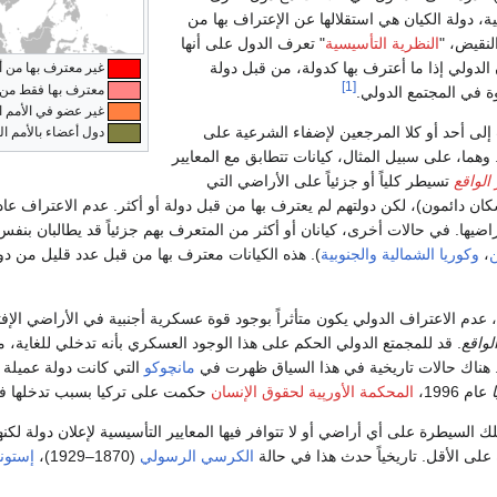
، دولة الكيان هي استقلالها عن الإعتراف بها من
نقيض، "
النظرية التأسيسية
" تعرف الدول على أنها
الدولي إذا ما أعترف بها كدولة، من قبل دولة
غير معترف بها من أ
[1]
معترف بها فقط من د
 في المجتمع الدولي.
غير عضو في الأمم ا
إلى أحد أو كلا المرجعين لإضفاء الشرعية على
دول أعضاء بالأمم ال
 وهما، على سبيل المثال، كيانات تتطابق مع المعايير
الواقع
تسيطر كلياً أو جزئياً على الأراضي التي
ن دائمون)، لكن دولتهم لم يعترف بها من قبل دولة أو أكثر. عدم الاعتراف عادة
ضيها. في حالات أخرى، كيانان أو أكثر من المتعرف بهم جزئياً قد يطالبان بنف
ن
،
وكوريا الشمالية
والجنوبية
). هذه الكيانات معترف بها من قبل عدد قليل من دو
 عدم الاعتراف الدولي يكون متأثراً بوجود قوة عسكرية أجنبية في الأراضي الإف
لواقع
. قد للمجمتع الدولي الحكم على هذا الوجود العسكري بأنه تدخلي للغاية،
ة. هناك حالات تاريخية في هذا السياق ظهرت في
مانچوكو
التي كانت دولة عميلة
عام 1996،
المحكمة الأورپية لحقوق الإنسان
حكمت على تركيا بسبب تدخلها 
تملك السيطرة على أي أراضي أو لا تتوافر فيها المعايير التأسيسية لإعلان دولة 
على الأقل. تاريخياً حدث هذا في حالة
الكرسي الرسولي
(1870–1929)،
إستوني