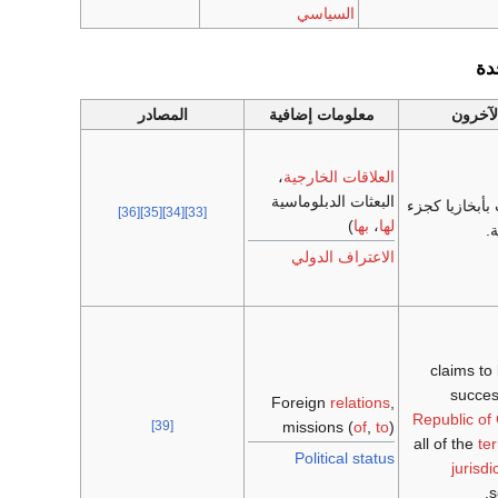
السياسي
دة
لآخرون
معلومات إضافية
المصادر
العلاقات الخارجية
،
البعثات الدبلوماسية
أبخازيا كجزء
[36]
[35]
[34]
[33]
لها
،
بها
)
.
الاعتراف الدولي
claims to
succes
Foreign
relations
,
Republic of
missions (
of
,
to
)
[39]
all of the
te
Political status
jurisdi
s