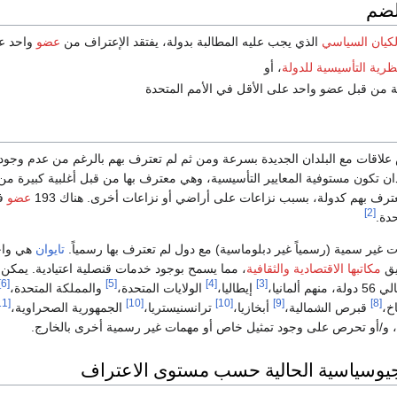
لضم
لكيان السياسي
الذي يجب عليه المطالبة بدولة، يفتقد الإعتراف من
عضو
واحد عل
نظرية التأسيسية للدولة
، أو
 من قبل عضو واحد على الأقل في الأمم المتحدة
قات مع البلدان الجديدة بسرعة ومن ثم لم تعترف بهم بالرغم من عدم وجود نزاع
دان تكون مستوفية المعايير التأسيسية، وهي معترف بها من قبل أغلبية كبيرة من
يعترف بهم كدولة، بسبب نزاعات على أراضي أو نزاعات أخرى. هناك 193
عضو
ف
[2]
دة.
 غير سمية (رسمياً غير دبلوماسية) مع دول لم تعترف بها رسمياً.
تايوان
هي واحد
يق
مكاتبها الاقتصادية والثقافية
، مما يسمح بوجود خدمات قنصلية اعتيادية. يمكن ه
[6]
[5]
[4]
[3]
لمانيا،
إيطاليا،
الولايات المتحدة،
والمملكة المتحدة،
[11]
[10]
[10]
[9]
[8]
خ،
قبرص الشمالية،
أبخازيا،
ترانسنيستريا،
الجمهورية الصحراوية،
، و/أو تحرص على وجود تمثيل خاص أو مهمات غير رسمية أخرى بالخارج.
لجيوسياسية الحالية حسب مستوى الاعتراف