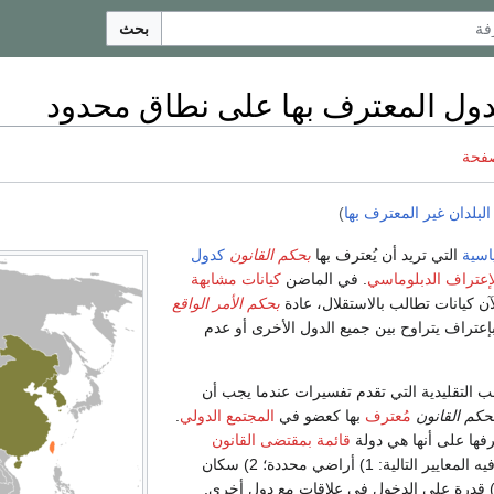
بحث
دول المعترف بها على نطاق محدود
صفحة
البلدان غير المعترف بها
)
اسية
التي تريد أن يُعترف بها
بحكم القانون
كدول
إعتراف الدبلوماسي
. في الماضن
كيانات مشابهة
ن كيانات تطالب بالاستقلال، عادة
بحكم الأمر الواقع
إعتراف يتراوح بين جميع الدول الأخرى أو عدم
ب التقليدية التي تقدم تفسيرات عندما يجب أن
حكم القانون
مُعترف
بها كعضو في
المجتمع الدولي
.
رفها على أنها هي دولة
قائمة بمقتضى القانون
إذا ما توافرت فيه المعايير التالية: 1) أراضي محددة؛ 2) سكان
ائمون؛ 3) حكومة و4) قدرة على الدخول في علاقات مع دول أخرى.