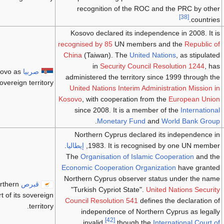
recognition of the ROC and the PRC by other
[38]
countries.
Kosovo declared its independence in 2008. It is
recognised by 85
UN members and the
Republic of
China
(Taiwan). The
United Nations
, as stipulated
in
Security Council Resolution 1244
, has
صربيا
sovo as
administered the territory since 1999 through the
sovereign territory.
United Nations Interim Administration Mission in
Kosovo
, with cooperation from the
European Union
since 2008. It is a member of the
International
.
Monetary Fund
and
World Bank Group
Northern Cyprus declared its independence in
1983. It is recognised by one UN member,
إيطاليا
.
The
Organisation of Islamic Cooperation
and the
Economic Cooperation Organization
have granted
Northern Cyprus observer status under the name
قبرص
rthern
"Turkish Cypriot State".
United Nations Security
t of its sovereign
Council Resolution 541
defines the declaration of
territory.
independence of Northern Cyprus as legally
[42]
invalid,
though the
International Court of