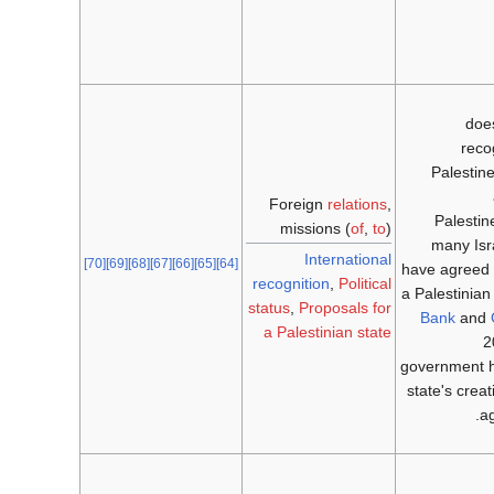
doe
reco
Palestine
Foreign
relations
,
Palestin
missions (
of
,
to
)
many Isr
International
[70]
[69]
[68]
[67]
[66]
[65]
[64]
have agreed t
recognition
,
Political
a Palestinian
status
,
Proposals for
Bank
and
a Palestinian state
2
government h
state's creat
a