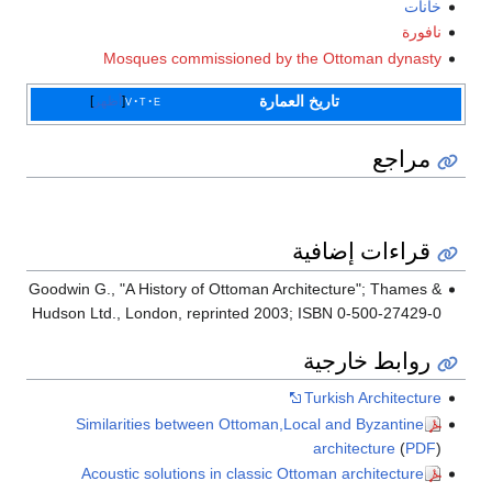
خانات
نافورة
Mosques commissioned by the Ottoman dynasty
تاريخ العمارة
e
t
v
أظهر
مراجع
قراءات إضافية
Goodwin G., "A History of Ottoman Architecture"; Thames &
Hudson Ltd., London, reprinted 2003; ISBN 0-500-27429-0
روابط خارجية
Turkish Architecture
Similarities between Ottoman,Local and Byzantine
architecture
(
PDF
)
Acoustic solutions in classic Ottoman architecture