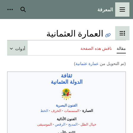
المعرفة
القائمة الرئيسية
بحث
أدوات
العمارة العثمانية
تبديل عرض جدول المحتويات
مقالة
ناقش هذه الصفحة
أدوات
(تم التحويل من
عمارة عثمانية
)
ثقافة
الدولة العثمانية
الفنون البصرية
العمارة
المنمنمات
الخزف
الخط
الفنون الأدائية
خيال الظل
المديح
الرقص
الموسيقى
اللغة والأدب