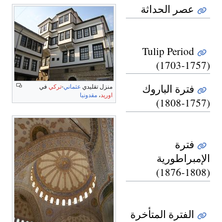
عصر الحداثة
Tulip Period
(1703-1757)
فترة الباروك
منزل تقليدي
عثماني
-
تركي
في
اوريد
،
مقدونيا
(1757-1808)
فترة
الإمبراطورية
(1808-1876)
الفترة المتأخرة