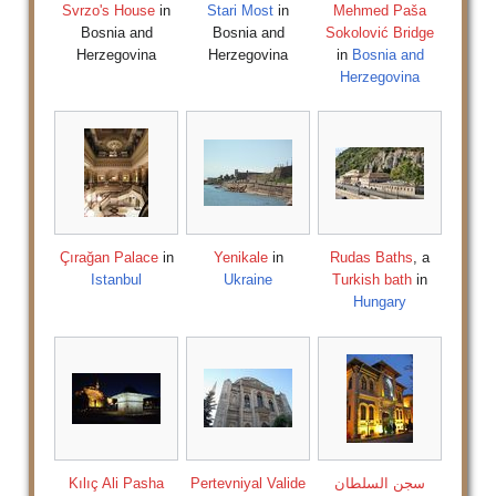
Svrzo's House
in
Stari Most
in
Mehmed Paša
Bosnia and
Bosnia and
Sokolović Bridge
Herzegovina
Herzegovina
in
Bosnia and
Herzegovina
Çırağan Palace
in
Yenikale
in
Rudas Baths
, a
Istanbul
Ukraine
Turkish bath
in
Hungary
سجن السلطان
Pertevniyal Valide
Kılıç Ali Pasha