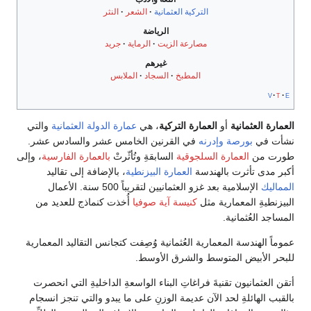
التركية العثمانية
الشعر
النثر
الرياضة
مصارعة الزيت
الرماية
جريد
غيرهم
المطبخ
السجاد
الملابس
v
t
e
العمارة العثمانية
أو
العمارة التركية
، هي
عمارة
الدولة العثمانية
والتي
نشأت في
بورصة
وإدرنه
في القرنين الخامس عشر والسادس عشر.
طورت من
العمارة السلجوقية
السابقةِ وتُأثّرتْ
بالعمارة الفارسية
، وإلى
أكبر مدى تأثرت بالهندسة
العمارة البيزنطية
، بالإضافة إلى تقاليد
المماليك
الإسلامية بعد غزو العثمانيين لتقريباً 500 سنة. الأعمال
البيزنطيةِ المعمارية مثل
كنيسة آية صوفيا
أُخذت كنماذج للعديد من
المساجد العُثمانية.
عموماً الهندسة المعمارية العُثمانية وُصِفت كتجانس التقاليد المعمارية
للبحر الأبيض المتوسط والشرق الأوسط.
أتقن العثمانيون تقنيةَ فراغاتِ البناء الواسعةِ الداخليةِ التي انحصرت
بالقبب الهائلةِ لحد الآن عديمة الوزنِ على ما يبدو والتي تنجز انسجام