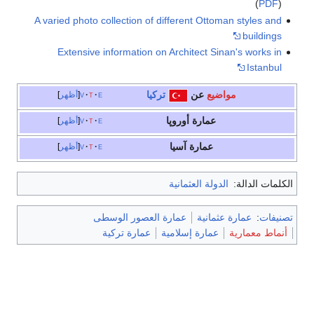
(
PDF
)
A varied photo collection of different Ottoman styles and
buildings
Extensive information on Architect Sinan's works in
Istanbul
مواضيع
عن
تركيا
e
t
v
أظهر
عمارة أوروپا
e
t
v
أظهر
عمارة آسيا
e
t
v
أظهر
الكلمات الدالة:
الدولة العثمانية
تصنيفات
:
عمارة عثمانية
عمارة العصور الوسطى
أنماط معمارية
عمارة إسلامية
عمارة تركية