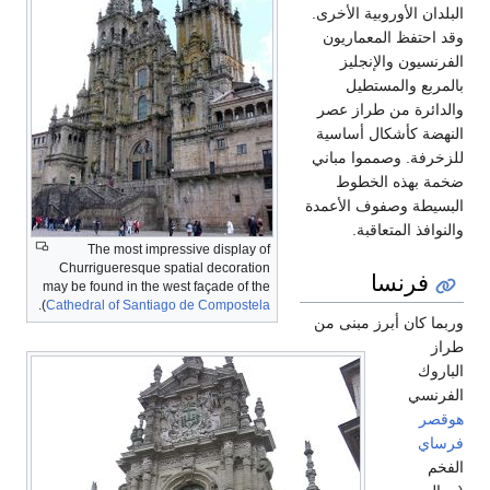
البلدان الأوروبية الأخرى.
وقد احتفظ المعماريون
الفرنسيون والإنجليز
بالمربع والمستطيل
والدائرة من طراز عصر
النهضة كأشكال أساسية
للزخرفة. وصمموا مباني
ضخمة بهذه الخطوط
البسيطة وصفوف الأعمدة
والنوافذ المتعاقبة.
The most impressive display of
Churrigueresque spatial decoration
فرنسا
may be found in the west façade of the
).
Cathedral of Santiago de Compostela
وربما كان أبرز مبنى من
طراز
الباروك
الفرنسي
هوقصر
فرساي
الفخم