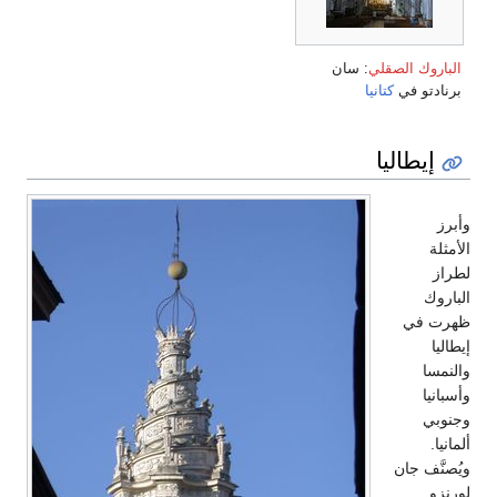
الباروك الصقلي
: سان
برنادتو في
كتانيا
إيطاليا
وأبرز
الأمثلة
لطراز
الباروك
ظهرت في
إيطاليا
والنمسا
وأسبانيا
وجنوبي
ألمانيا.
ويُصنَّف جان
لورنزو