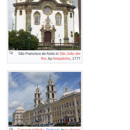
São Francisco de Assis in
São João del
Rei
, by
Aleijadinho
, 1777
Convent of Mafra
,
Portugal
, by
Ludovice