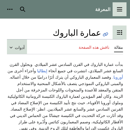
المعرفة
القائمة الرئيسية
بحث
أدوات
عمارة الباروك
تبديل عرض جدول المحتويات
مقالة
ناقش هذه الصفحة
أدوات
بدأت عمارة الباروك في القرن السادس عشر الميلادي. وبحلول القرن
السابع عشر الميلادي، انتشرت في جميع أنحاء
إيطاليا
وأجزاء أخرى من
أوروبا
. وقصد المعماري الباروكي أن يترك أثرًا دراميًا من خلال أعماله.
والمبنى الباروكي النموذجي يتصف بالأشكال المنحنية والاستخدام
المتقن والمعقد للأعمدة والمنحوتات واللوحات المزخرفة من أجل
الزينة. وكان أهم المؤيدين لعمارة الباروك الكنيسة الرومانية الكاثوليكية
وملوك أوروبا الأقوياء، حيث نتج تأييد الكنيسة من الإصلاح المضاد في
القرنين السادس عشر والسابع عشر الميلاديين. انظر: الإصلاح المضاد.
وقد أثارت حركة التحديث في الكنيسة جيشانًا من الحماس الديني في
الأقطار الكاثوليكية، وصمم المعماريون كنائس وأَدْيرة على طراز
الباروك عكست الدراما والعاطفة لتلك الروح الدينية. وفي نفس