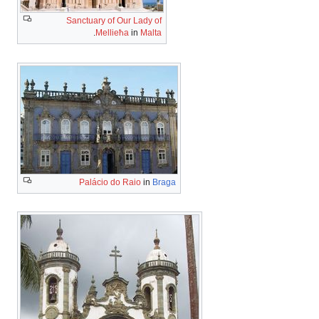
Sanctuary of Our Lady of
.
Mellieħa
in
Malta
Palácio do Raio
in
Braga