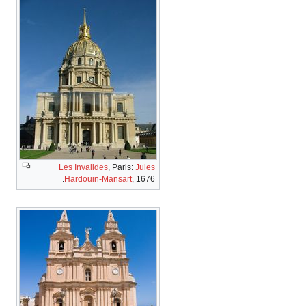
Les Invalides
, Paris:
Jules
Hardouin-Mansart
, 1676.