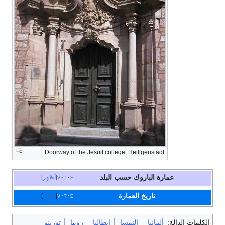
Doorway of the Jesuit college, Heiligenstadt.
عمارة الباروك
حسب البلد
e
t
v
أظهر
تاريخ العمارة
e
t
v
أظهر
الكلمات الدالة:
ألمانيا
النمسا
إيطاليا
روما
تورينو