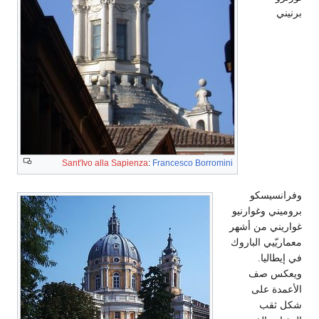
برنيني
Sant'Ivo alla Sapienza
:
Francesco Borromini
وفرانسيسكو
بروميني وغوارنيو
غواريني من أشهر
معماريّيي الباروك
في إيطاليا.
ويعكس صف
الأعمدة على
شكل ثقب