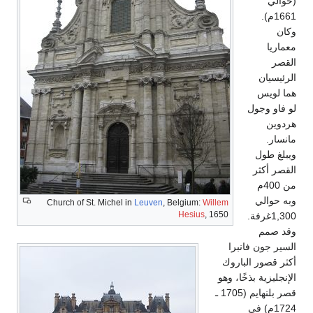
(حوالي
1661م).
وكان
معماريا
القصر
الرئيسيان
هما لويس
لو فاو وجول
هردوين
مانسار.
ويبلغ طول
القصر أكثر
من 400م
وبه حوالي
Church of St. Michel in
Leuven
, Belgium:
Willem
Hesius
, 1650
1,300غرفة.
وقد صمم
السير جون فانبرا
أكثر قصور الباروك
الإنجليزية بذخًا، وهو
قصر بلنهايم (1705 ـ
1724م) في