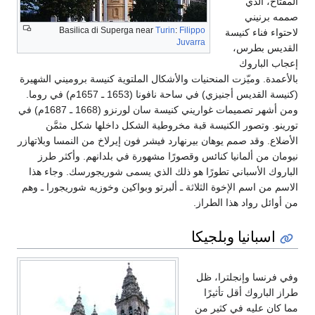
المفتاح، الذي
صممه برنيني
Basilica di Superga near
Turin
:
Filippo
لاحتواء فناء كنيسة
Juvarra
القديس بطرس،
إعجاب الباروك
بالأعمدة. وميّزت المنحنيات والأشكال الملتوية كنيسة بروميني الشهيرة
(كنيسة القديس أجنيزي) في ساحة نافونا (1653 ـ 1657م) في روما.
ومن أشهر تصميمات غواريني كنيسة سان لورنزو (1668 ـ 1687م) في
تورينو. وتصور الكنيسة قبة مخروطية الشكل داخلها شكل مثمَّن
الأضلاع. وقد صمم يوهان بيرنهارد فيشر فون إيرلاخ من النمسا وبلاتهازر
نيومان من ألمانيا كنائس وقصورًا مشهورة في بلدانهم. وأكثر طرز
الباروك الأسباني تطورًا هو ذلك الذي يسمى شوريجورسك. وجاء هذا
الاسم من اسم الإخوة الثلاثة ـ ألبرتو وبواكين وخوزيه شوريجورا ـ وهم
من أوائل رواد هذا الطراز.
اسبانيا وبلجيكا
وفي فرنسا وإنجلترا، ظل
طراز الباروك أقل تأثيرًا
مما كان عليه في كثير من