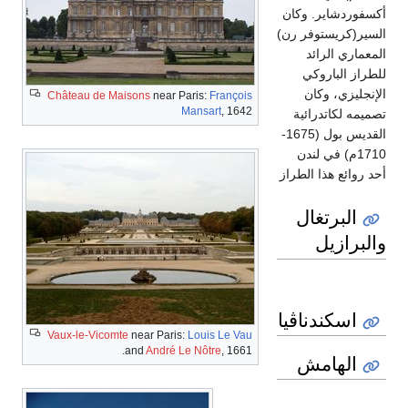
أكسفوردشاير. وكان
السير(كريستوفر رن)
المعماري الرائد
للطراز الباروكي
الإنجليزي، وكان
Château de Maisons
near Paris:
François
Mansart
, 1642
تصميمه لكاتدرائية
القديس بول (1675-
1710م) في لندن
أحد روائع هذا الطراز
البرتغال
والبرازيل
اسكندناڤيا
Vaux-le-Vicomte
near Paris:
Louis Le Vau
and
André Le Nôtre
, 1661.
الهامش