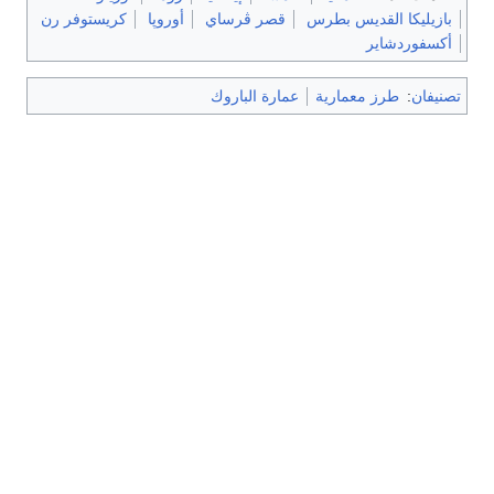
بازيليكا القديس بطرس
قصر ڤرساي
أوروپا
كريستوفر رن
أكسفوردشاير
تصنيفان
:
طرز معمارية
عمارة الباروك