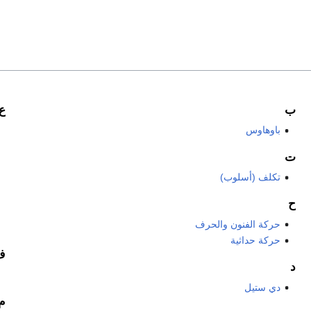
ب
ع
باوهاوس
ت
تكلف (أسلوب)
ح
حركة الفنون والحرف
حركة حداثية
ف
د
دي ستيل
م