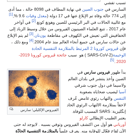
تسبب تفشي
السارس في
جنوب الصين
في نهاية المطاف في 8098 حالة ، مما أدى
[1]
إلى 774 حالة وفاة تم الإبلاغ عنها في 17 دولة (
معدل وفيات
9.6 %,
[2]
مع غالبية الحالات في البر الرئيسي للصين وهونغ كونغ.
في أواخر
عام 2017 ، تتبع العلماء الصينيون الفيروس من خلال وسيط الزباد إلى
[3]
الخفافيش التي تعيش في الكهوف في مقاطعة
يون‌نان
.
لم يتم الإبلاغ
[4]
عن حالات سارس في جميع أنحاء العالم منذ عام 2004.
ومع ذلك ،
فإن
ڤيروس كورونا 2 المرتبط بالمتلازمة التنفسية الحادة
الوخيمة
(SARS-CoV-2 ) هو سبب
جائحة ڤيروس كورونا 2019-
[5]
.
2020.
بدأ ظهور
فيروس سارس
في
الصين وأخذ ينتشر في بلدان العالم
ولاسيما في دول جنوب شرقي
آسيا
ليصيب ضحاياه بصعوبة
التنفس
والتهاب رئوي غامض عُرف
لاحقاً بمتلازمة الالتهاب الرئوي الحاد
الفيروس الإكليلي؛ سارس
إنگليزية:
SARS
المسبب للوفاة.
يعتبر الطبيب الإيطالي
كارلو
أورباني
هو أول من اكتشف الفيروس وتوفي بسببه . لايوجد له حتى
الآن لقاح فعّال للوقاية منه. يعرف علمياً
بالمتلازمة التنفسية الحادّة