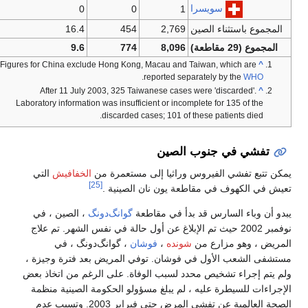
سويسرا
0
0
1
المجموع باستثناء الصين
2,769
454
16.4
المجموع (29 مقاطعة)
8,096
774
9.6
Figures for China exclude Hong Kong, Macau and Taiwan, which are
^
.
reported separately by the
WHO
After 11 July 2003, 325 Taiwanese cases were 'discarded'.
^
Laboratory information was insufficient or incomplete for 135 of the
discarded cases; 101 of these patients died.
تفشي في جنوب الصين
يمكن تتبع تفشي الفيروس وراثيا إلى مستعمرة من
الخفافيش
التي
[25]
تعيش في الكهوف في مقاطعة يون نان الصينية .
يبدو أن وباء السارس قد بدأ في مقاطعة
گوانگ‌دونگ
، الصين ، في
نوفمبر 2002 حيث تم الإبلاغ عن أول حالة في نفس الشهر. تم علاج
المريض ، وهو مزارع من
شونده
،
فوشان
، گوانگ‌دونگ ، في
مستشفى الشعب الأول في فوشان. توفي المريض بعد فترة وجيزة ،
ولم يتم إجراء تشخيص محدد لسبب الوفاة. على الرغم من اتخاذ بعض
الإجراءات للسيطرة عليه ، لم يبلغ مسؤولو الحكومة الصينية منظمة
الصحة العالمية عن تفشي المرض حتى فبراير 2003. وتسبب عدم