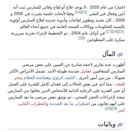
اعتبارا من عام 2020 ، لا يوجد علاج أو لقاح وقائي للسارس ثبت أنه
[14]
[13]
آمن وفعال في البشر .
وفقا لأبحاث علمية نشرت في 2005 و
2006 ، كان تحديد وتطوير لقاحات وأدوية جديدة لعلاج السارس أولوية
بالنسبة للحكومات ووكالات الصحة العامة في جميع أنحاء العالم.
[17]
[16]
[15]
.
في أوائل عام 2004 ، تم التخطيط لإجراء تجربة سريرية
[18]
مبكرة على المتطوعين .
المآل
أظهرت عدة تقارير لاحقة صادرة عن الصين على بعض مرضى
السارس المتعافيين
عقابيل
شديدة طويلة الامد. تشمل الأمراض الأكثر
شيوعًا ، من بين أمور أخرى ،
التليف الرئوي
وهشاشة العظام
ونخر
الفخذ
، مما أدى في بعض الحالات إلى فقدان كامل للقدرة على العمل
أو حتى القدرة على الرعاية الذاتية للأشخاص الذين تعافوا من السارس.
نتيجة لإجراءات الحجر الصحي ، تم توثيق بعض مرضى ما بعد السارس
على أنهم يعانون من
اضطراب ما بعد الصدمة
واضطراب اكتئابي
[20]
[19]
كبير
.
وبائيات