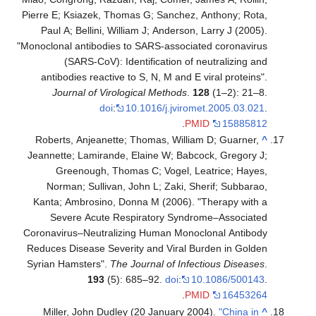
Pierre E; Ksiazek, Thomas G; Sanchez, Anthony; Rota,
Paul A; Bellini, William J; Anderson, Larry J (2005).
"Monoclonal antibodies to SARS-associated coronavirus
(SARS-CoV): Identification of neutralizing and
antibodies reactive to S, N, M and E viral proteins".
Journal of Virological Methods
.
128
(1–2): 21–8.
doi
:
10.1016/j.jviromet.2005.03.021
.
.
PMID
15885812
Roberts, Anjeanette; Thomas, William D; Guarner,
^
Jeannette; Lamirande, Elaine W; Babcock, Gregory J;
Greenough, Thomas C; Vogel, Leatrice; Hayes,
Norman; Sullivan, John L; Zaki, Sherif; Subbarao,
Kanta; Ambrosino, Donna M (2006). "Therapy with a
Severe Acute Respiratory Syndrome–Associated
Coronavirus–Neutralizing Human Monoclonal Antibody
Reduces Disease Severity and Viral Burden in Golden
Syrian Hamsters".
The Journal of Infectious Diseases
.
193
(5): 685–92.
doi
:
10.1086/500143
.
.
PMID
16453264
Miller, John Dudley (20 January 2004).
"China in
^