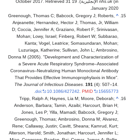
(in الإنجليزية). 19 October 2017
nhs.uk
31
. Retrieved
.
January
2020
Greenough, Thomas C; Babcock, Gregory J; Roberts,
^
Anjeanette; Hernandez, Hector J; Thomas, Jr, William
D; Coccia, Jennifer A; Graziano, Robert F; Srinivasan,
Mohan; Lowy, Israel; Finberg, Robert W; Subbarao,
Kanta; Vogel, Leatrice; Somasundaran, Mohan;
Luzuriaga, Katherine; Sullivan, John L; Ambrosino,
Donna M (2005). "Development and Characterization of
a Severe Acute Respiratory Syndrome–Associated
Coronavirus–Neutralizing Human Monoclonal Antibody
That Provides Effective Immunoprophylaxis in Mice".
The Journal of Infectious Diseases
.
191
(4): 507–14.
.
doi
:
10.1086/427242
.
PMID
15655773
Tripp, Ralph A; Haynes, Lia M; Moore, Deborah;
^
Anderson, Barbara; Tamin, Azaibi; Harcourt, Brian H;
Jones, Les P; Yilla, Mamadi; Babcock, Gregory J;
Greenough, Thomas; Ambrosino, Donna M; Alvarez,
Rene; Callaway, Justin; Cavitt, Sheana; Kamrud, Kurt;
Alterson, Harold; Smith, Jonathan; Harcourt, Jennifer L;
Miao, Congrong; Razdan, Raj; Comer, James A; Rollin,