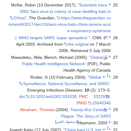
McKie, Robin (10 December 2017), "
Scientists trace
^
2002 Sars virus to colony of cave-dwelling bats in
China
",
The Guardian
,
https://www.theguardian.co
m/world/2017/dec/10/sars-virus-bats-china-severe-acut
e-respiratory-syndrome
"
. CNN. 6
"WHO targets SARS 'super spreaders'
^
April 2003. Archived from
the original
on 7 March
.
2006
. Retrieved
5 July
2006
Mawudeku, Abla; Blench, Michael (2005).
"Global
^
Public Health Intelligence Network"
. Public
(PDF)
Health Agency of Canada.
أ
ب
Rodier, G (10 February 2004).
"Global
^
Surveillance, National Surveillance, and SARS"
.
Emerging Infectious Diseases
.
10
(2): 173–5.
doi
:
10.3201/eid1002.031038
.
PMC
3322938
.
.
PMID
15040346
Abraham, Thomas
(2004).
Twenty-first Century
^
.
Plague: The Story of SARS
[
استشهاد ناقص
]
Heymann, 2003
^
أ
ب
Joseph Kahn (12 July 2007).
"China bars U.S. trip
^