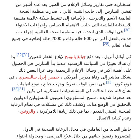
استخبارية حتى تقارير وسائل الإعلام من الصين بعد عدة أشهر من
تفشي السارس. إلى جانب التنبيه الثاني ، أصدرت منظمة الصحة
العالمية الاسم والتعريف ، بالإضافة إلى تنشيط شبكة عالمية منسقة
للاستجابة للفاشية التي جلبت الاهتمام الحساس وإجراءات الاحتواء
[30]
.
في الوقت الذي اتخذت فيه منظمة الصحة العالمية إجراءات ،
حدثت بالفعل أكثر من 500 حالة وفاة و 2000 حالة إضافية في جميع
[28]
أنحاء العالم .
[32]
[31]
في أوائل أبريل ، بعد دفع
جيانغ يانيونج
لإبلاغ الخطر للصين,
بدا
أن هناك تغييرًا في السياسة الرسمية عندما بدأ السارس في الحصول
على أهمية أكبر في وسائل الإعلام الرسمية. وقد عزا البعض ذلك
بشكل مباشر إلى وفاة مدرس أمريكي ،
جيمس إيرل ساليسبري
، في
[33]
هونغ كونغ .
في نفس الوقت تقريبًا وجهت جيانغ يانيونغ اتهامات
[32]
[31]
بشأن قلة عدد الحالات في المستشفيات العسكرية في بكين .
بعد ضغوط شديدة ، سمح المسؤولون الصينيون للمسؤولين الدوليين
بالتحقيق في الوضع هناك. وكشف ذلك عن مشكلات في نظام الرعاية
الصحية الصيني القديم ، بما في ذلك زيادة اللامركزية ،
والروتين
،
وعدم كفاية الاتصال
خاطر العديد من العاملين في مجال الرعاية الصحية في الدول
المتضررة وفقدوا حياتهم من خلال علاج المرضى ، ومحاولة احتواء