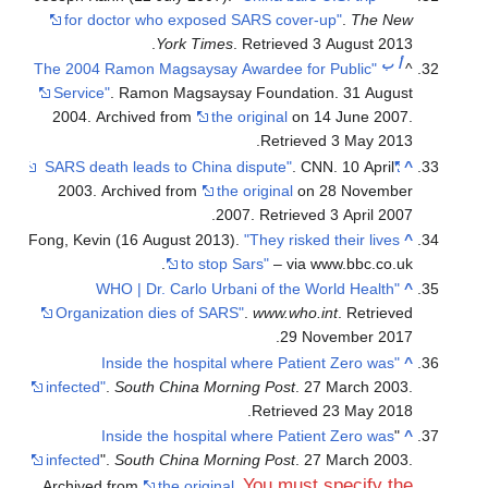
for doctor who exposed SARS cover-up"
.
The New
.
York Times
. Retrieved
3 August
2013
أ
ب
"The 2004 Ramon Magsaysay Awardee for Public
^
Service"
. Ramon Magsaysay Foundation. 31 August
2004. Archived from
the original
on 14 June 2007
.
.
Retrieved
3 May
2013
. CNN. 10 April
"SARS death leads to China dispute"
^
2003. Archived from
the original
on 28 November
.
2007
. Retrieved
3 April
2007
Fong, Kevin (16 August 2013).
"They risked their lives
^
to stop Sars"
– via www.bbc.co.uk.
"WHO | Dr. Carlo Urbani of the World Health
^
Organization dies of SARS"
.
www.who.int
. Retrieved
.
29 November
2017
"Inside the hospital where Patient Zero was
^
infected"
.
South China Morning Post
. 27 March 2003
.
.
Retrieved
23 May
2018
Inside the hospital where Patient Zero was
"
^
infected
".
South China Morning Post
. 27 March 2003.
You must specify the
Archived from
the original
.