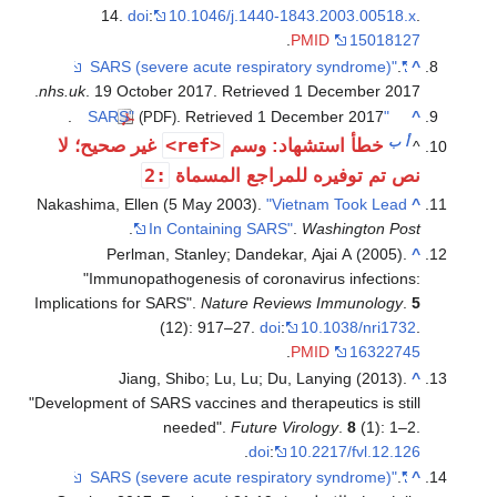
14.
doi
:
10.1046/j.1440-1843.2003.00518.x
.
.
PMID
15018127
.
"SARS (severe acute respiratory syndrome)"
^
.
nhs.uk
. 19 October 2017
. Retrieved
1 December
2017
.
. Retrieved
1 December
2017
"SARS"
^
(PDF)
أ
ب
<ref>
خطأ استشهاد: وسم
غير صحيح؛ لا
^
:2
نص تم توفيره للمراجع المسماة
Nakashima, Ellen (5 May 2003).
"Vietnam Took Lead
^
.
In Containing SARS"
.
Washington Post
Perlman, Stanley; Dandekar, Ajai A (2005).
^
"Immunopathogenesis of coronavirus infections:
Implications for SARS".
Nature Reviews Immunology
.
5
(12): 917–27.
doi
:
10.1038/nri1732
.
.
PMID
16322745
Jiang, Shibo; Lu, Lu; Du, Lanying (2013).
^
"Development of SARS vaccines and therapeutics is still
needed".
Future Virology
.
8
(1): 1–2.
.
doi
:
10.2217/fvl.12.126
.
"SARS (severe acute respiratory syndrome)"
^