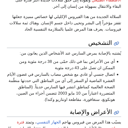
البقاء والانتقال بسهولة من إنسان إلى آخر.
السلالة الجديدة من هذا الفيروس الإكليلي لها خصائص مميزة جعلتها
تقفز مؤخراً إلى البشر وتحيى داخل جسم الإنسان. وهناك ثمة سلالات
فيروسات. يعرف هذا المرض علميا بالمتلازمة التنفسية الحاد
التشخيص
يُشتبه بالإصابة بمرض السارس عند الأشخاص الذين يعانون من:
أي من الأعراض بما في ذلك حمّى من 38 درجة مئوية ومن
الممكن ان تصل على 43 درجة مئوية
اتصال جنسي أو عادي مع شخص مصاب بالسارس في غضون الأيام
العشرة الماضية أو السفر إلى أي من المناطق التي حددتها منظّمة
الصحة العالمية كمناطق انتشر فيها السارس حديثاً. (المناطق
المتضررة اعتباراً من 10 مايو 2003 تتضمن أجزاء من الصين،
هونكونغ، سنغافورة، مقاطعة اونتاريو وكندا).
الأعراض والإصابة
يسبّب هذا المرض من فيروس يهاجم
الجهاز التنفسي
، وتمتد
فترة