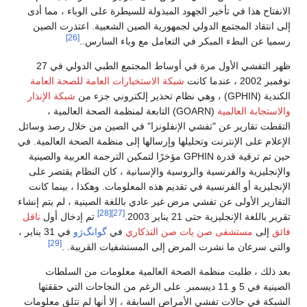
الانفتاح هذا في تأخير الجهود المبذولة للسيطرة على الوباء ، مما أدى
إلى انتقاد المجتمع الدولي لجمهورية الصين الشعبية. اعتذرت الصين
[26]
رسميا عن البطء المبكر في التعامل مع وباء السارس..
ظهر التفشي الأول مرة في أوساط المجتمع الطبي الدولي في 27
نوفمبر 2002 ، عندما كانت
شبكة الاستخبارات العامة للصحة العامة
الكندية (GPHIN) ، وهي نظام تحذير إلكتروني جزء من
شبكة الإنذار
والاستجابة العالمية
(GOARN) التابعة لمنظمة الصحة العالمية ،
التقطت تقارير عن "تفشي الإنفلونزا" في الصين من خلال رصد وسائل
الإعلام على الإنترنت وتحليلها وإرسالها إلى منظمة الصحة العالمية. في
حين تم ترقية قدرة GPHIN مؤخرًا لتمكين الترجمة العربية والصينية
والإنجليزية والفرنسية والروسية والإسبانية ، كان النظام يقتصر على
الإنجليزية أو الفرنسية في تقديم هذه المعلومات. وهكذا ، بينما كانت
التقارير الأولى عن تفشي مرض غير عادي باللغة الصينية ، لم يتم إنشاء
[28]
[27]
تقرير باللغة الإنجليزية حتى 21 يناير 2003.
تم إدخال أول
ناقل
فائق
إلى
مستشفى صن يات صن التذكاري
في
گوانگ‌ژو
في 31 يناير ،
[29]
والتي سرعان ما نشرت المرض إلى المستشفيات القريبة. .
بعد ذلك ، طلبت منظمة الصحة العالمية معلومات من السلطات
الصينية في 5 و 11 ديسمبر. على الرغم من النجاحات التي حققتها
الشبكة في حالات تفشي الأمراض السابقة ، إلا أنها لم تتلق معلومات