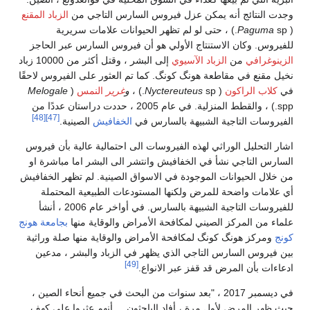
وجدت النتائج أنه يمكن عزل فيروس السارس التاجي من
الزباد المقنع
(
Paguma
sp.) ، حتى لو لم تظهر الحيوانات علامات سريرية
للفيروس. وكان الاستنتاج الأولي هو أن فيروس السارس عبر الحاجز
الزينوغرافي
من
الزباد الآسيوي
إلى البشر ، وقتل أكثر من 10000 زباد
نخيل مقنع في مقاطعة هونگ كونگ. كما تم العثور على الفيروس لاحقًا
في
كلاب الراكون
(
sp.) ،
Nyctereuteus
و
غرير
النمس
(
Melogale
spp.) ، والقطط المنزلية. في عام 2005 ، حددت دراستان عددًا من
[48]
[47]
الفيروسات التاجية الشبيهة بالسارس في
الخفافيش
الصينية.
اشار التحليل الوراثي لهذه الفيروسات الى احتمالية عالية بأن فيروس
السارس التاجي نشأ في الخفافيش وانتشر الى البشر اما مباشرة او
من خلال الحيوانات الموجودة في الاسواق الصينية. لم تظهر الخفافيش
أي علامات واضحة للمرض ولكنها المستودعات الطبيعية المحتملة
للفيروسات التاجية الشبيهة بالسارس. في أواخر عام 2006 ، أنشأ
علماء من المركز الصيني لمكافحة الأمراض والوقاية منها
بجامعة هونج
كونج
ومركز هونگ كونگ لمكافحة الأمراض والوقاية منها صلة وراثية
بين فيروس السارس التاجي الذي يظهر في الزباد والبشر ، مدعين
[49]
ادعاءات بأن المرض قد قفز عبر الانواع.
في ديسمبر 2017 ، "بعد سنوات من البحث في جميع أنحاء الصين ،
حيث ظهر المرض لأول مرة ، أفاد الباحثون ... أنهم عثروا على كهف