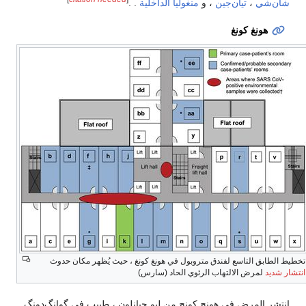
شان‌شي
،
تيان‌جين
، و
منغوليا الداخلية
. .
هونغ كونغ
خطيط الطابق التاسع لفندق متروبول في هونغ كونغ ، حيث يُظهر مكان حدوث
نتشار شديد
لمرض الالتهاب الرئوي الحاد (سارس)
انتشر المرض في هونج كونج من ليو جيانلون ، طبيب في گوانگ‌دونگ