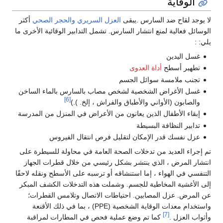
الوقاية
لا يوجد لقاح ضد السارس .يبقى
العزل السريري
والحجر الصحي
أكثر
الوسائل فعالية لمنع انتشار السارس. تشمل التدابير الوقائية الأخرى ما
يلي: :
غسل اليدين
تطهير أسطح
أداة العدوى
تجنب ملامسة سوائل الجسم
غسل الأغراض الشخصية لشخص مصاب بالسارس بالماء الساخن
[6]
والصابون (الأواني والأطباق والفراش ، إلخ. ).)
إبقاء الأطفال الذين يعانون من الأعراض في المنزل من المدرسة
تدابير النظافة البسيطة
عزل نفسك قدر الإمكان لتقليل فرص انتقال الفيروس
تم إجراء العديد من تدخلات الصحة العامة في محاولة للسيطرة على
انتشار المرض ، الذي ينتشر بشكل رئيسي من خلال قطرات الجهاز
التنفسي في الهواء ، إما استنشاقه أو ترسبه على الأسطح ونقله لاحقًا
إلى الأغشية المخاطية للجسم. وشملت هذه التدخلات الكشف المبكر
عن المرض. عزل المصابين. احتياطات الاتصال وتلامس القطرات؛
واستخدام معدات الوقاية الشخصية (PPE) ، بما في ذلك الأقنعة
[7]
وأثواب العزل .
كما تم وضع عملية فحص في المطارات لمراقبة