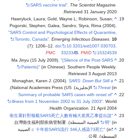
SARS vaccine trial"
.
The Scientist Magazine
.
.
Retrieved
31 January
2020
Hawryluck, Laura; Gold, Wayne L; Robinson, Susan;
^
Pogorski, Stephen; Galea, Sandro; Styra, Rima (2004).
"SARS Control and Psychological Effects of Quarantine,
Toronto, Canada"
.
Emerging Infectious Diseases
.
10
(7): 1206–12.
doi
:
10.3201/eid1007.030703
.
.
PMC
3323345
.
PMID
15324539
Ma Jinyu (15 July 2009).
"(Silence of the Post-SARS
^
Patients)"
(in Chinese). Southern People Weekly
.
.
Retrieved
3 August
2013
Monaghan, Karen J. (2004).
SARS: Down But Still a
^
(in الإنجليزية). National Academies Press (US).
Threat
"Summary of probable SARS cases with onset of
^
illness from 1 November 2002 to 31 July 2003"
. World
Health Organization. 21 April 2004.
"衛生署針對報載SARS死亡人數有極大差異乙事提出說
^
(in الصينية المبسطة). 台灣衛生福利部疾病管制署.
明"
^
"十年前SARS流行 346人感染73死亡"
(in الصينية
المبسطة). 公視.