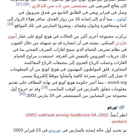
[37]
[36]
كان يعالج المرضى في
مستشفى صن يات صن التذكاري
.
وصل في فبراير وبقي في الطابق التاسع من فندق متروبول في
كولون
، مما أدى إلى إصابة 16 من زوار الفندق. سافر هؤلاء الزوار إلى
[38]
كندا وسنغافورة وتايوان وفيتنام ، ونشروا السارس في تلك المواقع.
تركزت مجموعة أخرى أكبر من الحالات في هونغ كونغ على عقار
أموي
جاردنز
السكني. يشتبه في أن انتشاره قد تم تسهيله من خلال العيوب
في نظام تصريف الحمام الذي سمح لغازات الصرف الصحي بما في
ذلك جزيئات الفيروس بالتنفس في الغرفة. استنفدت مراوح الحمام
الغازات وحملت الرياح العدوى إلى مجمعات الرياح المعاكسة
المجاورة. قلق المواطنون المهتمون في هونج كونج من أن المعلومات
لا تصل إلى الناس بسرعة كافية وأنشأوا موقعًا إلكترونيًا يسمى
sosick.org ، مما أجبر حكومة هونغ كونغ في نهاية المطاف على تقديم
[39]
معلومات تتعلق بالسارس في الوقت المناسب.
وقد تم خروج أول
[40]
مجموعة من المصابين من المستشفى في 29 مارس 2003.
تورنتو
انظر أيضاً:
2002–04 SARS outbreak among healthcare
workers
تم تحديد أول حالة إصابة بالسارس فى
تورونتو
فى 23 فبراير 2003