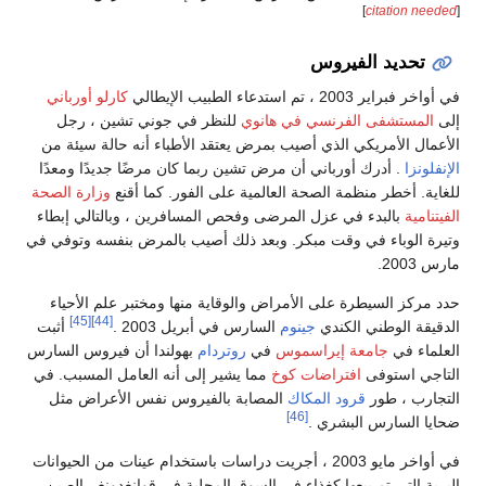
]
citation needed
[
تحديد الفيروس
في أواخر فبراير 2003 ، تم استدعاء الطبيب الإيطالي
كارلو أورباني
إلى
المستشفى الفرنسي في هانوي
للنظر في جوني تشين ، رجل
الأعمال الأمريكي الذي أصيب بمرض يعتقد الأطباء أنه حالة سيئة من
الإنفلونزا
. أدرك أورباني أن مرض تشين ربما كان مرضًا جديدًا ومعدًا
للغاية. أخطر منظمة الصحة العالمية على الفور. كما أقنع
وزارة الصحة
الفيتنامية
بالبدء في عزل المرضى وفحص المسافرين ، وبالتالي إبطاء
وتيرة الوباء في وقت مبكر. وبعد ذلك أصيب بالمرض بنفسه وتوفي في
مارس 2003.
حدد مركز السيطرة على الأمراض والوقاية منها ومختبر علم الأحياء
[45]
[44]
الدقيقة الوطني الكندي
جينوم
السارس في أبريل 2003 .
أثبت
العلماء في
جامعة إيراسموس
في
روتردام
بهولندا أن فيروس السارس
التاجي استوفى
افتراضات كوخ
مما يشير إلى أنه العامل المسبب. في
التجارب ، طور
قرود المكاك
المصابة بالفيروس نفس الأعراض مثل
[46]
ضحايا السارس البشري .
في أواخر مايو 2003 ، أجريت دراسات باستخدام عينات من الحيوانات
البرية التي تم بيعها كغذاء في السوق المحلية في قوانغدونغ ، الصين.