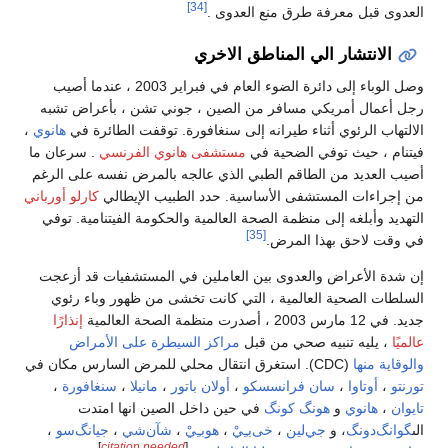
[34]
العدوى قبل معرفة طرق منع العدوى .
الانتشار الي المناطق الاخري
وصل الوباء إلى دائرة الضوء العام في فبراير 2003 ، عندما أصيب
رجل أعمال أمريكي مسافر من الصين ، جوني تشن ، بأعراض تشبه
الالتهاب الرئوي أثناء طيرانه إلى سنغافورة. توقفت الطائرة في
هانوي
،
فيتنام ، حيث توفي الضحية في
مستشفى هانوي الفرنسي
. سرعان ما
أصيب العديد من الطاقم الطبي الذي عالجه بالمرض نفسه على الرغم
من إجراءات المستشفى الأساسية. حدد الطبيب الإيطالي
كارلو أورباني
التهديد وأبلغه إلى منظمة الصحة العالمية والحكومة الفيتنامية. توفي
[35]
في وقت لاحق بهذا المرض.
إن شدة الأعراض والعدوى بين العاملين في المستشفيات قد أزعجت
السلطات الصحية العالمية ، التي كانت تخشى من ظهور وباء رئوي
جديد. في 12 مارس 2003 ، أصدرت منظمة الصحة العالمية
إنذارًا
عالميًا
، يليه تنبيه صحي من قبل
مراكز السيطرة على الأمراض
والوقاية منها
(CDC). استغرق انتقال محلي للمرض السارس مكان في
تورنتو
،
أوتاوا
،
سان فرانسسكو
،
أولان باتور
،
مانيلا
،
سنغافورة
،
تايوان
،
هانوي
و
هونگ كونگ
في حين داخل الصين انها امتدت
الى
گوانگ‌دونگ
، و
جي‌لين
،
خى‌بـِيْ
،
هوبـِيْ
،
شآن‌شي
،
جيانگ‌سو
،
]
citation needed
[