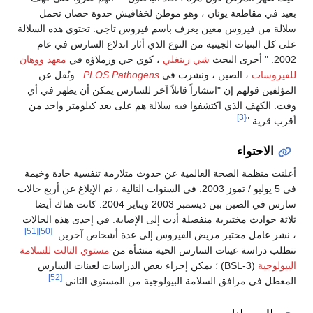
بعيد في مقاطعة يونان ، وهو موطن لخفافيش حدوة حصان تحمل
سلالة من فيروس معين يعرف باسم فيروس تاجي. تحتوي هذه السلالة
على كل البنيات الجينية من النوع الذي أثار اندلاع السارس في عام
2002. " أجرى البحث
شي زينغلي
، كوي جي وزملاؤه في
معهد ووهان
للفيروسات
، الصين ، ونشرت في
PLOS Pathogens
. ونُقل عن
المؤلفين قولهم إن "انتشاراً قاتلاً آخر للسارس يمكن أن يظهر في أي
وقت. الكهف الذي اكتشفوا فيه سلالة هم على بعد كيلومتر واحد من
[3]
أقرب قرية "
الاحتواء
أعلنت منظمة الصحة العالمية عن حدوث متلازمة تنفسية حادة وخيمة
في 5 يوليو / تموز 2003. في السنوات التالية ، تم الإبلاغ عن أربع حالات
سارس في الصين بين ديسمبر 2003 ويناير 2004. كانت هناك أيضا
ثلاثة حوادث مختبرية منفصلة أدت إلى الإصابة. في إحدى هذه الحالات
[51]
[50]
، نشر عامل مختبر مريض الفيروس إلى عدة أشخاص آخرين .
تتطلب دراسة عينات السارس الحية منشأة من
مستوي التالت للسلامة
البيولوجية
(BSL-3) ؛ يمكن إجراء بعض الدراسات لعينات السارس
[52]
المعطل في مرافق السلامة البيولوجية من المستوى الثاني