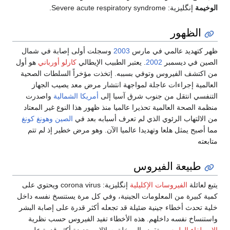
الوخيمة
إنگليزية:
Severe acute respiratory syndrome
.
الظهور
ظهر كتهديد عالمي في مارس
2003
وسجلت أولى إصابة في شمال
الصين في ديسمبر
2002
. يعتبر الطبيب الإيطالي
كارلو أورباني
هو أول
من اكتشف الفيروس وتوفي بسببه. إتخذت مؤخراً السلطات الصحية
العالمية إجراءات عاجلة لمواجهة انتشار مرض معد يصيب الجهاز
التنفسي انتقل من جنوب شرق آسيا إلى
أمريكا الشمالية
واصدرت
منظمة الصحة العالمية تحذيرا عالميا منذ ظهور هذا النوع غير المعتاد
من الالتهاب الرئوي الذي لم تعرف أسبابه بعد في
الصين
وهونغ كونغ
مما أصبح يمثل هلعا وتهديدا عالميا الآن. وهو مرض خطير إذ لم تتم
متابعته
طبيعة الفيروس
يتبع لعائلة
الفيروسات الإكليلية
إنگليزية:
corona virus
ويحتوي على
كمية كبيرة من المعلومات الجينية، وفي كل مرة يستنسخ نفسه داخل
خلية تحدث أخطاء جينية ضئيلة قد تجعله أكثر قدرة على إصابة البشر
واستنساخ نفسه داخلهم. هذه الأخطاء تفيد الفيروس حسب نظرية
الاصطفاء الطبيعي
وتقوده إلى خلق سلالات جديدة أكثر قدرة على