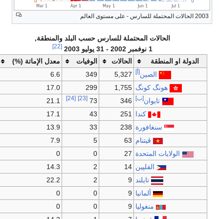
2003 الحالات المحتملة للسارس - على مستوى العالم
الحالات المحتملة للسارس حسب البلد والمنطقة,
[22]
1 نوفمبر 2002 - 31 يوليو 2003
الدولة او المنطقة
الحالات
الوفيات
معدل الإماتة (%)
[أ]
الصين
5,327
349
6.6
هونگ كونگ
1,755
299
17.0
[ب]
[23]
[24]
تايوان
346
73
21.1
كندا
251
43
17.1
سنغافورة
238
33
13.9
ڤيتنام
63
5
7.9
الولايات المتحدة
27
0
0
الفلپين
14
2
14.3
تايلند
9
2
22.2
ألمانيا
9
0
0
منغوليا
9
0
0