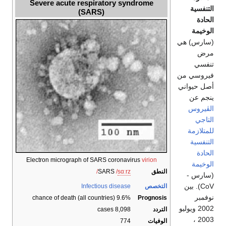
Severe acute respiratory syndrome
التنفسية
(SARS)
الحادة
الوخيمة
(سارس) هي
مرض
تنفسي
فيروسي من
أصل حيواني
ينجم عن
الڤيروس
التاجي
للمتلازمة
التنفسية
الحادة
Electron micrograph of SARS coronavirus
virion
الوخيمة
النطق
z
r
ɑː
s
/
SARS
/
(سارس -
CoV). بين
التخصص
Infectious disease
نوفمبر
9.6% chance of death (all countries)
Prognosis
2002 ويوليو
التردد
8,098 cases
2003 ،
الوفيات
774