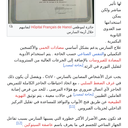
لها تأثير
مباشر ولكن
يمكن
استخدامها
جائزة لموظفي
Hôpital Français de Hanoï
لتفانيهم
ضد العدوى
خلال أزمة السارس
الثانوية
البكتيرية .
علاج السارس يدعم بشكل أساسي
مضادات الحمى
والأكسجين
التكميلي و
التنفس الصناعي
حسب الحاجة . يتم استخدام الأدوية
المضادة للفيروسات
بالإضافة إلى الجرعات العالية من السترويدات
[بحاجة لمصدر]
لتقليل التورم في الرئة.
يجب عزل الأشخاص المصابين بالسارس - CoV ، ويفضل أن يكون ذلك
في
غرف الضغط السلبي
، مع اتخاذ احتياطات الحاجز الكاملة للتمريض
الحاجز لأي اتصال ضروري مع هؤلاء المرضى ، للحد من فرص إصابة
[بحاجة لمصدر]
العاملين الطبيين
في حالات معينة ، يتم توثيق
التهوية
الطبيعية
عن طريق فتح الأبواب والنوافذ للمساعدة في تقليل التركيز
[11]
الداخلي لجزيئات الفيروس. .
قد تكون بعض الأضرار الأكثر خطورة التي يسببها السارس بسبب تفاعل
[12]
الجهاز المناعي للجسم في ما يعرف باسم
عاصفة السيتوكين
.