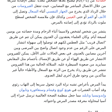
حضانته
من (2-7)أيام ليصبح بعدها الشخص معديًا. تنتقل الإصابة سريعًا
من خلال الاتصال المباشر مع المصابين، حيث تنتقل
الفيروسات
من
خلال الرذاذ الذي يخرج من
الجهاز التنفسي
أثناء
السعال
وتصل إلى
الأنف
أو
الفم
أو حتى
العينين
وكذلك فإن ملامسة الشخص لسطح
ملوث بالرذاذ تؤدي إلى إصابته بالمرض.
ينتشر من شخص لشخص ولاسيما أثناء الزحام ومدة حضانته من يومين
لسبعة أيام. وكان العلماء يعتقدون أن العدوى يمكن أن تتم عن طريق
"اتصال قريب" مثل العطس.لكنهم قد توصلوا إلى سهولة انتشار
المرض على الرغم من عدم وجود اتصال واضح بين المرضى وبين
آخرين مصابين بالعدوى. في بعض الحالات على الأقل، يمكن للفيروس
الانتشار عن طريق الهواء أو عن طريق الإمساك بأجسام مثل المقابض
ممايزيد من صعوبة السيطرة عليه. السلالة الحالية من هذا الفيروس
تنتشر عن طريق رذاذ يخرج من الرئة مع السعال والأطباء حالياً غير
متأكدين من وجود طرق أخرى لنقل العدوى.
يبدأ المرض بأعراض تشبه نزلة البرد تتحول سريعا إلى التهاب رئوي
وقد أصاب العشرات في
هونغ كونغ
وفيتنام
وسنغافورة
وتايوان
وإندونيسيا
وتايلند
مما جعل منظمة الصحة العالمية ترسل خبراء إلى
آسيا لمحاولة معرفة مصدر المرض واحتوائه.