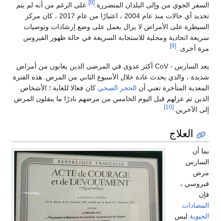
[8]
السفر الجوي من وإلى البلدان المتضررة.
على الرغم من أنه لم يتم
تحديد أي حالات منذ عام 2004 ، اعتبارًا من عام 2017 ، كان مركز
السيطرة على الأمراض لا يزال يعمل على وضع إرشادات وتوصيات
سريعة اتحادية ومحلية للاستجابة السريعة في حالة ظهور الفيروس
[9]
مرة أخرى .
يعد السارس - CoV أكثر عدوى في المرضى الذين يعانون من أمراض
شديدة ، والذي يحدث عادة خلال الأسبوع الثاني من المرض. هذه الفترة
المعدية المتأخرة تعني أن
الحجر الصحي
كان فعالا للغاية ؛ الأشخاص
الذين تم عزلهم قبل اليوم الخامس من مرضهم نادرًا ما ينقلون المرض
[10]
إلى الآخرين.
العلاج
بما أن
السارس
مرض
فيروسي ،
فإن
المضادات
الحيوية
ليس