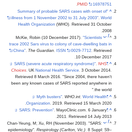
.
PMID
16978751
"Summary of probable SARS cases with onset of
^
illness from 1 November 2002 to 31 July 2003"
.
World
Health Organization
(WHO)
. Retrieved
31 October
.
2008
أ
ب
McKie, Robin (10 December 2017).
"Scientists
^
trace 2002 Sars virus to colony of cave-dwelling bats in
China"
.
The Guardian
.
ISSN
0029-7712
. Retrieved
.
10 December
2017
.
NHS
"SARS (severe acute respiratory syndrome)"
^
Choices
. UK
National Health Service
. 3 October 2014
.
Retrieved
8 March
2016
.
Since 2004, there haven't
been any known cases of SARS reported anywhere in
the world.
.
WHO.int
.
World Health
"Myth busters"
^
.
Organization
. 2019
. Retrieved
15 March
2020
. MayoClinic.com. 6 January
"SARS: Prevention"
^
.
2011
. Retrieved
14 July
2013
أ
ب
Chan-Yeung, M; Xu, RH (November 2003). "SARS:
^
epidemiology".
Respirology (Carlton, Vic.)
. 8 Suppl: S9–