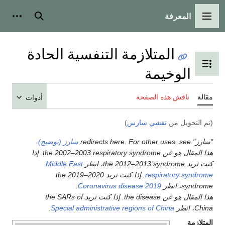
المعرفة
القائمة الرئيسية
بحث
أدوات
المتلازمة التنفسية الحادة
تبديل عرض جدول المحتويات
الوخيمة
مقالة
ناقش هذه الصفحة
أدوات
(تم التحويل من
تفشي سارس
)
"سارز" redirects here. For other uses, see
سارز (توضيح)
.
هذا المقال هو عن the 2002–2003 respiratory syndrome. إذا
كنت تريد the 2012–2013 syndrome، انظر
Middle East
respiratory syndrome
. إذا كنت تريد the 2019–2020
syndrome، انظر
Coronavirus disease 2019
.
هذا المقال هو عن the disease. إذا كنت تريد the SARs of
China، انظر
Special administrative regions of China
.
المتلازمة