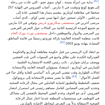
[41]
.
بداية من امرأة مسنة ، كوان سوي تشو ، التي عادت من رحلة
إلى هونغ كونغ وتوفيت في 5 مارس ، أصاب الفيروس في النهاية 257
شخصًا في مقاطعة أونتاريو. ينقسم مسار هذا التفشي عادة إلى
مرحلتين ، الأولى تتمحور حول ابنها تسي تشي كواي ، الذي أصاب
مرضى آخرين في
مستشفى سكاربورو غريس
وتوفي في 13 مارس.
تم تجميع الموجة الرئيسية الثانية من الحالات حول التعرض العرضي
بين المرضى والزوار والموظفين داخل
مستشفى نورث يورك العام
.
قامت منظمة الصحة العالمية بإزالة تورونتو رسميًا من قائمة المناطق
[42]
المصابة بنهاية يونيو 2003.
تم انتقاد الرد الرسمي من قبل حكومة مقاطعة أونتاريو والحكومة
الفيدرالية الكندية على نطاق واسع في السنوات التي تلت التفشي.
ووصف برايان شوارتز ، نائب رئيس اللجنة الاستشارية العلمية
للسارس في أونتاريو ، استعداد مسؤولي الصحة العامة والاستجابة
لحالات الطوارئ وقت تفشي المرض بأنه "أساسي للغاية وأقل حدًا في
[43]
أفضل الأحوال". .
غالبًا ما يشير منتقدو الاستجابة إلى بروتوكول
ضعيف التخطيط والتطبيق لحماية العاملين في مجال الرعاية الصحية
وتحديد المرضى المصابين كعامل مساهم رئيسي في استمرار انتشار
الفيروس. أدى جو الخوف وعدم اليقين المحيط بالتفشي إلى مشاكل
في التوظيف في مستشفيات المنطقة عندما اختار عمال الرعاية
الصحية الاستقالة بدلاً من التعرض لمخاطر الإصابة بالسارس .