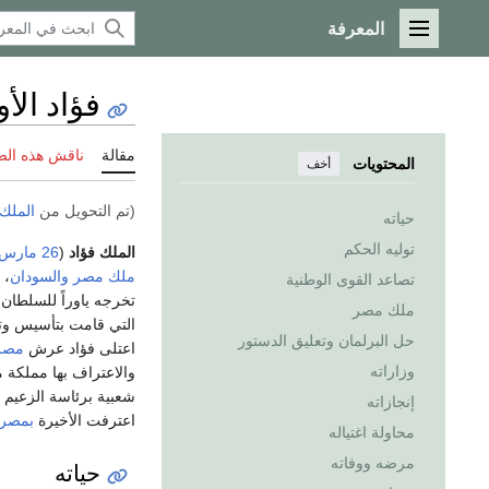
المعرفة
القائمة الرئيسية
فؤاد ال
مقالة
ناقش هذه ال
المحتويات
أخف
(تم التحويل من
الملك 
حياته
توليه الحكم
الملك فؤاد
(
26 مارس
ملك مصر والسودان
، 
تصاعد القوى الوطنية
تخرجه ياوراً للسلطان
ملك مصر
التي قامت بتأسيس وت
حل البرلمان وتعليق الدستور
اعتلى فؤاد عرش
مصر
وزاراته
والاعتراف بها مملكة 
شعبية برئاسة الزعيم
إنجازاته
اعترفت الأخيرة
بمصر
محاولة اغتياله
مرضه ووفاته
حياته