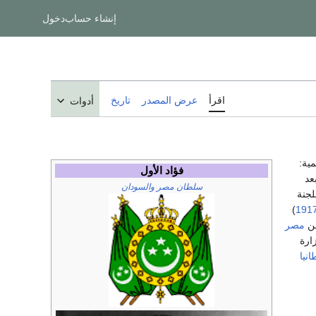
إنشاء حساب
دخول
اقرأ
عرض المصدر
تاريخ
أدوات
فؤاد الأول
عد
سلطان مصر والسودان
لجنة
)
191
عن
مصر
ارة
انيا