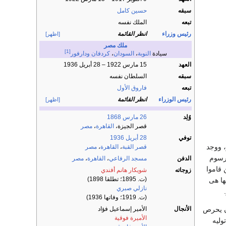
سبقه
حسين كامل
تبعه
الملك نفسه
رئيس وزراء
انظر القائمة
[اظهر]
ملك مصر
[1]
سيادة
النوبة
،
السودان
،
كردفان
ودارفور
العهد
15 مارس 1922 – 28 أبريل 1936
سبقه
السلطان نفسه
تبعه
فاروق الأول
رئيس الوزراء
انظر القائمة
[اظهر]
وُلِد
26 مارس
1868
قصر الجيزة،
القاهرة
،
مصر
توفي
28 أبريل
1936
 ووجد
قصر القبة
،
القاهرة
،
مصر
مرسوم
الدفن
مسجد الرفاعي
،
القاهرة
،
مصر
 قاموا
زوجاته
شويكار هانم أفندي
(ت. 1895؛ تطلقا 1898)
ها هى
نازلي صبري
(ت. 1919؛ وفاتها 1936)
ان يحرص
الأنجال
الأمير إسماعيل فؤاد
الأميرة فوقية
وليه