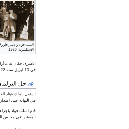
الملك فؤاد والأمير فارو
الإسكندرية، 1930.
في 13 ابريل سنة 1922 بنظام وراثة العرش، واصبح اللقب الرسمي لفاروق هو حضرة صاحب السمو الملكى الأمير فاروق كما لقب أيضا بلقب أمير الصعيد.
حل البرلمان
استغل الملك فؤاد الخ
في النهايه على اصداره
قام الملك فؤاد باجرا
المعينين في مجلس الشي