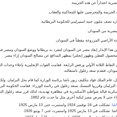
صرية اعتذاراً عن هذه الجريمة.
 الجريمة والمحرضين عليها للمحاكمة والعقاب.
اره نصف مليون جنيه استيرليني للحكومة البريطانية.
مصرية من السودان.
حة الأراضي المزروعة مقطناً في السودان.
ن هذا الإنذار إبعاد مصر عن السودان لتنفرد به بريطانيا ووضع السودان ومصر ف
حصول القطن وظهور إنجلترا بمظهر المدافع عن مصالح السودان إزاء مصر.
نقاط الثلاثة الأولي ورفض الرابعة. فقامت القوات الإنجليزية بإجلاء وحدات ا
ودان، فتقدم سعد زغلول باستقالته.
، قام الملك فؤاد بتكليف زيور باشا برئاسة الوزارة كما قام بحل البرلمان. ولك
 البرلمان وقرروا التمسك بسعد زغلول في رئاسة الوزراء. فقامت الحكومة البري
كرية قبالة شواطئ الأسكندرية في مظاهرة تهديدية، لذلك قرر سعد زغلول الت
 حتي لا يعرض مصر لنكبة أخري مثل ما حدث عام 1882.
اشا
: تشكلت في 24 نوفمبر 1924 واستمرت حتى 13 مارس 1925.
رس 1925 واستمرت حتى 7 يونيو 1926.
و 1926 واستمرت حتى 21 أبريل 1927.