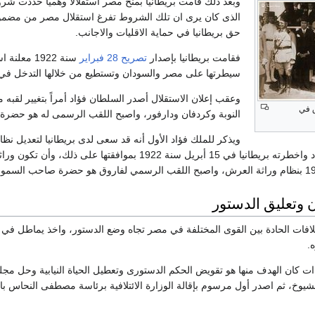
وبعد ذلك قامت بريطانيا بمنح مصر استقلالا وهميا حددت شرو
الذى كان يرى ان تلك الشروط تفرغ استقلال مصر من مضمونه
حق بريطانيا في حماية الاقليات والاجانب.
فقامت بريطانيا بإصدار
تصريح 28 فبراير
سنة 1922 
سيطرتها على مصر والسودان وتستطيع من خلالها التدخل ف
وعقب إعلان الاستقلال أصدر السلطان فؤاد أمراً بتغيير ل
ق في
النوبة وكردفان ودارفور، واصبح اللقب الرسمى له هو حضرة ص
ويذكر للملك فؤاد الأول أنه قد سعى لدى بريطانيا لتعديل نظا
الاسرة، فكان له ماأراد واخطرته بريطانيا في 15 أبريل سن
 وتعليق الدستور
لافات الحادة بين القوى المختلفة في مصر تجاه وضع الدستور، واخذ يماطل في
.
ءات كان الهدف منها هو تقويض الحكم الدستورى وتعطيل الحياة النيابية وحل 
وخ، ثم اصدر أول مرسوم بإقالة الوزارة الائتلافية برئاسة مصطفى النحاس باشا 