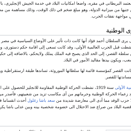
عتمد البريطانى في مقره، واضعا امكانيات البلاد في خدمة الجيش الإنجليزى، با
يين جنيها من ميزانية الدولة، وهو مبلغ ضخم في ذلك الوقت، وذلك مساهمة من م
ي مواجهة نفقات الحرب.
ى الوطنية
تى يرى السلطان أحمد فؤاد أنها كانت ذات تأثير على الأوضاع السياسية في مصر
نشطت قبل الحرب العالمية الأولى، وقد كانت تسعى إلى اقامة حكم دستورى، و
سلطة القصر، إلى الحد الذى يصبح فيه الملك يملك ولايحكم، بالاضافه إلى حك
، ويكون بيدها مقاليد الأمور في البلاد.
 كانت القصر كمؤسسة قائمة لها سلطاتها الموروثة، تساندها طبقة ارستقراطية و
ساندتها للقصر.
ية الأولى
سنة 1919، نشطت الحركة الوطنية المقاومة للانجليز للحصول على
ود زعماء الحركة الوطنية وحرمانهم من أى مكاسب تزيد من شعبيتهم، فأصدر م
ا حزب الوفد مما أدى الى معارضة شديدة من
سعد باشا زغلول
أحدث انقساما ف
قضية البلاد من صراع ضد الاحتلال الى خضومة شخصية بينه وبين عدلى باشا يكن