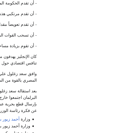
- أن تقدم الحكومة الم
- أن تقدم مرتكبي هذه
- أن تقدم تعويضاً مقد
- أن تسحب القوات ال
- أن تقوم بزيادة مسا
كان الإنجليز يهدفون م
تنافس اقتصادي حول م
وافق سعد زغلول علي ال
المصري بالقوة من الس
بعد استقالة سعد زغلول
البرلمان اجتمعوا خارج
بإرسال قطع بحرية عس
عن فكرة رئاسة الوزراء
وزارة
أحمد زيور ب
وزارة أحمد زيور باشا: تشكلت في 13 ما
وزارة عدلي يكن باشا: تشكلت في 5 يوني