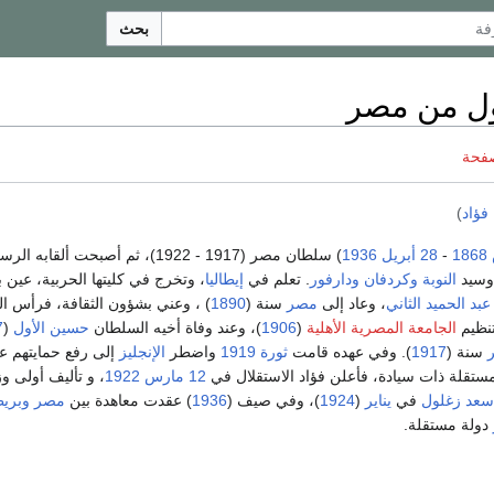
بحث
أول من مصر
صفحة
فؤاد
)
1868
-
28 أبريل
1936
) سلطان مصر (1917 - 1922)، ثم أصبحت ألقابه الرسمية:
وسيد
النوبة
وكردفان
ودارفور
. تعلم في
إيطاليا
، وتخرج في كليتها الحربية، عين ب
عبد الحميد الثاني
، وعاد إلى
مصر
سنة (
1890
) ، وعني بشؤون الثقافة، فرأس ال
نظيم
الجامعة المصرية الأهلية
(
1906
)، وعند وفاة أخيه السلطان
حسين الأول
(
7
سنة (
1917
). وفي عهده قامت
ثورة 1919
واضطر
الإنجليز
إلى رفع حمايتهم 
مستقلة ذات سيادة، فأعلن فؤاد الاستقلال في
12 مارس
1922
، و تأليف أولى وز
سعد زغلول
في
يناير
(
1924
)، وفي صيف (
1936
) عقدت معاهدة بين
مصر
وبريط
دولة مستقلة.