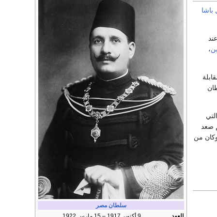
باشا
ند
ن
،
قابلة
ان
ة التي
لجامعة المصرية الأهلية عام 1906، ثم صعد
1917، وكان من
سلطان مصر
العهد
9 أكتوبر 1917 – 15 مارس 1922