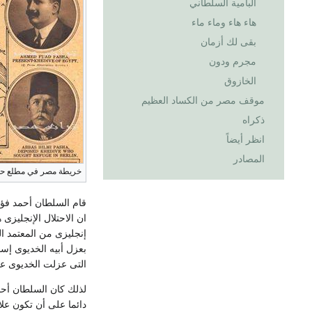
البامية السلطاني
هاء هاء وماء ماء
بقى لك أزمان
مجرم ودون
الخازوق
موقف مصر من الكساد العظيم
ذكراه
انظر أيضاً
المصادر
خريطة مصر في مطلع حكم
قام السلطان أحمد فؤا
ان الاحتلال الإنجليزى
إنجليزى من المعتمد ا
بعزل أبيه الخديوى إس
التى عزلت الخديوى عبا
لذلك كان السلطان أحم
دائما على أن تكون علا