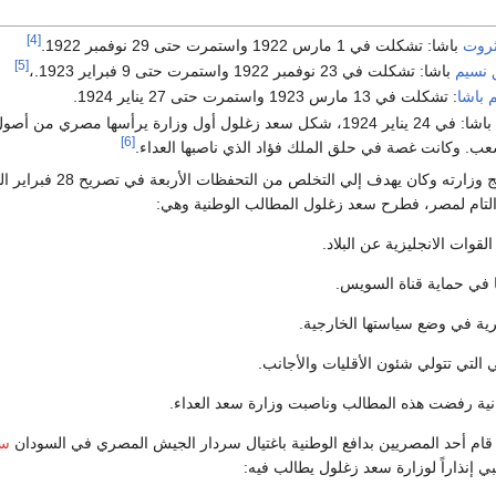
[4]
ثروت
باشا: تشكلت في 1 مارس 1922 واستمرت حتى 29 نوفمبر 1922.
[5]
 نسيم
باشا: تشكلت في 23 نوفمبر 1922 واستمرت حتى 9 فبراير 1923.،
 باشا
: تشكلت في 13 مارس 1923 واستمرت حتى 27 يناير 1924.
باشا: في 24 يناير 1924، شكل سعد زغلول أول وزارة يرأسها مصري من أص
[6]
ب. وكانت غصة في حلق الملك فؤاد الذي ناصبها العداء.
عرض سعد باشا برنامج وزارته وكان يهدف إلي التخلص من التحفظات الأربعة في
التام لمصر، فطرح سعد زغلول المطالب الوطنية وهي:
 القوات الانجليزية عن البلاد.
ا في حماية قناة السويس.
ية في وضع سياستها الخارجية.
التي تتولي شئون الأقليات والأجانب.
نية رفضت هذه المطالب وناصبت وزارة سعد العداء.
 قام أحد المصريين بدافع الوطنية باغتيال سردار الجيش المصري في السودان
سي
بي إنذاراً لوزارة سعد زغلول يطالب فيه: