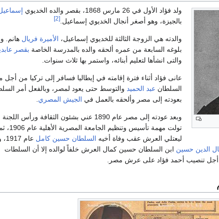
ولد فؤاد الأول في 26 مارس 1868، بقصر والده الخديوي
إسماعيل 
[2]
بالجيزة، وهو أصغر أنجال الخديوي إسماعيل.
والدته هي الزوجة الثالثة للخديوي إسماعيل،
الأميرة فريال
هانم. وع
بلوغه السابعة من عمره ألحقه والده بالمدرسة الخاصة
بقصر عابدي
والتى انشأها لتعليم أبنائه، واستمر بها ثلاث سنوات.
عانى فؤاد أثناء فترة إقامته في إيطاليا فسافر إلى تركيا من أجل م
السلطان
عبد الحميد
والتوسط حتى يعود لمصر، وبالفعل أمر السلط
بعودته إلى مصر وألحقه بالعمل في
الجيش المصري
.
وبعد عودته إلى مصر عام 1890 عني بشئون الثقافة ورأس اللجن
تولت مهمة تأسيس وتنظيم ا
ليعتلي العرش عقب وفاة أخيه
السلطان حسين كامل
عام 
ل الدين حسين
ابن السلطان حسين كمال العرش خلفاً لوالده إلا أن السلطات
 أجل تنصيب أحمد فؤاد على عرش مصر.