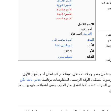
الأمير فاروق
لاضافه
الأميرة فوزية
صر
الأميرة فايزة
الأميرة فايقة
الأميرة فتحية
الاسم الكامل
أحمد فؤاد
العربية
:
أحمد فؤاد
 هى
البيت
أسرة محمد علي
هو
ومة
الأب
إسماعيل باشا
الأم
Ferial
الديانة
مسلم سني
رثت
 استقلال مصر وجلاء الاحتلال، وهنا قام السلطان أحمد فؤاد الأول
رسوما بتشكيل الوفد الرسمى للمفاوضات برئاسة
عدلي باشا يكن
ي الحزب نفسه، كما انشق من الحزب بعض أعضائه، متهمين سعد
.