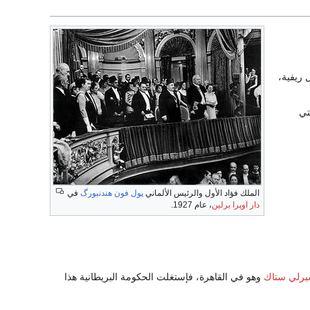
ول ريفية،
 تصريح 28 فبراير التي
الملك فؤاد الأول والرئيس الألماني
پول فون هندنبورگ
في
دار اوپرا برلين
، عام 1927.
رلي ستاك
وهو في القاهرة، فإستغلت الحكومة البريطانية هذا