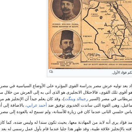
 فؤاد الأول.
د بعد توليه عرش مصر بدراسة القوى المؤثره على الأوضاع السياسية في مصر،
 هو أقوى تلك القوى، فالاحتلال الانجليزى هو الذى أتى به إلى العرش من خلال 
لبريطانى في مصر (السير
رجينالد وينگت
)، وقد كان يعلم جيداً أن الإنجليز هم من
ماعيل، وهى القوة التى ساندت الخديوى توفيق ضد
أحمد عرابي
، بالاضافة إلى أن
س حلمىي الثانى عندما كان في زيارة للأستانة، ولم تسمح له بالعودة إلى مصر.
د فؤاد يرى أنه لابد من المهادنة معها، بحيث تكون سندا له وليس ضده، كما ك
قته بالإنجليز علاقة طيبة، وقد ظهر هذا جليا عندما قام بأول عمل رسمى له بعد ت