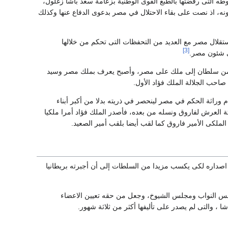
طه التى رفضتها بالطبع القوى الوطنية بزعامة سعد باشا زغلول،
، اذ نصت على بقاء الاحتلال في مصر بدعوى الدفاع عنها وكذلك
معلنة استقلال مصر مع العديد من التحفظات التى تحكم من خلالها
[3]
ي شئون مصر.
قبه من سلطان إلى ملك على مصر، وأصبح يعرف بملك مصر وسيد
احب الجلالة الملك فؤاد الأول.
م وراثة الحكم في مصر لينحصر في ذريته بدلا من أكبر أبناء
ة 1922 بموافقتها على ذلك، وأن تكون وراثة العرش لفاروق ونسله من بعده، فأصدر الملك فؤاد أمرا ملكيا
 اصداره لكى يكسب مزيدا من السلطات إلى أن أجبرته بريطانيا
مجلس النواب ومجلس الشيوخ، وجعل من حقه تعيين الاعضاء
، والتى لم يصدر على تأليفها أكثر من ثلاثة شهور.