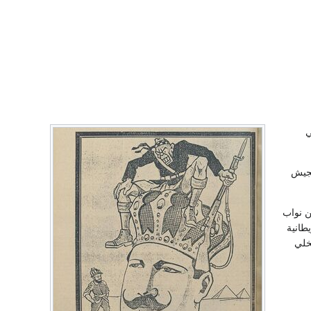
ي
لجيش
ن نواب
طانية
خلي