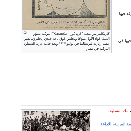
 الوفد فيها
كاريكاتير من مجلة "قره كوز - Karagöz" التركية يصوّر
الملك فؤاد الأول متوّجًا ويجلس فوق تاجه جندي إنجليزي، نُشِر
وفد فيها في
عقب زيارته لبريطانيا في يوليو ١٩٢٧ وبعد حادثة عربة السفارة
التركية في مصر.
بنك التسليف
ة العربية
،
الاذاعة