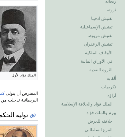
زيجاته
ثروته
تفتيش ادفينا
تفتيش الإسماعيلية
تفتيش مريوط
تفتيش الزعفران
الأوقاف الملكية
في الأوراق المالية
الثروة النقدية
الملك فؤاد الأول
ألقابه
تكريمات
المفترض أن يتولى
كما
آراؤه
البريطانية تدخلت من
الملك فؤاد والخلافة الإسلامية
بيرم والملك فؤاد
توليه الحكم
خلافته للعرش
القرع السلطاني