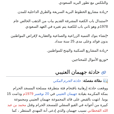
والتلكس مع تطور البريد السعودي.
•زيادة مشاريع الخطوط البرية السريعة والطرق الداخلية للمدن.
•استبدال باب الكعبة المشرفة القديم بباب من الذهب الخالص عام
1978م وهو ثاني باب للكعبة يتم تغيره في العهد السعودي
•إنشاء بنوك التنمية الزراعية والصناعية والعقارية لإقراض المواطنين
بدون فوائد وعلى مدى 25 سنة سداد.
•زيادة المشاريع السكنية والمِنح للمواطنين.
•توزيع الأموال للمحتاجين.
حادثة جهيمان العتيبي
مقالة مفصلة
:
حادثة الحرم المكي
ووقعت حادثة إرهابية باقتحام فئة متطرفة مسلحة المسجد الحرام
بمكة المكرمة بقيادة
جهيمان العتيبي
في
20 نوفمبر
1979م
ودامت 15
يوما. انتهت بالقبض على قائد المجموعة جهيمان العتيبي ومجموعة
كبيرة من أعوانه في القبو السفلي للمسجد الحرام وقتل
محمد بن عبد
الله القحطاني
نسيب جهيمان والذي إدعى أنة المهدي المنتظر ، كما