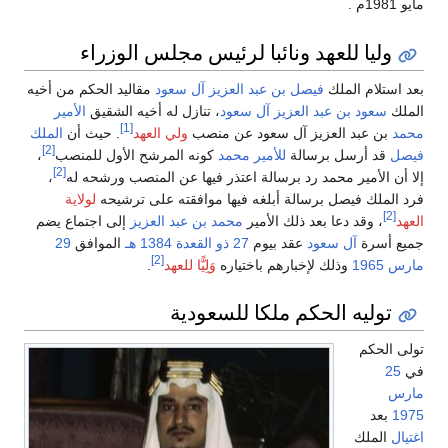
مايو 1981م .
وليا للعهد ونائبا لرئيس مجلس الوزراء
بعد استلام الملك
فيصل بن عبد العزيز آل سعود
مقاليد الحكم من أخيه
الملك
سعود بن عبد العزيز آل سعود
، تنازل له أخيه الشقيق
الأمير
[1]
محمد
بن عبد العزيز آل سعود عن منصب
ولي العهد
. حيث أن
الملك
[2]
فيصل
قد أرسل برسالة
للأمير محمد
كونه المرشح الأول للمنصب
،
[2]
إلا أن الأمير محمد رد برسالة اعتذر فيها عن المنصب ورشحه له
،
فرد الملك فيصل برسالة أبلغه فيها موافقته على ترشيحه
لولاية
[2]
العهد
، وقد دعا بعد ذلك الأمير
محمد بن عبد العزيز
إلى اجتماع يضم
جميع أسرة
آل سعود
عقد بيوم
27 ذو القعدة
1384 هـ
الموافق
29
[2]
مارس
1965
وذلك لإخبارهم باختياره
وَلِيًّا للعهد
.
توليه الحكم ملكا للسعودية
تولى الحكم
في
25
مارس
1975
بعد
اغتيال
الملك