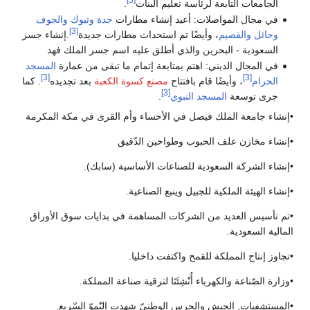
الجامعات التابعة لرئاسة تعليم البنات
.
في مجال المواصلات: أعيد إنشاء مطارات
جدة
وتبوك
والجوف
[3]
وحائل
والقصيم
، وأيضًا تم استحداث مطارات جديدة
.إنشاء جسر
السعودية - البحرين والذي أطلق عليه اسم جسر الملك فهد
في المجال الديني: اهتم بمتابعة إتمام ما تبقى من عمارة
المسجد
[3]
[3]
الحرام
، وأيضًا قام بافتتاح
مصنع كسوة الكعبة
بعد تجديده
. كما
[3]
جرى توسعة
المسجد النبوي
.
•إنشاء جامعة الملك فيصل في الأحساء وأم القرى في مكة المكرمة
•إنشاء مخازن علف الحبوب وطواحين الدّقيق
•إنشاء الشركة السعودية للصناعات الأساسية (سابك).
•إنشاء الهيئة الملكية للجبيل وينبع الصناعية.
•تم تأسيس العديد من الشركات المساهمة في بدايات سوق الأوراق
المالية السعودية.
•تجاوز إنتاج المملكة للقمح واكتفت داخليا.
•وزارة الصّناعة والكهرباء أُنْشِئَتَا لترقية صناعة المملكة.
•المستشفيات, الجيش والحرس الوطنيّ شهدت النّموّ السّريع.