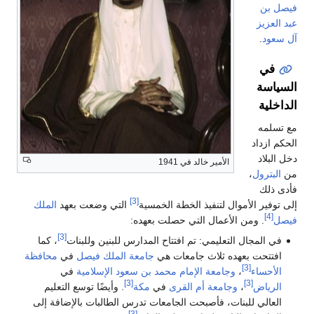
فيصل بن
عبد العزيز
آل سعود
.
في
السياسة
الداخلية
مع تسلمه
الحكم ازداد
دخل البلاد
الأمير خالد في 1941
من
البترول
،
فأدى ذلك
[3]
إلى توفير الأموال لتنفيذ الخطة الخمسية
التي وضعت بعهد
الملك
[4]
فيصل
. ومن الأعمال التي حصلت بعهده:
[3]
في المجال التعليمي: تم افتتاح المدارس للبنين وللبنات
، كما
افتتحت بعهده ثلاث جامعات هي
جامعة الملك فيصل
في
محافظة
[3]
الأحساء
،
وجامعة الإمام محمد بن سعود الإسلامية
في
[3]
[3]
الرياض
،
وجامعة أم القرى
في
مكة
. وأيضًا توسع التعليم
العالي للبنات، فأصبحت الجامعات تدرس الطالبات بالإضافة إلى
[3]