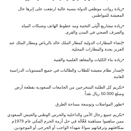
•زيادة رواتب موظفي الدولة بنسبة عالية ارتفعت على إثرها حال
المعيشة للمواطنين.
•زيادة مشاريع اَلْبِنَى التحتية ومد خطوط الهاتف وشبكات المياه
والصرف الصحي في المدن والقرى.
•إنشاء المطارات الدولية كمطار الملك خالد بالرياض ومطار الملك عبد
العزيز بجدة والمطارات المحلية.
•زيادة بناء الكليات والمعاهد العلمية والفنية.
•إصدار نظام معيشة للطلاب والطالبات في جميع المستويات الدراسية
العامة.
•تكريم كل الطلبة المتخرجين من الجامعات السعودية بقطعة أرض
ومبلغ 50.000 ريال نقداً.
•تطور المواصلات وتوسعة مساحة الطرق.
•تكريم جميع رجال الأمن والداخلية والحرس الوطني والجيش السعودي
ممن ساهموا مساهمة فَعَّالَة في حل أزمة الحرم المكي عام 1979م
بمكافئتهم وترقياتهم سواءً شهداء الواجب أو الجرحى أو الموجودين.