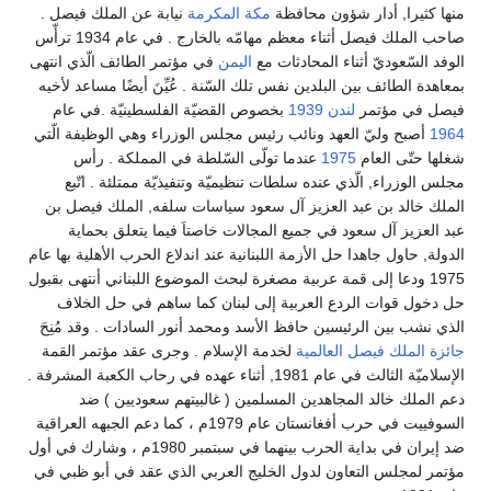
منها كثيرا, أدار شؤون محافظة
مكة المكرمة
نيابة عن الملك فيصل .
صاحب الملك فيصل أثناء معظم مهامّه بالخارج . في عام 1934 ترأّس
الوفد السّعوديّ أثناء المحادثات مع
اليمن
في مؤتمر الطائف الّذي انتهى
بمعاهدة الطائف بين البلدين نفس تلك السّنة . عُيِّنَ أيضًا مساعد لأخيه
فيصل في مؤتمر
لندن
1939
بخصوص القضيّة الفلسطينيّة .في عام
1964
أصبح وليّ العهد ونائب رئيس مجلس الوزراء وهي الوظيفة الّتي
شغلها حتّى العام
1975
عندما تولّى السّلطة في المملكة . رأس
مجلس الوزراء, الّذي عنده سلطات تنظيميّة وتنفيذيّة ممتلئة . اتّبع
الملك خالد بن عبد العزيز آل سعود سياسات سلفه, الملك فيصل بن
عبد العزيز آل سعود في جميع المجالات خاصتاَ فيما يتعلق بحماية
الدولة, حاول جاهدا حل الأزمة اللبنانية عند اندلاع الحرب الأهلية بها عام
1975 ودعا إلى قمة عربية مصغرة لبحث الموضوع اللبناني أنتهى بقبول
حل دخول قوات الردع العربية إلى لبنان كما ساهم في حل الخلاف
الذي نشب بين الرئيسين حافظ الأسد ومحمد أنور السادات . وقد مُنِحَ
جائزة الملك فيصل العالمية
لخدمة الإسلام . وجرى عقد مؤتمر القمة
الإسلاميّة الثالث في عام 1981, أثناء عهده في رحاب الكعبة المشرفة .
دعم الملك خالد المجاهدين المسلمين ( غالبيتهم سعوديين ) ضد
السوفييت في حرب أفغانستان عام 1979م ، كما دعم الجبهه العراقية
ضد إيران في بداية الحرب بينهما في سبتمبر 1980م ، وشارك في أول
مؤتمر لمجلس التعاون لدول الخليج العربي الذي عقد في أبو ظبي في