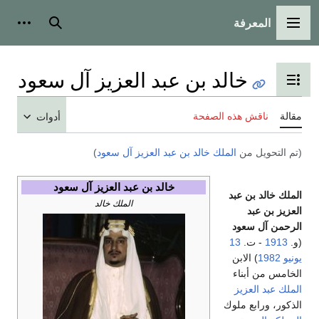
المعرفة
القائمة الرئيسية
بحث
أدوات
خالد بن عبد العزيز آل سعود
تبديل عرض جدول المحتويات
مقالة
ناقش هذه الصفحة
أدوات
(تم التحويل من
الملك خالد بن عبد العزيز آل سعود
)
خالد بن عبد العزيز آل سعود
الملك خالد بن عبد
الملك خالد
العزيز بن عبد
الرحمن آل سعود
(و.
1913
- ت.
13
يونيو
1982
) الابن
الخامس من أبناء
الملك عبد العزيز
الذكور، ورابع ملوك