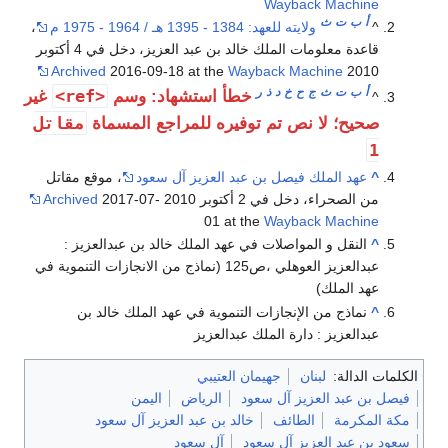
Wayback Machine
أ
ب
ت
ث
^
ولايته للعهد: 1384 - 1395 هـ / 1964 - 1975 م
،
قاعدة معلومات الملك خالد بن عبد العزيز، دخل في 4 أكتوبر
Archived
2016-09-18 at the
Wayback Machine
2010
أ
ب
ت
ث
ج
ح
خ
د
ذ
ر
<ref>
خطأ استشهاد: وسم
غير
^
مقاتل
صحيح؛ لا نص تم توفيره للمراجع المسماة
1
^
عهد الملك فيصل بن عبد العزيز آل سعود
، موقع مقاتل
من الصحراء، دخل في 2 أكتوبر 2010
2017-07-
Archived
01 at the
Wayback Machine
^
النقل و المواصلات في عهد الملك خالد بن عبدالعزيز :
عبدالعزيز العوهلي ،ص125 (نماذج من الانجازات التنموية في
عهد الملك)
^
نماذج من الإنجازات التنموية في عهد الملك خالد بن
عبدالعزيز : دارة الملك عبدالعزيز
الكلمات الدالة:
لبنان
جهيمان العتيبي
فيصل بن عبد العزيز آل سعود
الرياض
اليمن
مكة المكرمة
الطائف
خالد بن عبد العزيز آل سعود
سعود بن عبد العزيز آل سعود
آل سعود