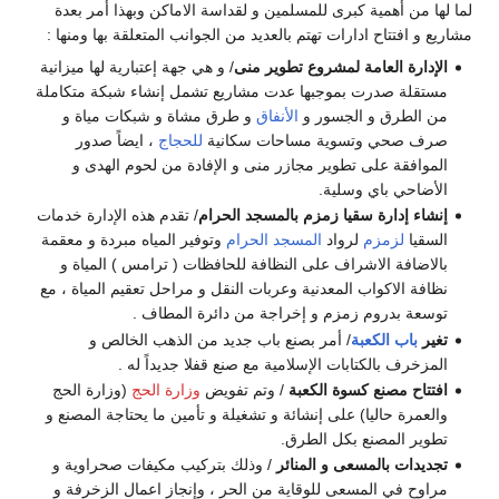
لما لها من أهمية كبرى للمسلمين و لقداسة الاماكن وبهذا أمر بعدة
مشاريع و افتتاح ادارات تهتم بالعديد من الجوانب المتعلقة بها ومنها :
الإدارة العامة لمشروع تطوير منى
/ و هي جهة إعتبارية لها ميزانية
مستقلة صدرت بموجبها عدت مشاريع تشمل إنشاء شبكة متكاملة
من الطرق و الجسور و
الأنفاق
و طرق مشاة و شبكات مياة و
صرف صحي وتسوية مساحات سكانية
للحجاج
، ايضاً صدور
الموافقة على تطوير مجازر منى و الإفادة من لحوم الهدى و
الأضاحي باي وسلية.
إنشاء إدارة سقيا زمزم بالمسجد الحرام
/ تقدم هذه الإدارة خدمات
السقيا
لزمزم
لرواد
المسجد الحرام
وتوفير المياه مبردة و معقمة
بالاضافة الاشراف على النظافة للحافظات ( ترامس ) المياة و
نظافة الاكواب المعدنية وعربات النقل و مراحل تعقيم المياة ، مع
توسعة بدروم زمزم و إخراجة من دائرة المطاف .
تغير
باب الكعبة
/ أمر بصنع باب جديد من الذهب الخالص و
المزخرف بالكتابات الإسلامية مع صنع قفلا جديداً له .
افتتاح مصنع كسوة الكعبة
/ وتم تفويض
وزارة الحج
(وزارة الحج
والعمرة حاليا) على إنشائة و تشغيلة و تأمين ما يحتاجة المصنع و
تطوير المصنع بكل الطرق.
تجديدات بالمسعى و المنائر
/ وذلك بتركيب مكيفات صحراوية و
مراوح في المسعى للوقاية من الحر ، وإنجاز اعمال الزخرفة و