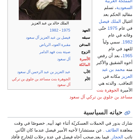
المملكة العربية
السعودية
، تسلم
مقاليد الحكم بعد
اغتيال
الملك فيصل
الملك خالد بن عبد العزيز
في عام
1975
حتّى
العهد
1975
-
1982
وفاته في عام
سبقه
فيصل بن عبد العزيز آل سعود
1982
. سمي ولياً
المدفن
مقبرة العود
،
الرياض
للعهد في عام
الزوج
صيتة بنت فهد الدامر
1965
، بعد أن رفض
الأسرة
آل سعود
أخوه الشقيق والأكبر
المالكة
منه
محمد بن عبد
الأب
عبد العزيز بن عبد الرحمن آل سعود
العزيز
مكانه في
الأم
الجوهرة بنت مساعد بن جلوي بن تركي
التعاقب. والدته هي
آل سعود
الأميرة
الجوهرة بنت
مساعد بن جلوي بن تركي آل سعود
حياته السياسية
شارك بدور في الحملات العسكريّة أثناء عهد أبيه, خصوصًا في وقت
معاهدة
الطائف
. عن مستشارا لأخيه الأمير فيصل عندما كان الثّاني
نائب
الحجاز
. فيما بعد,صحب أخاه فيصل في عدة رحلات للخارج فأفاد