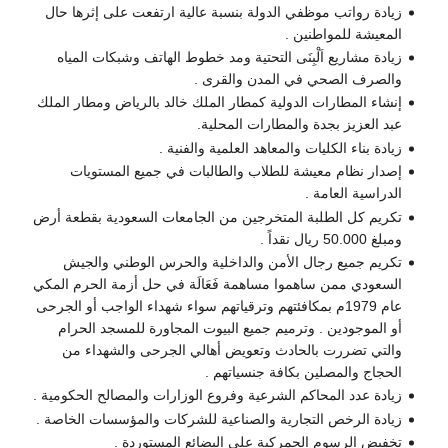
زيادة رواتب موظفي الدولة بنسبة عالية ارتفعت على إثرها حال
المعيشة للمواطنين .
زيادة مشاريع اَلْبِنَى التحتية ومد خطوط الهاتف وشبكات المياه
والصرف الصحي في المدن والقرى .
إنشاء المطارات الدولية كمطار الملك خالد بالرياض ومطار الملك
عبد العزيز بجدة والمطارات المحلية.
زيادة بناء الكليات والمعاهد العلمية والفنية .
إصدار نظام معيشة للطلاب والطالبات في جميع المستويات
الدراسية العامة .
تكريم كل الطلبة المتخرجين من الجامعات السعودية بقطعة أرض
ومبلغ 50.000 ريال نقداً .
تكريم جميع رجال الأمن والداخلية والحرس الوطني والجيش
السعودي ممن ساهموا مساهمة فَعَالَة في حل أزمة الحرم المكي
عام 1979م بمكافئتهم وترقياتهم سواء شهداء الواجب أو الجرحى
أو الموجودين . وترميم جميع البيوت المجاورة للمسجد الحرام
والتي تضررت بالحادث وتعويض أهالي الجرحى والشهداء من
الحجاج والمصلين بكافة جنسياتهم .
زيادة عدد المحاكم الشرعية وفروع الوزارات والمصالح الحكومية .
زيادة الرخص التجارية والصناعية للشركات والمؤسسات الخاصة .
تخفيض الرسوم الجمركية على البضائع المستوردة .