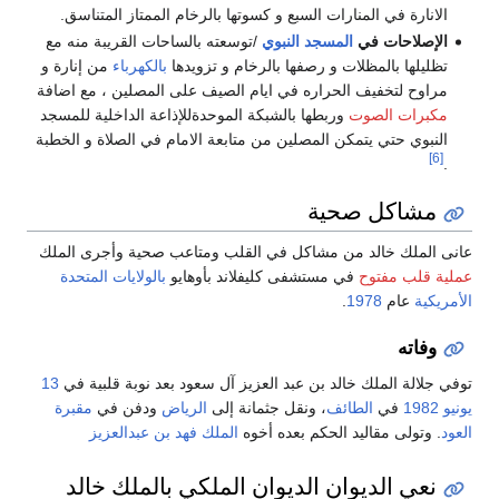
الانارة في المنارات السبع و كسوتها بالرخام الممتاز المتناسق.
الإصلاحات في
المسجد النبوي
/توسعته بالساحات القريبة منه مع
تظليلها بالمظلات و رصفها بالرخام و تزويدها
بالكهرباء
من إنارة و
مراوح لتخفيف الحراره في ايام الصيف على المصلين ، مع اضافة
مكبرات الصوت
وربطها بالشبكة الموحدةللإذاعة الداخلية للمسجد
النبوي حتي يتمكن المصلين من متابعة الامام في الصلاة و الخطبة
[6]
.
مشاكل صحية
عانى الملك خالد من مشاكل في القلب ومتاعب صحية وأجرى الملك
عملية قلب مفتوح
في مستشفى كليفلاند بأوهايو
بالولايات المتحدة
الأمريكية
عام
1978
.
وفاته
توفي جلالة الملك خالد بن عبد العزيز آل سعود بعد نوبة قلبية في
13
يونيو
1982
في
الطائف
، ونقل جثمانة إلى
الرياض
ودفن في
مقبرة
العود
. وتولى مقاليد الحكم بعده أخوه
الملك فهد بن عبدالعزيز
نعي الديوان الديوان الملكي بالملك خالد