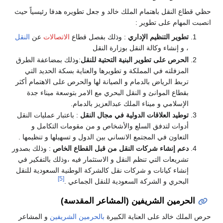
حظي قطاع النقل باهتمام الملك خالد و جعل تطويره هدفا رئيسياً حيث
انصبت المهام على تطوير :
تطوير التنظيم الإداري
: وذلك بفصل قطاع
الاتصالات
عن
النقل
، و إنشاء وكالة النقل بوزارة النقل
الحرص على تطوير البنية التحتية للنقل
:وذلك بمضاعفة الطرق
المزفلته في المملكة و تطويرها والعناية بسكة الحديد التي
تربط الرياض بالدمام و الصيانة لها والحرص على الاهتمام أكثر
بقطاع الموانئ و النقل البحري مع الامر بتوسعة ميناء جدة
الإسلامي و ميناء الملك عبدالعزيز بالدمام.
توطيد العلاقات الدولية في مجال النقل
: باعتبار عمليات النقل
أدوات لتدفق السلع والأشخاص و من مقومات التكامل و
التعاون في المجتمع الانساني بين الدول و تسهيلها و تنظيمها .
دعم إنشاء شركات النقل من قبل القطاع الخاص
: وذلك بصدور
تشريعات التي تنظم النقل و الاستثمار فيه ،وذلك بالتفكير في
إنشاء كيانات و شركات نقل كالشركة الوطنية السعودية للنقل
[5]
البحري و الشركة السعودية للنقل الجماعي .
الحرمين الشريفين (المشاعر المقدسة)
حرص الملك خالد على العناية الكبيرة
بالحرمين الشريفين
و المشاعر