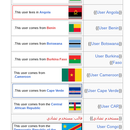
}}
User Angola
{{
.
This user lives in
Angola
}}
User Benin
{{
.
This user comes from
Benin
}}
User Botswana
{{
.
This user comes from
Botswana
User Burkina
{{
.
This user comes from
Burkina Faso
}}
Faso
This user comes from
}}
User Cameroon
{{
.
Cameroon
}}
User Cape Verde
{{
.
This user comes from
Cape Verde
This user comes from the
Central
}}
User CAR
{{
.
African Republic
{{
مستخدم تشادي
}}
قالب:مستخدم تشادي
This user comes from the
User Congo
{{
Democratic Republic of the