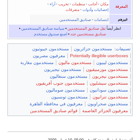
مكان
·
أجانب
·
منظمات
·
تخريب
·
آراء
·
المعرفة
إحصائيات وأدوات
·
متفرقات
غيرهم
ابتسامات
·
صناديق المستخدمين
انظر أيضاً
نقل صناديق المستخدمين
•
سياسة صناديق المستخدمين
•
صناديق مستخدمين جدد
•
اصنع صندوق مستخدم
تصنيفات
:
مستخدمون جزائريون
مستخدمون جيبوتيون
Potentially illegible userboxes
معرفيون مصريون
مستخدمون ليبيون
مستخدمون ماليون
مستخدمون مغاربة
مستخدمون موزمبيقيون
مستخدمون نيجيريون
مستخدمون نيجريون
مستخدمون سنغاليون
مستخدمون سيشليون
مستخدمون جنوب أفريقيون
مستخدمون سودانيون
مستخدمون صوماليون
مستخدمون تنزانيون
مستخدمون تونسيون
مستخدمون صحراويون
معرفيون في محافظة القاهرة
معرفيون الجزائر العاصمة
قوائم صناديق المستخدمين