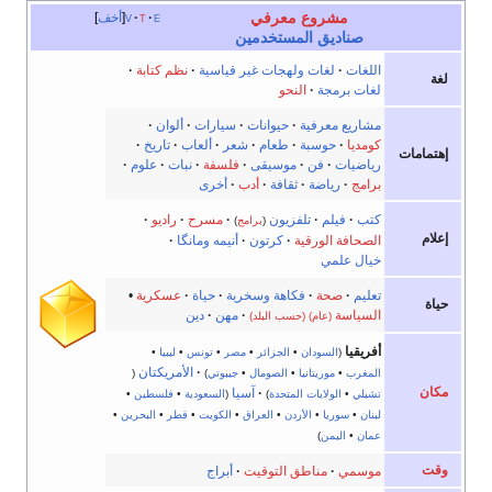
مشروع معرفي
e
t
v
أخف
صناديق المستخدمين
اللغات
·
لغات ولهجات غير قياسية
·
نظم كتابة
·
لغة
لغات برمجة
·
النحو
مشاريع معرفية
·
حيوانات
·
سيارات
·
ألوان
·
كومديا
·
حوسبة
·
طعام
·
شعر
·
ألعاب
·
تاريخ
·
إهتمامات
رياضيات
·
فن
·
موسيقى
·
فلسفة
·
نبات
·
علوم
·
برامج
·
رياضة
·
ثقافة
·
أدب
·
أخرى
كتب
·
فيلم
·
تلفزيون
·
مسرح
·
راديو
·
(
برامج
)
إعلام
الصحافة الورقية
·
كرتون
·
أنيمه ومانگا
·
خيال علمي
تعليم
·
صحة
·
فكاهة وسخرية
·
حياة
·
عسكرية
•
حياة
السياسة
·
مهن
·
دين
(عام)
(حسب البلد)
أفريقيا
(
السودان
•
الجزائر
•
مصر
•
تونس
•
ليبيا
•
·
الأمريكتان
المغرب
•
موريتانيا
•
الصومال
•
جيبوتي
)
(
مكان
·
آسيا
تشيلي
•
الولايات المتحدة
)
(
السعودية
•
فلسطين
•
لبنان
•
سوريا
•
الأردن
•
العراق
•
الكويت
•
قطر
•
البحرين
•
عمان
•
اليمن
)
وقت
موسمي
·
مناطق التوقيت
·
أبراج