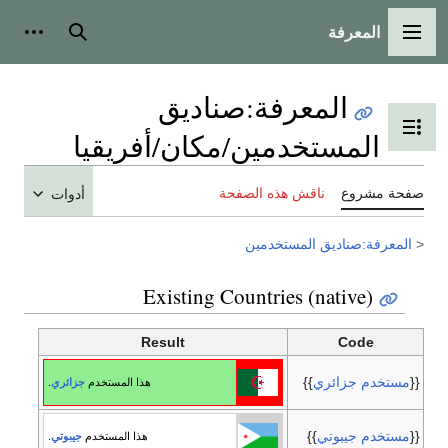
المعرفة
القائمة الرئيسية
بحث
أدوات
المعرفة
:
صناديق
تبديل عرض جدول المحتويات
المستخدمين/مكان/أفريقيا
صفحة مشروع
ناقش هذه الصفحة
أدوات
<
المعرفة:صناديق المستخدمين
Existing Countries (native)
Result
Code
{{
مستخدم جزائري
}}
هذا المستخدم
جزائري
.
{{
مستخدم جيبوتي
}}
هذا المستخدم
جيبوتي
.