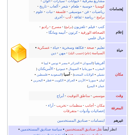
مشاريع معرفية
·
حيوانات
·
سيارات
·
ألوان
·
كومديا
·
حوسبة
·
طعام
·
شعر
·
ألعاب
·
تاريخ
·
إهتمامات
رياضيات
·
فن
·
موسيقى
·
فلسفة
·
نبات
·
علوم
·
برامج
·
رياضة
·
ثقافة
·
أدب
·
أخرى
كتب
·
فيلم
·
تلفزيون
·
مسرح
·
راديو
·
(
برامج
)
إعلام
الصحافة الورقية
·
كرتون
·
أنيمه ومانگا
·
خيال علمي
تعليم
·
صحة
·
فكاهة وسخرية
·
حياة
·
عسكرية
•
حياة
السياسة
·
مهن
·
دين
(عام)
(حسب البلد)
أفريقيا
(
السودان
•
الجزائر
•
مصر
•
تونس
•
ليبيا
•
·
الأمريكتان
المغرب
•
موريتانيا
•
الصومال
•
جيبوتي
)
(
مكان
·
آسيا
تشيلي
•
الولايات المتحدة
)
(
السعودية
•
فلسطين
•
لبنان
•
سوريا
•
الأردن
•
العراق
•
الكويت
•
قطر
•
البحرين
•
عمان
•
اليمن
)
وقت
موسمي
·
مناطق التوقيت
·
أبراج
مكان
·
أجانب
·
منظمات
·
تخريب
·
آراء
·
المعرفة
إحصائيات وأدوات
·
متفرقات
غيرهم
ابتسامات
·
صناديق المستخدمين
انظر أيضاً
نقل صناديق المستخدمين
•
سياسة صناديق المستخدمين
•
صناديق مستخدمين جدد
•
اصنع صندوق مستخدم