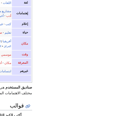
لغة
اللغات
·
ل
مشاريع م
إهتمامات
أدب
·
أخر
إعلام
كتب
·
في
حياة
تعليم
·
ص
أفريقيا
(
ا
مكان
العراق
•
ا
وقت
موسمي
·
المعرفة
مكان
·
أج
غيرهم
ابتسامات
صناديق المستخدم
هي ب
مختلف الاهتمامات الم
قوالب
أكتب الكود التا