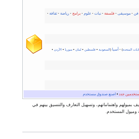
فن
·
موسيقى
·
فلسفة
·
نبات
·
علوم
·
برامج
·
رياضة
·
ثقافة
·
·
آسيا
ايات المتحدة
)
(
السعودية
•
فلسطين
•
لبنان
•
سوريا
•
الأردن
•
تخدمين جدد
•
اصنع صندوق مستخدم
بميولهم واهتماماتهم، وتسهيل التعارف والتنسيق بينهم في
 وميول المستخدم.