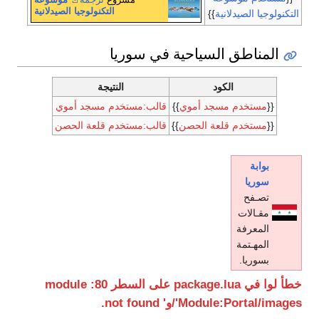
التكنولوجيا الصيدلانية
التكنولوجيا الصيدلانية
}}
المناطق السياحية في سوريا
الكود
النتيجة
{{
مستخدم مسجد أموي
}}
قالب:مستخدم مسجد أموي
{{
مستخدم قلعة الحصن
}}
قالب:مستخدم قلعة الحصن
بوابة
سوريا
تصـفح
مقـالات
المعرفة
المهـتمة
بسوريا.
خطأ لوا في package.lua على السطر 80: module
'Module:Portal/images/و' not found.