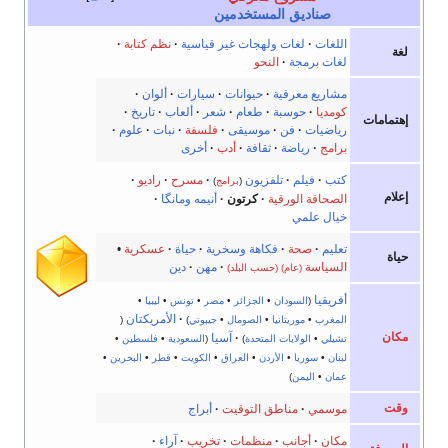
صناديق المستخدمين
اللغات
·
لغات ولهجات غير قياسية
·
نظم كتابة
·
لغة
لغات برمجة
·
النحو
مشاريع معرفية
·
حيوانات
·
سيارات
·
ألوان
·
كومديا
·
حوسبة
·
طعام
·
شعر
·
ألعاب
·
تاريخ
·
إهتمامات
رياضيات
·
فن
·
موسيقى
·
فلسفة
·
نبات
·
علوم
·
برامج
·
رياضة
·
ثقافة
·
أدب
·
أخرى
كتب
·
فيلم
·
تلفزيون
·
مسرح
·
راديو
·
(
برامج
)
إعلام
الصحافة الورقية
·
كرتون
·
أنيمه ومانگا
·
خيال علمي
تعليم
·
صحة
·
فكاهة وسخرية
·
حياة
·
عسكرية
•
حياة
السياسة
·
مهن
·
دين
(عام)
(حسب البلد)
أفريقيا
(
السودان
•
الجزائر
•
مصر
•
تونس
•
ليبيا
•
·
الأمريكتان
المغرب
•
موريتانيا
•
الصومال
•
جيبوتي
)
(
مكان
·
آسيا
تشيلي
•
الولايات المتحدة
)
(
السعودية
•
فلسطين
•
لبنان
•
سوريا
•
الأردن
•
العراق
•
الكويت
•
قطر
•
البحرين
•
عمان
•
اليمن
)
وقت
موسمي
·
مناطق التوقيت
·
أبراج
مكان
·
أجانب
·
منظمات
·
تخريب
·
آراء
·