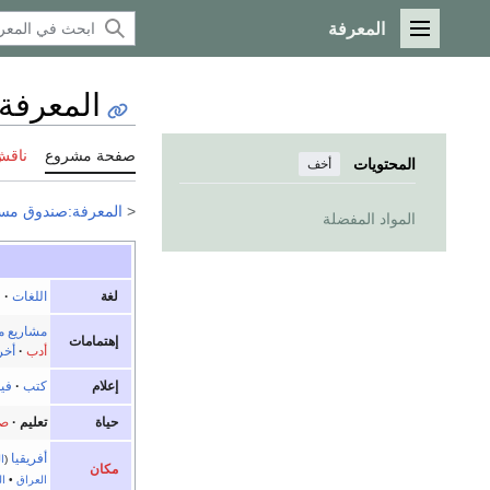
المعرفة
القائمة الرئيسية
المعرفة
صفحة مشروع
ناقش
المحتويات
أخف
<
المعرفة:صندوق مس
المواد المفضلة
لغة
اللغات
·
ل
مشاريع م
إهتمامات
أدب
·
أخر
إعلام
كتب
·
في
حياة
تعليم
·
ص
أفريقيا
(
ا
مكان
العراق
•
ا