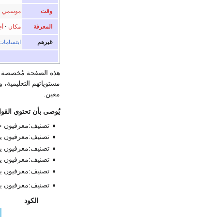
وقت
موسمي
·
المعرفة
مكان
·
أج
غيرهم
ابتسامات
هذه الصفحة مُخصصة لع
مستوياتهم التعليمية، 
معين.
يُوصى بأن تحتوي القوا
تصنيف:معرفيون ج
تصنيف:معرفيون يح
تصنيف:معرفيون يد
تصنيف:معرفيون يد
تصنيف:معرفيون يد
تصنيف:معرفيون يع
الكود