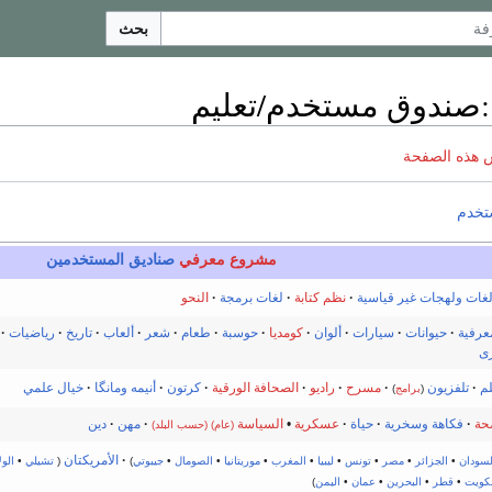
بحث
:
صندوق مستخدم/تعليم
 هذه الصفحة
تخدم
مشروع معرفي
صناديق المستخدمين
غات ولهجات غير قياسية
·
نظم كتابة
·
لغات برمجة
·
النحو
عرفية
·
حيوانات
·
سيارات
·
ألوان
·
كومديا
·
حوسبة
·
طعام
·
شعر
·
ألعاب
·
تاريخ
·
رياضيات
·
ى
لم
·
تلفزيون
·
مسرح
·
راديو
·
الصحافة الورقية
·
كرتون
·
أنيمه ومانگا
·
خيال علمي
(
برامج
)
حة
·
فكاهة وسخرية
·
حياة
·
عسكرية
•
السياسة
·
مهن
·
دين
(عام)
(حسب البلد)
·
الأمريكتان
لسودان
•
الجزائر
•
مصر
•
تونس
•
ليبيا
•
المغرب
•
موريتانيا
•
الصومال
•
جيبوتي
)
(
تشيلي
•
الول
لكويت
•
قطر
•
البحرين
•
عمان
•
اليمن
)