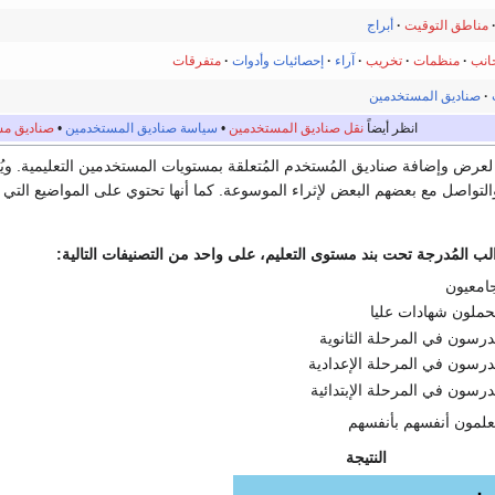
مناطق التوقيت
·
أبراج
انب
·
منظمات
·
تخريب
·
آراء
·
إحصائيات وأدوات
·
متفرقات
·
صناديق المستخدمين
انظر أيضاً
نقل صناديق المستخدمين
•
سياسة صناديق المستخدمين
•
صناديق مس
رض وإضافة صناديق المُستخدم المُتعلقة بمستويات المستخدمين التعليمية. وي
والتواصل مع بعضهم البعض لإثراء الموسوعة. كما أنها تحتوي على المواضيع التي
لب المُدرجة تحت بند مستوى التعليم، على واحد من التصنيفات التالية:
امعيون
ملون شهادات عليا
رسون في المرحلة الثانوية
رسون في المرحلة الإعدادية
رسون في المرحلة الإبتدائية
لمون أنفسهم بأنفسهم
النتيجة