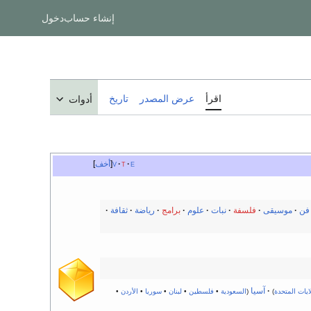
إنشاء حساب
دخول
اقرأ
عرض المصدر
تاريخ
أدوات
e
t
v
أخف
فن
·
موسيقى
·
فلسفة
·
نبات
·
علوم
·
برامج
·
رياضة
·
ثقافة
·
·
آسيا
ايات المتحدة
)
(
السعودية
•
فلسطين
•
لبنان
•
سوريا
•
الأردن
•