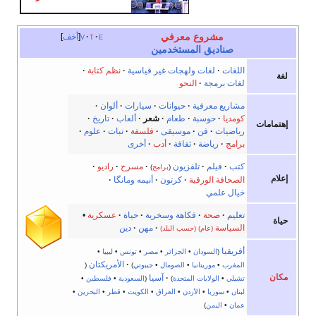
مشروع معرفي
e
t
v
أخف
صناديق المستخدمين
اللغات
·
لغات ولهجات غير قياسية
·
نظم كتابة
·
لغة
لغات برمجة
·
النحو
مشاريع معرفية
·
حيوانات
·
سيارات
·
ألوان
·
كومديا
·
حوسبة
·
طعام
·
شعر
·
ألعاب
·
تاريخ
·
إهتمامات
رياضيات
·
فن
·
موسيقى
·
فلسفة
·
نبات
·
علوم
·
برامج
·
رياضة
·
ثقافة
·
أدب
·
أخرى
كتب
·
فيلم
·
تلفزيون
·
مسرح
·
راديو
·
(
برامج
)
إعلام
الصحافة الورقية
·
كرتون
·
أنيمه ومانگا
·
خيال علمي
تعليم
·
صحة
·
فكاهة وسخرية
·
حياة
·
عسكرية
•
حياة
السياسة
·
مهن
·
دين
(عام)
(حسب البلد)
أفريقيا
(
السودان
•
الجزائر
•
مصر
•
تونس
•
ليبيا
•
·
الأمريكتان
المغرب
•
موريتانيا
•
الصومال
•
جيبوتي
)
(
مكان
·
آسيا
تشيلي
•
الولايات المتحدة
)
(
السعودية
•
فلسطين
•
لبنان
•
سوريا
•
الأردن
•
العراق
•
الكويت
•
قطر
•
البحرين
•
عمان
•
اليمن
)