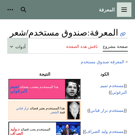
المعرفة
القائمة الرئيسية
بحث
أدوات
المعرفة
:
صندوق مستخدم/شعر
صفحة مشروع
ناقش هذه الصفحة
أدوات
<
المعرفة:صندوق مستخدم
الكود
النتيجة
{{
مستخدم تميم
تميم
هذا المستخدم معجب بقصائد
البرغوثي
البرغوثي
}}
هذا المستخدم يعتبر قصائد
نزار قباني
{{
مستخدم نزار قباني
}}
قمة
الشعر
.
د.وليد
المستخدم يحب قصائد
{{
مستخدم وليد الصراف
}}
الصراف