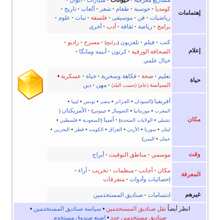
كومديا
·
حوسبة
·
طعام
·
شعر
·
ألعاب
·
تاريخ
·
إهتمامات
رياضيات
·
فن
·
موسيقى
·
فلسفة
·
نبات
·
علوم
·
برامج
·
رياضة
·
ثقافة
·
أدب
·
أخرى
كتب
·
فيلم
·
تلفزيون
·
مسرح
·
راديو
·
(
برامج
)
إعلام
الصحافة الورقية
·
كرتون
·
أنيمه ومانگا
·
خيال علمي
تعليم
·
صحة
·
فكاهة وسخرية
·
حياة
·
عسكرية
•
حياة
السياسة
·
مهن
·
دين
(عام)
(حسب البلد)
أفريقيا
(
السودان
•
الجزائر
•
مصر
•
تونس
•
ليبيا
•
·
الأمريكتان
المغرب
•
موريتانيا
•
الصومال
•
جيبوتي
)
(
مكان
·
آسيا
تشيلي
•
الولايات المتحدة
)
(
السعودية
•
فلسطين
•
لبنان
•
سوريا
•
الأردن
•
العراق
•
الكويت
•
قطر
•
البحرين
•
عمان
•
اليمن
)
وقت
موسمي
·
مناطق التوقيت
·
أبراج
مكان
·
أجانب
·
منظمات
·
تخريب
·
آراء
·
المعرفة
إحصائيات وأدوات
·
متفرقات
غيرهم
ابتسامات
·
صناديق المستخدمين
انظر أيضاً
نقل صناديق المستخدمين
•
سياسة صناديق المستخدمين
•
صناديق مستخدمين جدد
•
اصنع صندوق مستخدم