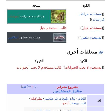
الكود
النتيجة
{{
مستخدم مراقب
هذا المستخدم مراقب
للفراشات
فراشات
}}
{{
مستخدم خيل
}}
قالب:مستخدم خيل
{{
مستخدم دلفين
}}
مستخدم يعشق
الدلافين
متعلقات أخري
الكود
النتيجة
{{
مستخدم لا يحب الحيوانات
}}
قالب:مستخدم لا يحب الحيوانات
مشروع معرفي
e
t
v
أخف
صناديق المستخدمين
اللغات
·
لغات ولهجات غير قياسية
·
نظم كتابة
·
لغة
لغات برمجة
·
النحو
مشاريع معرفية
·
حيوانات
·
سيارات
·
ألوان
·