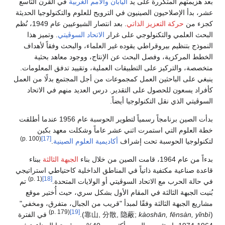
بعد هزيمتهم المتكررة على يد
اليابان
والأمم الغربية
في القرن التاسع
عشر، بدأ الإصلاحيون الصينيون في الترويج للعلوم والتكنولوجيا الحديثة
كجزء من
حركة التعزيز الذاتي
. بعد انتصار الشيوعيين عام 1949، نُظم
البحث العلمي والتكنولوجي على غرار
الاتحاد السوڤيتي
. وتميز هذا
النموذج بتنظيم بيروقراطي يقوده غير العلماء، والبحث وفقاً لأهداف
الخطط المركزية، وفصل البحث عن الإنتاج، ووجود معاهد بحثية
متخصصة، والتركيز على التطبيقات العملية، وتقييد تدفق المعلومات.
ينبغي على الباحثين العمل كمجموعات من أجل المجتمع بدلًا من العمل
كأفراد يسعون للحصول على التقدير. درس العديد منهم في الاتحاد
السوڤيتي الذي نقل التكنولوجيا أيضاً.
بدأت الصين برنامجاً رسمياً لتطوير الحوسبة عام 1956 عندما أطلقت
خطة العلوم التي استمرت اثني عشر عاماً وشكلت معهد بكين
(p. 100)
[17]
لتكنولوجيا الحوسبة تحت إشراف
أكاديمية العلوم الصينية
.
بدءاً من عام 1964، قامت الصين من خلال بناء
الجبهة الثالثة
ببناء
قاعدة صناعية مكتفية ذاتياً في المناطق الداخلية كاحتياطي استراتيجي
(p. 1)
[18]
في حالة الحرب مع الاتحاد السوڤيتي أو الولايات المتحدة.
تم
بُنيت الجبهة الثالثة في المقام الأول بشكل سري، حيث أُختير موقع
مشاريع الجبهة الثالثة وفقًا لمبدأ "قريب من الجبال، متفرق، ومخفي"
(p. 179)
[19]
(
kàoshān, fēnsàn, yǐnbì
;
靠山, 分散, 隐蔽
).
في الفترة