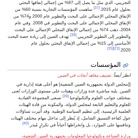
التجريبي، الذي مثل ما يصل إلى 97% من إجمالي إنفاقها البحثي
[37]
بحلول عام 2015.
ساهمت المؤسسات التجارية بنسبة 60% من
الإنفاق المحلي الإجمالي على البحث والتطوير عام 2000 و74% من
الإنفاق المحلي الإجمالي على البحث والتطوير في 2008. وفي عام
2004، ذهب 74% من إجمالي الإنفاق المحلي الإجمالي على البحث
[38]
والتطوير إلى التطوير التجريبي.
تهدف الصين إلى زيادة حصة البحث
الأساسي إلى 15% من إجمالي الإنفاق البحثي بحلول عام
[35]
[23]
2020.
المؤسسات
انظر أيضاً:
تصنيف:معاهد أبحاث في الصين
[[مجلس الدولة بجمهورية الصين الشعبية] هو أعلى هيئة إدارية في
الصين. يليه مباشرة عدة وزارات وهيئات على مستوى الوزارات تُعنى
[39]
بمختلف جوانب العلوم والتكنولوجيا.
تسعى المجموعة القيادية
للعلوم والتعليم التابعة لمجلس الدولة، والمكونة من قادة الهيئات
العلمية الرئيسية، إلى تنظيم السياسة الوطنية. وقد أُثيرت تساؤلات
حول كفاءة التنسيق الشامل، إذ يُنظر إلى تداخل مهام مختلف الهيئات
[40]
وتنافسها على الموارد، بل وانخراطها أحياناً في تكرارٍ مُبذر.
وزارة الصناعة وتكنولوجيا المعلومات بجمهورية الصين الشعبية
،