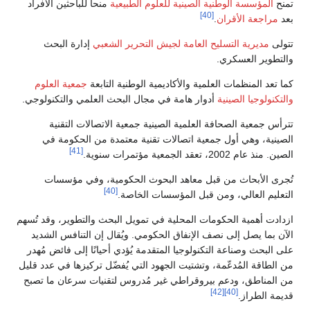
تمنح
المؤسسة الوطنية الصينية للعلوم الطبيعية
منحاً للباحثين الأفراد
[40]
بعد
مراجعة الأقران
.
تتولى
مديرية التسليح العامة لجيش التحرير الشعبي
إدارة البحث
والتطوير العسكري.
كما تعد المنظمات العلمية والأكاديمية الوطنية التابعة
جمعية العلوم
والتكنولوجيا الصينية
أدوار هامة في مجال البحث العلمي والتكنولوجي.
تترأس جمعية الصحافة العلمية الصينية جمعية الاتصالات التقنية
الصينية، وهي أول جمعية اتصالات تقنية معتمدة من الحكومة في
[41]
الصين. منذ عام 2002، تعقد الجمعية مؤتمرات سنوية.
تُجرى الأبحاث من قبل معاهد البحوث الحكومية، وفي مؤسسات
[40]
التعليم العالي، ومن قبل المؤسسات الخاصة.
ازدادت أهمية الحكومات المحلية في تمويل البحث والتطوير، وقد تُسهم
الآن بما يصل إلى نصف الإنفاق الحكومي. ويُقال إن التنافس الشديد
على البحث وصناعة التكنولوجيا المتقدمة يُؤدي أحيانًا إلى فائض مُهدر
من الطاقة المُدعّمة، وتشتيت الجهود التي يُفضّل تركيزها في عدد قليل
من المناطق، ودعم بيروقراطي غير مُدروس لتقنيات سرعان ما تصبح
[42]
[40]
قديمة الطراز.