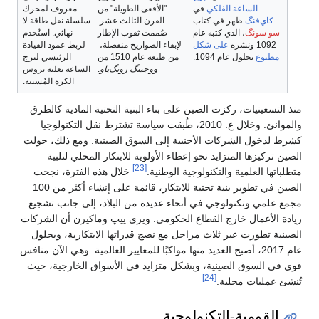
الساعة الفلكي
في
"الأفعى الطويلة" من
معروف لمحرك
كاي‌فنگ
ظهر في كتاب
القرن الثالث عشر.
سلسلة نقل طاقة لا
سو سونگ
، الذي كتبه عام
صُممت ثقوب الإطار
نهائي. استُخدم
1092 ونشره
على شكل
لإبقاء الصواريخ منفصلة، ​​
لربط عمود القيادة
مطبوع
بحلول عام 1094.
من طبعة عام 1510 من
الرئيسي لبرج
ووجينگ زونگ‌ياو
.
الساعة بعلبة تروس
الكرة المُسننة.
منذ التسعينيات، ركزت الصين على بناء البنية التحتية المادية كالطرق
والموانئ. وخلال ع. 2010، طُبقت سياسة تشترط نقل التكنولوجيا
كشرط لدخول الشركات الأجنبية إلى السوق الصينية. ومع ذلك، حولت
الصين تركيزها المتزايد نحو إعطاء الأولوية للابتكار المحلي لتلبية
[23]
متطلباتها العلمية والتكنولوجية الوطنية.
خلال هذه الفترة، نجحت
الصين في تطوير بنية تحتية للابتكار، قائمة على إنشاء أكثر من 100
مجمع علمي وتكنولوجي في أنحاء عديدة من البلاد، إلى جانب تشجيع
ريادة الأعمال خارج القطاع الحكومي. ويرى ييپ وماكيرن أن الشركات
الصينية تطورت عبر ثلاث مراحل مع نضج قدراتها الابتكارية، وبحلول
عام 2017، أصبح العديد منها مواكبًا للمعايير العالمية. وهي الآن منافس
قوي في السوق الصينية، وبشكل متزايد في الأسواق الخارجية، حيث
[24]
تُنشئ عمليات محلية.
القومية-التكنولوجية