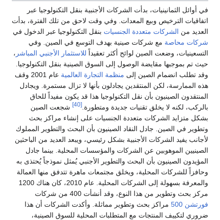
في أوائل الثمانينيات، بدأت الشركات الأجنبية بنقل التكنولوجيا عبر
اتفاقيات الترخيص وبيع المعدات. وفي وقت لاحق من تلك الفترة، بدأت
العديد من
الشركات متعددة الجنسيات
بنقل التكنولوجيا عبر الدخول في
شركات محاصة
مع شركات صينية بهدف التوسع في الصين. وفي
التسعينيات، وضعت الصين لوائح أكثر تعقيداً
للاستثمار الأجنبي المباشر
،
حيث تم بموجبها مقايضة الوصول إلى السوق الصينية بنقل التكنولوجيا.
وقد تطلب انضمام الصين إلى
منظمة التجارة العالمية
عام 2001 وقف
هذه الممارسة، لكن المنتقدين يجادلون بأنها لا تزال مستمرة. ويجادل
المنتقدون الصينيون بأن نقل التكنولوجيا هذا قد يكون مفيداً للحاق
[40]
بالركب، لكنه لا يخلق تقنيات جديدة ومتطورة.
شجعت الصين
بشكل متزايد الشركات متعددة الجنسيات على إنشاء مراكز بحث
وتطوير في الصين. جادل النقاد الصينيون بأن البحث والتطوير المملوك
لأجانب يفيد الشركات الأجنبية بشكل رئيسي، ويبعد العديد من الباحثين
الصينيين الموهوبين عن الشركات والمؤسسات المحلية. بينما جادل
المؤيدون الصينيون بأن البحث والتطوير الأجنبي يُمثل نموذجاً يُحتذى به
وحافزاً للشركات المحلية، ويخلق مجتمعات ماهرة تتدفق منها العمالة
والمعرفة بسهولة إلى الشركات المحلية. عام 2010، كان هناك 1200
مركز بحث وتطوير من هذا النوع، وقد أنشأت 400 من شركات
فورتشن 500
مراكز بحث وتطوير مماثلة. وأكدت الشركات أن هذا
ضروري لتكييف المنتجات مع المتطلبات المحلية للسوق الصينية،