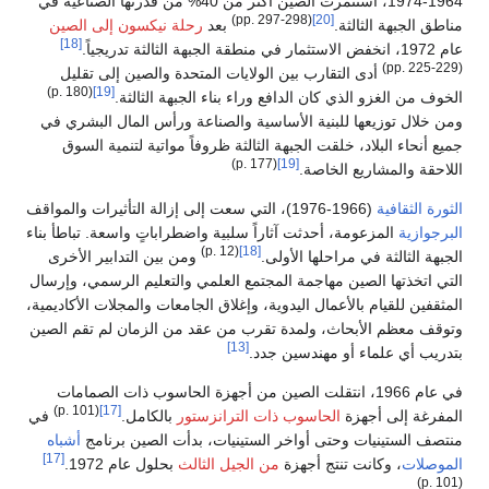
1964-1974، استثمرت الصين أكثر من 40% من قدرتها الصناعية في
(pp. 297-298)
[20]
مناطق الجبهة الثالثة.
بعد
رحلة نيكسون إلى الصين
[18]
عام 1972، انخفض الاستثمار في منطقة الجبهة الثالثة تدريجياً.
(pp. 225-229)
أدى التقارب بين الولايات المتحدة والصين إلى تقليل
(p. 180)
[19]
الخوف من الغزو الذي كان الدافع وراء بناء الجبهة الثالثة.
ومن خلال توزيعها للبنية الأساسية والصناعة ورأس المال البشري في
جميع أنحاء البلاد، خلقت الجبهة الثالثة ظروفاً مواتية لتنمية السوق
(p. 177)
[19]
اللاحقة والمشاريع الخاصة.
الثورة الثقافية
(1966-1976)، التي سعت إلى إزالة التأثيرات والمواقف
البرجوازية
المزعومة، أحدثت آثاراً سلبية واضطراباتٍ واسعة. تباطأ بناء
(p. 12)
[18]
الجبهة الثالثة في مراحلها الأولى.
ومن بين التدابير الأخرى
التي اتخذتها الصين مهاجمة المجتمع العلمي والتعليم الرسمي، وإرسال
المثقفين للقيام بالأعمال اليدوية، وإغلاق الجامعات والمجلات الأكاديمية،
وتوقف معظم الأبحاث، ولمدة تقرب من عقد من الزمان لم تقم الصين
[13]
بتدريب أي علماء أو مهندسين جدد.
في عام 1966، انتقلت الصين من أجهزة الحاسوب ذات الصمامات
(p. 101)
[17]
المفرغة إلى أجهزة
الحاسوب ذات الترانزستور
بالكامل.
في
منتصف الستينيات وحتى أواخر الستينيات، بدأت الصين برنامج
أشباه
[17]
الموصلات
، وكانت تنتج أجهزة
من الجيل الثالث
بحلول عام 1972.
(p. 101)