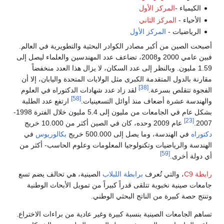
الكيمياء -
المركز الأول
الأحياء -
المركز الثاني
الرياضيات -
المركز الأول
أصبحت الصين من أكبر مصادر الكوادر البحثية والتطويرية في العالم.
فبين عامي 2000 و2008، تضاعف عدد المهندسين والعلماء ليصل إلى
1.59 مليون. وبالنظر إلى عدد السكان، لا يزال هذا العدد منخفضاً
مقارنة بالدول المتقدمة الكبرى مثل الولايات المتحدة واليابان، إلا أن
[38]
الفجوة تتقلص بسرعة.
لقد زاد عدد شهادات الدكتوراه في العلوم
[58]
والهندسة عشرة أضعاف منذ أوائل التسعينيات.
ارتفع عدد الطلبة
بشكل عام في الجامعات من مليون إلى 5.4 مليون خلال الفترة 1998-
[23]
2007.
عام 2009 وحده، كان في الصين أكثر من 10.000 خريج
دكتوراه
في الهندسة، وما يصل إلى 500.000 خريج
بكالوريوس
في
الهندسة والرياضيات وتكنولوجيا المعلومات وعلوم الحاسب- أكثر من
[59]
أي دولة أخرى.
رابطة C9
، والتي تُعرف
برابطة اللبلاب
الصينية، هي تحالف يضم تسع
جامعات صينية نخبوية تتلقى قدراً كبيراً من تمويل الأبحاث الوطنية
وتنتج حصة كبيرة من الناتج البحثي الوطني.
تساهم الجامعات الصينية بنسبة كبيرة وغير عادية من براءات الاختراع.