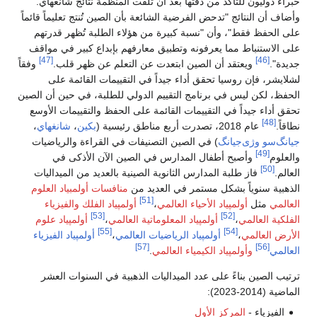
خبراء دوليون للتأكد من دقتها بعد أن تلقت المنظمة نتائج شانغهاي.
وأضاف أن النتائج "تدحض الفرضية الشائعة بأن الصين تُنتج تعليماً قائماً
على الحفظ فقط"، وأن "نسبة كبيرة من هؤلاء الطلبة تُظهر قدرتهم
على الاستنباط مما يعرفونه وتطبيق معارفهم بإبداع كبير في مواقف
[47]
[46]
جديدة".
ويعتقد أن الصين ابتعدت عن التعلم عن ظهر قلب.
وفقاً
لشلايشر، فإن روسيا تحقق أداء جيداً في التقييمات القائمة على
الحفظ، لكن ليس في برنامج التقييم الدولي للطلبة، في حين أن الصين
تحقق أداء جيداً في التقييمات القائمة على الحفظ والتقييمات الأوسع
[48]
نطاقاً.
عام 2018، تصدرت أربع مناطق رئيسية (
بكين
،
شانغهاي
،
جيانگ‌سو
وژى‌جيانگ
) في الصين التصنيفات في القراءة والرياضيات
[49]
والعلوم
وأصبح أطفال المدارس في الصين الآن الأذكى في
[50]
العالم.
فاز طلبة المدارس الثانوية الصينية بالعديد من الميداليات
الذهبية سنوياً بشكل مستمر في العديد من
منافسات أولمبياد العلوم
[51]
العالمي
مثل
أولمپياد الأحياء العالمي
،
أولمپياد الفلك والفيزياء
[53]
[52]
الفلكية العالمي
،
أولمپياد المعلوماتية العالمي
،
أولمپياد علوم
[55]
[54]
الأرض العالمي
،
أولمپياد الرياضيات العالمي
،
أولمپياد الفيزياء
[57]
[56]
العالمي
وأولمپياد الكيمياء العالمي
.
ترتيب الصين بناءً على عدد الميداليات الذهبية في السنوات العشر
الماضية (2014-2023):
الفيزياء -
المركز الأول