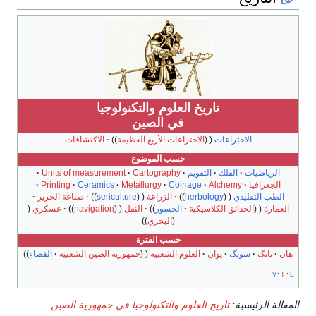
تاريخ العلوم والتكنولوجيا
في الصين
الاختراعات
الاختراعات الأربع العظيمة
الاكتشافات
حسب الموضوع
الرياضيات
الفلك
التقويم
Cartography
Units of measurement
الجغرافيا
Alchemy
Coinage
Metallurgy
Ceramics
Printing
الطب التقليدي
herbology
الزراعة
sericulture
صناعة الحرير
العمارة
الحدائق الكلاسيكية
الجسور
النقل
navigation
عسكري
البحري
حسب الفترة
هان
تانگ
سونگ
يوان
العلوم الشعبية
جمهورية الصين الشعبية
الفضاء
v
t
e
المقالة الرئيسية:
تاريخ العلوم والتكنولوجيا في جمهورية الصين