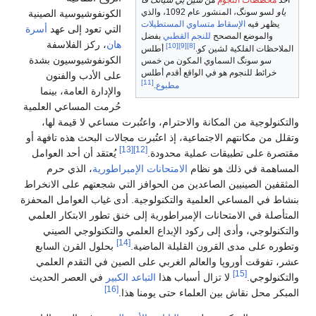
أحد
مخططات النجوم
من
شين يي شيانگ فا
ياو
لسو سونگ، المنشور عام 1092، والذي
الكونفوشيوسية الصينية
يظهر فيه
الإسقاط متساوي المستطيلات
التي تعود إلى عهد
أسرة
والموضع المصحح
للنجم القطبي
بفضل
هان
، ركز الفلاسفة
[10]
[9]
[8]
الملاحظات الفلكية لشين كو.
أطلس
الكونفوشيوسيون بشدة
سو سونگ السماوي المكون من خمس
خرائط للنجوم هو في الواقع أقدم أطلس
على الأدب والفنون
[11]
مطبوع
.
والإدارة العامة، بينما
حُرمت المساعي العلمية
والتكنولوجية من المكانة والاحترام، واعتُبرت مساعي لا قيمة لها،
وتقلل من مكانتهم الاجتماعية، إذ اعتُبرت مجالات البحث هذه تافهة أو
[13]
[12]
مقتصرة على تطبيقات عملية محدودة.
يُعتقد أن أحد العوامل
المساهمة في ذلك هو نظام
الامتحانات الإمبراطورية
، الذي حرم
المثقفين الصينيين الصاعدين من الحوافز التي شجعتهم على الانخراط
بنشاط في المساعي العلمية والتكنولوجية. أدى غياب العوامل المحفزة
المتأصلة في الامتحانات الإمبراطورية إلى خنق تطور الابتكار العلمي
والتكنولوجي، وأدى إلى ركود الإبداع العلمي والتكنولوجي الصيني
[14]
وتطوره على مدى القرون القليلة الماضية.
بحلول القرن السابع
عشر، تفوقت أوروپا والعالم الغربي على الصين في التقدم العلمي
[15]
والتكنولوجي.
لا تزال أسباب هذا
التباعد الكبير
في العصر الحديث
[16]
المبكر محل نقاش بين العلماء حتى يومنا هذا.