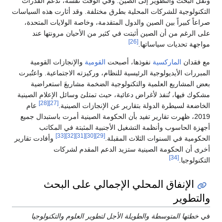
ونقل البحث والتطوير إلى الصين. وفي الوقت نفسه، تُدعم القدرات
التكنولوجية للشركات المحلية بطرق مختلفة. وقد أثارت هذه السياسات
صراعاً كبيراً بين الصين والدول المتقدمة، وخاصة الولايات المتحدة،
على الرغم من أن الصين أثبتت في كثير من الأحيان مرونتها عند
[26]
مواجهة تحديات سياساتها.
مع فقدان
الماركسية
نفوذها، أصبحت
القومية
والإنجازات القومية
المبررات الأيديولوجية الرئيسية للنظام، وركيزته الاجتماعية. واعتُبرت
بعض المشاريع العلمية والتكنولوجية الضخمة مشاريعَ استعراضية
مشكوك فيها، تُنفذ لأغراض دعائية، حيث تمتلئ وسائل الإعلام الصينية
[28]
[27]
الخاضعة لسيطرة الدولة بتقارير عن الإنجازات الصينية.
عام
2019، ظهرت تقارير تفيد بأن الحكومة الصينية أمرت باستبدال جميع
أجهزة الحاسوب وأنظمة التشغيل الأجنبية المثبتة في المكاتب
[33]
[32]
[31]
[30]
[29]
الحكومية في السنوات الثلاث المقبلة.
وأفادت تقارير
أخرى أن الحكومة الصينية ستزيد الدعم المقدم لشركات
[34]
التكنولوجيا.
الإنفاق المحلي الإجمالي على البحث
والتطوير
في
خطتها المتوسطة والطويلة الأجل لتطوير العلوم والتكنولوجيا