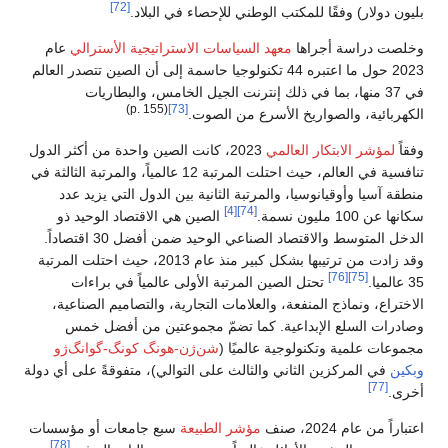
[72]
بليون دولار) وفقًا للمكتب الوطني للإحصاء في البلاد.
وخلصت دراسة أجراها
معهد السياسات الاستراتيجية الأسترالي
عام
2023 حول ما اعتبره 44 تكنولوجيا حاسمة إلى أن الصين تتصدر العالم
في 37 منها، بما في ذلك إنترنت الجيل الخامس، والبطاريات
(p. 155)
[73]
الكهربائية، والصواريخ الأسرع من الصوت.
وفقاً
لمؤشر الابتكار العالمي
2023، كانت الصين واحدة من أكثر الدول
تنافسية في العالم، حيث احتلت المرتبة 12 عالمياً، والمرتبة الثالثة في
منطقة آسيا وأوقيانوسيا، والمرتبة الثانية بين الدول التي يزيد عدد
[4]
[74]
سكانها عن 100 مليون نسمة.
الصين هي الاقتصاد الوحيد ذو
الدخل المتوسط ​​والاقتصاد الصناعي الوحيد ضمن أفضل 30 اقتصاداً.
وقد زادت من ترتيبها بشكل كبير منذ عام 2013، حيث احتلت المرتبة
[76]
[75]
35 عالميا.
تحتل الصين المرتبة الأولى عالمياً في براءات
الاختراع، ونماذج المنفعة، والعلامات التجارية، والتصاميم الصناعية،
وصادرات السلع الإبداعية. كما تضمّ مجموعتين من أفضل خمس
مجموعات علمية وتكنولوجية عالميًا (
شن‌ژن-هونگ كونگ-گوانگ‌ژو
وبكين
في المركزين الثاني والثالث على التوالي)، متفوقةً على أي دولة
[77]
أخرى.
اعتباراً من عام 2024، صنف
مؤشر الطبيعة
سبع جامعات أو مؤسسات
[78]