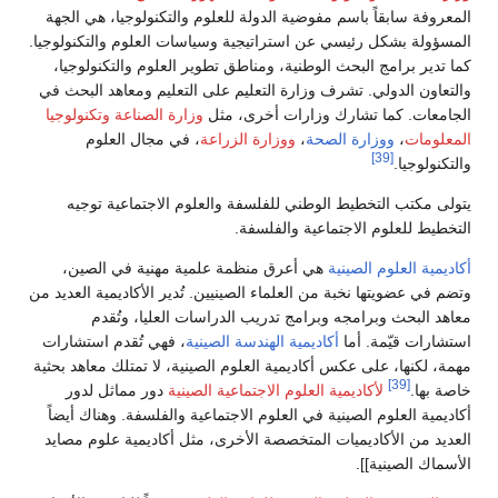
المعروفة سابقاً باسم مفوضية الدولة للعلوم والتكنولوجيا، هي الجهة
المسؤولة بشكل رئيسي عن استراتيجية وسياسات العلوم والتكنولوجيا.
كما تدير برامج البحث الوطنية، ومناطق تطوير العلوم والتكنولوجيا،
والتعاون الدولي. تشرف وزارة التعليم على التعليم ومعاهد البحث في
الجامعات. كما تشارك وزارات أخرى، مثل
وزارة الصناعة وتكنولوجيا
المعلومات
،
ووزارة الصحة
،
ووزارة الزراعة
، في مجال العلوم
[39]
والتكنولوجيا.
يتولى مكتب التخطيط الوطني للفلسفة والعلوم الاجتماعية توجيه
التخطيط للعلوم الاجتماعية والفلسفة.
أكاديمية العلوم الصينية
هي أعرق منظمة علمية مهنية في الصين،
وتضم في عضويتها نخبة من العلماء الصينيين. تُدير الأكاديمية العديد من
معاهد البحث وبرامجه وبرامج تدريب الدراسات العليا، وتُقدم
استشارات قيّمة. أما
أكاديمية الهندسة الصينية
، فهي تُقدم استشارات
مهمة، لكنها، على عكس أكاديمية العلوم الصينية، لا تمتلك معاهد بحثية
[39]
خاصة بها.
لأكاديمية العلوم الاجتماعية الصينية
دور مماثل لدور
أكاديمية العلوم الصينية في العلوم الاجتماعية والفلسفة. وهناك أيضاً
العديد من الأكاديميات المتخصصة الأخرى، مثل أكاديمية علوم مصايد
الأسماك الصينية]].