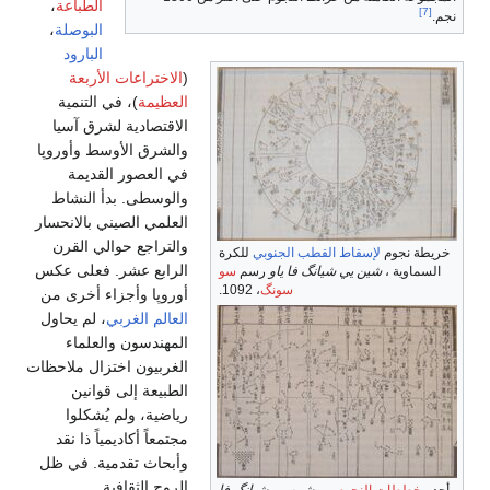
الطباعة
،
[7]
نجم.
البوصلة
،
البارود
(
الاختراعات الأربعة
العظيمة
)، في التنمية
الاقتصادية لشرق آسيا
والشرق الأوسط وأوروپا
في العصور القديمة
والوسطى. بدأ النشاط
العلمي الصيني بالانحسار
والتراجع حوالي القرن
خريطة نجوم
لإسقاط القطب الجنوبي
للكرة
الرابع عشر. فعلى عكس
السماوية ،
شين يي شيانگ فا ياو
رسم
سو
سونگ
، 1092.
أوروپا وأجزاء أخرى من
العالم الغربي
، لم يحاول
المهندسون والعلماء
الغربيون اختزال ملاحظات
الطبيعة إلى قوانين
رياضية، ولم يُشكلوا
مجتمعاً أكاديمياً ذا نقد
وأبحاث تقدمية. في ظل
الروح الثقافية