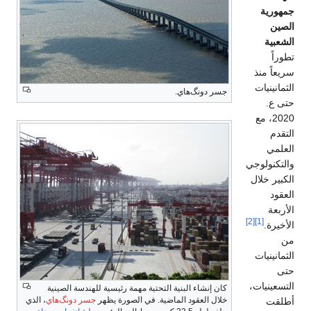
جمهورية
الصين
الشعبية
تطوراً
سريعاً منذ
الثمانينيات
جسر دونگ‌هاي.
حتى ع.
2020، مع
التقدم
العلمي
والتكنولوجي
الكبير خلال
العقود
الأربعة
[2]
[1]
الأخيرة.
من
الثمانينيات
حتى
التسعينيات،
كان إنشاء البنية التحتية مهمة رئيسية للهندسة الصينية
خلال العقود الماضية. في الصورة يظهر
جسر دونگ‌هاي
، الذي
أطلقت