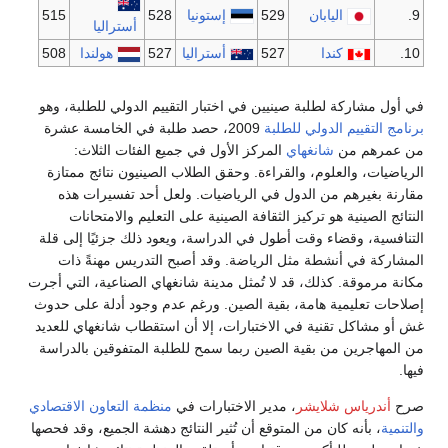
9.
اليابان
529
إستونيا
528
515
أستراليا
10.
كندا
527
أستراليا
527
هولندا
508
في أول مشاركة لطلبة صينيين في اختبار التقييم الدولي للطلبة، وهو
برنامج التقييم الدولي للطلبة
2009، حصد طلبة في الخامسة عشرة
من عمرهم من
شانغهاي
المركز الأول في جميع الفئات الثلاث:
الرياضيات، والعلوم، والقراءة. وحقق الطلاب الصينيون نتائج ممتازة
مقارنة بغيرهم من الدول في الرياضيات. ولعل أحد تفسيرات هذه
النتائج الصينية هو تركيز الثقافة الصينية على التعليم والامتحانات
التنافسية، وقضاء وقت أطول في الدراسة، ويعود ذلك جزئيًا إلى قلة
المشاركة في أنشطة مثل الرياضة. وقد أصبح التدريس مهنةً ذات
مكانة مرموقة. كذلك، قد لا تُمثل مدينة شانغهاي الصناعية، التي أجرت
إصلاحات تعليمية هامة، بقية الصين. ورغم عدم وجود أدلة على حدوث
غش أو مشاكل تقنية في الاختبارات، إلا أن استقطاب شانغهاي للعديد
من المهاجرين من بقية الصين ربما سمح للطلبة المتفوقين بالدراسة
فيها.
صرح
أندرياس شلايشر
، مدير الاختبارات في
منظمة التعاون الاقتصادي
والتنمية
، بأنه كان من المتوقع أن تُثير النتائج دهشة الجميع، وقد فحصها