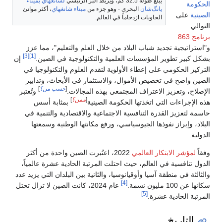
يبلغ طوله 32.5 كم، ويربط البر الرئيسي
لشانغهاي
بميناء
الحكومة
يانگ‌شان
البحري - وهو جزء من
ميناء شانغهاي
، أكثر موانئ
الصينية
على
الحاويات ازدحاماً في العالم.
التوالي
برنامج 863
و"استراتيجية تجديد شباب البلاد من خلال العلم والتعليم"، مما عزز
[3]
[1]
بشكل كبير تطوير المؤسسات العلمية والتكنولوجية في الصين.
إن
التركيز الحكومي على إعطاء الأولوية لتقدم العلوم والتكنولوجيا في
الصين واضح في تخصيص الأموال، والاستثمار في الأبحاث، وتدابير
[
حسب من؟
]
الإصلاح، وتعزيز الاعتراف المجتمعي بهذه المجالات.
وتُعتبر
[
ممن؟
]
هذه الإجراءات التي اتخذتها الحكومة الصينية
بمثابة أسس
حاسمة لتعزيز القدرة التنافسية الاجتماعية والاقتصادية والتنمية في
البلاد، وإبراز نفوذها الجيوسياسي، ورفع مكانتها الوطنية وسمعتها
الدولية.
وفقاً
لمؤشر الابتكار العالمي
2022، اعتُبرت الصين واحدة من أكثر
الدول تنافسية في العالم، حيث احتلت المرتبة الحادية عشرة عالمياً،
والثالثة في منطقة آسيا وأوقيانوسيا، والثانية بين البلدان التي يزيد عدد
[4]
سكانها عن 100 مليون نسمة.
عام 2024، كانت الصين لا تزال تحتل
[5]
المرتبة الحادية عشرة.
التاريخ