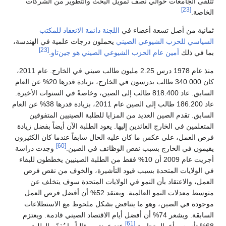
تتلقى الجامعات حوالي نصف تمويل البحث والتطوير من الشركات
[23]
الخاصة.
ثمانية من أصل تسعة أعضاء في
اللجنة دائمة الانعقاد للمكتب
السياسي
للحزب الشيوعي الصيني
يحملون درجات علمية في الهندسة،
[23]
بما في ذلك
أمين عام الحزب الشيوعي الصيني
هو جين‌تاو
.
منذ عام 1978 درس 2.25 مليون طالب صيني في الخارج. عام 2011،
كان 340.000 طالب يدرسون في الخارج، بزيادة قدرها 20% عن العام
السابق. عاد 818.400 طالب إلى الصين، وخاصةً في السنوات الأخيرة.
عاد 186.200 طالب إلى الصين عام 2011، بزيادة قدرها 38% عن العام
السابق. تقدم الصين العديد من المزايا للطلبة الصينيين المتفوقين
المتعلمين في الخارج العائدين إليها. يعود الطلبة الآن أيضاً بفضل زيادة
فرص العمل، على عكس ما كان عليه الحال سابقاً عندما كان الكثيرون
[60]
يقيمون في الخارج بسبب نقص الوظائف في الصين.
وجدت دراسة
أجريت عام 2009 أن 10% فقط من الطلبة الصينيين يخططون للبقاء
في الولايات المتحدة بسبب قيود التأشيرة، والخوف من نقص فرص
العمل، والاعتقاد بأن النمو في الولايات المتحدة سوف يتخلف عن
متوسط ​​معدلات النمو العالمية. ويعتقد 52% أن أفضل فرص العمل
موجودة في الصين، وهو ما يتناقض بشكل ملحوظ مع الاستطلاعات
السابقة. ويشعر 74% أن أفضل أيام الاقتصاد الصيني قادمة. ويعتزم
[61]