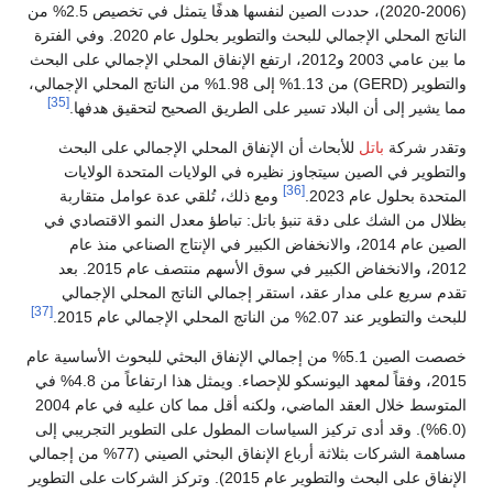
(2006-2020)، حددت الصين لنفسها هدفًا يتمثل في تخصيص 2.5% من
الناتج المحلي الإجمالي للبحث والتطوير بحلول عام 2020. وفي الفترة
ما بين عامي 2003 و2012، ارتفع الإنفاق المحلي الإجمالي على البحث
والتطوير (GERD) من 1.13% إلى 1.98% من الناتج المحلي الإجمالي،
[35]
مما يشير إلى أن البلاد تسير على الطريق الصحيح لتحقيق هدفها.
وتقدر شركة
باتل
للأبحاث أن الإنفاق المحلي الإجمالي على البحث
والتطوير في الصين سيتجاوز نظيره في الولايات المتحدة الولايات
[36]
المتحدة بحلول عام 2023.
ومع ذلك، تُلقي عدة عوامل متقاربة
بظلال من الشك على دقة تنبؤ باتل: تباطؤ معدل النمو الاقتصادي في
الصين عام 2014، والانخفاض الكبير في الإنتاج الصناعي منذ عام
2012، والانخفاض الكبير في سوق الأسهم منتصف عام 2015. بعد
تقدم سريع على مدار عقد، استقر إجمالي الناتج المحلي الإجمالي
[37]
للبحث والتطوير عند 2.07% من الناتج المحلي الإجمالي عام 2015.
خصصت الصين 5.1% من إجمالي الإنفاق البحثي للبحوث الأساسية عام
2015، وفقاً لمعهد اليونسكو للإحصاء. ويمثل هذا ارتفاعاً من 4.8% في
المتوسط ​​خلال العقد الماضي، ولكنه أقل مما كان عليه في عام 2004
(6.0%). وقد أدى تركيز السياسات المطول على التطوير التجريبي إلى
مساهمة الشركات بثلاثة أرباع الإنفاق البحثي الصيني (77% من إجمالي
الإنفاق على البحث والتطوير عام 2015). وتركز الشركات على التطوير