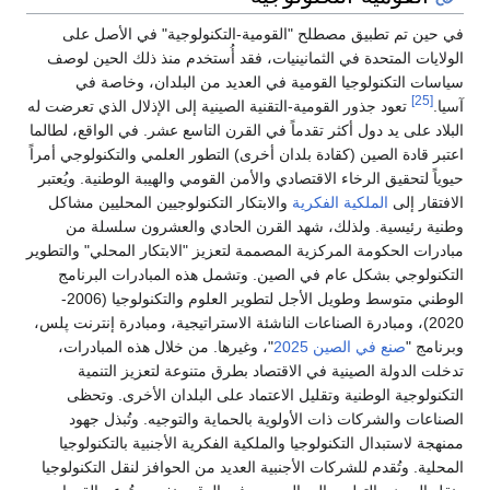
في حين تم تطبيق مصطلح "القومية-التكنولوجية" في الأصل على
الولايات المتحدة في الثمانينيات، فقد أُستخدم منذ ذلك الحين لوصف
سياسات التكنولوجيا القومية في العديد من البلدان، وخاصة في
[25]
آسيا.
تعود جذور القومية-التقنية الصينية إلى الإذلال الذي تعرضت له
البلاد على يد دول أكثر تقدماً في القرن التاسع عشر. في الواقع، لطالما
اعتبر قادة الصين (كقادة بلدان أخرى) التطور العلمي والتكنولوجي أمراً
حيوياً لتحقيق الرخاء الاقتصادي والأمن القومي والهيبة الوطنية. ويُعتبر
الافتقار إلى
الملكية الفكرية
والابتكار التكنولوجيين المحليين مشاكل
وطنية رئيسية. ولذلك، شهد القرن الحادي والعشرون سلسلة من
مبادرات الحكومة المركزية المصممة لتعزيز "الابتكار المحلي" والتطوير
التكنولوجي بشكل عام في الصين. وتشمل هذه المبادرات البرنامج
الوطني متوسط ​​وطويل الأجل لتطوير العلوم والتكنولوجيا (2006-
2020)، ومبادرة الصناعات الناشئة الاستراتيجية، ومبادرة إنترنت پلس،
وبرنامج "
صنع في الصين 2025
"، وغيرها. من خلال هذه المبادرات،
تدخلت الدولة الصينية في الاقتصاد بطرق متنوعة لتعزيز التنمية
التكنولوجية الوطنية وتقليل الاعتماد على البلدان الأخرى. وتحظى
الصناعات والشركات ذات الأولوية بالحماية والتوجيه. وتُبذل جهود
ممنهجة لاستبدال التكنولوجيا والملكية الفكرية الأجنبية بالتكنولوجيا
المحلية. وتُقدم للشركات الأجنبية العديد من الحوافز لنقل التكنولوجيا