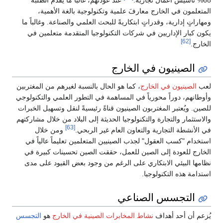
68% تأسيس أعمال تجارية.
عند عودتهم، غالباً ما يُقدّم الطلبة
المتعلمون في الخارج معارفَ علمية وتكنولوجية بالغة الأهمية،
ومهاراتٍ إدارية، وقدراتٍ ابتكاريةً للبحث العلمي والصناعة. وغالباً ما
يكون كبار الإداريين في شركات التكنولوجيا المتقدمة متعلمين في
[62]
الخارج.
الصينيون في الخارج
لعب
الصينيون في الخارج
، كما هو الحال بالنسبة لغيرهم من المغتربين
وأوطانهم، دوراً محورياً في المساهمة في التطور العلمي والتكنولوجي
للصين. ويُعتبر المغتربون الصينيون قناةً رئيسيةً لنقل وتسهيل الخبرات
والاستثمار والتجارة والتكنولوجيا الحديثة إلى البلاد من خلال مشاركتهم
[63]
في الأنشطة التجارية والتعاون العام غير الربحي.
ومن خلال
استخدام "كسب العقول" لجذب الصينيين المتعلمين تعليماً عالياً في
الخارج للعودة إلى الصين للعمل، حققت الصين تحسينات كبيرة في
نظامها البيئي الابتكاري على الرغم من وجود بعض القيود على مدى
استدامة هذه التكنولوجيا.
التجسس الصناعي
يُزعم أن أحد أهداف
نشاط المخابرات الصينية في الخارج
هو
التجسس