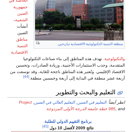
الخاصة في
جمهورية
الصين
الشعبية
،
أنشأت
الصين
مناطق
منطقة التنمية التكنولوجية-الاقتصادية تيان‌جين
.
التنمية
الاقتصادية
والتكنولوجية
. تهدف هذه المناطق إلى بناء صناعات التكنولوجيا
المتقدمة، وجذب الاستثمارات الأجنبية، وزيادة الصادرات، وتحسين
الاقتصاد الإقليمي. وتُعتبر هذه المناطق ناجحة للغاية، وقد توسعت من
[44]
أربعة عشر منطقة في البداية إلى أربعة وخمسين منطقة.
التعليم والبحث والتطوير
انظر أيضاً:
التعليم في الصين
,
التعليم العالي في الصين
,
Project
, and
985
خطة جامعة الدرجة الأولى المزدوجة
برنامج التقييم الدولي للطلبة
[45]
نتائج 2009 لأفضل 10 دول