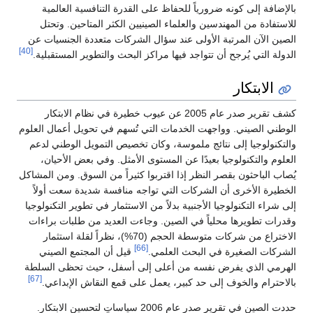
بالإضافة إلى كونه ضرورياً للحفاظ على القدرة التنافسية العالمية
للاستفادة من المهندسين والعلماء الصينيين الكثر المتاحين. وتحتل
الصين الآن المرتبة الأولى عند سؤال الشركات متعددة الجنسيات عن
[40]
الدولة التي يُرجح أن تتواجد فيها مراكز البحث والتطوير المستقبلية.
الابتكار
كشف تقرير صدر عام 2005 عن عيوب خطيرة في نظام الابتكار
الوطني الصيني. وواجهت الخدمات التي تُسهم في تحويل أعمال العلوم
والتكنولوجيا إلى نتائج ملموسة، وكان تخصيص التمويل الوطني لدعم
العلوم والتكنولوجيا بعيدًا عن المستوى الأمثل. وفي بعض الأحيان،
يُصاب الباحثون بقصر النظر إذا اقتربوا كثيراً من السوق. ومن المشاكل
الخطيرة الأخرى أن الشركات التي تواجه منافسة شديدة سعت أولاً
إلى شراء التكنولوجيا الأجنبية بدلاً من الاستثمار في تطوير التكنولوجيا
وقدرات تطويرها محلياً في الصين. وجاءت العديد من طلبات براءات
الاختراع من شركات متوسطة الحجم (70%)، نظراً لقلة استثمار
[66]
الشركات الصغيرة في البحث العلمي.
قيل أن المجتمع الصيني
الهرمي الذي يفرض نفسه من أعلى إلى أسفل، حيث تحظى السلطة
[67]
بالاحترام والخوف إلى حد كبير، يعمل على قمع النقاش الإبداعي.
حددت الصين في تقرير صدر عام 2006 سياساتٍ لتحسين الابتكار.