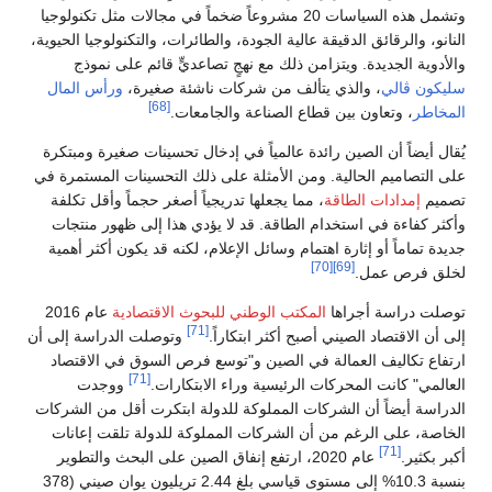
وتشمل هذه السياسات 20 مشروعاً ضخماً في مجالات مثل تكنولوجيا
النانو، والرقائق الدقيقة عالية الجودة، والطائرات، والتكنولوجيا الحيوية،
والأدوية الجديدة. ويتزامن ذلك مع نهجٍ تصاعديٍّ قائم على نموذج
سليكون ڤالي
، والذي يتألف من شركات ناشئة صغيرة،
ورأس المال
[68]
المخاطر
، وتعاون بين قطاع الصناعة والجامعات.
يُقال أيضاً أن الصين رائدة عالمياً في إدخال تحسينات صغيرة ومبتكرة
على التصاميم الحالية. ومن الأمثلة على ذلك التحسينات المستمرة في
تصميم
إمدادات الطاقة
، مما يجعلها تدريجياً أصغر حجماً وأقل تكلفة
وأكثر كفاءة في استخدام الطاقة. قد لا يؤدي هذا إلى ظهور منتجات
جديدة تماماً أو إثارة اهتمام وسائل الإعلام، لكنه قد يكون أكثر أهمية
[70]
[69]
لخلق فرص عمل.
توصلت دراسة أجراها
المكتب الوطني للبحوث الاقتصادية
عام 2016
[71]
إلى أن الاقتصاد الصيني أصبح أكثر ابتكاراً.
وتوصلت الدراسة إلى أن
ارتفاع تكاليف العمالة في الصين و"توسع فرص السوق في الاقتصاد
[71]
العالمي" كانت المحركات الرئيسية وراء الابتكارات.
ووجدت
الدراسة أيضاً أن الشركات المملوكة للدولة ابتكرت أقل من الشركات
الخاصة، على الرغم من أن الشركات المملوكة للدولة تلقت إعانات
[71]
أكبر بكثير.
عام 2020، ارتفع إنفاق الصين على البحث والتطوير
بنسبة 10.3% إلى مستوى قياسي بلغ 2.44 تريليون يوان صيني (378