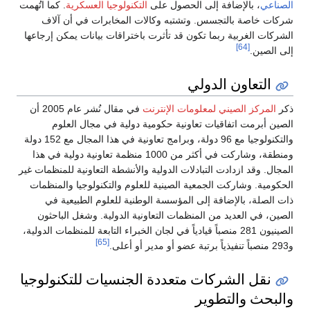
الصناعي
، بالإضافة إلى الحصول على
التكنولوجيا العسكرية
. كما اتُهمت
شركات خاصة بالتجسس. وتشتبه وكالات المخابرات في أن آلاف
الشركات الغربية ربما تكون قد تأثرت باختراقات بيانات يمكن إرجاعها
[64]
إلى الصين.
التعاون الدولي
ذكر
المركز الصيني لمعلومات الإنترنت
في مقال نُشر عام 2005 أن
الصين أبرمت اتفاقيات تعاونية حكومية دولية في مجال العلوم
والتكنولوجيا مع 96 دولة، وبرامج تعاونية في هذا المجال مع 152 دولة
ومنطقة، وشاركت في أكثر من 1000 منظمة تعاونية دولية في هذا
المجال. وقد ازدادت التبادلات الدولية والأنشطة التعاونية للمنظمات غير
الحكومية. وشاركت الجمعية الصينية للعلوم والتكنولوجيا والمنظمات
ذات الصلة، بالإضافة إلى المؤسسة الوطنية للعلوم الطبيعية في
الصين، في العديد من المنظمات التعاونية الدولية. وشغل الباحثون
الصينيون 281 منصباً قيادياً في لجان الخبراء التابعة للمنظمات الدولية،
[65]
و293 منصباً تنفيذياً برتبة عضو أو مدير أو أعلى.
نقل الشركات متعددة الجنسيات للتكنولوجيا
والبحث والتطوير