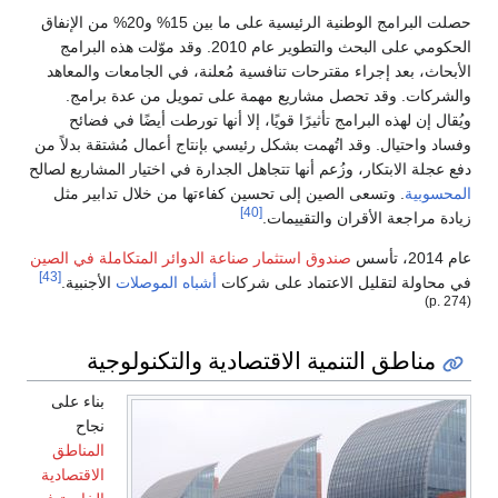
حصلت البرامج الوطنية الرئيسية على ما بين 15% و20% من الإنفاق
الحكومي على البحث والتطوير عام 2010. وقد موّلت هذه البرامج
الأبحاث، بعد إجراء مقترحات تنافسية مُعلنة، في الجامعات والمعاهد
والشركات. وقد تحصل مشاريع مهمة على تمويل من عدة برامج.
ويُقال إن لهذه البرامج تأثيرًا قويًا، إلا أنها تورطت أيضًا في فضائح
وفساد واحتيال. وقد اتُهمت بشكل رئيسي بإنتاج أعمال مُشتقة بدلاً من
دفع عجلة الابتكار، وزُعم أنها تتجاهل الجدارة في اختيار المشاريع لصالح
المحسوبية
. وتسعى الصين إلى تحسين كفاءتها من خلال تدابير مثل
[40]
زيادة مراجعة الأقران والتقييمات.
عام 2014، تأسس
صندوق استثمار صناعة الدوائر المتكاملة في الصين
[43]
في محاولة لتقليل الاعتماد على شركات
أشباه الموصلات
الأجنبية.
(p. 274)
مناطق التنمية الاقتصادية والتكنولوجية
بناء على
نجاح
المناطق
الاقتصادية