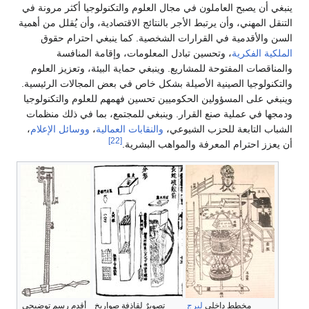
ينبغي أن يصبح العاملون في مجال العلوم والتكنولوجيا أكثر مرونة في
التنقل المهني، وأن يرتبط الأجر بالنتائج الاقتصادية، وأن يُقلل من أهمية
السن والأقدمية في القرارات الشخصية. كما ينبغي احترام حقوق
الملكية الفكرية
، وتحسين تبادل المعلومات، وإقامة المنافسة
والمناقصات المفتوحة للمشاريع. وينبغي حماية البيئة، وتعزيز العلوم
والتكنولوجيا الصينية الأصيلة بشكل خاص في بعض المجالات الرئيسية.
وينبغي على المسؤولين الحكوميين تحسين فهمهم للعلوم والتكنولوجيا
ودمجها في عملية صنع القرار. وينبغي للمجتمع، بما في ذلك منظمات
الشباب التابعة للحزب الشيوعي،
والنقابات العمالية
،
ووسائل الإعلام
،
[22]
أن يعزز احترام المعرفة والمواهب البشرية.
مخطط داخلي
لبرج
تصويرٌ لقاذفة صواريخ
أقدم رسم توضيحي