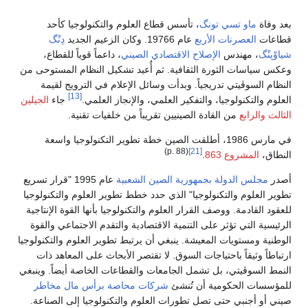
بعد وفاة
ماو تسي تونگ
، تأسس قطاع العلوم والتكنولوجيا كأحد
قطاعات
العصرنات الأربع
عام 19766. وكان الزعيم الجديد
دِنْگ
شياوْپنْگ
، مهندس
الإصلاح الاقتصادي الصيني
، داعماً قوياً للقطاع،
وعكس سياسات الثورة الثقافية. ثم أُعيد تشكيل النظام المستوحى من
النظام السوڤيتي تدريجياً. وبدأت وسائل الإعلام في الترويج لقيمة
[13]
العلوم والتكنولوجيا، والتفكير العلمي، والإنجاز العلمي.
جاء
الجيلين
الثالث والرابع
من القادة الصينيين تقريباً من خلفيات تقنية.
في مارس 1986، أطلقت الصين خطة تطوير التكنولوجيا واسعة
(p. 88)
[21]
النطاق،
المشروع 863
.
أصدر
مجلس الدولة بجمهورية الصين الشعبية
عام 1995 "قرار تسريع
تطوير العلوم والتكنولوجيا" الذي حدد خطط تطوير العلوم والتكنولوجيا
للعقود القادمة. ووصف القرار العلوم والتكنولوجيا بأنها القوة الإنتاجية
الرئيسية التي تؤثر على التنمية الاقتصادية والتقدم الاجتماعي والقوة
الوطنية ومستويات المعيشة. ينبغي أن يرتبط تطوير العلوم والتكنولوجيا
ارتباطاً وثيقاً باحتياجات السوق. لا تقتصر الأبحاث على المعاهد ذات
النمط السوڤيتي، بل تشمل الجامعات والقطاعات الخاصة أيضاً. وينبغي
للمؤسسات الحكومية أن تُنشئ
شركات محاصة
برأس مال مخاطر
صيني أو أجنبي حتى تصل تطورات العلوم والتكنولوجيا إلى الصناعة.