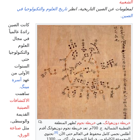
الشعبية
لمعلومات عن الصين التاريخية، انظر
تاريخ العلوم والتكنولوجيا في
الصين
.
كانت الصين
رائدةً عالمياً
في مجال
العلوم
والتكنولوجيا
حتى
السنوات
الأولى من
عهد
أسرة
مينگ
.
ساهمت
الاكتشافات
الصينية
القديمة
والوسطى،
خريطة دون‌هوانگ
، هي
خريطة نجوم
تُظهر المنطقة
مثل
صناعة
القطبية الشمالية. ح. 700م. تعد خريطة نجوم دون‌هوانگ أقدم
[6]
أطلس نجمي كامل محفوظ في العالم حتى الآن.
تحتوي
الورق
،
المجموعة الكاملة من خرائط النجوم على أكثر من 1300