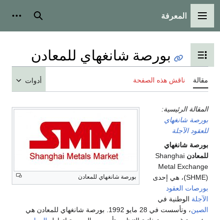
المعرفة
القائمة الرئيسية
بحث
أدوات
بورصة شانغهاي للمعادن
تبديل عرض جدول المحتويات
مقالة
ناقش هذه الصفحة
أدوات
المقالة الرئيسية:
بورصة شانغهاي
للعقود الآجلة
بورصة شانغهاي
للمعادن
Shanghai
Metal Exchange
(SHME)، هي إحدى
بورصة شانغهاي للمعادن
بورصات العقود
الآجلة
الوطنية في
الصين
، وتأسست في 28 مايو 1992. بورصة شانغهاي للمعادن هي