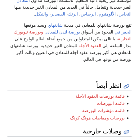
مؤسسة غير ربحية ذاتية التنظيم. تأسست البورصة لتداول
المعادن
الغير حديدية وتتعامل حالياً في العديد من المعادن الغير حديدية منها
النحاس
،
الألومنيوم
،
الرصاص
،
الزنك
،
القصدير
،
والنيكل
.
تقع بورصة شانغهاي للمعادن في مدينة
شانغهاي
ويسد موقعها
الجغرافي
الفجوة بين أسواق
بورصة لندن للمعادن
وبورصة نيويورك
التجارية
، بالتالي يمكن للمتداولين من جميع أنحاء العالم الولوج على
مدار الساعة إلى
العقود الأجلة
للمعادن الغير حديدية. بورصة شانغهاي
للمعادن هي أكبر بورصة عقود آجلة للمعادن في الصين وثالث أكبر
بورصة من نوعها في العالم.
انظر أيضاً
قائمة بورصات العقود الآجلة
قائمة البورصات
قائمة مؤشرات البورصة
بورصات ومقاصات هونگ كونگ
وصلات خارجية