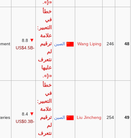
«{».
خطأ
في
التعبير:
علامة
▼
8.8
[53]
ترقيم
Wang Lip
الصين
Salar equipment
-US$4.5B
لم
نتعرف
عليها
«{».
خطأ
في
التعبير:
علامة
▼
8.4
[54]
ترقيم
Liu Jinch
الصين
Lithium batteries
-US$0.3B
لم
نتعرف