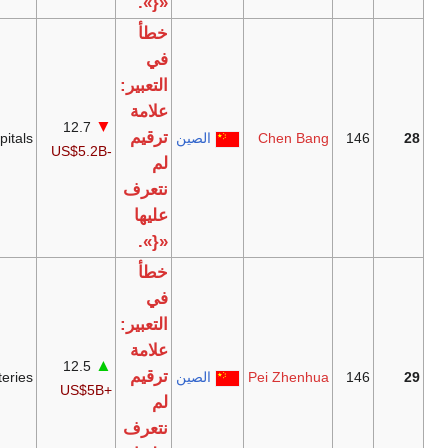
«{».
خطأ
في
التعبير:
علامة
▼
12.7
[33]
ترقيم
Chen B
الصين
Hospitals
-US$5.2B
لم
نتعرف
عليها
«{».
خطأ
في
التعبير:
علامة
▲
12.5
[34]
ترقيم
Pei Zhen
الصين
Batteries
+US$5B
لم
نتعرف