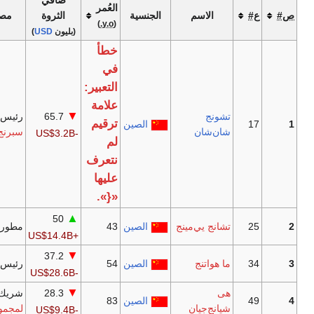
العُمر
الاسم
الجنسية
الثروة
مصدر الثروة
ملاحظات
)
y.o.
(
(بليون
USD
)
خطأ
في
التعبير:
علامة
▼
نج
65.7
رئيس
نوج‌فو
[5]
ترقيم
الصين
‌شان
سبرنج
-US$3.2B
لم
نتعرف
عليها
«{».
▲
50
[6]
نج يي‌مينج
الصين
43
مطور
تيك توك
+US$14.4B
▼
37.2
[7]
واتنج
الصين
54
رئيس
تن‌سنت
-US$28.6B
▼
28.3
شريك مؤسس
[8]
الصين
83
نج‌جيان
لمجموعة ميديا
-US$9.4B