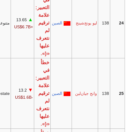
التعبير:
علامة
▲
13.65
[29]
ترقيم
يونج‌شينج
الصين
متنوعة
+US$6.7B
لم
نتعرف
عليها
«{».
خطأ
في
التعبير:
علامة
▼
13.2
[30]
ترقيم
 جيان‌لين
الصين
Real estate
-US$1.6B
لم
نتعرف
عليها
«{».