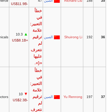
Richard 
الصين
47
E-commerce
-US$11.9B
خطأ
في
التعبير:
علامة
▲
10.3
[41]
ترقيم
Shuirong
الصين
Petrochemicals
+US$8.1B
لم
نتعرف
عليها
«{».
خطأ
في
التعبير:
علامة
▼
10
[42]
ترقيم
Yu Renr
الصين
Semiconductors
-US$2.3B
لم
نتعرف