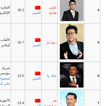
كولين
التجارة
30.2
هوانج
الصين
الإلكترونية
الألعاب
دينج ليْ
26.7
الصين
أونلاين
شريك
مؤسس
جاك ما
23.5
الصين
لمجموعة
علي بابا
هى
الأجهزة
23.4
شيانج‌جيان
الصين
المنزلية