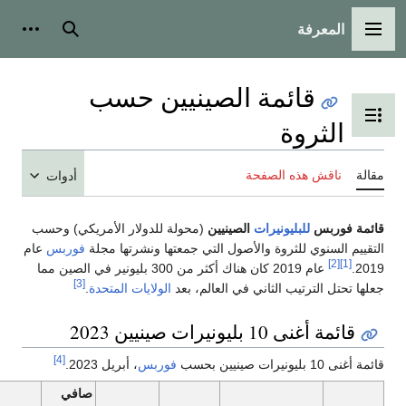
بحث
أدوات شخصية
مة الصينيين حسب
 المحتويات
لصفحة
أدوات
نيرات
الصينيين
(محولة للدولار الأمريكي) وحسب
وة والأصول التي جمعتها ونشرتها مجلة
فوربس
عام
عام 2019 كان هناك أكثر من 300 بليونير في الصين مما
[3]
لثاني في العالم، بعد
الولايات المتحدة
.
 2023
[4]
فوربس
، أبريل 2023.
صافي