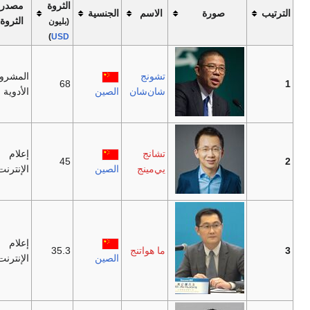
الثروة
مصدر
رة
الاسم
الجنسية
الثروة
(بليون
)
USD
تشونج
المشروبات،
68
شان‌شان
الصين
الأدوية
تشانج
إعلام
45
يي‌مينج
الصين
الإنترنت
إعلام
ما هواتنج
35.3
الصين
الإنترنت