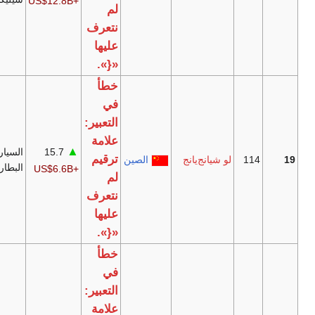
+US$12.8B
لم
نتعرف
عليها
«{».
خطأ
في
التعبير:
علامة
▲
15.7
السيارات،
[24]
ترقيم
يانج‌يانج
الصين
البطاريات
+US$6.6B
لم
نتعرف
عليها
«{».
خطأ
في
التعبير:
علامة