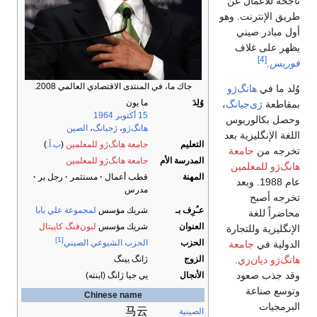
ناجحة للأعمال عن
طريق الإنترنت. وهو
أول مبادر صيني
يظهر على غلاف
[4]
فوربس
.
جاك ما، في المنتدى الاقتصادي العالمي 2008.
وُلد ما في
هانگ‌ژو
وُلِدَ
ما يون
بمقاطعة
ژى‌جيانگ
،
15 أكتوبر
1964
وحصل بكالوريوس
هانگ‌ژو
،
ژجيانگ
،
الصين
اللغة الإنگليزية بعد
التعليم
جامعة هانگ‌ژو للمعلمين
(
ب.آ.
)
تخرجه من
جامعة
المدرسة الأم
جامعة هانگ‌ژو للمعلمين
هانگ‌ژو للمعلمين
المهنة
قطب أعمال
مستثمر
رجل بر
عام 1988. وبعد
مدرس
تخرجه أصبح
عـُرِف بـ
شريك مؤسس
لمجموعة علي بابا
محاضراً للغة
العنوان
شريك مؤسس
ليون‌فنگ كاپيتال
الإنگليزية وللتجارة
[1]
الحزب
الحزب الشيوعي الصيني
الدولية في
جامعة
هانگ‌ژو ديان‌زي
.
الزوج
ژانگ يينگ
وقد جذب صعود
الأنجال
يي جيا ژانگ (ابنته)
وتوسع صناعة
Chinese name
البرمجيات
马云
الصينية