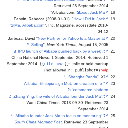
.
Retrieved
23 September
2014
.
Alibaba.com.
"About Jack Ma"
^
Fannin, Rebecca (2008-01-01). "
How I Did It: Jack
^
Ma, Alibaba.com
". Inc. Magazine. accessdate 2010-
04-12
Barboza, David "
New Partner for Yahoo Is a Master at
^
Selling
",
New York Times
, August 15, 2005.
.
"IPO launch of Alibaba pushed back by a week"
^
China National News. 1 September 2014
. Retrieved
1
September
2014
.
{{
cite news
}}
:
Italic or bold markup
)
not allowed in:
|publisher=
(
help
. X.
"ShanghaiPanda"
^
"Alibaba, Ethiopia sign MoU on creation of e-
^
.
commerce platform"
.
"Zhang Ying, the wife of Alibaba founder Jack Ma"
^
Want China Times. 2013-09-30
. Retrieved
23
.
September
2014
.
"Alibaba founder Jack Ma to focus on mentoring"
^
South China Morning Post
. Retrieved
23 September