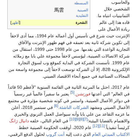
والحاسوب
المبسطة
الشخصي خلال
馬雲
الصينية
الثمانينيات انتباه ما.
التقليدية
قاده هذا إلى عالم
النقحرة
أظهر
ريادة الأعمال على
الإنترنت حيث شرع في تأسيس أول أعماله عام 1994، مما أدى لاحقاً
إلى تكوين شركة ثانية بعد تعمقه في فهم ظهور الإنترنت والآفاق
التجارية الواعدة التي يقدمها. من عام 1998 حتى 1999، استقال من
شركة الاتصالات الصينية، ليؤسس لاحقاً مجموعة علي بابا مع زملائه
عام 1999. تأسست الشركة في البداية كموقع وب لسوق التجارة
الإلكترونية B2B، إلا أن الشركة توسعت لاحقاً إلى مجموعة واسعة من
المجالات الصناعية في جميع أنحاء الاقتصاد الصيني.
عام 2017، احتل ما المرتبة الثانية في القائمة السنوية "لأعظم 50 قائداً
[5]
في العالم" التي أعدتها
فورتشن
.
يعتبر ما سفيراً عالمياً غير رسمياً
في دوائر الأعمال الصينية، واستمر في كونه شخصية مؤثرة في مجتمع
[6]
الأعمال الصيني ومشهد
الشركات الناشئة
.
في سبتمبر 2018، أعلن
ما عزمه التقاعد من علي بابا وأنه سيواصل العمل التربوي والخيري
[10]
[9]
[8]
[7]
والاهتمام بالقضايا البيئية؛
في العام التالي، خلفه
دانيال ژانگ
[12]
[11]
كرئيساً تنفيذياً.
عام 2020، أوقفت الحكومة الصينية خطط
الاكتتاب المبدئي العام
الذي دعت إليه
آنت گروپ
لحلول الدفع الرقمي،