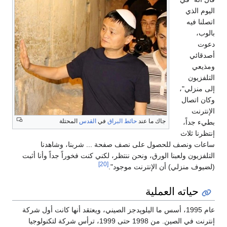
اليوم الذي
اتصلنا فيه
بالوب،
دعوت
أصدقائي
ومذيعي
التلفزيون
إلى منزلي"،
وكان اتصال
الإنترنت
جاك ما عند
حائط البراق
في
القدس
المحتلة
بطيء جداً،
إنتظرنا ثلاث
ساعات ونصف للحصول على نصف صفحة ... شربنا، وشاهدنا
التلفزيون ولعبنا الورق، ونحن ننتظر، لكني كنت فخوراً جداً وأنا أثبت
[20]
(لضيوف منزلي) أن الإنترنت موجود".
حياته العملية
عام 1995، أسس ما اليلوپدجز الصيني، ويعتقد أنها كانت أول شركة
إنترنت في الصين. من 1998 حتى 1999، ترأس شركة لتكنولوجيا