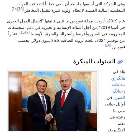
وهي الشركة التي أسسها ما، بعد أن ألقى خطاباً انتقد فيه الجهات
[14]
[13]
التنظيمية المالية الصينية لإعطاء أولوية كبيرة لتقليل المخاطر.
عام 2019، أدرجت
مجلة فوربس
ما على قائمتها "لأبطال العمل الخيري
في آسيا 2019" من أجل أعماله الإنسانية والخيرية في دعم المجتمعات
[15]
[7]
المحرومة في الصين وأفريقيا وأستراليا والشرق الأوسط.
اعتباراً
من نوفمبر 2024، بلغت ثروته الصافية 25.2 بليون دولار، بحسب
[16]
فوربس
.
السنوات المبكرة
وُلد في
هانگ‌ژو
،
مقاطعة
ژجيانگ
،
الصين
. في
أوائل حياته،
نمى ما
رغبته في
تعلم
الإنگليزية،