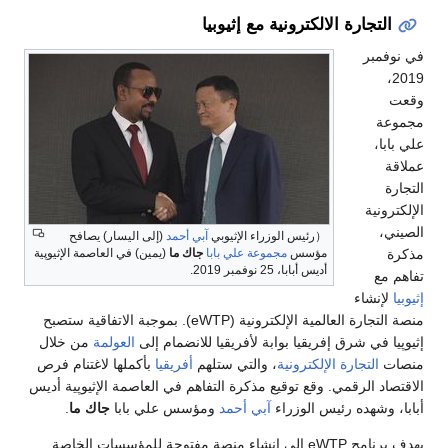
التجارة الالكترونية مع إثيوبيا
في نوفمبر
2019،
وقعت
مجموعة
علي بابا،
عملاقة
التجارة
الإلكترونية
الصيني،
（رئيس الوزراء الإثيوبي
آبي أحمد
(إلى اليسار) يصافح
مذكرة
مؤسس
مجموعة علي بابا
جاك ما
(يمين) في العاصمة الإثيوپية
أديس أبابا، 25 نوفمبر 2019.
تفاهم مع
إثيوبيا
لإنشاء
منصة التجارة العالمية الإلكترونية (eWTP). بموجبة الاتفاقية ستصبح
إثيوپيا في شرق إفريقيا بوابة لأفريقيا للانضمام إلى
العولمة
من خلال
منصات
التجارة الإلكترونية
، والتي ستلهم
أفريقيا
بأكملها لاغتنام فرص
الاقتصاد الرقمي. وقع توقيع مذكرة التفاهم في العاصمة الإثيوپية أديس
أبابا، وشهده رئيس الوزراء
آبي أحمد
ومؤسس علي بابا
جاك ما
.
يهدف برنامج eWTP إلى إنشاء منصة مفتوحة للمؤسسات الخاصة