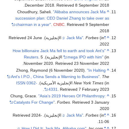
.
December 2018
. Retrieved
8 September
2018
Choudhury, Saheli.
"Alibaba announces Jack Ma
^
succession plan: CEO Daniel Zhang to take over as
chairman in a year"
.
CNBC
. Retrieved
9 September
.
2018
^
"Jack Ma"
(in الإنجليزية)
Forbes
.
. Retrieved
24 June
.
2022
"How billionaire Jack Ma fell to earth and took Ant's
^
(in الإنجليزية).
mega IPO with him"
. 5
Reuters
.
November 2020
. Retrieved
23 November
2022
Zhong, Raymond (6 November 2020).
"In Halting
^
Ant's I.P.O., China Sends a Warning to Business"
.
The
(in الإنجليزية الأمريكية).
New York Times
0362-
ISSN
.
4331
. Retrieved
7 February
2023
Chung, Grace.
"Asia's 2019 Heroes Of Philanthropy:
^
Catalysts For Change"
.
Forbes
. Retrieved
3 January
.
2020
^
"Jack Ma"
(in الإنجليزية)
Forbes
.
. Retrieved
2024-
.
11-06
.
Inc.com
.
"How I Did It: Jack Ma, Alibaba.com"
^