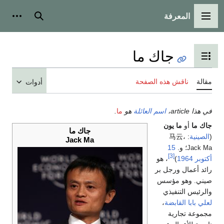
المعرفة
القائمة الرئيسية
بحث
أدوات
جاك ما
تبديل عرض جدول المحتويات
مقالة
ناقش هذه الصفحة
أدوات
في هذا article،
اسم العائلة
هو
ما
.
جاك ما
أو
ما يون
جاك ما
(
الصينية
:
،
马云
Jack Ma
؛ و.
15
Jack Ma
[3]
أكتوبر
1964
)
، هو
رائد أعمال ورجل بر
صيني. وهو مؤسس
والرئيس التنفيذي
لعلي بابا القابضة
،
مجموعة تجارية