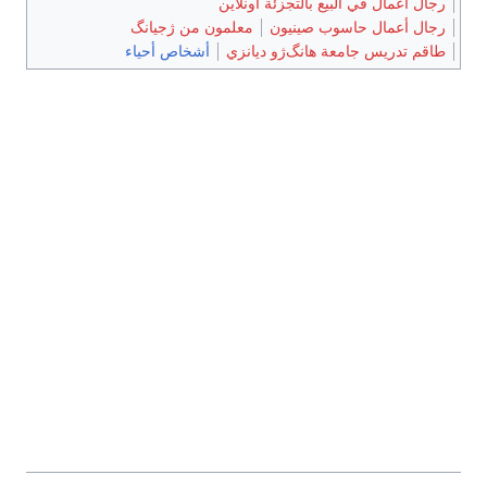
رجال أعمال في البيع بالتجزئة أونلاين
رجال أعمال حاسوب صينيون
معلمون من ژجيانگ
طاقم تدريس جامعة هانگ‌ژو ديانزي
أشخاص أحياء