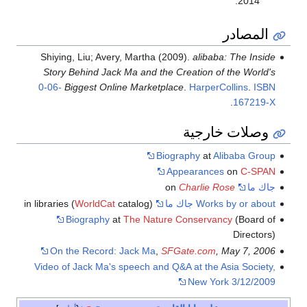
.
2014
المصادر
Shiying, Liu; Avery, Martha (2009).
alibaba: The Inside
Story Behind Jack Ma and the Creation of the World's
0-06-
Biggest Online Marketplace
.
HarperCollins
.
ISBN
.
167219-X
وصلات خارجية
Biography
at
Alibaba Group
Appearances
on
C-SPAN
جاك ما
on
Charlie Rose
Works by or about جاك ما
in libraries (
catalog)
WorldCat
Biography
at
The Nature Conservancy
(Board of
Directors)
On the Record: Jack Ma
,
SFGate.com
, May 7, 2006
Video of Jack Ma's speech and Q&A at the Asia Society,
New York 3/12/2009