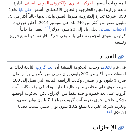
المعلومات أسسها
المركز التجاري الإلكتروني الدولي الصيني
، ادارة
تابعة لوزارة التجارةالخارجية والتعاون الاقتصادي. أسس
علي بابا
عام1
999، شركة تجارة إلكترونية مقرها الصين والتي لديها حالياًً أكثر من 79
مليون عضو من أكثر من 240 بلد. في سبتمبر 2014، أعلن عن زيادة
[21]
الاكتتاب المبدئي
لعلي بابا إلى 20 بليون دولار.
يعمل ما حالياً
كرئيس تنفيذي لمجموعة علي بابا، وهي شركة قابضة لديها تسع فروع
رئيسية
الفساد
في عام
2020
، وجدت الحكومة الصينية أن
آنت گروپ
التابعة لجاك ما
استفادت من أكثر من 300 بليون يوان صيني من الأموال برأس مال
قدره 3 بليون يوان صيني، وكانت الرافعة المالية التي تصل إلى 100
مرة تنطوي على مخاطر مالية عالية للغاية. وذك في وقت كانت آنت
گروپ على بعد خطوة واحدة فقط من الإدراج، لكن الحكومة أوقفتها
بشكل عاجل. جرى تغريم آنت گروپ بمبلغ 7.1 بليون يوان صيني،
وتغريم شركة علي بابا بمبلغ 18.2 بليون يوان صيني بسبب قضايا
[22]
الاحتكار.
الإنجازات