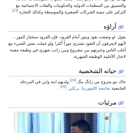
والتنسيق بين المنظمات الدولية والحكومات والفئات الاجتماعية مع
[23]
التركيز على تنمية الشركات الصغيرة والمتوسطة وكذلك التجارة.
آراؤه
‏يقول: لو وضعت نقود وموز أمام القرود، فإن القرود ستختار الموز ،
لأنهم لايعرفون أن النقود تشتري موزاً أكثر! ولو عملت نفس الشيء مع
أغلب الناس وخيرتهم بين مشروع وبين راتب شهري في وظيفة معينة
لاختار الأغلبية الوظيفة الشهرية.
حياته الشخصية
[24]
جاك مو متزوج من ژانگ ينگ
ولديهم ابنة وابن في المرحلة
[25]
الجامعية
بجامعة كاليفورنيا، بركلي
..
مرئيات