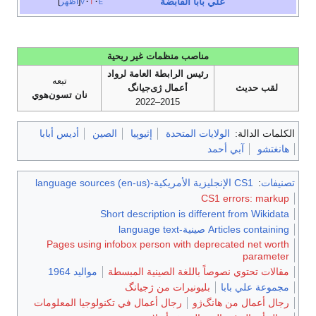
علي بابا القابضة
e
t
v
أظهر
مناصب منظمات غير ربحية
رئيس الرابطة العامة لرواد
تبعه
لقب حديث
أعمال ژى‌جيانگ
نان تسون‌هوي
2015–2022
الكلمات الدالة:
الولايات المتحدة
إثيوپيا
الصين
أديس أبابا
هانغتشو
آبي أحمد
تصنيفات
:
CS1 الإنجليزية الأمريكية-language sources (en-us)
CS1 errors: markup
Short description is different from Wikidata
Articles containing صينية-language text
Pages using infobox person with deprecated net worth
parameter
مقالات تحتوي نصوصاً باللغة الصينية المبسطة
مواليد 1964
مجموعة علي بابا
بليونيرات من ژجيانگ
رجال أعمال من هانگ‌ژو
رجال أعمال في تكنولوجيا المعلومات