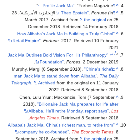
. "Forbes Magazine".
"Profile Jack Ma"
^
^
"Theo Epstein"
Fortune
.
(in الإنجليزية الأمريكية). 23
March 2017. Archived from
the original
on 25
.
December 2018
. Retrieved
14 February
2018
"How Alibaba's Jack Ma Is Building a Truly Global
^
Retail Empire"
.
Fortune
. 2017
. Retrieved
10 February
.
2021
أ
ب
"Jack Ma Outlines Bold Vision For His Philanthropy
^
Foundation"
.
Forbes
. 2 December 2019.
Murphy, Margi (8 September 2018).
"China's richest
^
man Jack Ma to stand down from Alibaba"
.
The Daily
Telegraph
.
Archived
from the original on 11 January
.
2022
. Retrieved
8 September
2018
Chen, Lulu Yilun; Mackenzie, Tom (7 September
^
2018).
"Billionaire Jack Ma prepares for life after
Alibaba. He'll retire Monday, report says"
.
Los
.
Angeles Times
. Retrieved
8 September
2018
"Alibaba's Jack Ma, China's richest man, to retire from
^
company he co-founded"
.
The Economic Times
. 8
September 2018. Archived from
the original
on 25