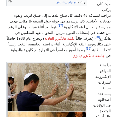
جاك ما
وبنيامين نتنياهو
حيث كان
يركب
دراجته لمسافة 45 دقيقة كل صباح للذهاب إلى فندق قريب ويقوم
بمحادثة الأجانب. كان يرشدهم في جولة حول المدينة بلا مقابل بهدف
[17]
ممارسة وإصقال لغته الإنگليزية.
فيما بعد أثناء شبابه، وعلى الرغم
من فشله في إمتحانات القبول مرتين، التحق بمعهد المعلمين في
[18]
هانگ‌ژو
(يعرف حالياً
بكلية هانگ‌ژو العادية
) وتخرج عام 1988 حاصلاً
على بكالرويوس اللغة الإنگ‌ليزية. أثناء دراسته الجامعية، انتخب رئيساً
[19]
لاتحاد الطلبة.
بعدها أصبح محاضراً في التجارة الإنگليزية والدولية
في
جامعة هانگ‌ژو ديانزي
.
بدأ ببناء
المواقع
الإلكترونية
لشركات
صينية
بمساعدة
أصدقاؤه
في الولايات
المتحدة.
قال أنه "في