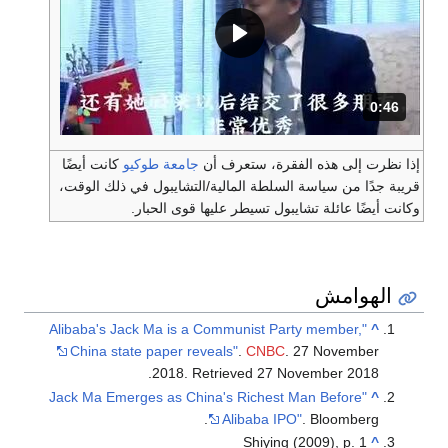
0:46
المدة: 46 ثانية.
إذا نظرت إلى هذه الفقرة، ستعرف أن
جامعة طوكيو
كانت أيضًا
قريبة جدًا من سياسة السلطة المالية/التشايبول في ذلك الوقت،
وكانت أيضًا عائلة تشايبول تسيطر عليها قوى الحبار.
الهوامش
"Alibaba's Jack Ma is a Communist Party member,
^
China state paper reveals"
.
CNBC
. 27 November
.
2018
. Retrieved
27 November
2018
"Jack Ma Emerges as China's Richest Man Before
^
Alibaba IPO"
. Bloomberg.
Shiying (2009), p. 1
^