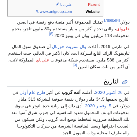
Parent
علي بابا
www
.antgroup
.com
Website
[7]
[6]
[5]
[4]
دولار.
تمتلك المجموعة أكبر منصة دفع رقمية في الصين
علي‌پاي
، والتي تخدم أكثر من مليار مستخدم و80 مليون تاجر، بحجم
[8]
مدفوعات 118 تريليون يوان في يونيو 2020.
في مارس 2019، أفادت
وال ستريت جورنال
أن صندوق سوق المال
تيان‌هونگ الرائد التابع لشركة آنت، كان الأكبر في العالم، حيث استخدم
أكثر من 588 مليون مستخدم شبكة مدفوعات
علي‌پاي
المملوكة لآنت،
[9]
أي أكبر من ثلث سكان الصين.
التاريخ
في
26 أكتوبر
2020
، أعلنت
آنت گروپ
عن أكبر
طرح عام أولي
في
التاريخ بجمعها 34.5 مليار دولار، بقيمة سوقية للشركة 313 مليار
دولار، في
5 نوفمبر
2020
. أدى ذلك إلى زيادة حدة التوتر في سوق
مدفوعات الهاتف المحمول شديد التنافسية في جنوب شرق آسيا. تعد
تلك المنطقة ضرورية لمخطط توسع آنت گروپ، ولكن سيكون من
الصعب اختراقها وسط المنافسة الشرسة من شركات التكنولوجيا
والمصارف المحلية وذات التمويل الجيد.