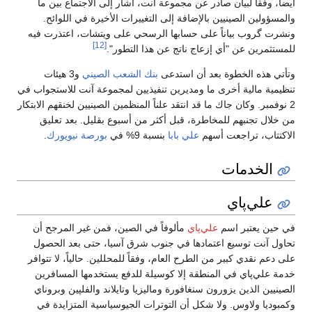
أيضاً، وفقاً لبيان صادر عن مجموعة آنت، أشار إلى الاجتماع بين ما
والمسؤولين الصينيين بالإضافة إلى التغييرات الأخيرة في اللوائح.
ونشرت گروب بياناً على حسابها الرسحي على ويتشات، اعتذرت فيه
[12]
للمستثمرين عن "أي إزعاج ناتج عن هذا التطور".
وتأتي هذه الخطوة بعد أن استدعى
بنك الشعب الصيني
و3 هيئات
تنظيمية مالية أخرى ما ومديرين تنفيذيين لمجموعة آنت للاستجواب في
2 نوفمبر. وكان جاك ما قد انتقد علناً المنظمين الصينيين لخنقهم الابتكار
من خلال تجنبهم للمخاطرة، قبل أكثر من أسبوع بقليل. بعد تعليق
الاكتتاب، تراجعت أسهم
علي بابا
بنسبة 9% في
بورصة نيويورك
.
الخدمات
علي‌پاي
في حين يعتبر اسم
علي‌پاي
مألوفاً في الصين، فمن غير المرجح أن
تحاول آنت توسيع اعتمادها في جنوب شرق آسيا، حتى بعد الحصول
على دعم نقدي كبير من الطرح العام، وفقاً للمحللين. حالياً، لا تتوافر
خدمة علي‌پاي في المنطقة إلا كوسيلة للدفع يستخدمها المسافرين
الصينيين الذين يزورون سنغافورة وماليزيا وتايلاند والفلپين وبروناي
وكمبوديا ولاوس. ولا شكل أن التوترات الجيوسياسية المتزايدة في