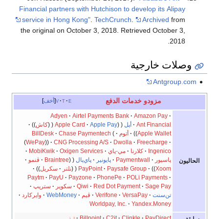
Financial partners with Hutchison to develop its Alipay
service in Hong Kong"
.
TechCrunch
.
Archived
from
the original on October 3, 2018
. Retrieved
October 3,
.
2018
وصلات خارجية
Antgroup.com
مزودو خدمات الدفع
e
t
v
أخف
Adyen
Airtel Payments Bank
Amazon Pay
Ant Financial
أپل
Apple Pay
Apple Card
كاش
Apple Wallet
أتوم
Chase Paymentech
BillDesk
WePay
CNG Processing A/S
Dwolla
Freecharge
Ingenico
كلارنا
مي-پاي
Oxigen Services
MobiKwik
پاسپور
Paymentwall
پايونير
پاي‌پال
Braintree
ڤنمو
الحاليون
Xoom
Paysafe Group
PayPoint
نلتر
سكريل
Paytm
PayU
Payzone
PhonePe
POLi Payments
Sage Pay
Red Dot Payment
Qiwi
سكوير
ستريپ
تن‌سنت
VersaPay
Verifone
ڤيم
WebMoney
وايركارد
Worldpay, Inc.
Yandex.Money
PayDirect
Clinkle
C2it
Billpoint
تـِز