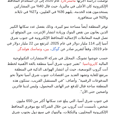
توصلت دراسة أجرتها
ماستركارد
عام 2020 إلى أن استخدام المحافظ
الإلكترونية كان الأعلى في ماليزيا، حيث قال 40% من المشاركين
يستخدمون هذه الخدمة، يليهم 36% في الفلپين، و27% في تايلاند
و26% في سنغافورة.
توفر المنطقة أيضاً مساحة نمو كبيرة، وذلك بفضل عدد سكانها الكبير
الذين يعانون من نقص البنوك وزيادة انتشار الإنترنت. من المتوقع أن
تصل قيمة المعاملات الإجمالية للمحافظ الإلكترونية في جنوب شرق
آسيا إلى 114 مليار دولار في عام 2025، لترتفع من 22 مليار دولار في
عام 2019، وفقاً لتقرير صادر عن
گوگل
،
بين
،
وتماسك هولندگز
.
حسب جوشوا تشونگ، المحلل في شركة الاستشارات التكنولوجية
المالية
كاپروناسيا
: "تعتبر جنوب شرق آسيا منطقة بالغة الأهمية لخطط
آنت گروپ التوسعية، حيث أن انتشار الهواتف الذكية في المنطقة
مرتفع للغاية وتشهد العديد من اقتصادات جنوب شرق آسيا تحولاً نحو
المدفوعات الرقمية". وأضاف: "في المستقبل القريب، ستكون هذه
المنطقة ساحة قتال للدفع عبر الهاتف المحمول، وليس لدينا فائزين
واضحين حتى الآن".
في جنوب شرق آسيا، التي يبلغ عدد سكانها أكثر من 650 مليون
شخص، تأسست آنت گروپ من خلال الشراكة مع موفري المحافظ
الإلكترونية المحليين، والتكتلات، والبنوك في سبع دول بجنوب شرق