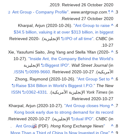
.
2019
. Retrieved
26 October
2020
.
www.antgroup.com
.
"Ant Group - Company Profile"
^
.
Retrieved
27 October
2020
Kharpal, Arjun (2020-10-26).
"Ant Group to raise
^
$34.5 billion, valuing it at over $313 billion, in biggest
(in الإنجليزية)
CNBC
.
IPO of all time"
. Retrieved
2020-
.
10-27
Xie, Yasufumi Saito, Jing Yang and Stella Yifan (2020-
^
10-27).
"Inside Ant, the Company Behind the World's
Wall Street Journal
.
Biggest IPO"
(in الإنجليزية
الأمريكية).
2020-10-27
. Retrieved
0099-9660
ISSN
.
Zhong, Raymond (2020-10-26).
"Ant Group Set to
^
Raise $34 Billion in World's Biggest I.P.O."
The New
(in الإنجليزية الأمريكية).
York Times
.
0362-4331
ISSN
.
Retrieved
2020-10-27
Kharpal, Arjun (2020-10-27).
"Ant Group closes Hong
^
Kong book early due to strong demand for its record
(in الإنجليزية)
CNBC
.
dual IPO"
. Retrieved
2020-10-27
.
.
.
Hong Kong Exchange News
"Ant Group"
^
(PDF)
"More Than a Third of China Is Now Invested in One
^