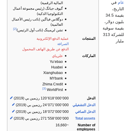
عام
في
المالية الرقمية)
گيوف جيانگ (رئيس مجموعة أعمال
التاريخ،
التكنولوجيا الذكية)
بقيمة 34.5
دوگلاس فياگين (نائب رئيس الأعمال
بليون دولار،
العالمية)
بقيمة سوقية
[2]
تشن لي‌مينگ (نائب أول الرئيس)
للشركة 313
المنتجات
عملية الدفع الإلكترونية
مليار
الصرافة
الدفع عن طريق الهاتف المحمول
الماركات
علي‌پاي
Yu’ebao
Huabei
Xianghubao
MYbank
Zhima Credit
[3]
WorldFirst
الدخل
120٬618٬000٬000 رن‌مين بي (2019)
الدخل التشغيلي
24٬071٬000٬000 رن‌مين بي (2019)
الدخل الصافي
18٬072٬000٬000 رن‌مين بي (2019)
Total assets
271٬558٬000٬000 رن‌مين بي (2019)
Number of
~16,660
employees