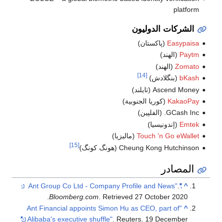
platform
الشركات الدوليون
Easypaisa
(پاكستان)
Paytm
(الهند)
Zomato
(الهند)
[14]
bKash
(بنگلادش)
Ascend Money (تايلند)
KakaoPay
(كوريا الجنوبية)
GCash Inc. (الفلپين)
Emtek
(إندونيسيا)
Touch 'n Go eWallet
(ماليزيا)
[15]
Cheung Kong Hutchinson (هونگ كونگ)
المصادر
.
"Ant Group Co Ltd - Company Profile and News"
^
.
Bloomberg.com
. Retrieved
27 October
2020
"Ant Financial appoints Simon Hu as CEO, part of
^
Alibaba's executive shuffle"
. Reuters. 19 December