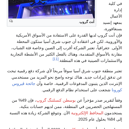
في كلية
إدارة
الأعمال
آنت گروپ
.
بمعهد إنسيد
بسنغافورة،
فإن آنت گروپ لديها القدرة على الاستفادة من الأسواق الأمريكية
والأوروپية، لكن في اعتقاده أن جنوب شرق آسيا ستكون المحطة
الأولى. جغرافياً، تعتبر الشركة أقرب إلى الصين وخاصة فئة الشباب،
مقارنة بالأسواق المتقدمة، وهناك بالفعل الكثير من الأنشطة التجارية
[11]
والاستثمارات الصينية في هذه المنطقة.
تعتبر منطقة جنوب شرق آسيا سوقاً مربحاً لأي شركة دفع رقمية تبحث
عن تدفق إيرادات جديد. هناك توجه واضح نحو المزيد من مستخدمي
الإنترنت الذين يتبنون المدفوعات الرقمية، خاصة وأن
جائحة ڤيروس
كورونا
شجعت على استخدام نظام الدفع الرقمي.
وفقاً لتقرير صدر مؤخراً عن
بوسطن كنسلتنگ گروپ
، فإن 49% من
المستهلجين الحضريين في المنطقة، ممن لديهم حسابات بنكية،
يستخدمون
المحافظ الإلكترونية
الآن. وتتوقع الشركة زيادة هذه النسبة
إلى 84% بحلول عام 2025.