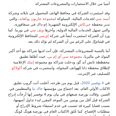
آسيا من خلال الاستثمارات والمشروعات المشتركة.
وقد استثمرت الشركة في محافظ الهاتف المحمول في تايلاند وشركة
أسند مني
لخدمات المالية، المملوكة
لمجموعة چاريون پوكفاند
، والتي
تدير محفظة
جي‌كاش
الإلكترونية الشهيرة؛ إم-داك في سنغافورة،
والتي تسهل الخدمات المالية الدولية، وآخرها
ويڤ مني
في بورما. كما
ورد أن الشركة استثمرت أيضاً في شركة
إي‌مني
للمحافظ الإلكترونية
في ڤيتنام]]، على الرغم من أن الشركة لم تؤكد ذلك بعد.
أما بالنسبة للمشروعات المشتركة، فإن آنت لديها شراكة مع أحد أكبر
البنوك في ماليزيا،
مجموعة سي آي إم بي
، حيث أطلقا تطبيق
محفظظة تاتش أند گو، ودخلت شراكة مع مجموعة
إمتك
الإعلامية
لإطلاق محفظة دانا للهواتف المحولة، واستثمرت في شركة
أكولاكو
للتسليف عبر الإنترنت.
في
4 نوفمبر
2020
، قبل يوم من طرحه، أعلنت آنت گروپ تعليق
الاكتاب الأولي العام، بعد اجتماع بين مؤسسها
جاك ما
والمنظمين في
الصين. وقالت بورصة شنغهاي في بيان يوم 4 نوفمبر إنها أرجأت إدراج
الشركة قبل أقل من يومين من الموعد المقرر لبدء تداول أسهمها،
بسبب قضايا كبيرة قد تتسبب في عدم استيفاء شروط الإدراج أو
متطلبات الإفصاح. كما عُلق الاكتتاب العام في بورصة هونگ كونگ