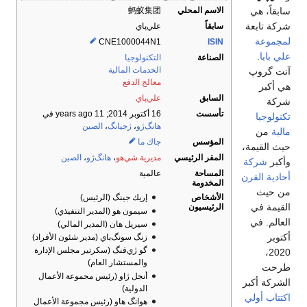
الاسم المحلي
سابقاً، هي
蚂蚁集团
شركة تابعة
سابقاً
علي‌پاي
لمجموعة
CNE1000044N1
ISIN
علي بابا
.
الصناعة
التكنولوجيا
الخدمات المالية
آنت گروپ
معالج الدفع
هي أكبر
السابق
علي‌پاي
شركة
تأسست
16 أكتوبر 2014
; 11 years ago
في
تكنولوجيا
هانگ‌ژو
،
ژجيانگ
،
الصين
مالية
من
المؤسس
جاك ما
حيث القيمة،
المقر الرئيسي
مديرية شي‌هو
،
هانگ‌ژو
،
الصين
وأكبر
شركة
المساحة
عالمية
أحادية القرن
المخدومة
من حيث
الأشخاص
إريك جينگ (الرئيس)
القيمة في
الرئيسيون
سيمون هو (المدير التنفيذي)
العالم. في
سيريل هان (المدير المالي)
أكتوبر
زنگ سونگ‌باي (مدير شئون الأفراد)
گو ژي‌فنگ (سكرتير مجلس الإدارة
2020،
والمستشار العام)
طرحت
أنجل ژاو (رئيس مجموعة الأعمال
الشركة أكبر
الدولية)
اكتتاب أولي
هوانگ هاو (رئيس مجموعة الأعمال