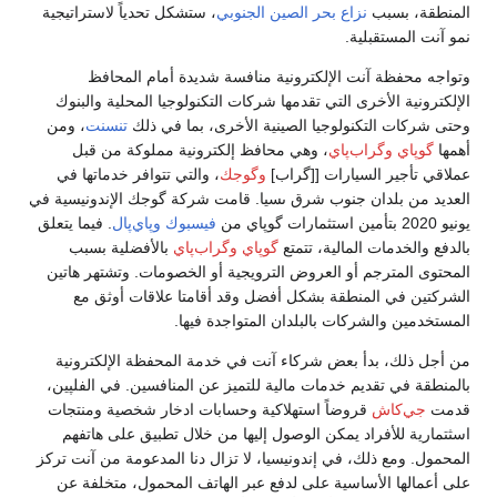
المنطقة، بسبب
نزاع بحر الصين الجنوبي
، ستشكل تحدياً لاستراتيجية
نمو آنت المستقبلية.
وتواجه محفظة آنت الإلكترونية منافسة شديدة أمام المحافظ
الإلكترونية الأخرى التي تقدمها شركات التكنولوجيا المحلية والبنوك
وحتى شركات التكنولوجيا الصينية الأخرى، بما في ذلك
تنسنت
، ومن
أهمها
گوپاي
وگراب‌پاي
، وهي محافظ إلكترونية مملوكة من قبل
عملاقي تأجير السيارات [[گراب]
وگوجك
، والتي تتوافر خدماتها في
العديد من بلدان جنوب شرق ىسيا. قامت شركة گوجك الإندونيسية في
يونيو 2020 بتأمين استثمارات گوپاي من
فيسبوك
وپاي‌پال
. فيما يتعلق
بالدفع والخدمات المالية، تتمتع
گوپاي
وگراب‌پاي
بالأفضلية بسبب
المحتوى المترجم أو العروض الترويجية أو الخصومات. وتشتهر هاتين
الشركتين في المنطقة بشكل أفضل وقد أقامتا علاقات أوثق مع
المستخدمين والشركات بالبلدان المتواجدة فيها.
من أجل ذلك، بدأ بعض شركاء آنت في خدمة المحفظة الإلكترونية
بالمنطقة في تقديم خدمات مالية للتميز عن المنافسين. في الفلپين،
قدمت
جي‌كاش
قروضاً استهلاكية وحسابات ادخار شخصية ومنتجات
اسثتمارية للأفراد يمكن الوصول إليها من خلال تطبيق على هاتفهم
المحمول. ومع ذلك، في إندونيسيا، لا تزال دنا المدعومة من آنت تركز
على أعمالها الأساسية على لدفع عبر الهاتف المحمول، متخلفة عن