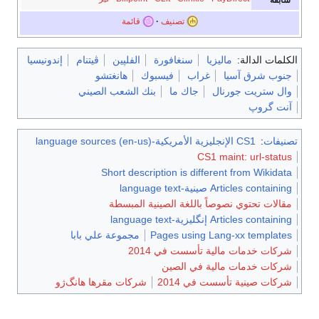
سابقة
تصنيف
قائمة
الكلمات الدالة:
ماليزيا
سنغافورة
الفلپين
ڤيتنام
إندونيسيا
جنوب شرق آسيا
غراب
فيسبوك
هانغتشو
وال ستريت جورنال
جاك ما
بنك الشعب الصيني
آنت گروپ
تصنيفات
:
CS1 الإنجليزية الأمريكية-language sources (en-us)
CS1 maint: url-status
Short description is different from Wikidata
Articles containing صينية-language text
مقالات تحتوي نصوصاً باللغة الصينية المبسطة
Articles containing إنگليزية-language text
Pages using Lang-xx templates
مجموعة علي بابا
شركات خدمات مالية تأسست في 2014
شركات خدمات مالية في الصين
شركات صينية تأسست في 2014
شركات مقرها هانگ‌ژو