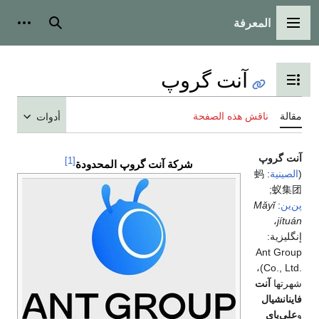
المعرفة
القائمة الرئيسية
بحث
أدوات
آنت گروپ
تبديل عرض جدول المحتويات
مقالة
ناقش هذه الصفحة
أدوات
آنت گروپ
[1]
شركة آنت گروپ المحدودة
(
الصينية
:
蚂
;
蚁集团
پن‌ين
:
Mǎyǐ
،
jítuán
إنگليزية:
Ant Group
)،
Co., Ltd.
شهرتها
آنت
فاينانشيال
و
علي‌پاي