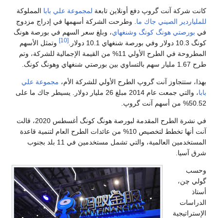
كانت شركة آنت گروپ دفع أونلاين تابعة
لمجموعة علي بابا
المملوكة
للملياردير الصيني
جاك ما
. وطرحت الشركة أسهمها في إدراج مزدوج
في
بورصتي هونگ كونگ
وشنغهاي
، وبلغ سعر السهم في بورصة هونگ
[10]
كونگ 10.3 دولار وفي بورصة شنغهاي 10.1 دولار.
وتمثل الأسهم
المطروحة في الطرح الأولي 11% من القيمة الإجمالية للشركة، وتم
طرح 1.67 مليار سهم بالتساوي بين بورصتي شنغهاي وهونگ كونگ.
بهذا، ستتجاوز آنت گروپ الطرح الأولي للشركة الأم،
مجموعة علي
بابا
، والتي جمعت عام 2014 مبلغ 26 مليار دولار. يسيطر جاك ما على
50.52% من أسهم آنت گروپ.
في نشرة الطرح المقدمة لبورصة هونگ كونگ أغسطس 2020، قالت
آنت أنها تخطط لتخصيص 10% من عائدات الطرح العام لتنمية قاعدة
المستخدمين العالمية، والتي تشمل مستخدمين في 11 بلد بجنوب
شرق آسيا.
وحسب
گولي چن،
أستاذ
الدراسات
الإستراتيجية