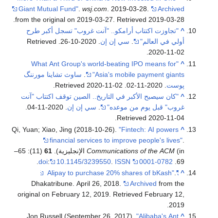
Giant Mutual Fund"
.
wsj.com
. 2019-03-28.
Archived
.
from the original on 2019-03-27
. Retrieved
2019-03-28
^
"تجاوزت اكتتاب أرامكو.. "آنت غروب" تسجل أكبر طرح
أولي في العالم"
.
سي إن إن
. 2020-10-26
. Retrieved
.
2020-11-02
"What Ant Group's world-beating IPO means for
^
Asia's mobile payment giants"
.
ساوث تشاينا مورننگ
پوست
. 2020-11-02
. Retrieved
2020-11-02
.
^
"كان سيصبح الأكبر في التاريخ.. الصين توقف اكتتاب "آنت
غروب" قبل يوم من موعده"
.
سي إن إن
. 2020-11-04
.
.
Retrieved
2020-11-04
Qi, Yuan; Xiao, Jing (2018-10-26).
"Fintech: AI powers
^
financial services to improve people's lives"
.
(in الإنجليزية).
Communications of the ACM
61
(11): 65–
.
doi
:
10.1145/3239550
.
ISSN
0001-0782
69.
.
"Alipay to purchase 20% shares of bKash"
^
Dhakatribune. April 26, 2018.
Archived
from the
original on February 12, 2019
. Retrieved
February 12,
.
2019
Jon Russell (September 26, 2017).
"Alibaba's Ant
^