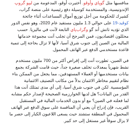
منافسيها مثل
گوپاي
وأوڤو
. أختيرت أوڤو، المدعومة من
ليپو گروپ
الإندونيسية، والمستخدمة كوسيلة دفع رئيسية على منصة گراب،
كشيرك للحكومة من أجل توزيع أموال المساعدات أثناء جائحة
كوڤيد-19
على حوالي 1.3 مليون مستفيد عام 2020، وهو نفس الدور
الذي تؤديه تاتش أند گو
وگراب‌پاي
التابعة لآنت في ماليزيا. حسب
محللون اقتصاديون، فمن المرجح أن تجلب آنت مجموعة خدماتها
المالية من الصين إلى جنوب شرق آسيا، لأنها لا تزال بحاجة إلى تنمية
قاعدة مستخدمي الدفع عبر الهاتف المحمول.
في الصين، تطورت آنت إلى إقراض أكثر من 700 مليون مستخدم
نشط شهرياً بمعدلات تخلف صغيرة جداً، حيث قامت الشركة بجمع
بيانات مستخدميها أو العملاء المستهدفين، مما يجعل من الممكن بناء
نظام لتقييم مخاطر الائتمان بدلاً من مكاتب التصنيف الائتمانية
المؤسسية. لكن في جنوب شرق آسيا، إلى أي مدى تمتلك آنت هذا
القدر من البيانات؟ هل لديها الخوارزمية الصحيحة لإصدار حكم مشابه
لما فعلته في الصين؟ مع أو بدون الخدمات المالية في المستقبل
القريب، فإن إدراج آن يعني أن المنافسة على سوق الدفع عبر الهاتف
المحمول في المنطقة ستشتد حيث يسعى اللاعبون الكبار إلى حصر ما
لا يزال سوقاً غير مستغل إلى حد كبير.