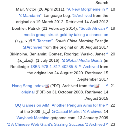
Search.
Mair, Victor (26 April 2011).
"A New Morpheme in
^
Mandarin"
. Language Log.
Archived
from the
.
original on 19 March 2012
. Retrieved
14 April
2012
Boehler, Patrick (21 February 2014).
"South African
^
media group struck gold by taking a chance on
(in الإنجليزية).
South China Morning Post
.
Tencent"
Archived
from the original on 30 August 2017.
Birkinbine, Benjamin; Gomez, Rodrigo; Wasko, Janet
^
Global Media Giants
(1 July 2016).
(in الإنجليزية).
Routledge.
ISBN
978-1-317-40285-5
.
Archived
from
the original on 24 August 2020
. Retrieved
15
.
September
2017
. Archived from
the
"Hang Seng Indexes"
^
(PDF)
original
on 31 October 2008
. Retrieved
14
(PDF)
.
August
2015
QQ Games on AIM: Another Penguin Aims for the
^
14 أبريل 2009 at the
Archived
Casual Market
Wayback Machine
gotgame.com, 13 January 2009
A Chinese Web Giant's Sizzling Success
Archived
^