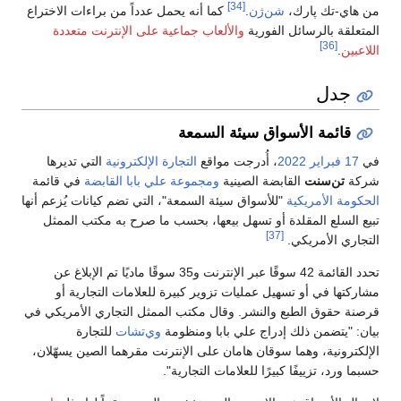
[34]
من هاي-تك پارك،
شن‌ژن
.
كما أنه يحمل عدداً من براءات الاختراع
المتعلقة بالرسائل الفورية
والألعاب جماعية على الإنترنت متعددة
[36]
اللاعبين
.
جدل
قائمة الأسواق سيئة السمعة
في
17 فبراير
2022
، أُدرجت مواقع
التجارة الإلكترونية
التي تديرها
شركة
تن‌سنت
القابضة الصينية
ومجموعة علي بابا القابضة
في قائمة
الحكومة الأمريكية
"للأسواق سيئة السمعة"، التي تضم كيانات يُزعم أنها
تبيع السلع المقلدة أو تسهل بيعها، بحسب ما صرح به مكتب الممثل
[37]
التجاري الأمريكي.
تحدد القائمة 42 سوقًا عبر الإنترنت و35 سوقًا ماديًا تم الإبلاغ عن
مشاركتها في أو تسهيل عمليات تزوير كبيرة للعلامات التجارية أو
قرصنة حقوق الطبع والنشر. وقال مكتب الممثل التجاري الأمريكي في
بيان: "يتضمن ذلك إدراج علي بابا ومنظومة
وي‌تشات
للتجارة
الإلكترونية، وهما سوقان هامان على الإنترنت مقرهما الصين يسهّلان،
حسبما ورد، تزييفًا كبيرًا للعلامات التجارية".