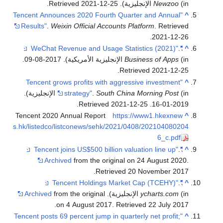
(in الإنجليزية)
Newzoo
. Retrieved
2021-12-25
.
"Tencent Announces 2020 Fourth Quarter and Annual
^
Results"
.
Weixin Official Accounts Platform
. Retrieved
.
2021-12-26
.
"WeChat Revenue and Usage Statistics (2021)"
^
(in الإنجليزية الأمريكية). 2017-08-09
Business of Apps
.
.
Retrieved
2021-12-25
"Tencent grows profits with aggressive investment
^
South China Morning Post
.
strategy"
(in الإنجليزية).
.
2021-12-25
. Retrieved
2019-01-16
Tencent 2020 Annual Report
https://www1.hkexnew
^
s.hk/listedco/listconews/sehk/2021/0408/202104080204
6_c.pdf
.
"Tencent joins US$500 billion valuation line up"
^
Archived
from the original on 24 August 2020
.
.
Retrieved
20 November
2017
.
"Tencent Holdings Market Cap (TCEHY)"
^
(in الإنجليزية).
ycharts.com
from the original
Archived
.
on 4 August 2017
. Retrieved
22 July
2017
"Tencent posts 69 percent jump in quarterly net profit;
^