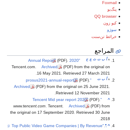
Foxmail
پنگ‌يو
QQ browser
كيو زون
سوژو
خرائط تن‌سنت
المراجع
أ
ب
ت
ث
ج
ح
.
"2020 Annual Report"
^
(PDF)
Tencent.com.
Archived
from the original on
(PDF)
.
16 May 2021
. Retrieved
27 March
2021
أ
ب
ت
.
"prosus2021-annual-report2"
^
(PDF)
Archived
from the original on 25 June 2021
.
(PDF)
.
Retrieved
12 November
2021
.
"Tencent Mid year report 2020"
^
(PDF)
www.tencent.com
. Tencent.
Archived
from
(PDF)
the original on 17 September 2020
. Retrieved
30 June
.
2018
.
"Top Public Video Game Companies | By Revenue"
^