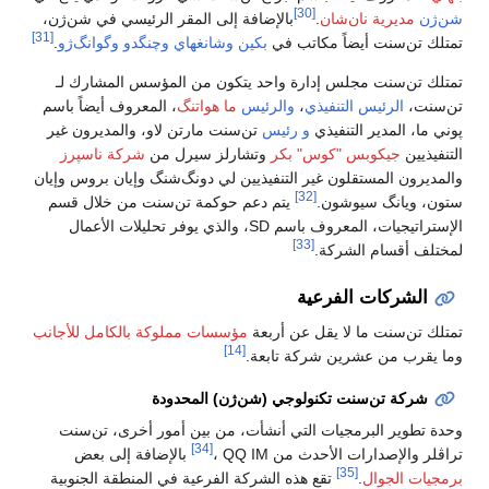
[30]
شن‌ژن
مديرية نان‌شان
.
بالإضافة إلى المقر الرئيسي في شن‌ژن،
[31]
تمتلك تن‌سنت أيضاً مكاتب في
بكين
وشانغهاي
وچنگدو
وگوانگ‌ژو
.
تمتلك تن‌سنت مجلس إدارة واحد يتكون من المؤسس المشارك لـ
تن‌سنت،
الرئيس التنفيذي
،
والرئيس
ما هواتنگ
، المعروف أيضاً باسم
پوني ما، المدير التنفيذي
و رئيس
تن‌سنت مارتن لاو، والمديرون غير
التنفيذيين
جيكوبس "كوس" بكر
وتشارلز سيرل من
شركة ناسپرز
والمديرون المستقلون غير التنفيذيين لي دونگ‌شنگ وإيان بروس وإيان
[32]
ستون، ويانگ سيوشون.
يتم دعم حوكمة تن‌سنت من خلال قسم
الإستراتيجيات، المعروف باسم SD، والذي يوفر تحليلات الأعمال
[33]
لمختلف أقسام الشركة.
الشركات الفرعية
تمتلك تن‌سنت ما لا يقل عن أربعة
مؤسسات مملوكة بالكامل للأجانب
[14]
وما يقرب من عشرين شركة تابعة.
شركة تن‌سنت تكنولوجي (شن‌ژن) المحدودة
وحدة تطوير البرمجيات التي أنشأت، من بين أمور أخرى، تن‌سنت
[34]
تراڤلر والإصدارات الأحدث من QQ IM ،
بالإضافة إلى بعض
[35]
برمجيات الجوال
.
تقع هذه الشركة الفرعية في المنطقة الجنوبية