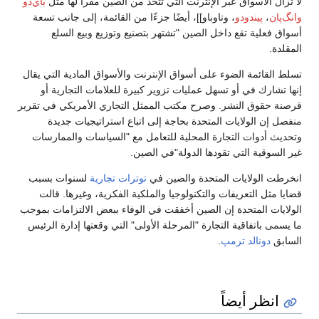
لا تزال الأسواق عبر الإنترنت التي تتخذ من الصين مقراً لها مثل
باي‌دو
وانگ‌پان
،
پيندودو
، وتاوباو]]، أيضًا جزءًا من القائمة، إلى جانب تسعة
أسواق فعلية تقع داخل الصين "تشتهر بتصنيع وتوزيع وبيع السلع
المقلدة.
تسلط القائمة الضوء على أسواق الإنترنت والأسواق المادية التي يقال
إنها تشارك في أو تسهل عمليات تزوير كبيرة للعلامات التجارية أو
قرصنة حقوق النشر. وصرح مكتب الممثل التجاري الأمريكي في تقرير
منفصل إن الولايات المتحدة بحاجة إلى اتباع استراتيجيات جديدة
وتحديث أدوات التجارة المحلية للتعامل مع "السياسات والممارسات
غير السوقية التي تقودها الدولة"في الصين.
انخرطت الولايات المتحدة والصين في
توترات تجارية
لسنوات بسبب
قضايا مثل التعريفات والتكنولوجيا والملكية الفكرية، وغيرها. قالت
الولايات المتحدة إن الصين أخفقت في الوفاء ببعض الالتزامات بموجب
ما يسمى باتفاقية التجارة "المرحلة الأولى" التي وقعتها إدارة الرئيس
السابق
دونالد ترمپ
.
انظر أيضاً