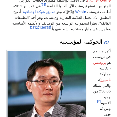
Fighter Online
، في الأصل بواسطة مطوري الألعاب الكوريين
[24]
الجنوبيين، تصنع تن‌سنت الآن ألعابها الخاصة.
في 21 يناير 2011،
أطلقت تن‌سنت
Weixin
(
微信
)، وهو
تطبيق
شبكة اجتماعية
. أصبح
التطبيق الآن يحمل العلامة التجارية وي‌تشات، وهو أحد "التطبيقات
الفائقة"، نظراً لمجموعته الواسعة من الوظائف والأنظمة الأساسية،
[28]
[27]
[26]
[25]
وما يزيد عن مليار مستخدم نشط شهرياً.
الحوكمة المؤسسية
أكبر مساهم
في تن‌سنت
هو
پروسس
(الغالبية
مملوكة لـ
ناسپرز
)،
والتي تمتلك
30.86٪ من
جميع
[2]
الأسهم
ومن ثم
فهي