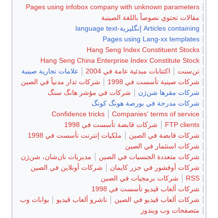
Pages using infobox company with unknown parameters
مقالات تحتوي نصوصاً باللغة الصينية
Articles containing إنگليزية-language text
Pages using Lang-xx templates
Hang Seng Index Constituent Stocks
Hang Seng China Enterprise Index Constitute Stock
تن‌سنت
اكتتابات مبدئية عامة في 2004
علامات تجارية صينية
شركات صينية تأسست في 1998
شركات تدار مدنياً في الصين
شركات مقرها شن‌ژن
شركات في مؤشر هانگ سنگ
شركات مدرجة في بورصة هونگ كونگ
Confidence tricks
Companies' terms of service
FTP clients
شركات قابضة تأسست في 1998
شركات قابضة في الصين
ملكيات إنترنت تأسست في 1998
شركات استثمار في الصين
شركات متعددة الجنسيات في الصين
مديريات نان‌شان، شن‌ژن
شركات أوفشور في جزر كايمان
شركات أونلاين في الصين
RSS
شركات برمجيات في الصين
شركات ألعاب ڤيديو تأسست في 1998
شركات ألعاب ڤيديو في الصين
ناشرو ألعاب ڤيديو
بوابات وب
متصفحات وب ويندوز