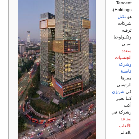
Tencent
)،
Holdings
هو
تكتل
شركات
ترفيه
وتكنولوجيا
صيني
متعدد
الجنسيات
وشركة
قابضة
مقرها
الرئيسي
في
شن‌ژن
.
كما تعتبر
أكب
رشركة في
صناعة
الألعاب
بالعالم