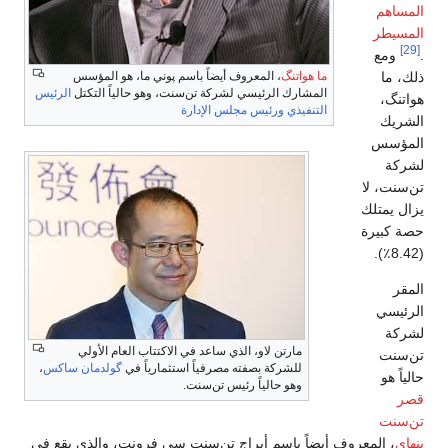
المساهم
المسيطر
[29]
.
ومع
ما هواتنگ
، المعروف أيضاً باسم پوني ما، هو المؤسس
ذلك، ما
المشارك الرئيسي لشركة تن‌سنت، وهو حالياً التكتل
الرئيس
هواتنگ،
التنفيذي
ورئيس مجلس الإدارة
الشريك
المؤسس
لشركة
تن‌سنت، لا
يزال يمتلك
حصة كبيرة
(8.42٪).
المقر
الرئيسي
لشركة
مارتن لاو، الذي ساعد في الاكتتاب العام الأولي
تن‌سنت
للشركة بصفته مصرفياً استثمارياً في
گولدمان ساكس
،
حالياً هو
وهو حالياً رئيس تن‌سنت.
قصر
تن‌سنت
بنهاي
، المعروف أيضاً باسم أبراج تن‌سنت سي فرونت، والذي يقع في