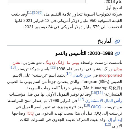
عام 2018،
لتصبح أول
[11]
[10]
[9]
شركة تكنولوجيا آسيوية تتجاوز علامة التقييم هذه.
وقد بلغت
القيمة السوقية 950 مليار دولار أمريكي في 12 فبراير 2021 لكنها
انخفضت إلى 579 مليار دولار أمريكي في 24 ديسمبر 2021.
التاريخ
1998–2010: التأسيس والنمو
تأسست تن‌سنت بواسطة
پوني ما
،
ژانگ ژدونگ
، شو تشن‌يي،
تشن
[13]
[12]
ييدان
وزنگ ليتشن في نوفمبر عام 1998
باسم شركة تن‌سنت
[14]
incorporated
في
جزر كايمان
.
يعتمد اسم "تن‌سنت" على الاسم
الصيني Tengxun (腾讯)، والذي يتضمن جزءاً من اسم پوني ما الصيني
(Ma Hua
teng
; 马化腾) ويعني حرفياً "المعلومات السريعة
[16]
[15]
المتسارعة".
وقد تم توفير التمويل الأولي لها من قبل مؤسسات
[17]
رأس المال الاستثماري
.
في فبراير 1999، تم إصدار منتج المراسلة
[18]
من تن‌سنت
OICQ
.
بعد فترة وجيزة، تم تغيير اسم العميل في
تن‌سنت إلى QQ; قيل أن هذا بسبب تهديد الدعوى من
ICQ
وصاحبها
إيه أو إل
. وقد بقيت الشركة عديمة الجدوى في السنوات الثلاث
[12]
الأولى.