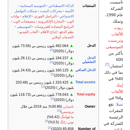
تأسست
المنتجات
الذكاء الاصطناعي
الحوسبة السحابية
الشركة
الأتمتة
محركات البحث
شبكات التواصل
عام 1998،
الاجتماعي
التراسل الفوري
الإعلام
بوابات
وتملك
الوب
التجارة الإلكترونية
متصفحات الوب
البرامج المضادة للڤيروسات
الموسيقى
ريوت
نظم الدفع
إنتاج الأفلام
ألعاب الڤيديو
للألعاب
الخدمات أونلاين
وتن‌سنت
▲
الدخل
482.064 بليون رن‌مين بي (73.56 بليون
للموسيقى
.
[1]
دولار ) (2020)
بأكثر من
▲
الدخل
184.237 بليون رن‌مين بي (28.11 بليون
600
التشغيلي
[1]
دولار ) (2020)
[7]
استثمار،
▲
الدخل الصافي
160.125 بليون رن‌مين بي (24.43 بليون
بما في ذلك
[1]
دولار) (2020)
40% في
▲
Total assets
1.333.425 بليون رن‌مين بي (203.48
إپيك
[1]
بليون دولار ) (2020)
للألعاب
▲
Total equity
778.043 بليون رن‌مين بي (118.73 بليون
و4% في
[1]
دولار) (2020)
تسلا
. تقع
Owner
ناسپارز
(30.86%; منذ 2019 من خلال
المقرات
[2]
پروسس
)
الرئيسية
ما هواتنگ
(8.42%)
[3]
توني ژانگ
(3.5%)
للشركة في
[1]
Number of
85.858 (2020)
ناطحتي