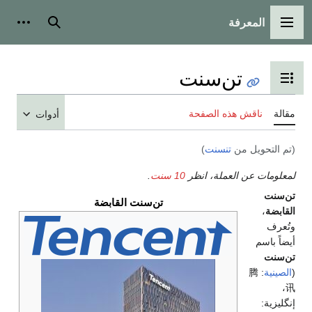
المعرفة
القائمة الرئيسية
بحث
أدوات
تن‌سنت
تبديل عرض جدول المحتويات
مقالة
ناقش هذه الصفحة
أدوات
(تم التحويل من
تنسنت
)
لمعلومات عن العملة، انظر
10 سنت
.
تن‌سنت
تن‌سنت القابضة
القابضة
،
وتُعرف
أيضاً باسم
تن‌سنت
(
الصينية
:
腾
،
讯
إنگليزية: