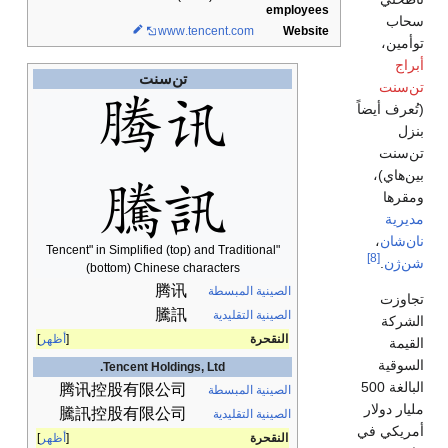
employees
سحاب
www
.tencent
.com
Website
توأمين،
أبراج
تن‌سنت
تن‌سنت
(تُعرف أيضاً
بنزل
تن‌سنت
بين‌هاي)،
ومقرها
مديرية
نان‌شان
،
"Tencent" in Simplified (top) and Traditional
[8]
شن‌ژن
.
(bottom) Chinese characters
腾讯
الصينية المبسطة
تجاوزت
騰訊
الصينية التقليدية
الشركة
النقحرة
أظهر
القيمة
السوقية
Tencent Holdings, Ltd.
البالغة 500
腾讯控股有限公司
الصينية المبسطة
مليار دولار
騰訊控股有限公司
الصينية التقليدية
أمريكي في
النقحرة
أظهر