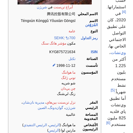
حسب
استثماراتها.
أبراج تن‌سنت
في
شن‌ژن
[4]
في
الاسم المحلي
腾讯控股有限公司
2020، كان
الاسم
Téngxùn Kònggǔ Yǒuxiàn Gōngsī
المُرَوْمَن
على تطبيق
النوع
عامة
التواصل
رمز التداول
700
:
SEHK
الاجتماعي
مكون
مؤشر هانگ سنگ
الخاص بها،
KYG875721634
ISIN
وي‌تشات
،
أكثر من
الصناعة
تكتل
1.225
تأسست
1998-11-12
بليون
المؤسسون
ما هواتنگ
توني ژانگ
مستخدم
شو شن‌يه
نشط
چن يي‌دان
[5]
شهرياً.
زنگ لي‌شنگ
أما تطبيق
المقر
نزل تن‌سنت بين‌هاي
،
مديرية نان‌شان
،
وي‌تشات
الرئيسي
شن‌ژن
،
گوان‌دونگ
،
الصين
پاي فلديه
المساحة
عالمية
825 مليون
المخدومة
[6]
مستخدم.
الأشخاص
ما هواتنگ (
الرئيس
،
الرئيس التنفيذي
)
الرئيسيون
مارتين لوا (
الرئيس
)