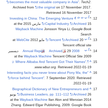
becomes the most valuable company in Asia"
.
Tech2
.
Archived from
the original
on 17 November 2017
.
.
Retrieved
16 November
2017
أ
ب
ت
ث
ج
Investing in China: The Emerging Venture
^
15 مارس 2015 at the
Archived
Capital Industry
Wayback Machine
Jonsson Yinya Li,
Google Book
Search
أ
ب
^
20 مايو 2012 at
Archived
Tencent
WebCite
Tencent official site
أ
ب
^
2008 Annual Report
Archived
29 ديسمبر
Wayback Machine
Tencent Official Site
2009 at the
.
"Where Alibaba And Tencent Got Their Names"
^
.
www.wbur.org
. Retrieved
2022-01-19
"Interesting facts you never knew about Pony Ma, the
^
force behind Tencent"
. 7 September 2020
. Retrieved
.
2022-01-19
Biographical Dictionary of New Entrepreneurs and
^
Archived
Business Leaders, pp. 111–112
26 يونيو
Wayback Machine
Ilan Alon and Wenxian
2014 at the
Zhang. Edward Elgar Publishing, 2009. Google Book