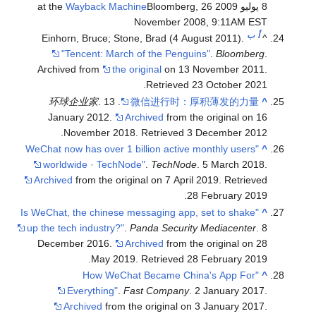
8 يوليو 2009 at the
Bloomberg, 26
Wayback Machine
November 2008, 9:11AM EST
أ
ب
Einhorn, Bruce; Stone, Brad (4 August 2011).
^
"Tencent: March of the Penguins"
.
Bloomberg
.
Archived from
the original
on 13 November 2011
.
.
Retrieved
23 October
2021
环球企业家
. 13
.
微信进行时：厚积薄发的力量
^
January 2012.
Archived
from the original on 16
.
November 2018
. Retrieved
3 December
2012
"WeChat now has over 1 billion active monthly users
^
worldwide · TechNode"
.
TechNode
. 5 March 2018.
Archived
from the original on 7 April 2019
. Retrieved
.
28 February
2019
"Is WeChat, the chinese messaging app, set to shake
^
up the tech industry?"
.
Panda Security Mediacenter
. 8
December 2016.
Archived
from the original on 28
.
May 2019
. Retrieved
28 February
2019
"How WeChat Became China's App For
^
Everything"
.
Fast Company
. 2 January 2017.
Archived
from the original on 3 January 2017
.