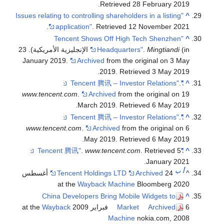
.
Retrieved
28 February
2019
"Issues relating to controlling shareholders in a listing
^
.
application"
. Retrieved
12 November
2021
"Tencent Shows Off High Tech Shenzhen
^
Mingtiandi
.
Headquarters"
(in الإنجليزية الأمريكية). 23
January 2019.
Archived
from the original on 3 May
.
2019
. Retrieved
3 May
2019
.
"Tencent 腾讯 – Investor Relations"
^
www.tencent.com
.
Archived
from the original on 19
.
March 2019
. Retrieved
6 May
2019
.
"Tencent 腾讯 – Investor Relations"
^
www.tencent.com
.
Archived
from the original on 6
.
May 2019
. Retrieved
6 May
2019
.
www.tencent.com
. Retrieved
5
"Tencent 腾讯"
^
.
January
2021
أ
ب
^
Archived
Tencent Holdings LTD
24 أغسطس
Wayback Machine
Bloomberg
2020 at the
China Developers Bring Mobile Widgets to
^
6 فبراير 2009 at the
Archived
Market
Wayback
Machine
nokia.com, 2008