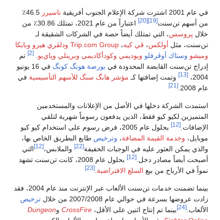
في عام 2001 اشترت شركة الإعلام الجنوب أفريقية
ناسپرز
46.5٪
[20]
[19]
من أسهم تن‌سنت
اعتباراً من عام 2021، تمتلك 30.86٪ من
خلال
پروسس
، التي تمتلك أيضاً حصة في الشركات الشقيقة لـ
تن‌سنت، مثل
أولكس
،
ڤي كيه
،
Trip.com Group
ودلڤري هيرو
وبايكا
[2]
وميشو
وستاك أوڤرفلو
ويوديمي
وكودأكاديمي
وبرينلي
وپاي‌يو
.
تم
إدراج تن‌سنت القابضة المحدودة في
بورصة هونگ كونگ
في 16 يونيو
[13]
2004،
وتمت إضافتها كـ
مؤشر هانگ سنگ للأسهم التأسيسية
في
[21]
عام 2008.
استمدت الشركة دخلها في الأصل من الإعلانات والمستخدمين
المتميزين لكيو كيو فقط، الذين يدفعون رسوماً شهرية لتلقي
[12]
الإضافات.
بحلول عام 2005، فرض رسوم على استخدام كيو كيو
موبايل،
وخدمة القيمة المضافة
،
وترخيص
طابع البطريق الخاص بها،
[12]
[22]
والذي يمكن العثور عليه في الوجبات الخفيفة
والملابس،
التي
[12]
أصبحت أيضاً مصادر دخل.
بحلول عام 2008، كانت تن‌سنت تشهد
[23]
نمواً في الأرباح من بيع
السلع الافتراضية
.
بينما تضمنت خدمات تن‌سنت الألعاب عبر الإنترنت منذ عام 2004، فقد
زادت عروضها بسرعة في حوالي عام 2007/2008 من خلال
ترخيص
[24]
الألعاب.
بينما تم إنتاج اثنين على الأقل،
CrossFire
و
Dungeon