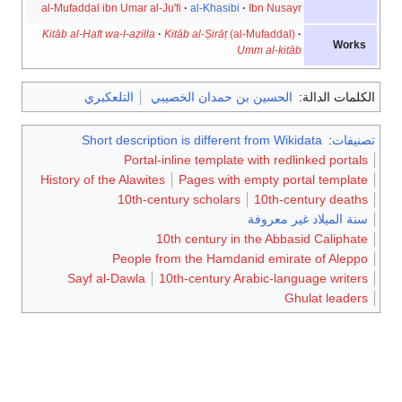
al-Mufaddal ibn Umar al-Ju'fi
al-Khasibi
Ibn Nusayr
Kitāb al-Haft wa-l-aẓilla
Kitāb al-Ṣirāṭ
(al-Mufaddal)
Works
Umm al-kitāb
الكلمات الدالة:
الحسين بن حمدان الخصيبي
التلعكبري
تصنيفات
:
Short description is different from Wikidata
Portal-inline template with redlinked portals
History of the Alawites
Pages with empty portal template
10th-century scholars
10th-century deaths
سنة الميلاد غير معروفة
10th century in the Abbasid Caliphate
People from the Hamdanid emirate of Aleppo
Sayf al-Dawla
10th-century Arabic-language writers
Ghulat leaders