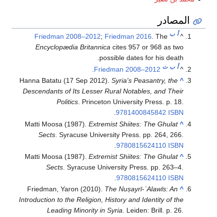
المصادر
أ
ب
Friedman 2008–2012
;
Friedman 2016
. The
^
Encyclopædia Britannica
cites 957 or 968 as two
possible dates for his death.
أ
ب
ت
.
Friedman 2008–2012
^
Hanna Batatu (17 Sep 2012).
Syria's Peasantry, the
^
Descendants of Its Lesser Rural Notables, and Their
Politics
. Princeton University Press. p. 18.
.
9781400845842
ISBN
Matti Moosa (1987).
Extremist Shiites: The Ghulat
^
Sects
. Syracuse University Press. pp. 264, 266.
.
9780815624110
ISBN
Matti Moosa (1987).
Extremist Shiites: The Ghulat
^
Sects
. Syracuse University Press. pp. 263–4.
.
9780815624110
ISBN
Friedman, Yaron (2010).
The Nuṣayrī-ʿAlawīs: An
^
Introduction to the Religion, History and Identity of the
Leading Minority in Syria
. Leiden: Brill. p. 26.