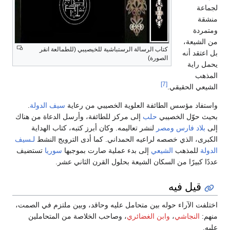
لجماعة
منشقة
ومتمردة
من الشيعة،
كتاب الرسالة الرستباشية للخيصيبي (للطمالعة انقر
بل اعتقد أنه
الصورة)
يحمل راية
المذهب
[7]
الشيعي الحقيقي.
واستفاد مؤسس الطائفة العلوية الخصيبي من رعاية
سيف الدولة
.
بحيث حوّل الخصيبي
حلب
إلى مركز للطائفة، وأرسل الدعاة من هناك
إلى
بلاد فارس
ومصر
لنشر تعاليمه. وكان أبرز كتبه، كتاب الهداية
الكبرى، الذي خصصه لراعيه الحمداني. كما أدى الترويج النشط
لـسيف
الدولة
للمذهب
الشيعي
إلى بدء عملية صارت بموجبها
سوريا
تستضيف
عددًا كبيرًا من السكان الشيعة بحلول القرن الثاني عشر.
قيل فيه
اختلفت الآراء حوله بين متحامل عليه وحاقد، وبين ملتزم في الصمت،
منهم:
النجاشي
،
وابن الغضائري
، وصاحب الخلاصة من المتحاملين
عليه.