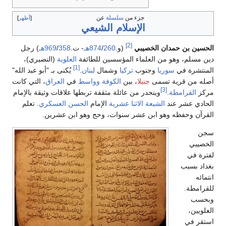
جزء من
سلسلة
عن
أظهر
الإسلام الشيعي
[2]
الحسين بن حمدان الخصيبي
(و.
260هـ
/
874
- ت.
358هـ
/
969
) رجل
دين مسلم، وهو من العلماء المؤسسين للطائفة
العلوية
(النصيري)،
[1]
المنتشرة في
سوريا
وجنوب
تركيا
وشمال
لبنان
.
يُكنى بـ "أبو عبد الله"
أصله من قرية تسمى
جنبلا
، بين
الكوفة
وواسط
في
العراق
، التي كانت
[3]
مركز
القرامطة
.
وينحدر من عائلة مثقفة تربطها علاقات وثيقة بالإمام
الحادي عشر عند
الشيعة الاثنا عشرية
الإمام
الحسن العسكري
. تعلم
القرآن وحفظه وهو ابن عشر سنوات، وحج وهو ابن عشرين.
سجن
الخصيبي
لفترة في
بغداد بسبب
انتمائه
للقرامطة.
وبحسب
العلويين،
استقر في