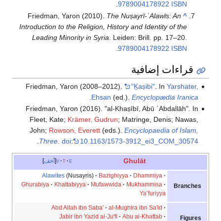
.
9789004178922
ISBN
Friedman, Yaron (2010).
The Nuṣayrī-ʿAlawīs: An
^
Introduction to the Religion, History and Identity of the
Leading Minority in Syria
. Leiden: Brill. pp. 17–20.
.
9789004178922
ISBN
قراءات إضافية
Friedman, Yaron (2008–2012).
"Ḵaṣibi"
. In
Yarshater,
.
Ehsan
(ed.).
Encyclopædia Iranica
Friedman, Yaron (2016). "al-Khaṣībī, Abū ʿAbdallāh". In
Fleet, Kate;
Krämer, Gudrun
; Matringe, Denis; Nawas,
John;
Rowson, Everett
(eds.).
Encyclopaedia of Islam,
.
Three
.
doi
:
10.1163/1573-3912_ei3_COM_30574
Ghulāt
e
t
v
أخف
Alawites
(Nusayris)
Bazighiyya
Dhammiya
Ghurabiya
Khattabiyya
Mufawwida
Mukhammisa
Branches
Yaʽfuriyya
Abd Allah ibn Saba'
al-Mughira ibn Sa'id
Jabir ibn Yazid al-Ju'fi
Abu al-Khattab
Figures