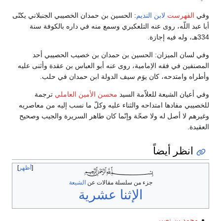
وفي
الفهرست
لابن النديم
: الحسين بن حمدان الخصيبي الجنبلاني يكنّى
أبا عبد اللّه، روى عنه التلعكبري وسمع منه في داره بالكوفة سنة
334هـ، وله فيه إجازة.
وفي لسان الميزان: الحسين بن حمدان بن خصيب الحصيبي أحد
المصنفين في فقه الاِمامية، روى عنه أبو العباس بن عقدة وأثنى عليه
وأطراه وامتدحه، كان يوَم سيف الدولة ابن حمدان في حلب.
وفي أعيان الشيعة للعلاّمة السيد
محسن الأمين العاملي
ترجمة
للخصيبي مفادها امتداحه والثناء عليه وكلّ ما نسب إليه من معاصريه
وغيرهم لا أصل له ولا صحّة وإنّما كان طاهر السريرة والجيب وصحيح
العقيدة.
انظر أيضاً
أظهر
جزء من سلسلة مقالات عن
الشيعة
الإثنا عشرية
محمد بن نصير