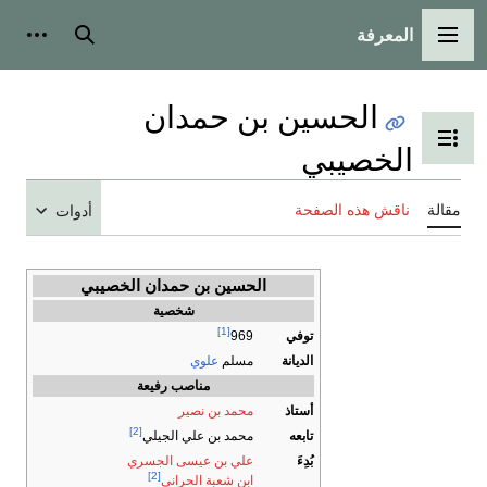
المعرفة
القائمة الرئيسية
بحث
أدوات
الحسين بن حمدان
تبديل عرض جدول المحتويات
الخصيبي
مقالة
ناقش هذه الصفحة
أدوات
الحسين بن حمدان الخصيبي
شخصية
[1]
توفي
969
الديانة
مسلم
علوي
مناصب رفيعة
أستاذ
محمد بن نصير
[2]
تابعه
محمد بن علي الجيلي
بُدِءَ
علي بن عيسى الجسري
[2]
ابن شعبة الحراني