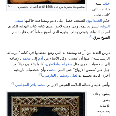
حلب
سنة
مخطوطة مصرية من عام 1508 للأحد أعمال الخصيبي.
315هـ، التي
كانت تحت
حكم
الحمدانيون
الشيعة، حصل على دعم ومساعدة حاكمها
سيف
الدولة
، لنشر تعاليمه. وفي وقت لاحق أهدى كتابه كتاب الهداية الكبرى
لسيف الدولة، وتوفي بحلب وقبره الذي أصبح مقاماً كتب عليه اسم
[4]
الشيخ يبرق
.
درس العديد من آراءه ومعتقداته التي وضع معظمها في كتابه "الرسالة
الرستباشية"، منها أن عيسى، وكل الأنبياء من
آدم
إلى
محمد
بالإضافة
إلى شخصيات أخرى مثل
سقراط
وأفلاطون
، كانوا ينتقلون جيلاً بعد
جيل عبر "تقمص الأرواح" حتى النبي
محمد
، وأن شخصيات تاريخية
[5]
أخرى كانت تجسيدات
لعلي
وسلمان الفارسي
.
[6]
وأثنى عليه وأعماله العلامة الشيعي الإيراني
محمد باقر المجلسي
.
وشهد وفاته
بعض
تلامذته
ومريديه،