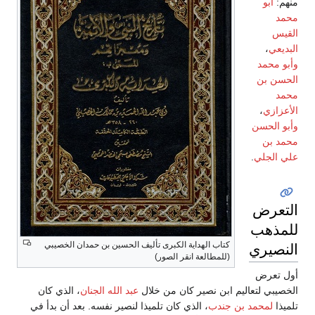
منهم:
أبو
محمد
القيس
البديعي
،
وأبو محمد
الحسن بن
محمد
الأعزازي
،
وأبو الحسن
محمد بن
علي الجلي
.
التعرض
للمذهب
النصيري
كتاب الهداية الكبرى تأليف الحسين بن حمدان الخصيبي
(للمطالعة انقر الصور)
أول تعرض
الخصيبي لتعاليم ابن نصير كان من خلال
عبد الله الجنان
، الذي كان
تلميذا
لمحمد بن جندب
، الذي كان تلميذا لنصير نفسه. بعد أن بدأ في