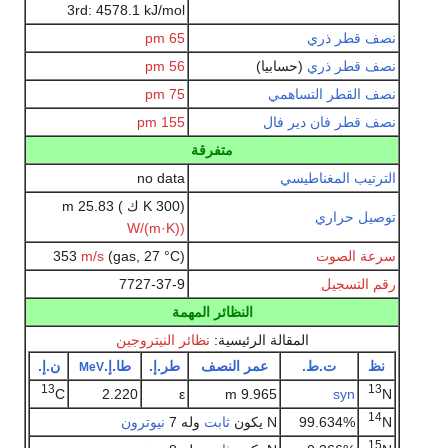
3rd: 4578.1 kJ/mol
نصف قطر ذري
65
pm
نصف قطر ذري
(حسابيا)
56
pm
نصف القطر التساهمي
75
pm
نصف قطر فان دير فال
155
pm
متفرقة
الترتيب المغناطيسي
no data
(300 K ك ) 25.83 m
توصيل حراري
(W/(m·K)
سرعة الصوت
(gas, 27 °C) 353
m/s
رقم التسجيل
7727-37-9
النظائر المهمة
المقالة الرئيسية:
نظائر النيتروجين
نظ
ت.ط.
عمر النصف
طر.إ.
طا.إ.
ن.إ.
MeV
13
13
C
2.220
ε
9.965 m
syn
N
14
N
99.634%
N يكون
ثابت
وله 7
نيوترون
15