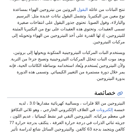
تنتج النباتات من عائلة
البقول
البروتين من نيتروجين الهواء بمساعدة
نوع معين من البكتيريا. وتشمل البقول نباتات عديدة مثل: البرسيم
والبازلاء، وفول الصويا. تحتوي جذور البقول على انتفاخات صغيرة
تسمى العقيدات. وتحتوي هذه العقيدات على نوع من البكتيريا المثبتة
للنيتروجين، إذ لها القدرة على أخذ النيتروجين من الهواء وتحويله إلى
مركبات النيتروجين.
ويستخدم النبات المركبات النيتروجينية المتكونة ويحولها إلى بروتين،
وبعد موت النبات تتحلل المركبات النيتروجينية وتصبح جزءا من التربة.
ولأن النيتروجين يُستخدم ويُعاد استخدامه بوساطة الكائنات الحية، فإنه
يمر خلال دورة مستمرة من التغيير الكيميائي. وتسمى هذه الدورة
بدورة النيتروجين.
خصائصة
النيتروجين من اللا فلزات ، وبسالبية كهربائية مقدارها 3.0 ، لديه
خمسة
إلكترونات
في الغلاف الإلكتروني الخارجي ، وهو ثلاثي التكافؤ
في معظم مركباته. النيتروجين النقي غير نشط كيميائيا ، عديم اللون ،
جزيئه ثنائي الذرات في درجة حرارة الغرفة ، يتكثف بدرجة حرارة 77
كالفن ويتجمد بدجة 63 كالفن. والنيتروجين السائل شائع لدراسة تأثير