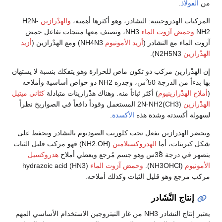
من
الفولاذ
.
المركبات الهدروجينية: النشادر، وهو أكثرها أهمية،
والهدْرازين
H2N-
NH2
وحمض آزوت الماء
NH3، وتصنف معها منتجات تفاعل حمض
آزوت الماء مع النشادر (
أزيد الأمونيوم
NH4N3) ومع الهدْرازين (
أزيد
الهدْرازين
N2H5N3).
إن الهدْرازين مركب ذو تكون ماص للحرارة وهو يتفكك بنسبة لا يستهان
بها بدءاً من الدرجة 50 ْس، وجذره NH2 ذو خواص أساسية وأملاحه
(
أملاح الهدْرازينيوم
) أكثر ثباتاً منه. وهناك هدْرازينات متبادلة
كثاني ميتيل
الهدْرازين
(CH3)2N-NH2 المستعمل وقوداً دافعاً في الصواريخ نظراً
لسهولة أكسدته وشدة هذه
الأكسدة
.
ويحضر الهدرازين بفعل تحت كلوريت الصوديوم بالنشادر ويحفظ على
شكل كبريتات، أما
الهدروكسيلامين
(NH2.OH) فهو مركب قليل الثبات
ينصهر في درجة 38ْس وهو جسم مُرجع ويعطي أملاح
هدروكسيل
الأمونيوم
(NH3OHCl).
وحمض آزوت الماء
(HN3) hydrazoic acid
مركب مرجع وهو قليل الثبات وكذلك أملاحه.
إنتاج النَّشَادر
يعتبر إنتاج النشادر NH3 من غاز النيتروجين الاستخدام الأساسي المهم