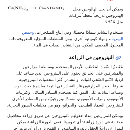
ويمكن أن يحل الهالوجين محل
الهدروجين تدريجياً معطياً مركبات
مثل NH2X.
يستخدم النشادر سمادًا مخصبًا، وفي إنتاج المتفجرات،
وحمض
النيتريك
، ومواد كيميائية أخرى. ومن المنظفات المنزلية المعروفة ذلك
المحلول المخفف المكون من النشادر المذاب في الماء.
النيتروجين في الزراعة
مُعْظمُ السِّماد المُخَصِّب للأرض المستخدم بوساطة المزارعين
والمشرفين على الحدائق يحتوي على النيتروجين الذي يساعد على
ازدياد النّمو الصّحي للنبات. والنشادر أكثر المخصبات النيتروجينية
شيوعا. يحقن المزارعون غاز النشادر في التربة مباشرة حيث يذوب
ويساعد النباتات على النمو. كما يستخدم النشادر السائل، وكبريتات
الأمونيوم، ونترات الأمونيوم، سمادًا نيتروجينيًا، ومن المصادر الأخرى
للنيتروجين السماد الطبيعي، والجوانو، وهو من مخلفات الطيور البحرية.
ويمكن للمزارعين إمداد حقولهم بالنيتروجين عن طريق زراعة محاصيل
مختلفة في دورة زراعية؛ أي تدويرها. ففي الدورة الزراعية يمكن
للمزارع زراعةُ الحقل بالذرة الشامية، أو القمح تارة، أو أي نبات آخر