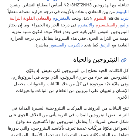
تفاعله مع الهدروجين N2+3H2"2NH3 أساس اصطناع النشادر. وينفرد
الليثيوم
من بين المعادن باتحاده بالآزوت في درجة حرارة معتدلة معطياً
نتريد
nitride
الليتيوم
Li3N، ويتحد
بالمغنزيوم
والمعادن القلوية الترابية
والبور
والسيليسيوم
والألمنيوم
في درجة الحرارة الحمراء. وما إن يجتاز
النيتروجين القوس الكهربائية حتى يغدو فعالاً نتيجة لتكون نسبة مئوية
مهمة من الذرات الحرة، ففي هذه الشروط يتفاعل في درجة الحرارة
العادية مع
الزئبق
كما يتحد
بالكبريت
والفسفور
مباشرة.
النيتروجين والحياة
كل الكائنات الحية تحتاج إلى النيتروجين لكي تعيش، إذ يكوِّن
النيتروجين أهم جزء من جزيء البروتين، الذي يوجد في البروتوبلازم،
وهي مادّة حيّة موجودة في كلّ من خلايا النّباتات والحيوانات. يحصل
الإنسان والحيوان على البروتين من الطعام من النباتات والحيوانات
الأخرى.
تنتج النباتات من البروتينات المركبات النيتروجينية اليسيرة المذابة في
التربة. بعض النيتروجين المذاب في التربة يأتي من الغلاف الجوي على
شكل حمض النتريك، إذْ يتفاعل النيتروجين مع الأكسجين عند وقوع
الصواعق مكوّنا مركّبات عديدة تعرف بأكاسيد النيتروجين، والتي بدورها
تتفاعل مع الماء مكوِّنة حمض النيتريك الذي تحمله الأمطار إلى التربة.