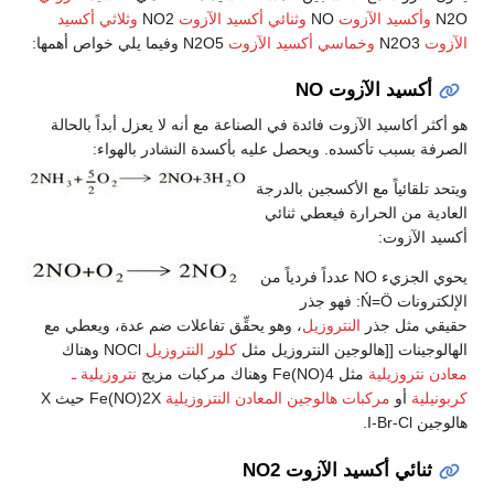
N2O
وأكسيد الآزوت
NO
وثنائي أكسيد الآزوت
NO2
وثلاثي أكسيد
الآزوت
N2O3
وخماسي أكسيد الآزوت
N2O5 وفيما يلي خواص أهمها:
أكسيد الآزوت NO
هو أكثر أكاسيد الآزوت فائدة في الصناعة مع أنه لا يعزل أبداً بالحالة
الصرفة بسبب تأكسده. ويحصل عليه بأكسدة النشادر بالهواء:
ويتحد تلقائياً مع الأكسجين بالدرجة
العادية من الحرارة فيعطي ثنائي
أكسيد الآزوت:
يحوي الجزيء NO عدداً فردياً من
الإلكترونات Ń=Ö: فهو جذر
حقيقي مثل جذر
النتروزيل
، وهو يحقِّق تفاعلات ضم عدة، ويعطي مع
الهالوجينات [[هالوجين النتروزيل مثل
كلور النتروزيل
NOCl وهناك
معادن نتروزيلية
مثل Fe(NO)4 وهناك مركبات مزيج
نتروزيلية ـ
كربونيلية
أو
مركبات هالوجين المعادن النتروزيلية
Fe(NO)2X حيث X
هالوجين I-Br-Cl.
ثنائي أكسيد الآزوت NO2