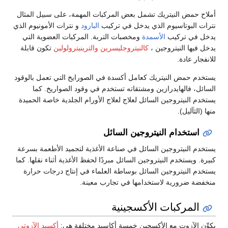
أملاح حمض النيتريك تشمل بعض المركبات المهمة، على سبيل المثال
نترات البوتاسيوم الذي يدخل في تركيب
البارود
و نترات الأمونيوم الذي
يدخل في تركيب
الأسمدة
ومخصبات التربة. المركبات العضوية التي
يدخل فيها النيتروجين ،
كالنيتروجليسرين
والترينيترولولين
تكون قابلة
للانفجار عادة.
يستخدم حمض النيتريك كعامل أكسدة في الصورايخ التي تعمل بالوقود
السائل، فالهايدرازين ومشتقاته تستخدم في وقود الصواريخ. كما
يستخدم النيتروجين السائل لعلاج لعلاج الأورام الجلدية خاصة الحميدة
منها (الثآليل).
استخدام النيتروجين السائل
يستخدم النيتروجين السائل في صناعة الأغذية لتجميد الأطعمة بسرعة
كبيرة. ويستخدم النيتروجين السائل مبردًا لحفظ الأغذية أثناء نقلها. كما
يستخدم النيتروجين السائل بوساطة العلماء في إنتاج درجات حرارة
منخفضة ضرورية لاستخدامها في تجارب معينة.
المركبات الأكسجينية
يكوِّن الآزوت مع الأكسجين خمسة أكاسيد مختلفة هي:
أكسيد الآزوتي