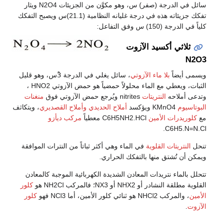
سائل في الدرجة (صفر) س، وهو مكوَّن من الجزيئات N2O4 ويثار
تفكك جزيئاته هذه في درجة غليانه النظامية (21.1)س ويصبح التفكك
كلياً في الدرجة (150) س وفق التفاعل:
ثلاثي أكسيد الآزوت
N2O3
ويسمى أيضاً
بلا ماء الآزوتي
، سائل يغلي في الدرجة 3ْس، وهو قليل
الثبات، ويعطي مع الماء محلولاً حمضياً هو حمض الآزوتي HNO2 ،
وتدعى أملاحه
النتريتات
nitrites ويُرجع حمض الآزوتي فوق
منغنات
البوتاسيوم
KMnO4 ويؤكسد
أملاح الحديدي
وأملاح القصديري
، ويتكاثف
مع
كلوريدرات الأمين
C6H5NH2.HCl معطياً
مركب ديأزو
C6H5.N=N.Cl.
تنحل
النتريتات القلوية
في الماء وهي أكثر ثباتاً من النترات الموافقة
ويمكن أن تُشتق منها بالتفكك الحراري.
تتحلل بالماء نتريدات المعادن الشديدة الكهربائية الموجبة كالمعادن
القلوية مطلقة النشادر أو NHX2 أو NX3؛ فالمركب NH2Cl هو
كلور
الأمين
، والمركب NHCl2 هو ثنائي كلور الأمين، أما NCl3 فهو
كلور
الآزوت
.