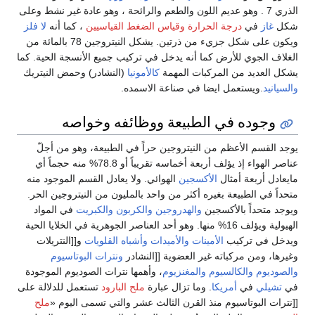
الذري 7 . وهو عديم اللون والطعم والرائحة ، وهو عادة غير نشط وعلى
شكل
غاز
في
درجة الحرارة وقياس الضغط القياسيين
، كما أنه
لا فلز
ويكون على شكل جزيء من ذرتين. يشكل النيتروجين 78 بالمائة من
الغلاف الجوي للأرض كما أنه يدخل في تركيب جميع الأنسجة الحية. كما
يشكل العديد من المركبات المهمة
كالأمونيا
(النشادر) وحمض النيتريك
والسيانيد
.ويستعمل ايضا في صناعة الاسمده.
وجوده في الطبيعة ووظائفه وخواصه
يوجد القسم الأعظم من النيتروجين حراً في الطبيعة، وهو من أجلّ
عناصر الهواء إذ يؤلف أربعة أخماسه تقريباً أو 78.8% منه حجماً أي
مايعادل أربعة أمثال
الأكسجين
الهوائي. ولا يعادل القسم الموجود منه
متحداً في الطبيعة بغيره أكثر من واحد بالمليون من النيتروجين الحر.
ويوجد متحداً بالأكسجين
والهدروجين
والكربون
والكبريت
في المواد
الهيولية ويؤلف 16% منها. وهو أحد العناصر الجوهرية في الخلايا الحية
ويدخل في تركيب
الأمينات
والأميدات
وأشباه القلويات
و[[النتريلات
وغيرها، ومن مركباته غير العضوية [[النشادر
ونترات البوتاسيوم
والصوديوم
والكالسيوم
والمغنزيوم
، وأهمها نترات الصوديوم الموجودة
في
تشيلي
في
أمريكا
. وما تزال عبارة
ملح البارود
تستعمل للدلالة على
[[نترات البوتاسيوم منذ القرن الثالث عشر والتي تسمى اليوم «
ملح