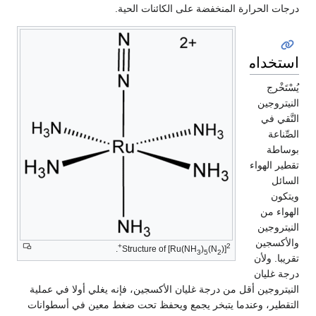
درجات الحرارة المنخفضة على الكائنات الحية.
استخداماته
يُسْتَخْرج
النيتروجين
النَّقي في
الصِّناعة
بوساطة
تقطير الهواء
السائل
ويتكون
الهواء من
النيتروجين
والأكسجين
2+
.
Structure of [Ru(NH
)
(N
)]
3
5
2
تقريبا. ولأن
درجة غليان
النيتروجين أقل من درجة غليان الأكسجين، فإنه يغلي أولا في عملية
التقطير، وعندما يتبخر يجمع ويحفظ تحت ضغط معين في أسطوانات