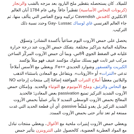
للميلاد. كان يستحصله بتقطير ملح البارود بعد مزجه بالشب
والزنجار
(كربونات النحاس الأساسية)
تقطيراً جافاً. وفي عام 1784 أبان العالم
الانكليزي
كافندش
Cavendish تركيبه ونوع العناصر التي يتألف منها، ثم
جاء العالم الفرنسي
غاي لوساك
Gay- Lussac وحدد نسبة ذلك
التركيب.
يحصل على حمض الآزوت اليوم صناعياً بأكسدة النشادر؛ وتسوَّق
محاليله المائية بتراكيز مختلفة. يتفكك حمض الآزوت عند درجة حرارة
غليانه في الضغط الجوي 84ْس، وبما أن حمض الآزوت المركّز الساخن
مركب غير ثابت فهو يسلك سلوك مؤكسد عنيف فهو مثلاً يؤكسد
الكبريت
والفسفور
وشوارد الحديدي ++Fe. ويعطي مع الأسس أملاحاً
تدعى «
النترات
» أو «الآزوتات». ويتفاعل مع المعادن باستثناء الذهب
والبلاتين معطياً
أملاح النترات
الموافقة إضافةً إلى منتجات إرجاعه NO
مع
النحاس
والزئبق
،
وملح الأمونيوم
مع
التوتياء
والحديد. وبإمكان حمض
الآزوت الشديد التركيز تمنيع passivation بعض المعادن؛ فالحديد
المعالج بحمض الآزوت الوسطي التمديد لا يتأثر عملياً بحمض الآزوت
الشديد التركيز بل يغدو مُمَنَّعاً passive، أي أن قطعة الحديد التي غدت
ممنعة لم تعد تتأثر حتى بحمض الآزوت الممدد.
ويعطي حمض الآزوت إيتيرات ملحية مع
الأغوال
، ويعطي منتجات تبادل
مع المواد العطرية العضوية، كالحصول على
النتروبنزن
بتأثير حمض