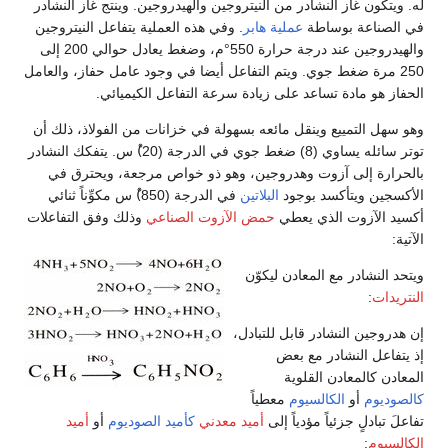
له. ويتكون غاز النشادر من النيتروجين والهيدروجين. وينتج غاز النشادر
في الصناعة بوساطة
عملية هابر
. وفي هذه العملية يتفاعل النيتروجين
والهيدروجين عند درجة حرارة 550°م، وضغط يعادل حوالي 200 إلى
250 مرة ضغط جوي. ويتم التفاعل أيضا في وجود عامل حفاز، والعامل
الحفاز هو مادة تساعد على زيادة سرعة التفاعل الكيميائي.
وهو سهل التمييع وينقل مائعه بسهولة في خزانات من الفولاذ، ذلك أن
توتر سائله يساوي (8) ضغط جوي في الدرجة (20)ْ س. يتفكك النشادر
بالحرارة إلى آزوت وهدروجين، وهو ذو خواص مرجعة، ويحترق في
الأكسجين ويتأكسد بوجود
البلاتين
في الدرجة (850)ْ س مكوِّناً ثنائي
أكسيد الآزوت الذي يعطي
حمض الآزوت الصناعي
وذلك وفق التفاعلات
الآتية:
ويتحد النشادر مع المعادن ليكوّن
النتريدات
:
إن هدروجين النشادر قابل للتبادل،
إذ يتفاعل النشادر مع بعض
المعادن كالمعادن القلوية
كالصوديوم
أو
الكالسيوم
معطياً
تفاعلَ تبادلٍ جزئياً مؤدياً إلى
أميد معدني
كأميد الصوديوم
أو
أميد
الكالسيوم
: