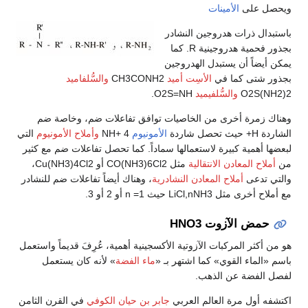
ويحصل على
الأمينات
باستبدال ذرات هدروجين النشادر
بجذور فحمية هدروجينية R. كما
يمكن أيضاً أن يستبدل الهدروجين
بجذور شتى كما في
الأسِت أميد
CH3CONH2
والسُّلفاميد
O2S(NH2)2
والسُّلفيميد
O2S=NH.
وهناك زمرة أخرى من الخاصيات توافق تفاعلات ضم، وخاصة ضم
الشاردة H+ حيث تحصل شاردة
الأمونيوم
NH+ 4
وأملاح الأمونيوم
التي
لبعضها أهمية كبيرة لاستعمالها سماداً. كما تحصل تفاعلات ضم مع كثير
من
أملاح المعادن الانتقالية
مثل CO(NH3)6Cl2 أو Cu(NH3)4Cl2،
والتي تدعى
أملاح المعادن النشادرية
، وهناك أيضاً تفاعلات ضم للنشادر
مع أملاح أخرى مثل LiCl,nNH3 حيث n =1 أو 2 أو 3.
حمض الآزوت HNO3
هو من أكثر المركبات الآزوتية الأكسجينية أهمية، عُرِفَ قديماً واستعمل
باسم «الماء القوي» كما اشتهر بـ «
ماء الفضة
» لأنه كان يستعمل
لفصل الفضة عن الذهب.
اكتشفه أول مرة العالم العربي
جابر بن حيان الكوفي
في القرن الثامن