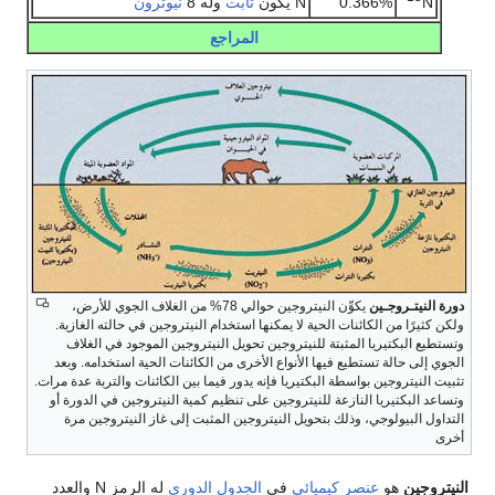
N
0.366%
N يكون
ثابت
وله 8
نيوترون
المراجع
دورة النيتـروجـين
يكوِّن النيتروجين حوالي 78% من الغلاف الجوي للأرض،
ولكن كثيرًا من الكائنات الحية لا يمكنها استخدام النيتروجين في حالته الغازية.
وتستطيع البكتيريا المثبتة للنيتروجين تحويل النيتروجين الموجود في الغلاف
الجوي إلى حالة تستطيع فيها الأنواع الأخرى من الكائنات الحية استخدامه. وبعد
تثبيت النيتروجين بواسطة البكتيريا فإنه يدور فيما بين الكائنات والتربة عدة مرات.
وتساعد البكتيريا النازعة للنيتروجين على تنظيم كمية النيتروجين في الدورة أو
التداول البيولوجي، وذلك بتحويل النيتروجين المثبت إلى غاز النيتروجين مرة
أخرى
النيتروجين
هو
عنصر كيميائي
في
الجدول الدوري
له الرمز N والعدد