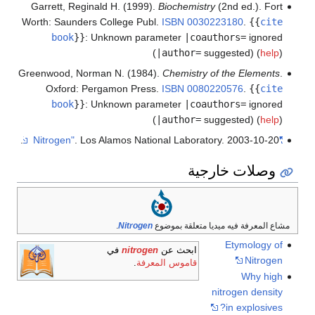
Garrett, Reginald H. (1999).
Biochemistry
(2nd ed.). Fort
Worth: Saunders College Publ.
ISBN
0030223180
.
{{
cite
book
}}
:
Unknown parameter
|coauthors=
ignored
(
|author=
suggested) (
help
)
Greenwood, Norman N. (1984).
Chemistry of the Elements
.
Oxford: Pergamon Press.
ISBN
0080220576
.
{{
cite
book
}}
:
Unknown parameter
|coauthors=
ignored
(
|author=
suggested) (
help
)
. Los Alamos National Laboratory. 2003-10-20.
"Nitrogen"
وصلات خارجية
مشاع المعرفة فيه ميديا متعلقة بموضوع
Nitrogen
.
Etymology of
ابحث عن
nitrogen
في
Nitrogen
قاموس المعرفة
.
Why high
nitrogen density
in explosives?