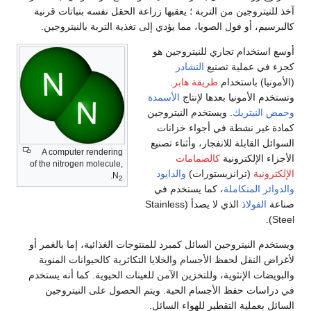
آخذ للنيتروجين من التربة ؛ يعقبها زراعة الحقل نفسه بنباتات قرنية
كالبرسيم، أو فول الصويا، مما يؤدي إلى تغذية التربة بالنيتروجين.
أوسع استخدام تجاري للنيتروجين هو
كجزء في عملية تصنيع
النشادر
(الأمونيا) باستخدام
طريقة هابر
.
وتستخدم الأمونيا بعدها لإنتاج
الأسمدة
وحمض النيتريك
. ويستخدم النيتروجين
كمادة غير نشطة في أجواء خزانات
السوائل القابلة للانفجار، وأثناء تصنيع
A computer rendering
الأجزاء الإلكترونية
كالصمامات
of the nitrogen molecule,
الإلكترونية
(ترانزيستورات)
والدايود
.
N
2
والدوائر المتكاملة
، كما يستخدم في
صناعة
الفولاذ
الذي لا يصدأ (Stainless
Steel).
ويستخدم النيتروجين السائل كمبرد للمنتوجات الغذائية، إما بالغمر أو
لأغراض النقل لحفظ الأجسام والخلايا التكاثرية كالحيوانات المنوية
والبويضات الإنثوية، وللتخزين الآمن للعينات الحيوية. كما أنه يستخدم
في دراسات حفظ الأجسام الحية. ويتم الحصول على النيتروجين
السائل بعملية التقطير للهواء السائل.