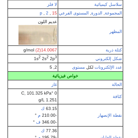
سلاسل كيميائية
لا فلز
المجموعة
,
الدورة
,
المستوى الفرعي
15
,
2
,
p
عديم اللون
المظهر
كتلة ذرية
14.0067
(2)
g/mol
2
2
3
شكل إلكتروني
2p
2s
1s
عدد الإلكترونات
لكل
مستوى
2, 5
خواص فيزيائية
الحالة
غاز
0 °C, 101.325 kPa
كثافة
1.251 g/L
63.15
ك
نقطة الإنصهار
-210.00
م
°
-346.00
ف
°
77.36
ك
نقطة الغليان
-195.79
م
°