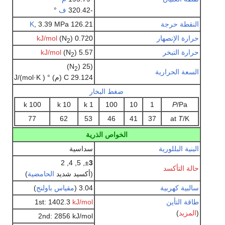
-320.42
ف
°
النقطة حرجة
126.21
, 3.39 MPa
K
حرارة الإنصهار
) 0.720
(N
kJ/mol
2
حرارة التبخر
) 5.57
(N
kJ/mol
2
)
(25 (N
2
السعة الحرارية
29.124 C (م) ° ( J/(mol·K
ضغط البخار
100 k
10 k
1 k
100
10
1
P
/Pa
77
62
53
46
41
37
at
T
/K
الخواص الذرية
البنية البللورية
سداسية
, 5, 4, 2
±
3
حالة التأكسد
(أكسيد شديد
الحامضية
)
سالبية كهربية
3.04 (
مقياس باولنج
)
طاقة التأين
kJ/mol
1st: 1402.3
(
المزيد
)
2nd: 2856 kJ/mol