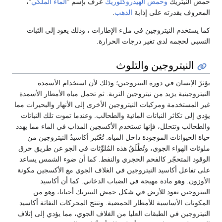
حمض النيتريك
وحمض الهيدروكلوريك
عرف بإسم "
الماء الملكي
"،
المعروف بقدرته على إذابة
الذهب
.
كما يستخدم النيتروجين في ملء الإطارات ، وذلك يعود إلى الثبات
النسبي لحجمه لدى تغير درجات الحرارة.
النيتروجين والتلوث
يؤثرّ الإنسان في دورة النيتروجين؛ وذلك لأن استخدام الأسمدة
النيتروجينية يزيد من نيتروجين التربة. ثم تحمل مياه الأمطار الأسمدة
غير المستخدمة ومركبات النيتروجين الأخرى إلى الأنهار والبحيرات مما
يؤدي إلى تكاثر النباتات المائية والطحالب. وعندما تموت تلك النباتات
والطحالب وتتحلل، فإنها تستخدم الأكسجين المذاب في الماء مما يهدد
حياة الحيوانات الموجودة داخل المياه. تُعْتَبر أكاسيدُ النيتروجين من
ملوثات الهواء الجوي، وتُطْلَقُ هذه المُلوِّثات في الجو عن طريق حرق
الوقود المتحجّر كالفحم الحجري والنفط. كما أن ضوء الشمس يساعد
على تفاعل أكاسيد النيتروجين في الغلاف الجوي مع الأكسجين مكونة
الأوزون. وهو مادة مهيجة في الضباب الدخاني. كما أن أكاسيد
النيتروجين تعود للأرض في شكل حمض النيتريك أحيانا، وهو من
المكونات الأساسية للأمطار الحمضية. وتنتج المحركات النفاثة أكاسيد
النيتروجين في الطبقات العليا من الغلاف الجوي، مما يؤدي إلى إتلاف