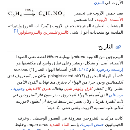
الآزوت في
البنزن
:
يفيد حمض الآزوت في تحضير
الأسمدة الآزوتية
، كما تستعمل
المشتقات العطرية المنترجة بحمض الآزوت ([[مركبات النترو) وإيتيراته
[1]
الملحية مع متعددات أغوال شتى
كالنتروغليسرين
والنتروسلولوز
.
التاريخ
النيتروجين من اللاتينية
nitrum
واليوناينة
Nitron
لفظة تعني الصودا
الأصيلة، أصل أو يشكل ،ويعتبر وعلى نطاق واسع ان مكتشفها هو
إرنست رذرفورد
عام
1772
، الذي أسماها الهواء الضار (؟)
noxious
air
، أو الهواء المحروق (؟)'phlogisticated air
.وكان من المعروف لدى
الكيميائيين وجود جزء من الهواء لا يحترق منذ نهايات القرن الثامن
عشر. وكان العالم
كارل ويلهلم شيل
والعالم
هنري كاڤنديش
وجوزيف
بريستلي
الذي أسماه بالهواء المحروق ، يدرسون غاز النيتروجين في
ذات الفترة تقريبا ، وكان يعتبر غير نشط لدرجة أن أنطون لافوزييه
أطلق عليه تسمية الآزوت والتي تعني "بلا حياة".
كانت مركبات النيتروجين معروفة في العصور الوسطى ، وعرف
الخيميائيون
حمض النيتريك
بإسم
الماء الشديد
aqua fortis
، وخليط