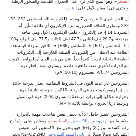
الصخر
»، وهو الملح الذي يُرى على الجدران القديمة والصخور الرطبة
ويحتوي في المقام الأول على
النترات
.
إن العدد الذري للنيتروجين 7 وبنيته الإلكترونية الأساسية هي 1S2, 2S2
2P3 وتساوي الطاقة الضرورية لنزع الإلكترون أي طاقة التأين أو
التشرد 14.1 إ- ف (إلكترون - فلط) للإلكترون الأول وهي طاقة
مرتفعة، و29.7 إ-ف للثاني و47.7 إ-ف للثالث و77.5 إ-ف للرابع و100
إ-ف للخامس و507 إ-ف للسادس و665 إ-ف للأخير. وتزداد قيمة هذه
الطاقة عند الانتقال من إلكترونات الطبقة الخارجية إلى إلكترونات
الطبقة الداخلية ازدياداً كبيراً جداً. ينتج من هذه القيم أن لروابط الآزوت
مع الذرات الأخرى صفة تكافئية خاصة. ويساوي نصف قطر ذرة
النيتروجين 0.74 Aْ أنغستروم (Aْ=10-10م)
النيتروجين غاز عديم اللون في الشروط النظامية، يغلي بدرجة -196ْ
س (سلزيوس) ويتجمد في الدرجة -210ْس. جزيئاته ثنائية الذرة
وحرارة تفككها إلى ذراتٍ مرتفعةٌ إذ تساوي (225) حرة في المول
وترتبط ذرتا الجزيء برابطة ثلاثية N ≡ N.
النيتروجين عنصر خامل إلا أنه يعطي بعض تفاعلات مهمة بالحرارة
ولاسيما مع
الهدروجين
والأكسجين
والسيليسيوم
ومعادن شتى. ويُراوح
رقم أكسدته بين (-3) و(+5) فهو يتحول مع الأكسجين في القوس
الكهربائية تحولاً ضئيلاً إلى
ثاني أكسيد النيتروجين
N2+O2"2NO ويعد