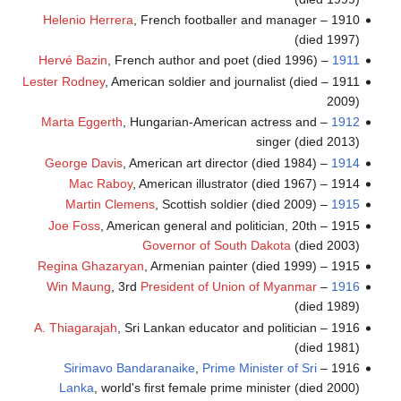
Helenio Herrera
, French footballer and manager
1910 –
(died 1997)
Hervé Bazin
, French author and poet (died 1996)
–
1911
Lester Rodney
, American soldier and journalist (died
1911 –
2009)
Marta Eggerth
, Hungarian-American actress and
–
1912
singer (died 2013)
George Davis
, American art director (died 1984)
–
1914
Mac Raboy
, American illustrator (died 1967)
1914 –
Martin Clemens
, Scottish soldier (died 2009)
–
1915
Joe Foss
, American general and politician, 20th
1915 –
Governor of South Dakota
(died 2003)
Regina Ghazaryan
, Armenian painter (died 1999)
1915 –
Win Maung
, 3rd
President of Union of Myanmar
–
1916
(died 1989)
A. Thiagarajah
, Sri Lankan educator and politician
1916 –
(died 1981)
Sirimavo Bandaranaike
,
Prime Minister of Sri
1916 –
Lanka
, world's first female prime minister (died 2000)