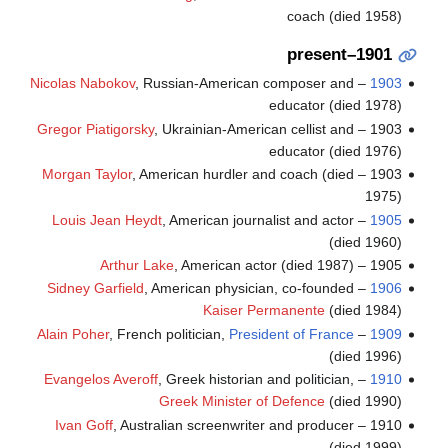
coach (died 1958)
1901–present
Nicolas Nabokov
, Russian-American composer and
–
1903
educator (died 1978)
Gregor Piatigorsky
, Ukrainian-American cellist and
1903 –
educator (died 1976)
Morgan Taylor
, American hurdler and coach (died
1903 –
1975)
Louis Jean Heydt
, American journalist and actor
–
1905
(died 1960)
Arthur Lake
, American actor (died 1987)
1905 –
Sidney Garfield
, American physician, co-founded
–
1906
Kaiser Permanente
(died 1984)
Alain Poher
, French politician,
President of France
–
1909
(died 1996)
Evangelos Averoff
, Greek historian and politician,
–
1910
Greek Minister of Defence
(died 1990)
Ivan Goff
, Australian screenwriter and producer
1910 –
(died 1999)