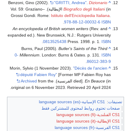
Benzoni, Gino (2002).
"GRITTI, Andrea"
.
Dizionario
^
Biografico degli Italiani
(in الإيطالية). Vol. 59: Graziano–
Grossi Gondi. Rome:
Istituto dell'Enciclopedia Italiana
.
.
978-88-12-00032-6
ISBN
An encyclopedia of British women writers
(Rev. and
^
expanded ed.). New Brunswick, N.J.: Rutgers University
.
0813525438
Press. 1998. p. 1.
ISBN
Burns, Paul (2005).
Butler's Saints of the Third
^
0-
Millennium
. London: Burns & Oates. p. 131.
ISBN
.
86012-383-9
Morin, Sylvio (1 November 2023).
"Décès de l'ancien
^
député Fabien Roy"
[Former MP Fabien Roy has
(in الفرنسية).
En Beauce
died].
from the
Archived
.
original on 6 November 2023
. Retrieved
20 April
2024
تصنيفات
:
CS1 الإسبانية-language sources (es)
صفحات تحتوي روابط لمحتوى للمشتركين فقط
CS1 الفنلندية-language sources (fi)
CS1 الإيطالية-language sources (it)
CS1 الفرنسية-language sources (fr)