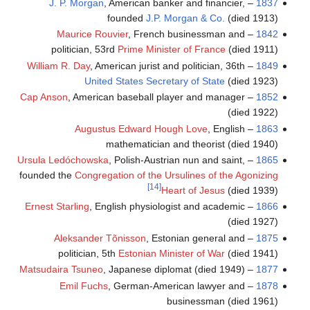
J. P. Morgan
, American banker and financier,
–
1837
founded
J.P. Morgan & Co.
(died 1913)
Maurice Rouvier
, French businessman and
–
1842
politician, 53rd
Prime Minister of France
(died 1911)
William R. Day
, American jurist and politician, 36th
–
1849
United States Secretary of State
(died 1923)
Cap Anson
, American baseball player and manager
–
1852
(died 1922)
Augustus Edward Hough Love
, English
–
1863
mathematician and theorist (died 1940)
Ursula Ledóchowska
, Polish-Austrian nun and saint,
–
1865
founded the
Congregation of the Ursulines of the Agonizing
[14]
Heart of Jesus
(died 1939)
Ernest Starling
, English physiologist and academic
–
1866
(died 1927)
Aleksander Tõnisson
, Estonian general and
–
1875
politician, 5th
Estonian Minister of War
(died 1941)
Matsudaira Tsuneo
, Japanese diplomat (died 1949)
–
1877
Emil Fuchs
, German-American lawyer and
–
1878
businessman (died 1961)