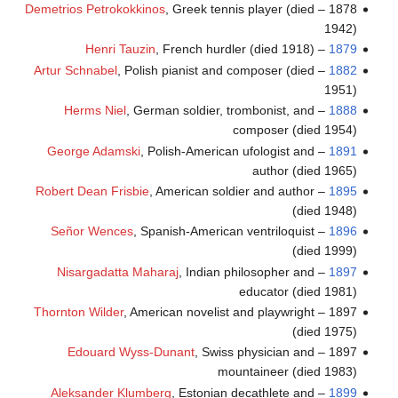
Demetrios Petrokokkinos
, Greek tennis player (died
1878 –
1942)
Henri Tauzin
, French hurdler (died 1918)
–
1879
Artur Schnabel
, Polish pianist and composer (died
–
1882
1951)
Herms Niel
, German soldier, trombonist, and
–
1888
composer (died 1954)
George Adamski
, Polish-American ufologist and
–
1891
author (died 1965)
Robert Dean Frisbie
, American soldier and author
–
1895
(died 1948)
Señor Wences
, Spanish-American ventriloquist
–
1896
(died 1999)
Nisargadatta Maharaj
, Indian philosopher and
–
1897
educator (died 1981)
Thornton Wilder
, American novelist and playwright
1897 –
(died 1975)
Edouard Wyss-Dunant
, Swiss physician and
1897 –
mountaineer (died 1983)
Aleksander Klumberg
, Estonian decathlete and
–
1899