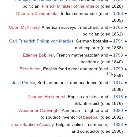
politician,
French Minister of the Interior
(died 1828)
Dheeran Chinnamalai
, Indian commander (died
–
1756
1805)
Collin McKinney
, American surveyor, merchant, and
–
1766
politician (died 1861)
Carl Friedrich Philipp von Martius
, German botanist
–
1794
and explorer (died 1868)
Étienne Bobillier
, French mathematician and
–
1798
academic (died 1840)
Eliza Acton
, English food writer and poet (died
–
1799
[13]
1859)
Josif Pančić
, Serbian botanist and academic (died
–
1814
1888)
Thomas Hazlehurst
, English architect and
–
1816
philanthropist (died 1876)
Alexander Cartwright
, American firefighter and
–
1820
(disputed) inventor of
baseball
(died 1892)
Jean-Baptiste Accolay
, Belgian violinist, composer,
–
1833
and conductor (died 1900)