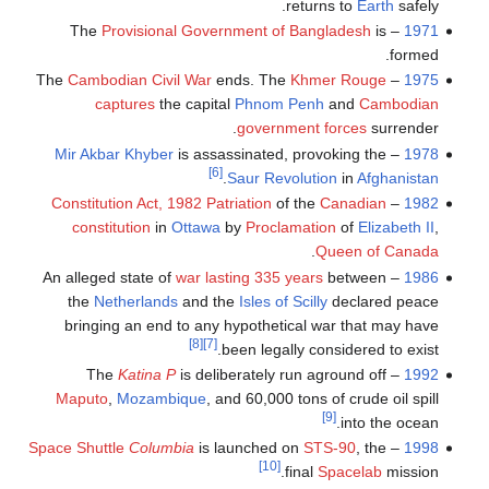
returns to
Earth
safely.
Provisional Government of Bangladesh
is
– The
1971
formed.
Cambodian Civil War
ends. The
Khmer Rouge
– The
1975
captures
the capital
Phnom Penh
and
Cambodian
government forces
surrender.
Mir Akbar Khyber
is assassinated, provoking the
–
1978
[6]
.
Saur Revolution
in
Afghanistan
Constitution Act, 1982
Patriation
of the
Canadian
–
1982
constitution
in
Ottawa
by
Proclamation
of
Elizabeth II
,
.
Queen of Canada
war lasting 335 years
between
– An alleged state of
1986
the
Netherlands
and the
Isles of Scilly
declared peace
bringing an end to any hypothetical war that may have
[8]
[7]
been legally considered to exist.
Katina P
is deliberately run aground off
– The
1992
Maputo
,
Mozambique
, and 60,000 tons of crude oil spill
[9]
into the ocean.
Space Shuttle
Columbia
is launched on
STS-90
, the
–
1998
[10]
final
Spacelab
mission.