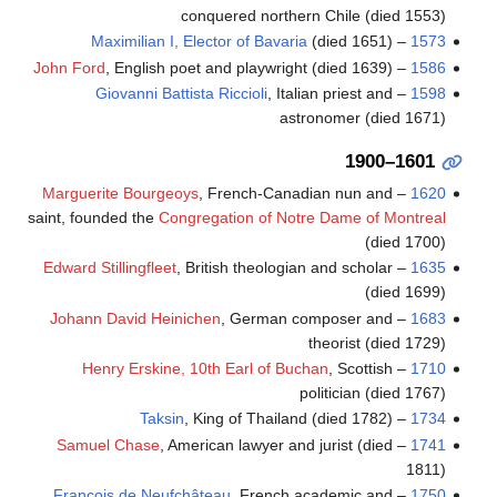
conquered northern Chile (died 1553)
Maximilian I, Elector of Bavaria
(died 1651)
–
1573
John Ford
, English poet and playwright (died 1639)
–
1586
Giovanni Battista Riccioli
, Italian priest and
–
1598
astronomer (died 1671)
1601–1900
Marguerite Bourgeoys
, French-Canadian nun and
–
1620
saint, founded the
Congregation of Notre Dame of Montreal
(died 1700)
Edward Stillingfleet
, British theologian and scholar
–
1635
(died 1699)
Johann David Heinichen
, German composer and
–
1683
theorist (died 1729)
Henry Erskine, 10th Earl of Buchan
, Scottish
–
1710
politician (died 1767)
Taksin
, King of Thailand (died 1782)
–
1734
Samuel Chase
, American lawyer and jurist (died
–
1741
1811)
François de Neufchâteau
, French academic and
–
1750