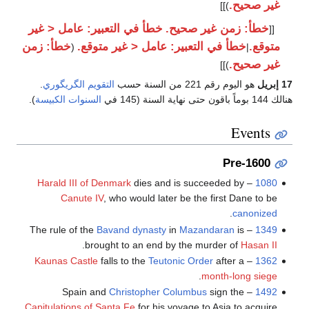
غير صحيح.
)]]
خطأ: زمن غير صحيح.
خطأ في التعبير: عامل < غير
[[
متوقع.
خطأ في التعبير: عامل < غير متوقع.
خطأ: زمن
(
|
غير صحيح.
)]]
17 إبريل
هو اليوم رقم 221 من السنة حسب
التقويم الگريگوري
.
هنالك 144 بوماً باقون حتى نهاية السنة (145 في
السنوات الكبيسة
).
Events
Pre-1600
Harald III of Denmark
dies and is succeeded by
–
1080
Canute IV
, who would later be the first Dane to be
.
canonized
Bavand dynasty
in
Mazandaran
is
– The rule of the
1349
.
brought to an end by the murder of
Hasan II
Kaunas Castle
falls to the
Teutonic Order
after a
–
1362
.
month-long siege
Christopher Columbus
sign the
– Spain and
1492
Capitulations of Santa Fe
for his voyage to Asia to acquire