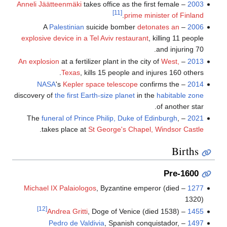
Anneli Jäätteenmäki
takes office as the first female
–
2003
[11]
.
prime minister of Finland
Palestinian
suicide bomber
detonates an
– A
2006
explosive device in a Tel Aviv restaurant
, killing 11 people
and injuring 70.
An explosion
at a fertilizer plant in the city of
West,
–
2013
Texas
, kills 15 people and injures 160 others.
NASA
's
Kepler space telescope
confirms the
–
2014
discovery of
the first Earth-size planet
in the
habitable zone
of another star.
funeral of Prince Philip, Duke of Edinburgh
,
– The
2021
.
takes place at
St George's Chapel, Windsor Castle
Births
Pre-1600
Michael IX Palaiologos
, Byzantine emperor (died
–
1277
1320)
[12]
Andrea Gritti
, Doge of Venice (died 1538)
–
1455
Pedro de Valdivia
, Spanish conquistador,
–
1497