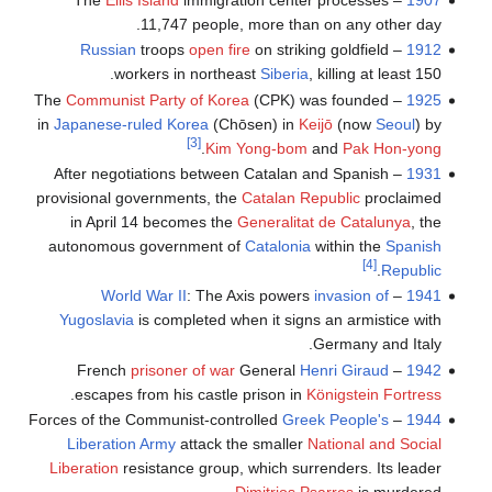
11,747 people, more than on any other day.
Russian
troops
open fire
on striking goldfield
–
1912
workers in northeast
Siberia
, killing at least 150.
Communist Party of Korea
(CPK) was founded
– The
1925
in
Japanese-ruled Korea
(Chōsen) in
Keijō
(now
Seoul
) by
[3]
.
Kim Yong-bom
and
Pak Hon-yong
– After negotiations between Catalan and Spanish
1931
provisional governments, the
Catalan Republic
proclaimed
in April 14 becomes the
Generalitat de Catalunya
, the
autonomous government of
Catalonia
within the
Spanish
[4]
.
Republic
World War II
: The Axis powers
invasion of
–
1941
Yugoslavia
is completed when it signs an armistice with
Germany and Italy.
prisoner of war
General
Henri Giraud
– French
1942
.
escapes from his castle prison in
Königstein Fortress
Greek People's
– Forces of the Communist-controlled
1944
Liberation Army
attack the smaller
National and Social
Liberation
resistance group, which surrenders. Its leader