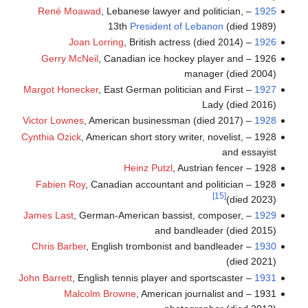
René Moawad
, Lebanese lawyer and politician,
–
1925
13th
President of Lebanon
(died 1989)
Joan Lorring
, British actress (died 2014)
–
1926
Gerry McNeil
, Canadian ice hockey player and
1926 –
manager (died 2004)
Margot Honecker
, East German politician and First
–
1927
Lady (died 2016)
Victor Lownes
, American businessman (died 2017)
–
1928
Cynthia Ozick
, American short story writer, novelist,
1928 –
and essayist
Heinz Putzl
, Austrian fencer
1928 –
Fabien Roy
, Canadian accountant and politician
1928 –
[15]
(died 2023)
James Last
, German-American bassist, composer,
–
1929
and bandleader (died 2015)
Chris Barber
, English trombonist and bandleader
–
1930
(died 2021)
John Barrett
, English tennis player and sportscaster
–
1931
Malcolm Browne
, American journalist and
1931 –