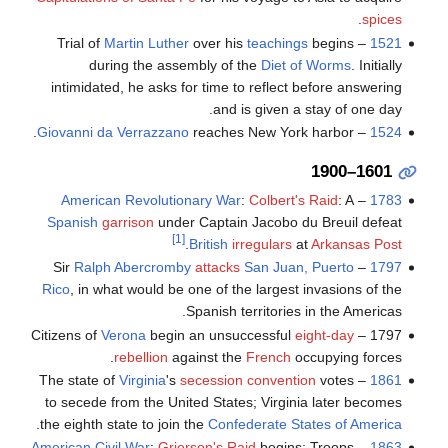
.
spices
Martin Luther
over his
teachings
begins
– Trial of
1521
during the assembly of the
Diet of Worms
. Initially
intimidated, he asks for time to reflect before answering
and is given a stay of one day.
Giovanni da Verrazzano
reaches New York harbor.
–
1524
1601–1900
American Revolutionary War
:
Colbert's Raid
: A
–
1783
Spanish
garrison
under Captain Jacobo du Breuil defeat
[1]
.
British
irregulars
at
Arkansas Post
Ralph Abercromby
attacks
San Juan, Puerto
– Sir
1797
Rico
, in what would be one of the largest invasions of the
Spanish territories in the Americas.
Verona
begin an unsuccessful
eight-day
1797 – Citizens of
rebellion
against the
French
occupying forces.
Virginia
's
secession convention
votes
– The state of
1861
to secede from the United States; Virginia later becomes
.
the eighth state to join the
Confederate States of America
American Civil War
:
Grierson's Raid
begins: Troops
–
1863