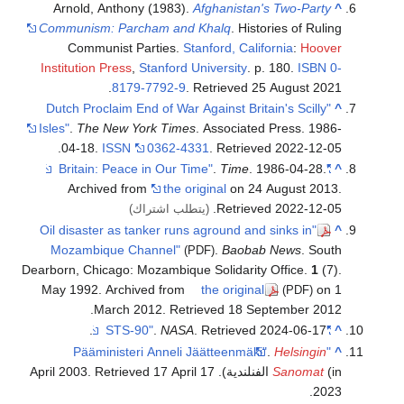
Arnold, Anthony (1983).
Afghanistan's Two-Party
^
Communism: Parcham and Khalq
. Histories of Ruling
Communist Parties.
Stanford, California
:
Hoover
Institution Press
,
Stanford University
. p. 180.
ISBN
0-
.
8179-7792-9
. Retrieved
25 August
2021
"Dutch Proclaim End of War Against Britain's Scilly
^
Isles"
.
The New York Times
. Associated Press. 1986-
.
04-18.
ISSN
0362-4331
. Retrieved
2022-12-05
.
Time
. 1986-04-28.
"Britain: Peace in Our Time"
^
Archived from
the original
on 24 August 2013
.
.
Retrieved
2022-12-05
(يتطلب اشتراك)
"Oil disaster as tanker runs aground and sinks in
^
Mozambique Channel"
.
Baobab News
. South
(PDF)
Dearborn, Chicago: Mozambique Solidarity Office.
1
(7).
May 1992. Archived from
the original
on 1
(PDF)
.
March 2012
. Retrieved
18 September
2012
.
.
NASA
. Retrieved
2024-06-17
"STS-90"
^
.
Helsingin
"Pääministeri Anneli Jäätteenmäki"
^
(in الفنلندية). 17 April 2003
Sanomat
17 April
. Retrieved
.
2023