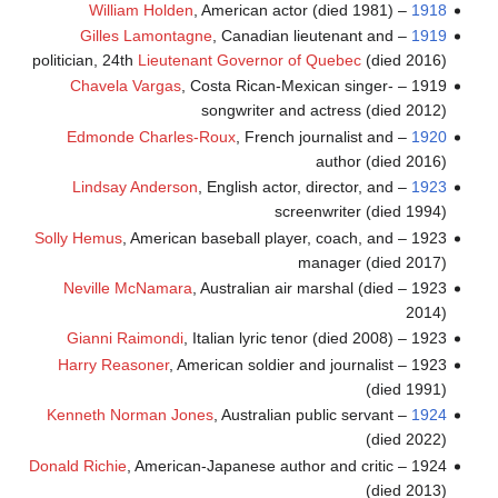
William Holden
, American actor (died 1981)
–
1918
Gilles Lamontagne
, Canadian lieutenant and
–
1919
politician, 24th
Lieutenant Governor of Quebec
(died 2016)
Chavela Vargas
, Costa Rican-Mexican singer-
1919 –
songwriter and actress (died 2012)
Edmonde Charles-Roux
, French journalist and
–
1920
author (died 2016)
Lindsay Anderson
, English actor, director, and
–
1923
screenwriter (died 1994)
Solly Hemus
, American baseball player, coach, and
1923 –
manager (died 2017)
Neville McNamara
, Australian air marshal (died
1923 –
2014)
Gianni Raimondi
, Italian lyric tenor (died 2008)
1923 –
Harry Reasoner
, American soldier and journalist
1923 –
(died 1991)
Kenneth Norman Jones
, Australian public servant
–
1924
(died 2022)
Donald Richie
, American-Japanese author and critic
1924 –
(died 2013)