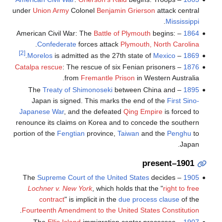
under
Union Army
Colonel
Benjamin Grierson
attack central
.
Mississippi
Battle of Plymouth
begins:
– American Civil War: The
1864
.
Confederate
forces attack
Plymouth, North Carolina
[2]
.
Morelos
is admitted as the 27th state of
Mexico
–
1869
Catalpa rescue
: The rescue of six Fenian prisoners
–
1876
from
Fremantle Prison
in Western Australia.
Treaty of Shimonoseki
between China and
– The
1895
Japan is signed. This marks the end of the
First Sino-
Japanese War
, and the defeated
Qing Empire
is forced to
renounce its claims on Korea and to concede the southern
portion of the
Fengtian
province,
Taiwan
and the
Penghu
to
Japan.
1901–present
Supreme Court of the United States
decides
– The
1905
Lochner v. New York
, which holds that the "
right to free
contract
" is implicit in the
due process clause
of the
.
Fourteenth Amendment to the United States Constitution
Ellis Island
immigration center processes
– The
1907