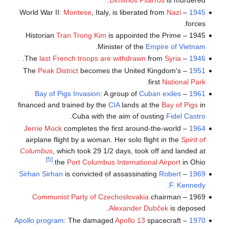
Dimitrios Psarros
is murdered.
Montese
, Italy, is liberated from
Nazi
– World War II:
1945
forces.
Tran Trong Kim
is appointed the Prime
1945 – Historian
.
Minister of the
Empire of Vietnam
.
last French troops are withdrawn
from
Syria
– The
1946
Peak District
becomes the United Kingdom's
– The
1951
.
first
National Park
Bay of Pigs Invasion
: A group of
Cuban exiles
–
1961
financed and trained by the
CIA
lands at the
Bay of Pigs
in
.
Cuba with the aim of ousting
Fidel Castro
Jerrie Mock
completes the first around-the-world
–
1964
airplane flight by a woman. Her solo flight in the
Spirit of
Columbus
, which took 29 1/2 days, took off and landed at
[5]
the
Port Columbus International Airport
in Ohio.
Sirhan Sirhan
is convicted of assassinating
Robert
–
1969
.
F. Kennedy
Communist Party of Czechoslovakia
chairman
1969 –
Alexander Dubček
is deposed.
Apollo program
: The damaged
Apollo 13
spacecraft
–
1970