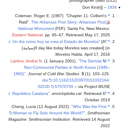
photographer (died 2012)
– [[Don Kirsh
1934
Coleman, Roger E. (1987). "Chapter 11: Colbert's
^
Raid".
The Arkansas Post Story: Arkansas Post
National Monument
. Santa Fe, New Mexico:
(PDF)
.
Eastern National
. pp. 65–67
. Retrieved
May 17,
2025
[A
"Un día como hoy se crea el Estado de Morelos"
^
day like today Morelos was created] (in الإسبانية).
Morelos Habla. April 17, 2016.
Lankov, Andrei N.
(1 January 2001).
"The Demise of
^
Non-Communist Parties in North Korea (1945–
1960)"
.
Journal of Cold War Studies
.
3
(1): 103–125.
doi
:
10.1162/15203970151032164
.
S2CID
57570755
– via Project MUSE.
.
enciclopèdia.cat
. Retrieved
6
"República Catalana"
^
.
October
2019
Cheng, Lucia (12 August 2022).
"Who Was the First
^
Woman to Fly Solo Around the World?"
.
Smithsonian
Magazine
. Smithsonian Institution
. Retrieved
14 August
.
2022