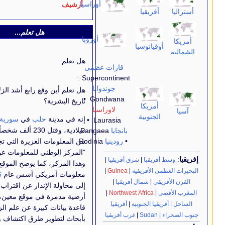
أوراسيا
أرشيف
قيا
هل تعلم
...
تحرير
أوروبا
نوسيا
هل تعلم
قارات عظمى
Supercontinent :
جوندوانا
هل تعلم أين وقع رابع أشد الزلازل فتكاً في
Gondwana •
تاريخ البشرية؟
يكا
لاوراسيا
وبية
إنه في مدينة
حلب
في
سورية
، عام
1138
Laurasia •
ميلادية، وقتل 230 ألف شخصاً! تلك واحدة
بانجايا
Pangaea
•
رودينيا
Rodinia
من المعلومات الغزيرة التي تجدها في موقع
"المركز الوطني للمعلومات عن الزلازل"،
يا
|
شرق أفريقيا
|
وهذا المركز، كما يوضح الموقع، مركز
فريقية
|
Guinea
|
معلومات أمريكي أسس عام
1996
، يهدف
شمال أفريقيا
|
إلى محاولة الإنذار عن اقتراب حدوث هزة
|
Northwest Afri
أرضية مدمرة في موقع معين، وإلى توفير
لجنوبية
|
أفريقيا
قاعدة بيانات كبيرة عن علم الزلازل، والقيام
Su
|
غرب أفريقيا
بأبحاث لتطوير طرق اكتشاف وفهم الزلازل