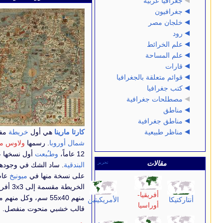
ة
ة
 بالجغرافيا
غرافية
فية
ة
كارتا مارينا
هي أول
خريطة
مفصلة لدول
شمال أوروبا
. رسمها
ولاوس ماجنوس
في
12 عاماً،
وطـُبعت
أول نسخها عام
1539
في
تحرير
البندقية
. ساد الشك في وجودها حتى عثر
على نسخة منها في
ميونيخ
عام
1886
.
الخريطة مقسمة إلى 3x3 أفرخ، مقاس كل
قيا-
منهم 55x40 سم، وكل منهم مصنوع من
الأمريكيتين
سيا
قالب خشبي منحوت منفصل.