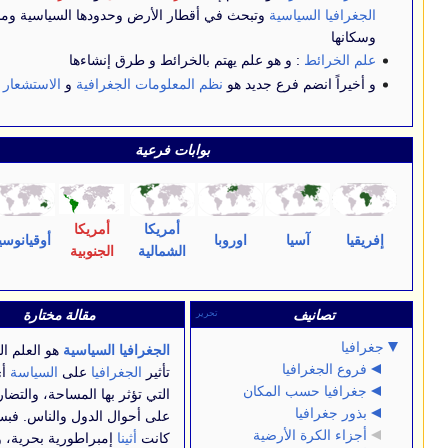
ياسية
وتبحث في أقطار الأرض وحدودها السياسية ومشكلاتها
 و هو علم يهتم بالخرائط و طرق إنشاءها
 فرع جديد هو
نظم المعلومات الجغرافية
و
الاستشعار عن بعد
.
بوابات فرعية
تحرير
أمريكا
أمريكا
يا
اوروبا
أوقيانوسيا
أطلس
الشمالية
الجنوبية
مقالة مختارة
تحرير
تحرير
الجغرافيا السياسية
هو العلم الذي يبحث في
يا
تأثير
الجغرافيا
على
السياسة
أي الطريقة
ب المكان
التي تؤثر بها المساحة، والتضاريس والمناخ
على أحوال الدول والناس. فبسبب الجغرافيا
الأرضية
كانت
أثينا
إمبراطورية بحرية، وبسببها أيضا