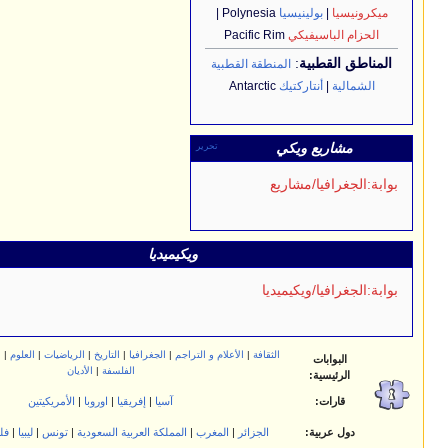
يسيا
Polynesia |
كي
Pacific Rim
المنطقة القطبية
كتيك
Antarctic
يكي
تحرير
اريع
ويكيميديا
تحرير
يميديا
الثقافة
|
الأعلام و التراجم
|
الجغرافيا
|
التاريخ
|
الرياضيات
|
العلوم
|
المجتمع
|
التقنيات
|
الفلسفة
|
الأديان
آسيا
|
إفريقيا
|
اوروبا
|
الأمريكيتين
الجزائر
|
المغرب
|
المملكة العربية السعودية
|
تونس
|
ليبيا
|
فلسطين
|
مصر
|