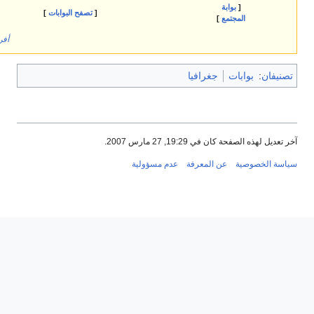
[
تصفح البوابات
]
أفرغ كاش المتصفح
رافيا
ارس 2007.
معرفة
عدم مسؤولية