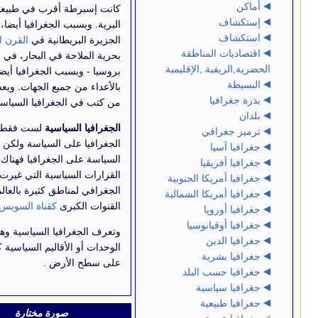
كانت إسبرطة أقرب في طبيعتها إلى القوة
البرية. وبسبب الجغرافيا أيضا، تمتعت
الجزيرة البريطانية في
القرن الثامن عشر
لمناطقة
بحرية الملاحة في البحار، في حين كانت
 ,الإقليمية
بروسيا - وبسبب الجغرافيا أيضا- محاطة
بالأعداء من جميع الجهات. ويعد الألمان أكثر
من كتب في الجغرافيا السياسية.
الجغرافيا السياسية
لست فقط تأثير
في
الجغرافيا على السياسة ولكن أيضا تأثير
السياسة على الجغرافيا فهناك الكثير من
قيا
القرارات السياسية التي غيرت الوجه
كا الجنوبية
الجغرافي لمناطق كثيرة بالعالم كشق
كا الشمالية
القنوات الكبرى
كقناة السويس
مثلا.
پا
انوسيا
وتعرف الجغرافيا السياسية وهي دراسة
ن
الوحدات أو الأقاليم السياسية كظاهرات
ية
على سطح الأرض .
 البلد
سية
ية
صورة مختارة
تحرير