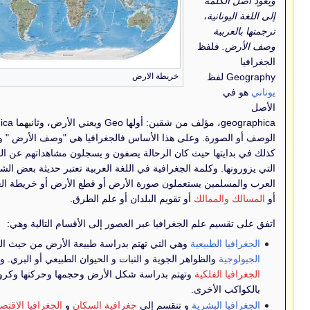
ظ
خريطة الارض
geographica، مؤلف من شقين: أولها Geo ويعني الأرض، وثانيهما Graphica ويعني
 وعلى هذا الأساس فالجغرافيا هي "وصف الأرض " و قد كانت
يث كان الرحالة يصفون و يسجلون مشاهداتهم عن البلاد و الأقاليم
لمة الجغرافية في اللغة العربية تعتبر حديثة بعض الشئ، حيث كان
يستعملون صورة الأرض أو قطع الأرض أو خريطة العالم والأقاليم
لك
أو تقويم البلدان أو علم الطرق.
م الجغرافيا عبر العصور إلى الأقسام التالية وهي:
يعية
وهي التي تهتم بدراسة طبيعة الأرض من حيث البنية
ظواهر الجوية و النبات و الحيوان الطبيعي أو البري. ومنها أيضاً
كية
وتهتم بدراسة شكل الأرض وحجمها وحركتها وكرويتها وعلاقاتها
رى.
رية
و تنقسم إلى
جغرافية السكان
و
الجغرافيا الاقتصادية
و