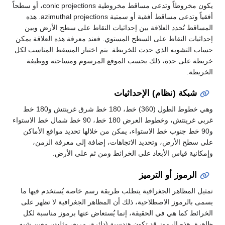
يكون مخروطاً وتدعى مساقط مخروطية conic projections، أو سطحاً
أفقياً وتدعى مساقط أفقية أو سمتية azimuthal projections. هذه
مساقط تُحدد العلاقة بين إحداثيات النقاط على سطح الأرض وبين
داثيات النقاط على السطح المستوي. فعند معرفة هذه العلاقة يمكن
اب التشويه الذي حدث للخريطة. يتم اختيار المسقط المناسب لكل
يطة على حدة، ذلك بحسب الموقع المرسوم ومساحته ووظيفة
خريطة.
شبكة (نظام) الإحداثيات
وهي خطوط الطول (360) خط، 180 خط شرق غرينتش و180 خط
غربي غرينتش، وخطوط العرض 180 خط، 90 خط شمال خط الاستواء
و90 خط جنوب خط الاستواء، يمكن من خلالها تحديد مواقع الأماكن
ى سطح الأرض، وتحديد الاتجاهات، إضافة إلى معرفة الزمن،
مكانية قياس الأبعاد على الخرائط ومن ثم على الأرض.
الرموز أو الترميز
ثيل المظاهر الجغرافية يتطلب طريقة رسم خاصة يُستخدم فيها ما
مى بالرموز الاصطلاحية، ذلك أن المظاهر الجغرافية لا تظهر على
خرائط كما هي في الحقيقة، إنما يُستعاض عنها برموز مناسبة لكل
هرة. هذه الرموز قد تكون هندسية (دائرة، مربع، مثلث، معين شبه