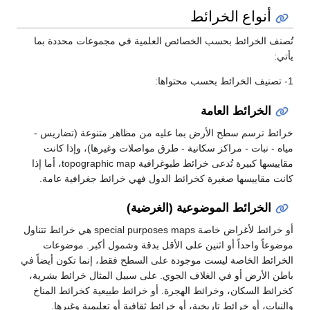
أنواع الخرائط
صنف الخرائط بحسب الخصائص العلمية في مجموعات محددة بما
تي:
الخرائط العامة
ائط ترسم سطح الأرض بما عليه من مظاهر متنوعة (تضاريس -
اه - نبات - مراكز سكانية - طرق مواصلات وغيرها)، وإذا كانت
مقاييسها كبيرة تُدعى خرائط طبوغرافية topographic map، أما إذا
نت مقاييسها صغيرة كخرائط الدول فهي خرائط جغرافية عامة.
الخرائط الموضوعية (الغرضية)
أو خرائط لأغراض خاصة special purposes maps هي خرائط تتناول
ضوعاً واحداً أو اثنين على الأقل بدقة وشمول أكبر. موضوعات
خرائط الخاصة ليست موجودة على السطح فقط، إنما تكون أيضاً في
طن الأرض أو في الغلاف الجوي. على سبيل المثال خرائط بشرية،
رائط السكان، وخرائط الهجرة. أو خرائط طبيعية كخرائط المناخ
لنبات، أو خرائط تاريخية، أو خرائط ثقافية أو تعليمية وغيرها.