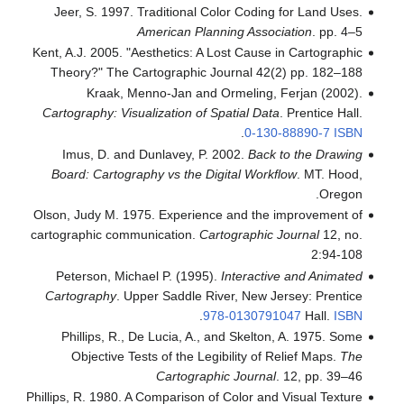
Jeer, S. 1997. Traditional Color Coding for Land Uses.
American Planning Association
. pp. 4–5
Kent, A.J. 2005. "Aesthetics: A Lost Cause in Cartographic
Theory?" The Cartographic Journal 42(2) pp. 182–188
Kraak, Menno-Jan and Ormeling, Ferjan (2002).
Cartography: Visualization of Spatial Data
. Prentice Hall.
.
0-130-88890-7
ISBN
Imus, D. and Dunlavey, P. 2002.
Back to the Drawing
Board: Cartography vs the Digital Workflow
. MT. Hood,
Oregon.
Olson, Judy M. 1975. Experience and the improvement of
cartographic communication.
Cartographic Journal
12, no.
2:94-108
Peterson, Michael P. (1995).
Interactive and Animated
Cartography
. Upper Saddle River, New Jersey: Prentice
.
978-0130791047
Hall.
ISBN
Phillips, R., De Lucia, A., and Skelton, A. 1975. Some
Objective Tests of the Legibility of Relief Maps.
The
Cartographic Journal
. 12, pp. 39–46
Phillips, R. 1980. A Comparison of Color and Visual Texture