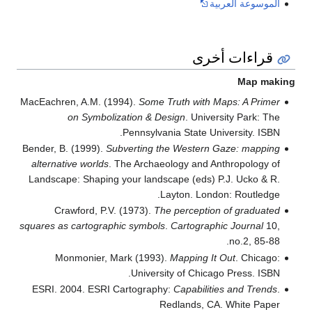
الموسوعة العربية
قراءات أخرى
Map maki
MacEachren, A.M. (1994).
Some Truth with Maps: A Primer
on Symbolization & Design
. University Park: The
Pennsylvania State University. ISBN.
Bender, B. (1999).
Subverting the Western Gaze: mapping
alternative worlds
. The Archaeology and Anthropology of
Landscape: Shaping your landscape (eds) P.J. Ucko & R.
Layton. London: Routledge.
Crawford, P.V. (1973).
The perception of graduated
squares as cartographic symbols
.
Cartographic Journal
10,
no.2, 85-88.
Monmonier, Mark (1993).
Mapping It Out
. Chicago:
University of Chicago Press. ISBN.
ESRI. 2004. ESRI Cartography:
Capabilities and Trends
.
Redlands, CA. White Paper