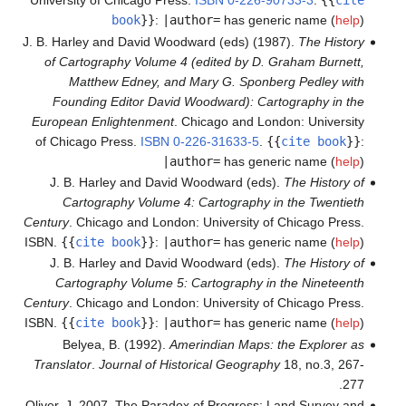
University of Chicago Press.
ISBN
0-226-90733-3
.
{{
cite
book
}}
:
|author=
has generic name (
help
)
J. B. Harley and David Woodward (eds) (1987).
The History
of Cartography Volume 4 (edited by D. Graham Burnett,
Matthew Edney, and Mary G. Sponberg Pedley with
Founding Editor David Woodward): Cartography in the
European Enlightenment
. Chicago and London: University
of Chicago Press.
ISBN
0-226-31633-5
.
{{
cite book
}}
:
|author=
has generic name (
help
)
J. B. Harley and David Woodward (eds).
The History of
Cartography Volume 4: Cartography in the Twentieth
Century
. Chicago and London: University of Chicago Press.
ISBN.
{{
cite book
}}
:
|author=
has generic name (
help
)
J. B. Harley and David Woodward (eds).
The History of
Cartography Volume 5: Cartography in the Nineteenth
Century
. Chicago and London: University of Chicago Press.
ISBN.
{{
cite book
}}
:
|author=
has generic name (
help
)
Belyea, B. (1992).
Amerindian Maps: the Explorer as
Translator
.
Journal of Historical Geography
18, no.3, 267-
277.
Oliver, J. 2007. The Paradox of Progress: Land Survey and