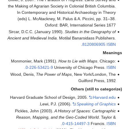
the Making of Agrarian Society in Colonial British Columbia.
In Contemporary and Historical Archaeology in Theory
(eds) L. McAtackney, M. Palus & A. Piccini, pp. 31–38.
Oxford: BAR, International Series 1677
Sircar, D.C.C. (January 1990).
Studies in the Geography of
Ancient and Medieval India
. Motilal Banarsidass Publishers.
.
8120806905
ISBN
Meanin
Monmonier, Mark (1991).
How to Lie with Maps
. Chicago:
.
0-226-53421-9
University of Chicago Press.
ISBN
Wood, Denis,
The Power of Maps
, New York/London, The
Guilford Press, 1992
Others (still to categoriz
Harvard Graduate School of Design, 2005.
Harvard.edu
.
Lewi, P.J. (2006).
Speaking of Graphics
Pickles, John (2003).
A History of Spaces: Cartographic
Reason, Mapping, and the Geo-Coded World
. Taylor &
.
0-415-14497-3
Francis.
ISBN