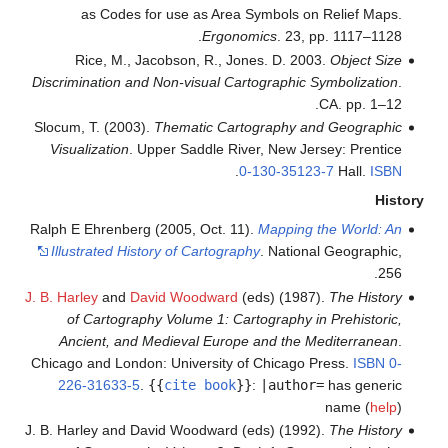
as Codes for use as Area Symbols on Relief Maps.
Ergonomics
. 23, pp. 1117–1128.
Rice, M., Jacobson, R., Jones. D. 2003.
Object Size
Discrimination and Non-visual Cartographic Symbolization
.
CA. pp. 1–12.
Slocum, T. (2003).
Thematic Cartography and Geographic
Visualization
. Upper Saddle River, New Jersey: Prentice
.
0-130-35123-7
Hall.
ISBN
Histo
Ralph E Ehrenberg (2005, Oct. 11).
Mapping the World: An
Illustrated History of Cartography
. National Geographic,
256.
J. B. Harley
and
David Woodward
(eds) (1987).
The History
of Cartography Volume 1: Cartography in Prehistoric,
Ancient, and Medieval Europe and the Mediterranean
.
Chicago and London: University of Chicago Press.
ISBN
0-
226-31633-5
.
{{
cite book
}}
:
|author=
has generic
name (
help
)
J. B. Harley and David Woodward (eds) (1992).
The History