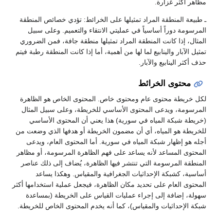
اهر أكثر غزارة.
طبيعة المنطقة المراد تمثيلها على الخرائط: تؤدي خصائص المنطقة
مرسومة دوراً أساسياً في عمليتي الانتقاء والتعميم. وعلى سبيل
مثال، إذا كانت المنطقة المراد تمثيلها منطقة جافة، فمن الضروري
ثيل الآبار والينابيع لما لها من أهمية، أما إذا كانت المنطقة رطبة فيتم
 أكثر الينابيع والآبار.
محتوى الخرائط
ل خريطة محتوى عام ومحتوى خاص. المحتوى الخاص هو الظاهرة
مرسومة، ويدعى المحتوى الأساسي للخريطة، وعلى سبيل المثال
ريطة شبكة المياه في سورية) هذا يعني أن المحتوى الأساسي
خريطة هو المياه، أي أن مضمون الخريطة أو هدفها الذي وضعت من
له هو إظهار شبكة المياه في سورية. أما المحتوى العام، ويدعى
محتوى المساعد لأنه يساعد على فهم الظاهرة المرسومة، أو مظاهر
منطقة المرسومة التي تنتشر فيها الظاهرة، يُضاف إلى ذلك عناصر
اسية، كشبكة الإحداثيات الجغرافية والمقياس. وهكذا يساعد
محتوى العام على تحديد مكان الظاهرة، فيجعل عملية استخدامها أكثر
ولة، إضافة إلى إجراء عمليات القياس على الخريطة (بمساعدة
كة الإحداثيات والمقياس)، كما أنه يخدم المحتوى الخاص للخريطة.