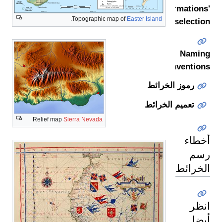
information
.
Topographic map of
Easter Island
selecti
Nami
conventio
رموز الخرائط
تعميم الخرائط
Relief map
Sierra Nevada
طاء
سم
خرائط
ظر
ضا