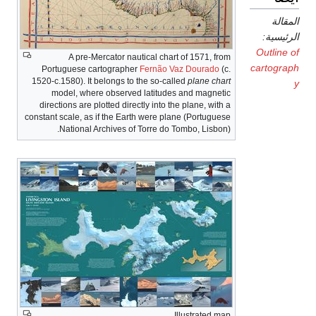
مقالة
رئيسية:
Outline 
A pre-Mercator nautical chart of 1571, from
cartogra
Portuguese cartographer
Fernão Vaz Dourado
(c.
1520-c.1580). It belongs to the so-called
plane chart
model, where observed latitudes and magnetic
directions are plotted directly into the plane, with a
constant scale, as if the Earth were plane (Portuguese
National Archives of Torre do Tombo, Lisbon).
Illustrated map.