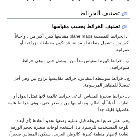
تصنيف الخرائط
تصنيف الخرائط بحسب مقياسها
أ ـ الخرائط التفصيلية plane maps مقياسها كبير، أكبر من ، وأحياناً
بر من ، تشمل منطقة أو مدينة، قد تكون مخططات زراعية أو
رانية.
ـ خرائط كبيرة المقياس تبدأ من ، وتصل حتى ، وهي خرائط
وغرافية.
ـ خرائط متوسطة المقياس، خرائط مقاييسها تراوح بين وهي أقل
صيلاً للمظاهر المرسومة.
ـ خرائط صغيرة المقياس، تُدعى خرائط عالمية لأنها تمثل الدول أو
قارات أحياناً أو العالم، ومقاييسها من وأصغر حتى ، وهي خرائط عامة
صيلها قليلة جداً.
ب على صانع الخريطة قبل عملية وضعها تحديد أبعادها (أي أبعاد
لوحة المستخدمة للرسم). فإذا استخدم لوحات صغيرة بحجم الورقة
عادية لإظهار منطقة كبيرة، كالوطن العربي، سيكون المقياس صغيراً،