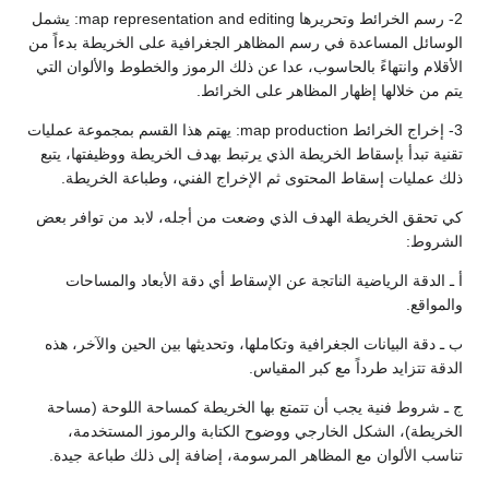
2- رسم الخرائط وتحريرها map representation and editing: يشمل
وسائل المساعدة في رسم المظاهر الجغرافية على الخريطة بدءاً من
أقلام وانتهاءً بالحاسوب، عدا عن ذلك الرموز والخطوط والألوان التي
م من خلالها إظهار المظاهر على الخرائط.
3- إخراج الخرائط map production: يهتم هذا القسم بمجموعة عمليات
نية تبدأ بإسقاط الخريطة الذي يرتبط بهدف الخريطة ووظيفتها، يتبع
ك عمليات إسقاط المحتوى ثم الإخراج الفني، وطباعة الخريطة.
 تحقق الخريطة الهدف الذي وضعت من أجله، لابد من توافر بعض
شروط:
ـ الدقة الرياضية الناتجة عن الإسقاط أي دقة الأبعاد والمساحات
لمواقع.
ـ دقة البيانات الجغرافية وتكاملها، وتحديثها بين الحين والآخر، هذه
دقة تتزايد طرداً مع كبر المقياس.
ـ شروط فنية يجب أن تتمتع بها الخريطة كمساحة اللوحة (مساحة
خريطة)، الشكل الخارجي ووضوح الكتابة والرموز المستخدمة،
اسب الألوان مع المظاهر المرسومة، إضافة إلى ذلك طباعة جيدة.