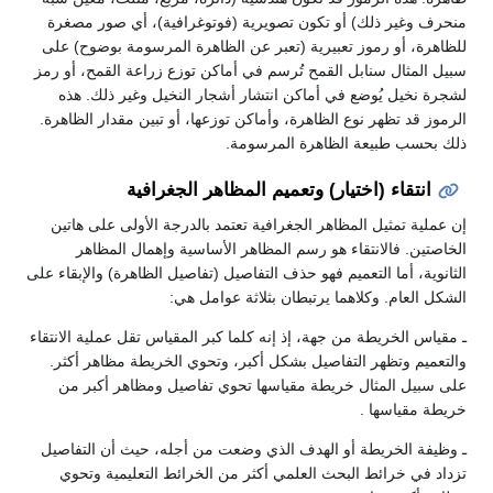
حرف وغير ذلك) أو تكون تصويرية (فوتوغرافية)، أي صور مصغرة
ظاهرة، أو رموز تعبيرية (تعبر عن الظاهرة المرسومة بوضوح) على
يل المثال سنابل القمح تُرسم في أماكن توزع زراعة القمح، أو رمز
جرة نخيل يُوضع في أماكن انتشار أشجار النخيل وغير ذلك. هذه
رموز قد تظهر نوع الظاهرة، وأماكن توزعها، أو تبين مقدار الظاهرة.
ك بحسب طبيعة الظاهرة المرسومة.
انتقاء (اختيار) وتعميم المظاهر الجغرافية
 عملية تمثيل المظاهر الجغرافية تعتمد بالدرجة الأولى على هاتين
خاصتين. فالانتقاء هو رسم المظاهر الأساسية وإهمال المظاهر
ثانوية، أما التعميم فهو حذف التفاصيل (تفاصيل الظاهرة) والإبقاء على
شكل العام. وكلاهما يرتبطان بثلاثة عوامل هي:
مقياس الخريطة من جهة، إذ إنه كلما كبر المقياس تقل عملية الانتقاء
لتعميم وتظهر التفاصيل بشكل أكبر، وتحوي الخريطة مظاهر أكثر.
ى سبيل المثال خريطة مقياسها تحوي تفاصيل ومظاهر أكبر من
يطة مقياسها .
وظيفة الخريطة أو الهدف الذي وضعت من أجله، حيث أن التفاصيل
داد في خرائط البحث العلمي أكثر من الخرائط التعليمية وتحوي