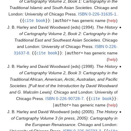
of Cartography Volume 2, Book 1: Cartography in the
Traditional Islamic and South Asian Societies
. Chicago and
London: University of Chicago Press.
ISBN
0-226-31635-1
.
{{
cite book
}}
:
|author=
has generic name (
help
)
J. B. Harley and David Woodward (eds) (1994).
The History
of Cartography Volume 2, Book 2: Cartography in the
Traditional East and Southeast Asian Societies
. Chicago
and London: University of Chicago Press.
ISBN
0-226-
31637-8
.
{{
cite book
}}
:
|author=
has generic name
(
help
)
J. B. Harley and David Woodward (eds) (1998).
The History
of Cartography Volume 2, Book 3: Cartography in the
Traditional African, American, Arctic, Australian, and Pacific
Societies. [Full text of the Introduction by David Woodward
and G. Malcolm Lewis]
. Chicago and London: University of
Chicago Press.
ISBN
0-226-90728-7
.
{{
cite book
}}
:
|author=
has generic name (
help
)
J. B. Harley and David Woodward (eds) (2005).
The History
of Cartography Volume 3 (in press, 2005): Cartography in
the European Renaissance
. Chicago and London: