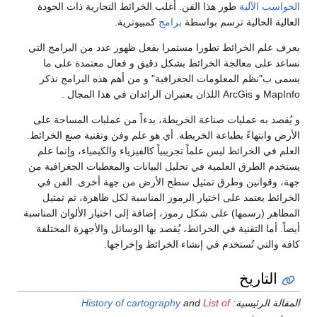
حواسب الآلية
طور هذا الفن. أغلب الخرائط التجارية ذات الجودة
عالية الحالية ترسم بواسطة
برامج
كمبيوترية.
رف علم الخرائط تطورا مستمرا بفعل ظهور عدد من البرامج التي
اعد على معالجة الخرائط بشكل دقيق و فعال معتمدة على ما
مى ب"نظم المعلومات الجغرافية" و من أهم هذه البرامج نذكر
ArcG اللذان يعتبران الرائدان في هذا المجال .
يُقصد به عمليات صناعة الخريطة، بدءاً من عمليات المساحة على
أرض وانتهاءً بطباعة الخريطة. أي هو علم وفن وتقنية صنع الخرائط.
علم في الخرائط ليس علماً تجريبياً كالفيزياء والكيمياء، وإنما علم
تخدم الطرق العلمية في تحليل البيانات والمعطيات الجغرافية من
ة، وقوانين وطرق تمثيل سطح الأرض من جهة أخرى. الفن في
خرائط يعتمد على اختيار الرموز المناسبة لكل ظاهرة، ثم تمثيل
مظاهر (رسمها) على شكل رموز، إضافة إلى اختيار الألوان المناسبة
ضاً. أما التقنية في الخرائط، يُقصد بها الوسائل والأجهزة المختلفة
فة والتي تُستخدم في إنشاء الخرائط وإخراجها.
التاريخ
مقالة الرئيسية:
List of
and
History of cartography