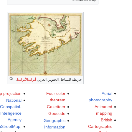
خريطة للساحل الجنوبي الغربي
أيرلندالأيرلندا
.
Map projection
Four color
Aerial
theorem
photography
National
Geospatial-
Gazetteer
Animated
Intelligence
mapping
Geocode
Agency
British
Geographic
OpenStreetMap
,
Cartographic
Information