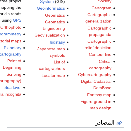
a free project
Society
System
(GIS)
mapping the
Cartogram
Geoinformatics
world's roads
Cartographic
Geomatics
using
GPS
generalization
Geomatics
Orthophoto
Cartographic
Engineering
Photogrammetry
propaganda
Geovisualization
Pictorial maps
Cartographic
Isostasy
Planetary
relief depiction
Japanese map
cartography
Contour line
symbols
Point of
Critical
List of
Beginning
cartography
cartographers
Scribing
Cybercartography
Locator map
(cartography)
Digital Cadastral
Sea level
DataBase
Terra incognita
Fantasy map
Figure-ground in
map design
المصادر