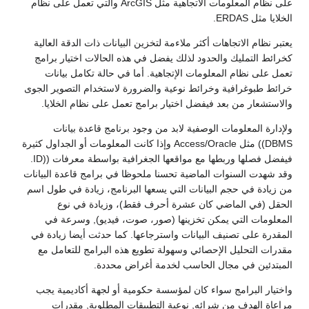
على نظام المعلومات الاتجاهية مثل ArcGIS والتي تعمل على نظام
الخلايا مثل ERDAS.
يعتبر نظام الاتجاهات أكثر ملاءمة لتخزين البيانات ذات الدقة العالية
كخرائط التمليك والحدود لذلك يفضل في هذه الحالات اختيار برامج
تعمل على نظام المعلومات الإتجاهية. أما في حالة تكامل بيانات
خرائط طبوغرافية وخرائط نوعية والضرورة لاستخدام التصوير الجوى
والاستشعار من بعد فيفضل اختيار برامج تعمل على نظام الخلايا.
ولإدارة المعلومات الوصفية لابد من وجود برنامج قاعدة بيانات
DBMS)) مثل Access/Oracle وإذا كانت المعلومات أو الجداول كثيرة
فيفضل فصلها وربطها مع مواقعها الجغرافية بواسطة معرفات ((ID.
وقد شهدت السنوات الماضية تحسنا ملحوظا في برامج قاعدة البيانات
من زيادة في حجم البيانات التي يسعها البرنامج، زيادة في طول اسم
الحقل (في الماضي كان عشرة أحرف فقط)، وزيادة في نوع
المعلومات التي يمكن تخزينها (صور، صوت، فيديو), وسرعة في
المقدرة على تصنيف البيانات واسترجاعها. كما حدثت أيضا زيادة في
مقدرات التحليل الإحصائي وسهولة تطويع هذه البرامج للتعامل مع
المبتدئين في مجال الحاسب لخدمة أغراض محددة.
واختيار البرامج سواء كان لمؤسسة حكومية أو لجهة أكاديمية يجب
مراعاة الهدف من شرائه, نوعية التطبيقات المطلوبة, مقدرات