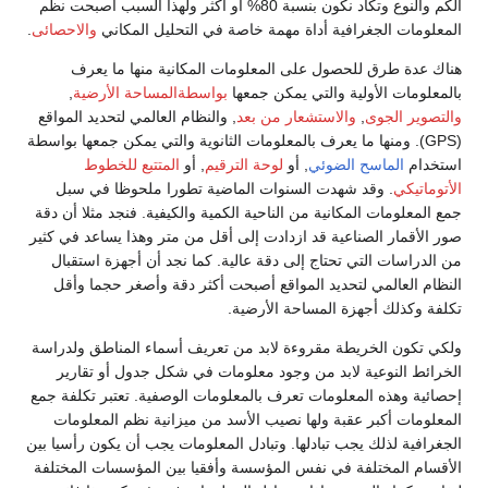
الكم والنوع وتكاد نكون بنسبة 80% أو أكثر ولهذا السبب أصبحت نظم
المعلومات الجغرافية أداة مهمة خاصة في التحليل المكاني
والاحصائى
.
هناك عدة طرق للحصول على المعلومات المكانية منها ما يعرف
بالمعلومات الأولية والتي يمكن جمعها
بواسطةالمساحة الأرضية
,
والتصوير الجوى
,
والاستشعار من بعد
, والنظام العالمي لتحديد المواقع
(GPS). ومنها ما يعرف بالمعلومات الثانوية والتي يمكن جمعها بواسطة
استخدام
الماسح الضوئي
, أو
لوحة الترقيم
, أو
المتتبع للخطوط
الأتوماتيكي
. وقد شهدت السنوات الماضية تطورا ملحوظا في سبل
جمع المعلومات المكانية من الناحية الكمية والكيفية. فنجد مثلا أن دقة
صور الأقمار الصناعية قد ازدادت إلى أقل من متر وهذا يساعد في كثير
من الدراسات التي تحتاج إلى دقة عالية. كما نجد أن أجهزة استقبال
النظام العالمي لتحديد المواقع أصبحت أكثر دقة وأصغر حجما وأقل
تكلفة وكذلك أجهزة المساحة الأرضية.
ولكي تكون الخريطة مقروءة لابد من تعريف أسماء المناطق ولدراسة
الخرائط النوعية لابد من وجود معلومات في شكل جدول أو تقارير
إحصائية وهذه المعلومات تعرف بالمعلومات الوصفية. تعتبر تكلفة جمع
المعلومات أكبر عقبة ولها نصيب الأسد من ميزانية نظم المعلومات
الجغرافية لذلك يجب تبادلها. وتبادل المعلومات يجب أن يكون رأسيا بين
الأقسام المختلفة في نفس المؤسسة وأفقيا بين المؤسسات المختلفة