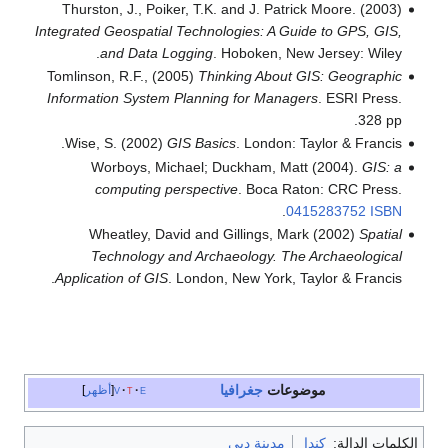
Thurston, J., Poiker, T.K. and J. Patrick Moore. (2003)
Integrated Geospatial Technologies: A Guide to GPS, GIS,
and Data Logging
. Hoboken, New Jersey: Wiley.
Tomlinson, R.F., (2005)
Thinking About GIS: Geographic
Information System Planning for Managers
. ESRI Press.
328 pp.
Wise, S. (2002)
GIS Basics
. London: Taylor & Francis.
Worboys, Michael; Duckham, Matt (2004).
GIS: a
computing perspective
. Boca Raton: CRC Press.
.
0415283752
ISBN
Wheatley, David and Gillings, Mark (2002)
Spatial
Technology and Archaeology. The Archaeological
Application of GIS
. London, New York, Taylor & Francis.
موضوعات
جغرافيا
e
t
v
أظهر
الكلمات الدالة:
كندا
مدينة دبي