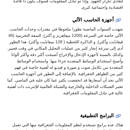
لتفادى تكرار الجهود, وإذا تم تبادل المعلومات فسوف يكون ذا فائدة
اقتصادية واجتماعية كبرى.
أجهزة الحاسب الآلي
شهدت السنوات الماضية تطورا ملحوظا في مقدرات وحدات الحاسب
الآلي خاصة في السرعة (1200 ميفاهرتز و أكثر), السعة التخزينية (40
قيقابايت وأكثر), و الذاكرة اللحظية ( 128 ميغابايت وأكثر). هذا التطور
أدى إلى سرعة إنجاز كثير من عمليات التحليل المكاني في وقت قصير.
وكذلك بالنسبة لأجهزة الإدخال والإخراج أصبحت أكثر دقة وأكثر ألوانا
وأصبح استخدام الوسائط المتعددة جزءا منها. واستخدام الوسائط
المتعددة من تكامل صوت و صورة و فيديو له أهمية خاصة في فهم
كثير من الظواهر الجغرافية. بالإضافة إلي التطور في أجهزة الحاسب
الآلي نجد أن أسعارها قد انخفضت بكثير عما كان عليه في الماضي. كما
تعتبر الشبكات الداخلية والخارجية والشبكة العالمية للإنترنت ذات أهمية
عالية في تبادل المعلومات الجغرافية.
البرامج التطبيقية
هناك عدة برامج تستخدم لنظم المعلومات الجغرافية منها التي تعمل