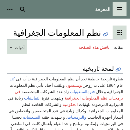
المعرفة
القائمة الرئيسية
بحث
أدوات
نظم المعلومات الجغرافية
تبديل عرض جدول المحتويات
مقالة
ناقش هذه الصفحة
أدوات
لمحة تاريخية
بنظرة تاريخية خاطفة نجد أن نظم المعلومات الجغرافية بدأت في
كندا
عام 1964 على يد روجر
توملنسون
ويلقب أحيانا بأبي نظم المعلومات
الجغرافية وخلال
فترةالسبعينيات
زاد عدد الشركات المتخصصة
في
برمجيات نظم المعلومات الجغرافية
وشهدت فترة
الثمانينيات
زيادة في
الميزانية المرصودة للهئيات
الحكومية
والشركات الخاصة لنظم
المعلومات الجغرافية, وكذلك زيادة في عدد المتخصصين وانخفاض في
أسعار أجهزة الحاسب
والبرمجيات
. و شهدت حقبة
التسعينيات
تحسنا
في البرمجيات وإمكانية برنامج واحد القيام بأعمال كانت في الماضي