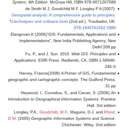
System, 4th Edition
. McGraw Hill, ISBN 978-0071267588
de Smith M J, Goodchild M F, Longley P A (2007).
Geospatial analysis: A comprehensive guide to principles,
techniques and software tools
(2nd ed.). Troubador, UK.
.
978-1848761582
ISBN
Elangovan,K (2006)"GIS: Fundamentals, Applications and
Implementations", New India Publishing Agency, New
Delhi"208 pp.
Fu, P., and J. Sun. 2010.
Web GIS: Principles and
Applications
. ESRI Press. Redlands, CA. ISBN 1-58948-
245-X.
Harvey, Francis(2008)
A Primer of GIS, Fundamental
geographic and cartographic concepts.
The Guilford Press,
31 pp.
Heywood, I., Cornelius, S., and Carver, S. (2006)
An
Introduction to Geographical Information Systems
. Prentice
Hall. 3rd edition.
Longley, P.A.,
Goodchild, M.F.
, Maguire, D.J. and
Rhind,
D.W.
(2005)
Geographic Information Systems and Science
.
Chichester: Wiley. 2nd edition.