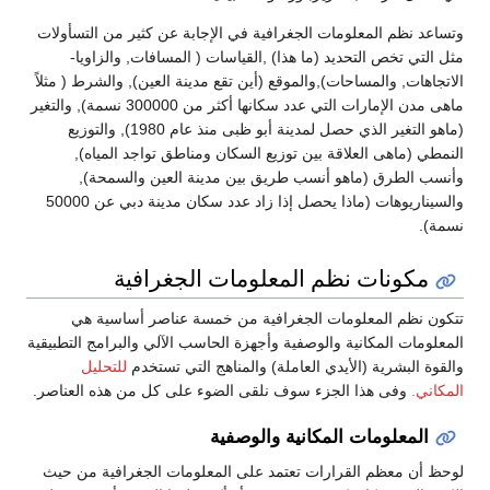
وتساعد نظم المعلومات الجغرافية في الإجابة عن كثير من التسأولات
مثل التي تخص التحديد (ما هذا) ,القياسات ( المسافات, والزاويا-
الاتجاهات, والمساحات),والموقع (أين تقع مدينة العين), والشرط ( مثلاً
ماهى مدن الإمارات التي عدد سكانها أكثر من 300000 نسمة), والتغير
(ماهو التغير الذي حصل لمدينة أبو ظبى منذ عام 1980), والتوزيع
النمطي (ماهى العلاقة بين توزيع السكان ومناطق تواجد المياه),
وأنسب الطرق (ماهو أنسب طريق بين مدينة العين والسمحة),
والسيناريوهات (ماذا يحصل إذا زاد عدد سكان مدينة دبي عن 50000
نسمة).
مكونات نظم المعلومات الجغرافية
تتكون نظم المعلومات الجغرافية من خمسة عناصر أساسية هي
المعلومات المكانية والوصفية وأجهزة الحاسب الآلي والبرامج التطبيقية
والقوة البشرية (الأيدي العاملة) والمناهج التي تستخدم
للتحليل
المكاني.
وفى هذا الجزء سوف نلقى الضوء على كل من هذه العناصر.
المعلومات المكانية والوصفية
لوحظ أن معظم القرارات تعتمد على المعلومات الجغرافية من حيث