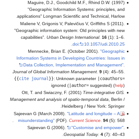
Maguire, D.J., Goodchild M.F., Rhind D.W. (1997)
"Geographic Information Systems: principles, and
applications" Longman Scientific and Technical, Harlow.
Maliene V, Grigonis V, Palevičius V, Griffiths S (2011).
"Geographic information system: Old principles with new
capabilities".
Urban Design International
.
16
(1): 1–6.
.
doi
:
10.1057/udi.2010.25
Mennecke, Brian E. (October 2001).
"Geographic
Information Systems in Developing Countries: Issues in
Data Collection, Implementation and Management"
.
Journal of Global Information Management
.
9
(4): 45–55.
{{
cite journal
}}
:
Unknown parameter
|coauthors=
ignored (
|author=
suggested) (
help
)
Ott, T. and Swiaczny, F. (2001)
Time-integrative GIS.
Management and analysis of spatio-temporal data
, Berlin /
Heidelberg / New York: Springer.
Sajeevan G (March 2008).
"Latitude and longitude – A
misunderstanding"
.
Current Science
.
94
(5): 568.
(PDF)
Sajeevan G (2006).
"Customise and empower"
.
Geospatial Today
.
4
(7): 40–43.