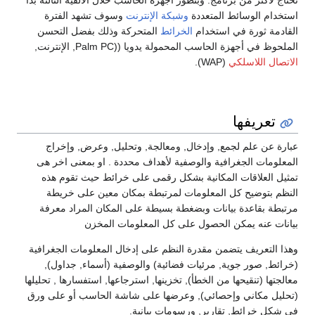
تحتاج لأكثر من برنامج. وبتطور أجهزة الحاسب خلال الألفية الثالثة بداْ
استخدام الوسائط المتعددة
وشبكة الإنترنت
وسوف تشهد الفترة
القادمة ثورة في استخدام
الخرائط
المتحركة وذلك بفضل التحسن
الملحوظ في أجهزة الحاسب المحمولة يدويا ((Palm PC, الإنترنت,
الاتصال اللاسلكي
(WAP).
تعريفها
عبارة عن علم لجمع, وإدخال, ومعالجة, وتحليل, وعرض, وإخراج
المعلومات الجغرافية والوصفية لأهداف محددة . او بمعنى اخر هى
تمثيل العلاقات المكانية بشكل رقمى على خرائط حيث تقوم هذه
النظم بتوضيح كل المعلومات لمرتبطة بمكان معين على خريطة
مرتبطة بقاعدة بيانات وبضغطة بسيطة على المكان المراد معرفة
بيانات عنه يمكن الحصول على كل المعلومات المخزن
وهذا التعريف يتضمن مقدرة النظم على إدخال المعلومات الجغرافية
(خرائط, صور جوية, مرئيات فضائية) والوصفية (أسماء, جداول),
معالجتها (تنقيحها من الخطأ), تخزينها, استرجاعها, استفسارها , تحليلها
(تحليل مكاني وإحصائي), وعرضها على شاشة الحاسب أو على ورق
في شكل خرائط, تقارير, ورسومات بيانية.