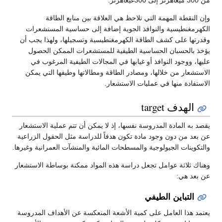
من 300 ميغاهرتز إلى 300غيغاهرتز.
وإن النقطة المهمة التي تلاحظ هي العلاقة بين منابع الطاقة
الكهرمغنطيسية والنوافذ الجوية إضافة إلى حساسية المستشعرات
وقدرتها على كشف الطاقة الكهرمغنطيسية وتسجيلها، ولهذا يجب أن
يؤخذ بالحسبان الحساسية الطيفية للمستشعرات الممكن الحصول
عليها، ووجود النوافذ أو غيابها في المجالات الطيفية المرغوب في
الاستشعار من خلالها، ومصادر الطاقة ومطالاتها وطيفها التي يمكن
الاستفادة منها في عمليات الاستشعار.
الهدف target
يقصد به المادة المدروسة نفسها، إذ لا يمكن أن تتم عملية الاستشعار
عن بعد من دون وجود مادة تكون هدفاً للدراسة مثل الحقول الزراعية
والتكوينات الجيولوجية والمسطحات المائية والمنشآت العمرانية وغيرها.
وهناك ثلاثة عوامل تجعل دراسة هذه المواد ممكنة بوساطة الاستشعار
عن بعد هي:
التباين الطيفي
يعتمد هذا العامل على كمية الأشعة المنعكسة عن الأهداف المدروسة