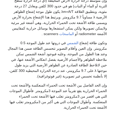
وإن متوسط درجة حرارة الأرض المحيطة (أي درجة حرارة سطح
التربة أو الماء أو النبات) هو في حدود 300 كلفن ويعادل 27 درجة
مئوية، وبتطبيق العلاقة λm=A/T يكون طول موجة إشعاع الظواهر
الأرضية λ مساوياً 9.7 مكرومتر. ويرتبط هذا الإشعاع بحرارة الأرض
ويسمى طاقة الأشعة تحت الحمراء الحرارية، وهي أشعة غير مرئية
ولايمكن تصويرها ولكن يمكن استشعارها بوسائل حرارية كمقاييس
الأشعة radiometer أو
الماسحات
scanners .
وتكون طاقة إشعاع
الشمس
في ذروتها عند طول الموجة 0.5
مكرومتر. وإن العين وأفلام التصوير تتحسس الطاقة ضمن هذا المجال
وعند هذا الطول من الموجة، وعليه فبوجود أشعة الشمس تمكن
ملاحظة الظواهر والأجسام الأرضية بفضل انعكاس الأشعة عنها، في
حين لاتلاحظ الطاقة الصادرة عن الظواهر الأرضية التي يزيد طول
موجتها λ على 9.7 مكرومتر، عند درجة الحرارة المحيطية 300 كلفن،
إلا بأنظمة تحسس غير تصويرية (غير فوتوغرافية).
وإن الحد الفاصل بين الأشعة تحت الحمراء المنعكسة والأشعة تحت
الحمراء الحرارية يقع تقريباً عند الموجة 3مكرومتر. فأطوال الموجات
التي هي اقصر من 3مكرومتر تغلب فيها الأشعة تحت الحمراء
المنعكسة. وأطوال الموجات التي هي أكبر من 3مكيرومتر تغلب فيها
الأشعة تحت الحمراء الحرارية.