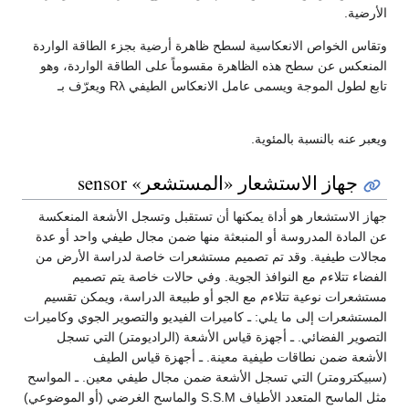
الأرضية.
وتقاس الخواص الانعكاسية لسطح ظاهرة أرضية بجزء الطاقة الواردة
المنعكس عن سطح هذه الظاهرة مقسوماً على الطاقة الواردة، وهو
تابع لطول الموجة ويسمى عامل الانعكاس الطيفي Rλ ويعرّف بـ
ويعبر عنه بالنسبة بالمئوية.
جهاز الاستشعار «المستشعر» sensor
جهاز الاستشعار هو أداة يمكنها أن تستقبل وتسجل الأشعة المنعكسة
عن المادة المدروسة أو المنبعثة منها ضمن مجال طيفي واحد أو عدة
مجالات طيفية. وقد تم تصميم مستشعرات خاصة لدراسة الأرض من
الفضاء تتلاءم مع النوافذ الجوية. وفي حالات خاصة يتم تصميم
مستشعرات نوعية تتلاءم مع الجو أو طبيعة الدراسة، ويمكن تقسيم
المستشعرات إلى ما يلي: ـ كاميرات الفيديو والتصوير الجوي وكاميرات
التصوير الفضائي. ـ أجهزة قياس الأشعة (الراديومتر) التي تسجل
الأشعة ضمن نطاقات طيفية معينة. ـ أجهزة قياس الطيف
(سبيكترومتر) التي تسجل الأشعة ضمن مجال طيفي معين. ـ المواسح
مثل الماسح المتعدد الأطياف S.S.M والماسح الغرضي (أو الموضوعي)