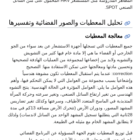
المظاهر المدروسة مثل المستشعر HRV المحمول على متن الساتل
الصنعي SPOT.
تحليل المعطيات والصور الفضائية وتفسيرها
معالجة المعطيات
جميع المعطيات التي تسجلها أجهزة الاستشعار عن بعد سواء من الجو
الخارجي أو الفضاء ما هي إلا مادة خام فيها كثير من التشويش
والتشويه ولابد من إخضاعها لمجموعة من العمليات الهادفة لتصحيحها
وتحسين مادتها ومعالجتها حتى تمكن الاستفادة منها: التصحيح
correction: عندما يتم استقبال المعطيات تكون مشوهة هندسياً
وإشعاعياً بسبب مجموعة من العوامل التي لا يمكن التحكم فيها، وأهم
هذه العوامل ما يلي: العوامل المؤثرة في الحالة الهندسية: ينتج التشوه
الهندسي من تغير ارتفاع الساتل الصنعي، وتغير سرعته وحركة المرآة
المتذبذبة في الماسح المتعدد الأطياف، وسرعتها وكذلك تغير تضاريس
المشهد المصور، ودوران الأرض (تتحرك الأرض مسافة 13كم في مدة
28ثانية التي يتطلبها تسجيل المشهد الواحد من الساتل لاندسات) ولذلك
لا يتطابق المشهد الخام مع مثيله في الطبيعة.
قبل توزيع المعطيات تقوم الجهة المسؤولة عن البرنامج الفضائي
بإجراء بعض التصحيحات الهندسية الأولية، ومن ثم تجرى على