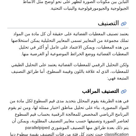
التباين بين مكونات الصورة لتظهر على نحو أوضح مثل الأنماط
الجيولوجية والجيومورفولوجية والبنيات التحتية.
التصنيف
يعتمد تصنيف المعطيات الفضائية على حقيقة أن كل مادة من المواد
تملك مجموعة من المعايير تسمى المعايير التحليلية يمكن استخلاصها
من هذه المعطيات، ويمكن الاعتماد على عامل أو أكثر في تحليل
المعطيات الفضائية ووضع الخرائط الموضوعية أو الغرضية منها.
ولكن التحليل الرقمي للمعطيات الفضائية يعتمد على التحليل الطيفي
للمعطيات، الذي له علاقة باللون وقيمة السطوع، أما طرائق التصنيف
المتبعة فهي:
التصنيف المراقب
في هذه الطريقة يقوم المحلل بتحديد مدى قيم السطوع لكل مادة من
المواد المصورة، بناء على تحليل مناطق اختبار ممثلة لها، ومن ثم يقوم
البرنامج الرياضي المخصص للمعالجة الرقمية بحساب قيم السطوع
لعناصر الصورة وتصنيفها حسب معايير التصنيف المطلوبة، ويمكن أن
يتم ذلك بعدة طرائق منها التصنيف الموشوري parallelpiped
classification حيث تحدد كل فئة من فئات التصنيف بقيمة سطوع دنيا