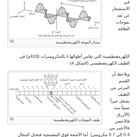
في
الاستشعار
عن بُعد
بموجات
الطاقة
مسار الموجة الكهرمغنطيسية
الكهرمغنطيسية التي تقاس أطوالها λ بالمكرومترات (610م) في
الطيف الكهرمغنطيسي (الشكل 4).
ويلاحظ أن
القسم
المرئي من
الطيف
يشغل حيزاً
ضيقاً منه
(الأزرق
طيف الموجات الكهرمغنطيسية
فالأخضر
فالأحمر من
0.4 إلى 0.7 مكرومتر). أما الأشعة فوق البنفسجية فتحتل المجال