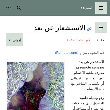
المعرفة
القائمة الرئيسية
بحث
أدوات
الاستشعار عن بعد
تبديل عرض جدول المحتويات
مقالة
ناقش هذه الصفحة
أدوات
(تم التحويل من
Remote sensing
)
الاستشعار عن بعد
remote sensing هو
معرفة ماهية الأجسام
دون التمساس الفيزيائي
أو الكيميائي المباشر مع
هذه الأجسام.
وهو وسيلة علمية
للحصول على معلوماتٍ
عن شيء أو مساحةٍ أو