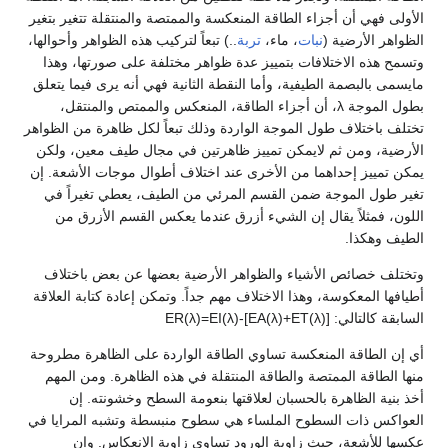
الأولى فهي أن أجزاء الطاقة المنعكسة والممتصة والمنتقلة تتغير بتغير
الظواهر الأرضية (
نبات
، ماء،
تربة
..) تبعاً لتركيب هذه الظواهر وأحوالها،
وتسمح هذه الاختلافات بتمييز عدة ظواهر مختلفة على صورتها، وهذا
مايسمى بالبصمة الطيفية، وأما النقطة الثانية فهي أنه يرى فيما يتعلق
بطول الموجة λ، أن أجزاء الطاقة، المنعكس والممتص والمنتقل،
تختلف باختلاف طول الموجة الواردة وذلك تبعاً لكل ظاهرة من الظواهر
الأرضية، ومن ثم لايمكن تمييز ظاهرتين في مجال طيف معين، ولكن
يمكن تمييز إحداهما من الأخرى عند اختلاف أطوال موجات الأشعة. إن
تغير طول الموجة ضمن القسم المرئي من الطيف، يعطي تغيراً في
اللون، فمثلاً يقال إن الشيء أزرق عندما يعكس القسم الأزرق من
الطيف وهكذا.
وتختلف خصائص الأشياء والظواهر الأرضية بعضها عن بعض باختلاف
أطيافها المعكوسة، وهذا الاختلاف مهم جداً. وتمكن إعادة كتابة العلاقة
السابقة كالتالي: ER(λ)=EI(λ)-[EA(λ)+ET(λ)]
أي إن الطاقة المنعكسة تساوي الطاقة الواردة على الظاهرة مطروحة
منها الطاقة الممتصة والطاقة المنتقلة في هذه الظاهرة. ومن المهم
أخذ بنية الظاهرة بالحسبان لعلاقتها بنعومة السطح وخشونته. إن
العواكس ذات السطوح الملساء هي سطوح منبسطة وتشبه المرايا في
عكسها للأشعة، حيث زاوية الورود تساوي زاوية الانعكاس. وإن