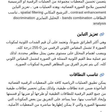
يتضمن تحسين المعطيات مجموعة من العمليات الرقمية أو الترسيمية
لتحسين ملامح الصورة الفضائية، وهذه العمليات هي: ـ تعزيز التباين
contrast enhancement ـ الترشيح المكاني spatial filtering ـ تناسب
النطاقات bands combination - التحليل التمايزي discrimination
analysis
تعزيز التباين
وهي أكثر الطرائق شيوعاً، وتعتمد على أن قيم الشدات اللونية لمكونات
الصورة لا تشمل المقياس اللوني الرقمي من 0-255 درجة كله،
وينصب اهتمام المحلل على مستوى معين يمثل مظاهر محددة، لذلك
تتم عملية مط القيم اللونية الممثلة في الصورة لتشمل المقياس اللوني
كله، كي يتم تعزيز الفرق بين المظاهر البصرية لمكونات الصورة.
تناسب النطاقات
يمكن تطبيق العمليات الرياضية كافة على المعطيات الرقمية الفضائية
المأخوذة ضمن عدة نطاقات طيفية، ولذلك يمكن تحضير نطاقات طيفية
من جمع القيم الرقمية للنطاقات الطيفية أو طرحها أو ضربها أو قسمتها
وإيجاد التناسب بينها، مما يساعد على التفريق بين بعض المكونات التي
تتضمنها الصورة والتي لا يمكن إظهارها مباشرة من المعطيات الأصلية.