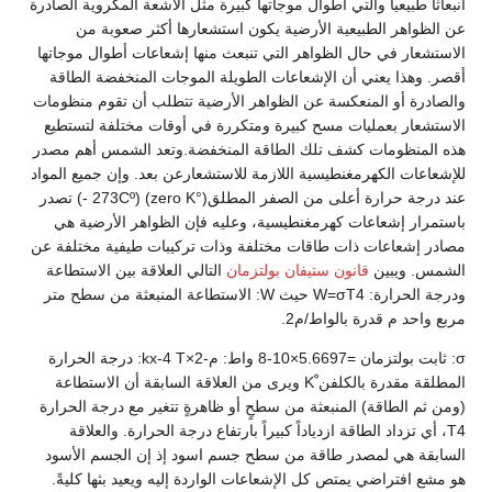
انبعاثاً طبيعياً والتي أطوال موجاتها كبيرة مثل الأشعة المكروية الصادرة
عن الظواهر الطبيعية الأرضية يكون استشعارها أكثر صعوبة من
الاستشعار في حال الظواهر التي تنبعث منها إشعاعات أطوال موجاتها
أقصر. وهذا يعني أن الإشعاعات الطويلة الموجات المنخفضة الطاقة
والصادرة أو المنعكسة عن الظواهر الأرضية تتطلب أن تقوم منظومات
الاستشعار بعمليات مسح كبيرة ومتكررة في أوقات مختلفة لتستطيع
هذه المنظومات كشف تلك الطاقة المنخفضة.وتعد الشمس أهم مصدر
للإشعاعات الكهرمغنطيسية اللازمة للاستشعارعن بعد. وإن جميع المواد
عند درجة حرارة أعلى من الصفر المطلق273Cº) (zero K°) -) تصدر
باستمرار إشعاعات كهرمغنطيسية، وعليه فإن الظواهر الأرضية هي
مصادر إشعاعات ذات طاقات مختلفة وذات تركيبات طيفية مختلفة عن
الشمس. ويبين
قانون ستيفان بولتزمان
التالي العلاقة بين الاستطاعة
ودرجة الحرارة: W=σT4 حيث W: الاستطاعة المنبعثة من سطح متر
مربع واحد م قدرة بالواط/م2.
σ: ثابت بولتزمان =5.6697×10-8 واط: م-2×kx-4 T: درجة الحرارة
المطلقة مقدرة بالكلفن ْK ويرى من العلاقة السابقة أن الاستطاعة
(ومن ثم الطاقة) المنبعثة من سطحٍ أو ظاهرةٍ تتغير مع درجة الحرارة
T4، أي تزداد الطاقة ازدياداً كبيراً بارتفاع درجة الحرارة. والعلاقة
السابقة هي لمصدر طاقة من سطح جسم اسود إذ إن الجسم الأسود
هو مشع افتراضي يمتص كل الإشعاعات الواردة إليه ويعيد بثها كليةً.