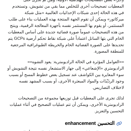
المعطيات تصحيحات أخرى للتخلص مما بقي من تشويش، وتستخدم
في هذه الحالة إحدى شبكات الإحداثيات العالمية «مثل شبكة
ميركاتور» ويمكن أن تقوم الجهة المنتجة بهذه العمليات بناء على طلب
المستثمر، أو يقوم بها المستثمر نفسه بأجهزة المعالجة الرقمية، وينتج
من هذه التصحيحات عموماً صورة فضائية جديدة على أساس المعطيات
الخام التي بثها الساتل اعتماداً على شبكة نقاط تحكم أرضية GCPs يتم
تحديدها على الصورة الفضائية الخام والخريطة الطبوغرافية المرجعية
للمنطقة المصورة.
==العوامل المؤثرة في الحالة الراديومترية: يعود التشوه==
الراديومتري «الإشعاعي» إلى جهاز الاستشعار نفسه نتيجة التشويش أو
سوء المعايرة بين الكواشف عند تسجيل بعض خطوط المسح أو بسبب
وجود الرذَيْذَات والمواد المبعثرة الأخرى، أو بسبب المشهد نفسه
لاختلاف التضاريس.
لذلك تجرى على المعطيات قبل توزيعها مجموعة من التصحيحات
الراديومترية الأخرى، ويمكن أن تتم عمليات التصحيح في أثناء عمليات
التحسين والتعزيز.
التحسين enhancement