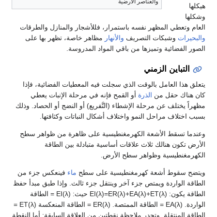
والعناصر الأرضية
هيكلها
وشكلها
العام وتعطي المظهر نفسه باستمرار، فللأشجار والمنازل والطرقات
والبحيرات
وشبكات التصريف
والأنهار
مظاهر خاصة، تظهر بها على
الصور الفضائية وتميزها من باقي المواد المدروسة.
التباين الزمني
يتعلق هذا العامل بالوقت الذي سجلت فيه المعطيات الفضائية، فإذا
كان هناك حقل من
الذرة
أو القمح فإنه في مرحلة الإنبات يعطي
مظهراً يختلف عن مرحلة الإشطاء (التَّفريع) أو النضج أو الحصاد. وذلك
بسبب اختلاف مراحل النمو واختلاف أشكال النباتات وكثافتها.
وعندما تسقط الأشعة الكهرمغنطيسية على ظاهرة من ظواهر سطح
الأرض تكون هنالك ثلاث علاقات أساسية متبادلة بين الطاقة
الكهرمغنطيسية وظواهر سطح الأرض.
ويتضح سقوط أشعة كهرمغنطيسية على سطح
ماء
فينعكس جزء من
الطاقة الواردة ويمتص جزء آخر وينتقل جزء ثالث. وإذا طبق مبدأ حفظ
الطاقة يكون: EI(λ)=ER(λ)+EA(λ)+ET(λ) حيث: EI(λ) = الطاقة
الواردة. EA(λ) = الطاقة الممتصة. ER(λ) = الطاقة المنعكسة ET(λ) =
الطاقة المنتقلة. وتجدر ملاحظة نقطتين من العلاقة السابقة: أما النقطة