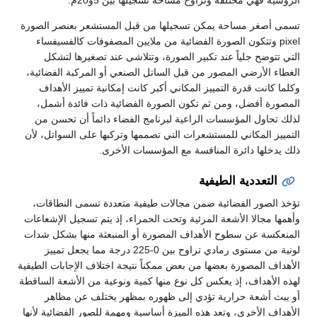
تسمى أصغر مساحة يمكن تسجيلها من قبل المستشعر بعنصر الصورة
pixel وتتكون الصورة الفضائية من ملايين المصفوفات كالفسيفساء
التي تتوضح جلياً عند تكبير الصورة، وتتلاشى عند تصغيرها لتشكل
الغطاء الأرضي المصور من قبل الساتل الصنعي أو المركبة الفضائية،
وكلما كانت قدرة التمييز المكاني أكبر كانت إمكانية تمييز الأهداف
المصورة أفضل، ومن ثم تكون الصورة الفضائية ذات فائدة أشمل،
لذلك تحاول المؤسسات الراعية لبرنامج الفضاء دائماً أن تحسن من
التمييز المكاني للمستشعرات التي تصممها وتركبها على السواتل، لأن
ذلك يدخلها دائرة المنافسة مع المؤسسات الأخرى.
التعددية الطيفية
تؤخذ الصور الفضائية ضمن مجالات طيفية متعددة تسمى النطاقات،
وأهمها مجالا الأشعة المرئية وتحت الحمراء، إذ يتم تسجيل الإشعاعات
المنعكسة عن سطوح الأهداف المصورة أو المنبعثة منها بشكل شدات
لونية من مستوى رمادي تراوح بين 0-225 درجة مما يجعل تمييز
الأهداف المصورة بعضها من بعض ممكناً نتيجة اختلاف الإجابات الطيفية
لهذه الأهداف، إذ يعكس كل نوع منها كمية ونوعية من الأشعة الساقطة
أو يبث أشعة حرارية تؤدي إلى ظهوره بمظهر يختلف عن مظاهر
الأهداف الأخرى، وتعد هذه الميزة أساسية ومهمة للصور الفضائية لأنها