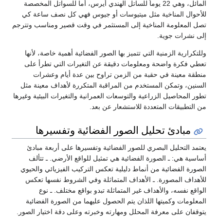
المائل، وهي 22 يوماً للساتل الهندي أيرس، أما للسواتل المخصصة
للأحوال المناخية مثل ميتيوسات أو جيوس فهي كل نصف ساعة كي
تصل المعلومة المناخية إلى المستثمر في وقت قصير ومناسب وتترجم
إلى نشرات جوية.
وللتكرارية الزمنية التي تتميز بها الصور الفضائية أهمية خاصة، لأنها
تعطي فكرة واضحة ومعلومات دقيقة عن التغيرات التي تطرأ على
منطقة معينة في حقبة من الزمن تراوح بين عدة أيام وعشرات
السنين، وتمكن المستخدم من المراقبة المتكررة لأهداف معينة مثل
تطور المحاصيل الزراعية والتوسعات العمرانية والتغيرات البيئية وغيرها
من التطبيقات المتعددة للاستشعار عن بعد.
مبادئ تحليل الصور الفضائية وتفسيرها
يعتمد التحليل البصري للصور الفضائية وتفسيرها على أربعة مبادئ
أساسية هي: ـ الصورة الفضائية هي تمثيل للواقع الأرضي. ـ تتألف
الصورة الفضائية من أنماط دليلية تعكس التركيب الفيزيائي والحيوي
للأهداف المصورة. ـ الأهداف المتماثلة وفي الشروط نفسها تعكس
الواقع نفسه، والأهداف غير المتماثلة تبدو بواقع مختلف. ـ نوع
المعلومات وكميتها اللذان يتم الحصول عليهما من الصورة الفضائية
يتوقفان على معرفة المحلل ومهارته وخبرته وعلى دقة اختيار الصور.