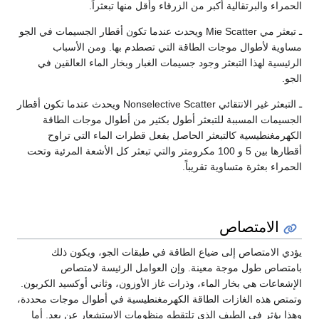
الحمراء والبرتقالية أكبر من الزرقاء وأقل منها تبعثراً.
ـ تبعثر مي Mie Scatter ويحدث عندما تكون أقطار الجسيمات في الجو
مساوية لأطوال موجات الطاقة التي تصطدم بها. ومن الأسباب
الرئيسية لهذا التبعثر وجود جسيمات الغبار وبخار الماء العالقين في
الجو.
ـ التبعثر غير الانتقائي Nonselective Scatter ويحدث عندما تكون أقطار
الجسيمات المسببة للتبعثر أطول بكثير من أطوال موجات الطاقة
الكهرمغنطيسية كالتبعثر الحاصل بفعل قطرات الماء التي تراوح
أقطارها بين 5 و 100 مكرومتر والتي تبعثر كل الأشعة المرئية وتحت
الحمراء بعثرة متساوية تقريباً.
الامتصاص
يؤدي الامتصاص إلى ضياع الطاقة في طبقات الجو، ويكون ذلك
بامتصاص طول موجة معينة. وإن العوامل الرئيسة لامتصاص
الإشعاعات هي بخار الماء، وذرات غاز الأوزون، وثاني أوكسيد الكربون.
وتمتص هذه الغازات الطاقة الكهرمغنطيسية في أطوال موجات محددة،
وهذا يؤثر في الطيف الذي تلتقطه منظومات الاستشعار عن بعد. أما