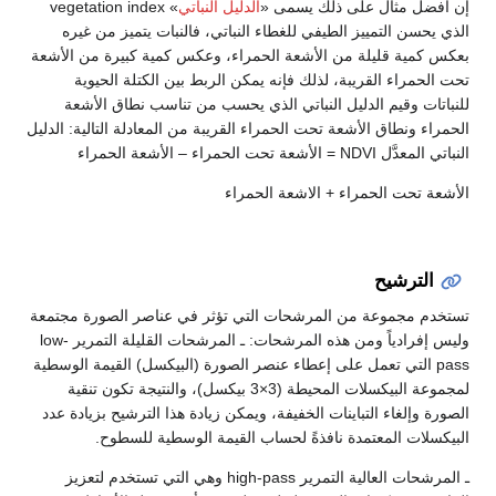
إن أفضل مثال على ذلك يسمى «
الدليل النباتي
» vegetation index
الذي يحسن التمييز الطيفي للغطاء النباتي، فالنبات يتميز من غيره
بعكس كمية قليلة من الأشعة الحمراء، وعكس كمية كبيرة من الأشعة
تحت الحمراء القريبة، لذلك فإنه يمكن الربط بين الكتلة الحيوية
للنباتات وقيم الدليل النباتي الذي يحسب من تناسب نطاق الأشعة
الحمراء ونطاق الأشعة تحت الحمراء القريبة من المعادلة التالية: الدليل
النباتي المعدَّل NDVI = الأشعة تحت الحمراء – الأشعة الحمراء
الأشعة تحت الحمراء + الاشعة الحمراء
الترشيح
تستخدم مجموعة من المرشحات التي تؤثر في عناصر الصورة مجتمعة
وليس إفرادياً ومن هذه المرشحات: ـ المرشحات القليلة التمرير low-
pass التي تعمل على إعطاء عنصر الصورة (البيكسل) القيمة الوسطية
لمجموعة البيكسلات المحيطة (3×3 بيكسل)، والنتيجة تكون تنقية
الصورة وإلغاء التباينات الخفيفة، ويمكن زيادة هذا الترشيح بزيادة عدد
البيكسلات المعتمدة نافذةً لحساب القيمة الوسطية للسطوح.
ـ المرشحات العالية التمرير high-pass وهي التي تستخدم لتعزيز