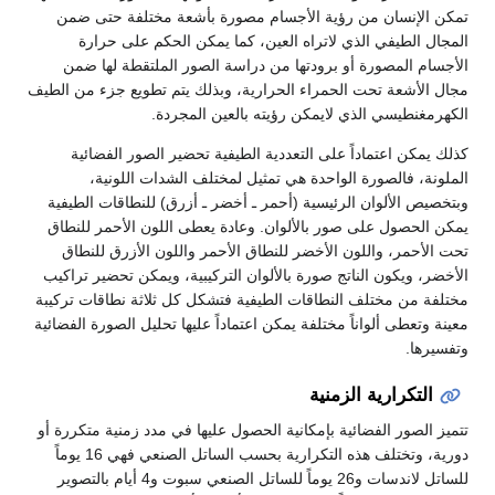
تمكن الإنسان من رؤية الأجسام مصورة بأشعة مختلفة حتى ضمن
المجال الطيفي الذي لاتراه العين، كما يمكن الحكم على حرارة
الأجسام المصورة أو برودتها من دراسة الصور الملتقطة لها ضمن
مجال الأشعة تحت الحمراء الحرارية، وبذلك يتم تطويع جزء من الطيف
الكهرمغنطيسي الذي لايمكن رؤيته بالعين المجردة.
كذلك يمكن اعتماداً على التعددية الطيفية تحضير الصور الفضائية
الملونة، فالصورة الواحدة هي تمثيل لمختلف الشدات اللونية،
وبتخصيص الألوان الرئيسية (أحمر ـ أخضر ـ أزرق) للنطاقات الطيفية
يمكن الحصول على صور بالألوان. وعادة يعطى اللون الأحمر للنطاق
تحت الأحمر، واللون الأخضر للنطاق الأحمر واللون الأزرق للنطاق
الأخضر، ويكون الناتج صورة بالألوان التركيبية، ويمكن تحضير تراكيب
مختلفة من مختلف النطاقات الطيفية فتشكل كل ثلاثة نطاقات تركيبة
معينة وتعطى ألواناً مختلفة يمكن اعتماداً عليها تحليل الصورة الفضائية
وتفسيرها.
التكرارية الزمنية
تتميز الصور الفضائية بإمكانية الحصول عليها في مدد زمنية متكررة أو
دورية، وتختلف هذه التكرارية بحسب الساتل الصنعي فهي 16 يوماً
للساتل لاندسات و26 يوماً للساتل الصنعي سبوت و4 أيام بالتصوير