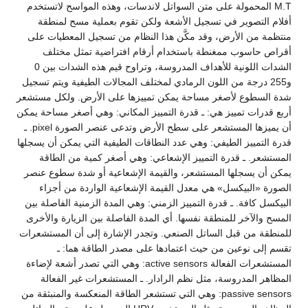
M.T المحمولة على متن السواتل لاندسات، وهذه المواسح لاتستخدم
أفلام التصوير في تسجيل الأشعة ولكن تقوم بعملية مسح لمنطقة
منتظمة من الأرض، وقد مكَّن هذا النظام من تسجيل المعطيات على
أقراص حاسوب ممغنطة باستخدام أرقام افتراضية تمثل مختلف
الشدات اللونية للأهداف المدروسة، وتراوح قيم هذه الشدات بين 0
و255 درجة من اللون الرمادي لمختلف المجالات الطيفية ويتم تسجيل
شدة السطوع لأصغر مساحة يمكن تمييزها على الأرض. ولكل مستشعر
أربع قدرات تمييز هي: ـ قدرة التمييز المكاني: وهي أصغر مساحة يمكن
أن يميزها المستشعر على سطح الأرض وتدعى عنصر الصورة pixel. ـ
قدرة التمييز الطيفي: وهي عدد النطاقات الطيفية التي يمكن أن يسجلها
المستشعر. ـ قدرة التمييز الإشعاعي: وهي أصغر كمية من الطاقة
يمكن أن يسجلها المستشعر، والقيمة الإشعاعية أو شدة سطوع عنصر
الصورة «البيكسل» هي معدل القيمة الإشعاعية الواردة من أجزاء
البيكسل كافة. ـ قدرة التمييز الزمني: وهي المدة الزمنية الفاصلة بين
المسح والآخر للمنطقة نفسها. أي المدة الفاصلة بين الزيارة والأخرى
للمنطقة من قبل الساتل الصنعي. وتجدر الإشارة إلى أن المستشعرات
تقسم إلى نوعين من حيث اعتمادها على مصدر الطاقة هما: ـ
المستشعرات الفعالة active sensors: وهي التي تصدر أشعة لإضاءة
المظاهر المدروسة، مثل نظم الرادار. ـ المستشعرات غير الفعالة
passive sensors: وهي التي تستشعر الطاقة المنعكسة والمنبثقة من