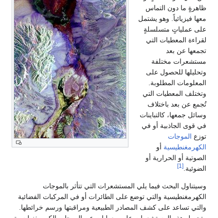
ظاهرةٍ ما دون التماس
معها فيزيائياً. وهو يشتمل
على عملياتٍ متسلسلةٍ
لقراءة المعطيات التي
تجمعها عن بعد
مستشعرات مختلفة
وتحليلها للحصول على
المعلومات المطلوبة.
وتختلف المعطيات التي
تُجمع عن بعد باختلاف
وسائل جمعها، كالتباينات
في قوى الجاذبية أو في
توزع
الموجات
الكهرمغنطيسية
أو
الصوتية أو الحرارية أو
[1]
الضوئية.
وسيتناول البحث فيما يلي المستشعرات التي تتأثر بالموجات
الكهرمغنطيسية والتي توضع على الطائرات أو في المركبات الفضائية
والتي تساعد على كشف المصادر الطبيعية ومراقبتها ورسم خرائطها.