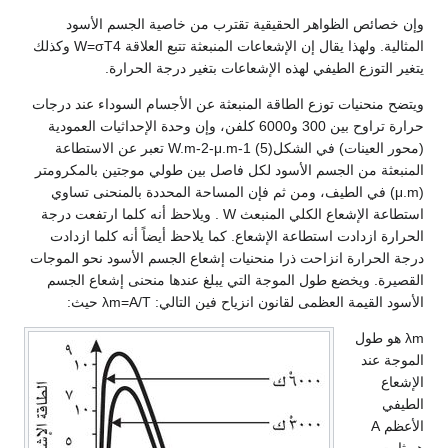
وإن خصائص الظواهر الحقيقية تقترب من خاصية الجسم الأسود
المثالية. ولهذا يقال إن الإشعاعات المنبعثة تتبع العلاقة W=σT4 وكذلك
يتغير التوزع الطيفي لهذه الإشعاعات بتغير درجة الحرارة.
ويتضح منحنيات توزع الطاقة المنبعثة عن الأجسام السوداء عند درجات
حرارة تراوح بين 300 و6000 كلفن، وإن وحدة الإحداثيات العمودية
(محور العينات) في الشكل(5) W.m-2-μ.m-1 تعبر عن الاستطاعة
المنبعثة من الجسم الأسود لكل فاصل بين طولي موجتين بالمكرومتر
(μ.m) في الطيف، ومن ثم فإن المساحة المحددة بالمنحنى تساوي
استطاعة الإشعاع الكلي المنبعث W . ويلاحظ أنه كلما ارتفعت درجة
الحرارة ازدادت استطاعة الإشعاع. كما يلاحظ أيضاً أنه كلما ازدادت
درجة الحرارة انزاحت ذرا منحنيات إشعاع الجسم الأسود نحو الموجات
القصيرة. ويخضع طول الموجة التي يبلغ عندها منحنى إشعاع الجسم
الأسود القيمة العظمى لقانون انزياح فين التالي: λm=A/T حيث:
λm هو طول
الموجة عند
الإشعاع
الطيفي
الأعظم A
هو ثابت