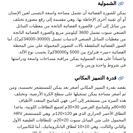
الشمولية
يمكن للصورة الفضائية أن تشمل مساحة واسعة لايتسنى لعين الإنسان
أو أي تقنية أخرى الإحاطة بها، وهي مقسمة إلى رقع مصورة تختلف
من ساتل إلى آخر، فالصورة الفضائية الناتجة من معطيات الساتل
الصنعي سبوت تشمل 3600 كيلومتر مربع والصورة الفضائية الناتجة
من معطيات الساتل الصنعي لاندسات تشمل (30000-34000كم2)، أما
الصور الفضائية الملتقطة بآلات التصوير المحمولة على متن المحطة
الفضائية «مير» فتراوح بين 5000 و90000كم2 بحسب نوع الآلة،
واعتماداً على هذه الشمولية يمكن مراقبة مسـاحات واسعة ودراستها
في شروط واحدة وزمن واحد.
قدرة التمييز المكاني
يقصد بقدرة التمييز المكاني أصغر بعد يمكن للمستشعر تحسسه، ومن
ثم أصغر مساحة يمكن تسجيلها على سطح الكرة الأرضية، وتختلف
هذه الميزة من مستشعر إلى آخر، فهي للماسح المتعدد الأطياف
80×80م وللماسح الغرضي 30×30م لجميع النطاقات اللونية، ماعدا
النطاق الأحمر الحراري الذي هو 120×120م. وهي للمستشعر HRV
المحمول على متن الساتل سبوت 20×20م، للنطاقات الطيفية الأول
والثاني والثالث، وهي 10×10 لنطاق البانكروماتيك، أما للكاميرات
الروسية فهي مختلفة وتراوح مساحة تسجيلها بين 5و20م.