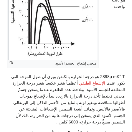
واحدته
منحني إشعاع ا لجسم الأسود
2898μ.mK° T هو درجة الحرارة بالكلفن ويرى أن طول الموجة التي
يكون عندها
الإشعاع الطيفي
أعظمياً يتغير عكسياً بتغير درجة الحرارة
المطلقة للجسم الأسود. وتلاحظ هذه الظاهرة عندما يسخن جسمٌ
معدني فعندما تأخذ درجة الحرارة بالازدياد يبدأ بالإشعاع بموجات
أطوالها متناقصة ويتغير لونه بالتتابع من الأحمر الداكن إلى البرتقالي
فالأصفر فالأبيض. وتماثل أشعة الشمس الإشعاعات المنبعثة عن
الجسم الأسود الذي يسخن إلى درجات عالية من الحرارة، ذلك لأن
الشمس مشعٌّ درجة حرارته 6000 كلفن .