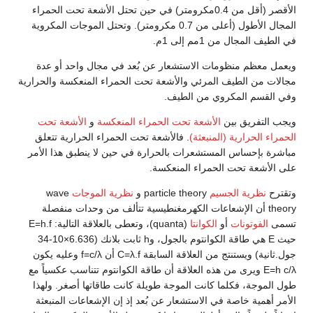
الأقصر (أقل من 0.4مكرومتر) في حين تحتل الأشعة تحت الحمراء
المجال الأطول (أعلى من 0.7 مكرومتر). وتحتل الموجات المكروية
في الطيف المجال من 1مم إلى 1م.
ويعمل معظم منظومات الاستشعار عن بُعد في مجال واحد أو عدة
مجالات من الطيف المرئي والأشعة تحت الحمراء المنعكسة والحرارية
وفي القسم المكروي من الطيف.
ويجب التفريق بين
الأشعة تحت الحمراء المنعكسة
و
الأشعة تحت
الحمراء الحرارية (المنبعثة)
. فالأشعة تحت الحمراء الحرارية تتعلق
مباشرة بإحساس المستشعرات بالحرارة في حين لا ينطبق هذا الأمر
على الأشعة تحت الحمراء المنعكسة.
وتقترح
نظرية الجسيم
particle theory و
نظرية الموجات
wave
theory أن الإشعاعات الكهرمغنطيسية تتألف من وحدات منفصلة
تسمى
الفوتونات
أو
الكوانتا
(quanta)، وتعطى بالعلاقة التالية: E=h.f
حيث E هي طاقة الكوانتوم بالجول، وh ثابت بلانك (6.636×10-34
جول.ثانية) ويستنتج من العلاقة السابقة C=λ.f أن f=c/λ وعليه يكون
E=h c/λ ويرى من هذه العلاقة أن طاقة الكوانتوم تتناسب عكسياً مع
طول الموجة، فكلما كانت الموجة طويلة كانت طاقاتها أصغر. ولهذا
الأمر أهمية خاصة في الاستشعار عن بُعد إذ إن الإشعاعات المنبعثة