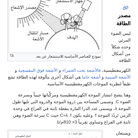
مصدر
الطاقة
ليس الضوء
المرئي
وحده شكلاً
من أشكال
نموذج للعناصر الأساسية للاستشعار عن بعد
الطاقة
الكهرمغنطيسية،
فالأشعة تحت الحمراء
و
الأشعة فوق البنفسجية
و
الأشعة السينية
و
أشعة جاما
هي أشكال أخرى مألوفة لهذه الطاقة تشع
طبقاً لنظرية الموجات الكهرمغنطيسية الأساسية.
وهنا يتضح انتشار الموجة الكهرمغنطيسية ومركِّباتها جيبياً وبسرعة
الضوء C. وتسمى المساحة بين ذروة الموجة والذروة التي تليها طول
الموجة λ، ويسمى عدد الذرا المارة بنقطة ثابتة في الفراغ في وحدة
الزمن تَردُدَ الموجة f. وعليه يكون C=λ .f حيث C سرعة الضوء وهي
ثابتة في الفراغ وتساوي تقريباً 3× 810م/ثا.
ويستعان