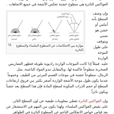
العواكس الناثرة هي سطوح خشنة تعكس الأشعة في جميع الاتجاهات .
وإن وصف
السطح بأنه
أملس أو
خشن هو
نسبي
ويتوقف
موازنة بين الانعكاسات عن السطوح الملساء والسطوح
على طول
الناثرة
الموجة
الواردة
عليه. فمثلاً إذا كانت الموجات الواردة راديوية طويلة فتظهر التضاريس
الصخرية سطوحاً عاكسة لها، وبالمقابل تبدو المواد الناعمة، مثل
الرمال، سطوحاً خشنة في موجات القسم المرئي من الطيف. وعموماً
عندما يكون طول موجة الأشعة الواردة أصغر بكثير من فروق ارتفاعات
السطح أو حجم الذرات المكونة لسطح المادة فإن هذا السطح يعد خشناً
ويكون ناثراً.
وإن
العواكس الناثرة
تعطي معلومات طيفية عن لون السطح الناثر،
على نقيض العواكس الملساء، ولهذا يكون من المهم في الاستشعار عن
بعد قياس خواص الانعكاس الناجم عن السطوح الناثرة في الظواهر