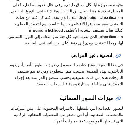
وقيمة سطوع عليا لكل نطاق طيفي، وفي حال حدوث تداخل، فعلى
المحلل تحديد قيمة الفصل بين الفئات، وهناك تصنيف التوزع الحقيقي
real distribution classification، الذي تحدد فيه كل فئة من فئات
التصنيف بقيم سطوعها الأعظمي، وبما يتناسب مع التحقق الحقلي،
كذلك هناك تصنيف التشابه الأعظمي maximum liklihood
classification، الذي تقرب فيه كل فئة من الفئات إلى التوزع النظامي
لها، وهذا التصنيف يؤدي إلى دقة أعلى من التصانيف السابقة.
التصنيف غير المراقب
في هذا التصنيف توزع عناصر الصورة إلى درجات طيفية أتماتياً، ويقوم
الحاسوب بهذه العملية، بحسب قيم السطوع، ومن ثم يتم تصنيف
الدرجات هذه إلى فئات تصنيفية بحسب موضوع الدراسة بعد إجراء
التحقق على مناطق مختارة وممثلة للدرجات الطيفية.
ميزات الصور الفضائية
للصور الفضائية التي تلتقطها الكاميرات المحمولة على متن المركبات
والمحطات الفضائية، أو التي تحضر من المعطيات الفضائية الرقمية
التي تسجلها المواسح، عدة مميزات أهمها: