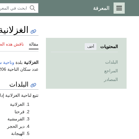
المعرفة
القائمة الرئيسية
الغزلانية
مقالة
ناقش هذه ال
المحتويات
أخف
البلدات
الغزلانية
بلدة
وناحية
س
عدد سكان الناحية 34206 نسمة حسب تعداد عام 2004.
المراجع
المصادر
البلدات
تتبع لناحية الغزلانية إدا
الغزلانية
قرحتا
القرمشية
دير الحجر
الهيجانة