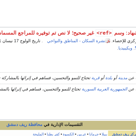
<ref>
هاد: وسم
غير صحيح؛ لا نص تم توفيره للمراجع المسما
كزي للإحصاء.
نشرة السكان - المناطق والنواحي
. تاريخ الولوج 17 نيسان 2011
.
ويكيبيديا
.
 عن
مدينة
أو
بلدة
أو
قرية
تحتاج للنمو والتحسين، فساهم في إثرائها بالمشاركة
 عن
الجمهورية العربية السورية
تحتاج للنمو والتحسين، فساهم في إثرائها بالم
التقسيمات الإدارية في
محافظة
ريف دمشق
ركز ريف دمشق
ببيلا
•
جرمانا
•
عربين
•
الكسوة
•
كفر بطنا
•
المليحة