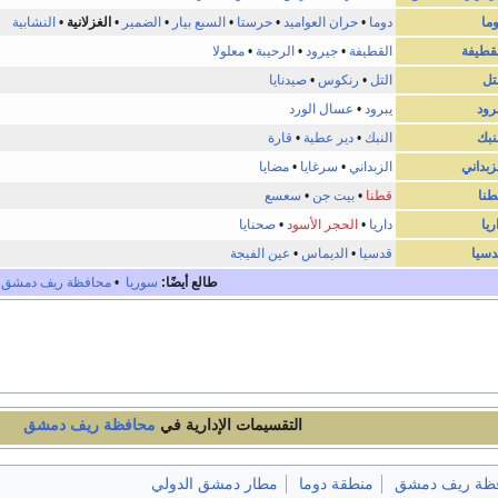
ما
دوما
•
حران العواميد
•
حرستا
•
السبع بيار
•
الضمير
•
الغزلانية
•
النشابية
قطيفة
القطيفة
•
جيرود
•
الرحيبة
•
معلولا
تل
التل
•
رنكوس
•
صيدنايا
رود
يبرود
•
عسال الورد
نبك
النبك
•
دير عطية
•
قارة
زبداني
الزبداني
•
سرغايا
•
مضايا
طنا
قطنا
•
بيت جن
•
سعسع
ريا
داريا
•
الحجر الأسود
•
صحنايا
دسيا
قدسيا
•
الديماس
•
عين الفيجة
طالع أيضًا:
سوريا
•
محافظة ريف دمشق
التقسيمات الإدارية في
محافظة ريف دمشق
ظة ريف دمشق
منطقة دوما
مطار دمشق الدولي