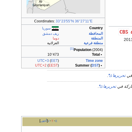
Al-
Ghizlaniyah
Coordinates:
33°23′55″N
36°27′11″E
Country
سوريا
CBS
ة
المحافظة
ريف دمشق
المنطقة
دوما
منطقة فرعية
الغزلانية
[1]
Population
(2004)
10٬473
• Total
UTC+3
(
EET
)
Time zone
UTC+2
(
EEST
)
DST
)
• Summer (
 في
تحريرها
.
شاركة في
تحريرها
.
e
t
v
أخف