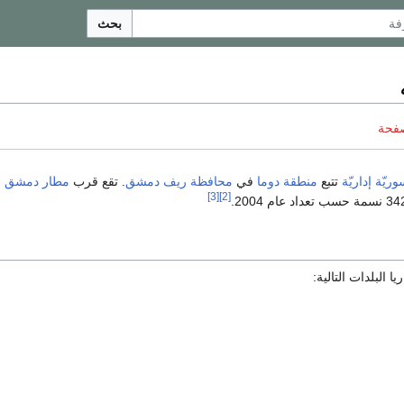
بحث
صفحة
وريّة
إداريّة
تتبع
منطقة دوما
في
محافظة ريف دمشق
. تقع قرب
مطار دمشق ا
[3]
[2]
ريا البلدات التالية: