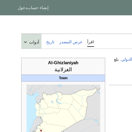
إنشاء حساب
دخول
اقرأ
عرض المصدر
تاريخ
أدوات
لدولي
. بلغ
Al-Ghizlaniyah
الغزلانية
Town