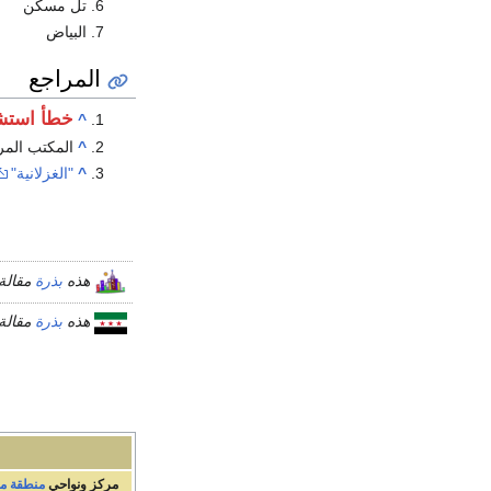
تل مسكن
البياض
المراجع
خطأ استش
^
^
المكتب المر
^
"الغزلانية"
هذه
بذرة
مقالة
هذه
بذرة
مقالة
مركز ونواحي
منطقة م