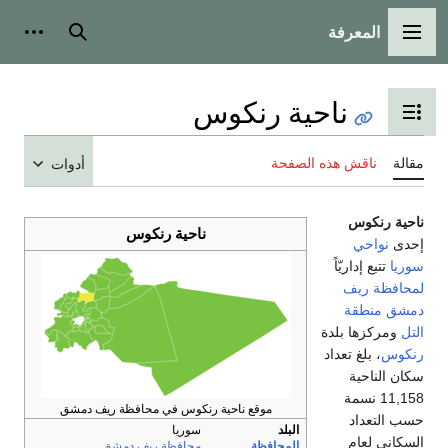
المعرفة
القائمة الرئيسية
بحث
أدوات
ناحية رنكوس
تبديل عرض جدول المحتويات
مقالة
ناقش هذه الصفحة
أدوات
ناحية رنكوس
ناحية رنكوس
إحدى
نواحي
سوريا
تتبع إداريّاً
لمحافظة ريف
دمشق
منطقة
التل
ومركزها بلدة
رنكوس
، بلغ تعداد
سكان الناحية
11,158 نسمة
موقع ناحية رنكوس في محافظة ريف دمشق
حسب التعداد
البلد
سوريا
السكاني لعام
المحافظة
محافظة ريف دمشق