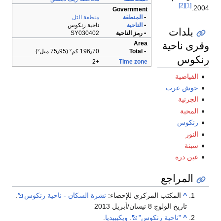
[2]
[1]
2004.
Government
•
المنطقة
منطقة التل
•
الناحية
ناحية رنكوس
بلدات
• رمز الناحية
SY030402
وقرى ناحية
Area
• Total
196٫70 كم² (75٫95 ميل²)
رنكوس
+2
Time zone
الفياضية
حوش عرب
الجرنية
المحبة
رنكوس
النور
سبنة
عين درة
المراجع
^
المكتب المركزي للإحصاء:
نشرة السكان - ناحية رنكوس
.
تاريخ الولوج 8 نيسان/أبريل 2013
^
"ناحية رنكوس"
.
ويكيبيديا
.