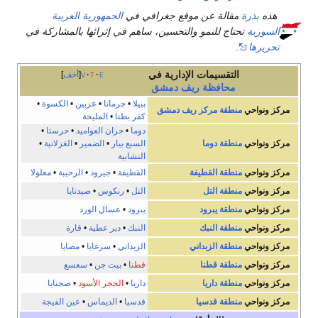
هذه
بذرة
مقالة عن موقع جغرافي في
الجمهورية العربية
السورية
تحتاج للنمو والتحسين، ساهم في إثرائها بالمشاركة في
تحريرها
.
التقسيمات الإدارية في
e
t
v
أخف
محافظة
ريف دمشق
ببيلا
•
جرمانا
•
عربين
•
الكسوة
•
مركز ونواحي
منطقة مركز ريف دمشق
كفر بطنا
•
المليحة
دوما
•
حران العواميد
•
حرستا
•
مركز ونواحي
منطقة دوما
السبع بيار
•
الضمير
•
الغزلانية
•
النشابية
مركز ونواحي
منطقة القطيفة
القطيفة
•
جيرود
•
الرحيبة
•
معلولا
مركز ونواحي
منطقة التل
التل
•
رنكوس
•
صيدنايا
مركز ونواحي
منطقة يبرود
يبرود
•
عسال الورد
مركز ونواحي
منطقة النبك
النبك
•
دير عطية
•
قارة
مركز ونواحي
منطقة الزبداني
الزبداني
•
سرغايا
•
مضايا
مركز ونواحي
منطقة قطنا
قطنا
•
بيت جن
•
سعسع
مركز ونواحي
منطقة داريا
داريا
•
الحجر الأسود
•
صحنايا
مركز ونواحي
منطقة قدسيا
قدسيا
•
الديماس
•
عين الفيجة