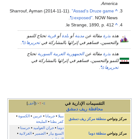
.
America
Sharrouf, Ayman (2014-11-11).
"Assad's Druze game
^
exposed"
. NOW News.
le Strange, 1890, p. 412.
^
هذه
بذرة
مقالة عن
مدينة
أو
بلدة
أو
قرية
تحتاج للنمو
والتحسين، فساهم في إثرائها بالمشاركة في
تحريرها
.
هذه
بذرة
مقالة عن
الجمهورية العربية السورية
تحتاج
للنمو والتحسين، فساهم في إثرائها بالمشاركة في
تحريرها
.
التقسيمات الإدارية في
e
t
v
أخف
محافظة
ريف دمشق
ببيلا
•
جرمانا
•
عربين
•
الكسوة
•
مركز ونواحي
منطقة مركز ريف دمشق
كفر بطنا
•
المليحة
دوما
•
حران العواميد
•
حرستا
•
مركز ونواحي
منطقة دوما
السبع بيار
•
الضمير
•
الغزلانية
•