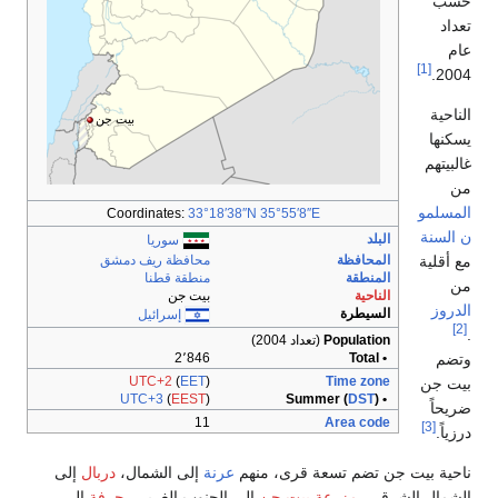
حسب
تعداد
عام
[1]
2004.
الناحية
بيت جن
يسكنها
غالبيتهم
من
المسلمو
Coordinates:
33°18′38″N
35°55′8″E
ن السنة
البلد
سوريا
مع أقلية
المحافظة
محافظة ريف دمشق
المنطقة
منطقة قطنا
من
الناحية
بيت جن
الدروز
السيطرة
إسرائيل
[2]
.
Population
(تعداد 2004)
وتضم
2٬846
• Total
UTC+2
(
EET
)
Time zone
بيت جن
UTC+3
(
EEST
)
DST
)
• Summer (
ضريحاً
11
Area code
[3]
درزياً.
ناحية بيت جن تضم تسعة قرى، منهم
عرنة
إلى الشمال،
دربال
إلى
الشمال الشرقي،
مزرعة بيت جن
إلى الجنوب الغربي،
حرفة
إلى