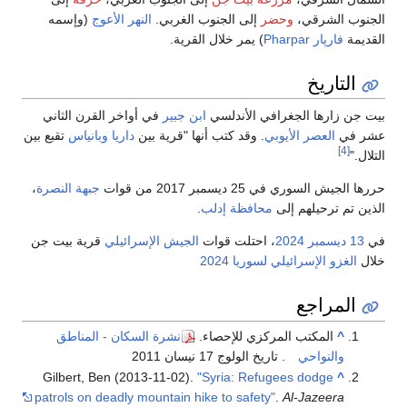
الجنوب الشرقي،
وحضر
إلى الجنوب الغربي.
النهر الأعوج
(وإسمه
القديمة
فارپار Pharpar
) يمر خلال القرية.
التاريخ
بيت جن زارها الجغرافي الأندلسي
ابن جبير
في أواخر القرن الثاني
عشر في
العصر الأيوبي
. وقد كتب أنها "قرية بين
داريا
وبانياس
تقبع بين
[4]
التلال."
حررها الجيش السوري في 25 ديسمبر 2017 من قوات
جبهة النصرة
،
الذين تم ترحيلهم إلى
محافظة إدلب
.
في
13 ديسمبر
2024
، احتلت قوات
الجيش الإسرائيلي
قرية بيت جن
خلال
الغزو الإسرائيلي لسوريا 2024
المراجع
^
المكتب المركزي للإحصاء.
نشرة السكان - المناطق
والنواحي
. تاريخ الولوج 17 نيسان 2011
Gilbert, Ben (2013-11-02).
"Syria: Refugees dodge
^
patrols on deadly mountain hike to safety"
.
Al-Jazeera