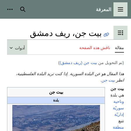
المعرفة
القائمة الرئيسية
بحث
أدوات
بيت جن، ريف دمشق
تبديل عرض جدول المحتويات
مقالة
ناقش هذه الصفحة
أدوات
(تم التحويل من
بيت جن (ريف دمشق)
)
هذا المقال هو عن البلدة السورية. إذا كنت تريد البلدة الفلسطينية،
انظر
بيت جن
.
بيت جن
بيت جن
هي بلدة
بلدة
وناحية
سوريّة
إداريّة
تتبع
منطقة