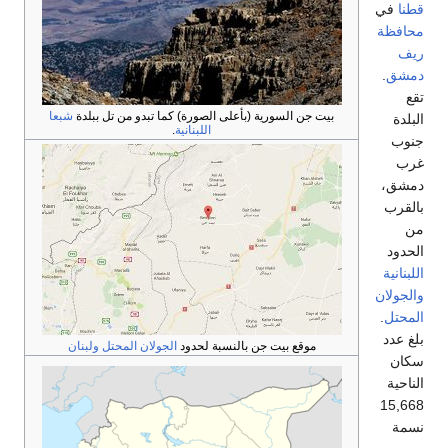
قطنا
في
محافظة
ريف
دمشق
.
تقع
بيت جن السورية (بأعلى الصورة) كما تبدو من تل ببلدة
شبعا
البلدة
اللبنانية
.
جنوب
غرب
دمشق،
بالقرب
من
الحدود
اللبنانية
والجولان
المحتل
.
بلغ عدد
موقع بيت جن بالنسبة لحدود
الجولان المحتل
ولبنان
سكان
الناحية
15,668
نسمة