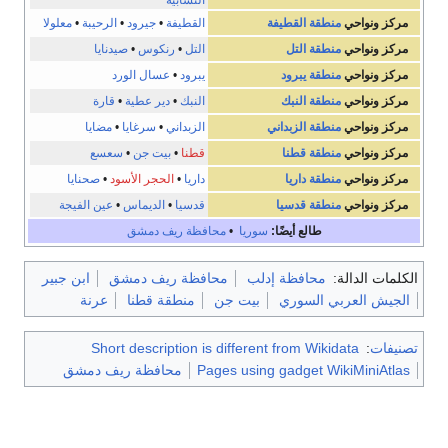
النشابية
مركز ونواحي
منطقة القطيفة
القطيفة
•
جيرود
•
الرحيبة
•
معلولا
مركز ونواحي
منطقة التل
التل
•
رنكوس
•
صيدنايا
مركز ونواحي
منطقة يبرود
يبرود
•
عسال الورد
مركز ونواحي
منطقة النبك
النبك
•
دير عطية
•
قارة
مركز ونواحي
منطقة الزبداني
الزبداني
•
سرغايا
•
مضايا
مركز ونواحي
منطقة قطنا
قطنا
•
بيت جن
•
سعسع
مركز ونواحي
منطقة داريا
داريا
•
الحجر الأسود
•
صحنايا
مركز ونواحي
منطقة قدسيا
قدسيا
•
الديماس
•
عين الفيجة
طالع أيضًا:
سوريا
•
محافظة ريف دمشق
الكلمات الدالة:
محافظة إدلب
محافظة ريف دمشق
ابن جبير
الجيش العربي السوري
بيت جن
منطقة قطنا
عرنة
تصنيفات
:
Short description is different from Wikidata
Pages using gadget WikiMiniAtlas
محافظة ريف دمشق