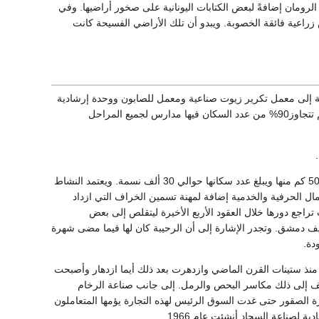
 الرومان إضافةً لبعض الكتابات اليونانية على صخور أراضيها. وفي
زراعية فائقة الخصوبة. ويبدو أن تلك الأراضي الفسيحة كانت
ضافة إلى معمل تكرير زيوت صناعية ومعمل للصابون ووحدة إرشادية
لصناعة السجاد اليدوي و مدرسة لتعليم قيادة السيارات عدد سكانها حوالي 35,000 نسمة، نسبة التعليم تتجاوز90% من عدد السكان فيها مدارس لجميع المراحل
تقع الرحيبة في محافظة ريف دمشق في منطقة القلمون إلى الشمال الشرقي من دمشق وعلى بعد 50 كم منها ويبلغ عدد سكانها حوالي 30 ألف نسمة. ويعتمد النشاط
ل الحرفية والخدمية إضافة لمهنة تسمين الخراف التي ازداد
 تراجع دورها خلال العقود الأربع الأخيرة ليتقلص إلى بعض
ريف دمشق. وتجدر الإشارة إلى أن الرحيبة كان لها فيما مضى شهرة
دة.
 منذ ستينات القرن الماضي وازدهرت بعد ذلك أيما ازدهار وأصبحت
ضف إلى ذلك مكاسر البحص والرمل. إلى جانب صناعة الرخام
ارة الصقور حتى غدت السوق الرئيس لهذه التجارة يؤمها المتعاملون
 لصناعة السجاد أنشئت عام 1966.