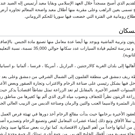
لقديم الذي أصبح مسجداً خلال العهد الإسلامي وبقايا معبد أرتميس إله الصيد عند
ٍ تسمى بعين الراهب وعلى مقربة منها أطلال معبد واضحة المعالم تجاوره أرض 
اع رومانية في الفترة التي خضعت فيها سوريا للحكم الروماني.
لسكان
زيتون وتربية الماشية ويوجد بها أيضا عدة معامل منها تصنيع مادة الجبس. بالإ
ثانوية).
يها إلى بلدان الغربة كالارجنتين ، البرازيل ، أمريكا ، فرنسا ، ألمانيا ،و اسبانيا.
خل فيها بشكل رئيسي على صناعة الرخام والاغتراب وتجارة الصقور وبعض الأعما
سنوات العشر الأخيرة. بالمقابل لم تعد الزراعة تمثل نشاطاً اقتصادياً يذكر حيث
زراعة الزيتون نظراً للجفاف ونضوب مياه الري الذي ألم بها كغيرها من مناطق 
ر المثمرة ولاسيما العنب والتين والرمان وصناعة الدبس من الزبيب العالي الجو
عقود الأخيرة برخامها حيث بدأت مقالع الرخام أخذ دورها في تهيئة فرص العمل
ي تملأ الآفاق وتبع ذلك إنشاء عشرات المعامل لقص وتصنيع الرخام وتصديره أ
من أبنائها واحداً من أهم الموارد الاقتصادية. كما توارث بعض سكانها صيد وتج
نحاء سورية ومن أقطار الخليج العربي. من جهةٍ أخرى تمتلك الرحيبة وحدة إرشادية