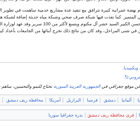
يام نهضة عمرانية كبيرة تترافق مع تنفيذ عدة مشاريع خدمية ساهمت في تطوير 
 المتميز. كما نفذت فيها شبكة صرف صحي وشبكة مياه حديثة إضافة لشبكة ها
الذي تبرع بتشييده المحسن الكبير السيد حشر آ
ن في شتى المراحل، وقد كان من نتائج ذلك تخرج أبنائها من الجامعات بأعداد ك
ويكيبيديا
.
تروني
.
عن موقع جغرافي في
الجمهورية العربية السورية
تحتاج للنمو والتحسين، ساهم ف
ا
ألمانيا
دمشق
فرنسا
البرازيل
أمريكا
محافظة ريف دمشق
ا
قرى محافظة ريف دمشق
بذرة جغرافيا سوريا