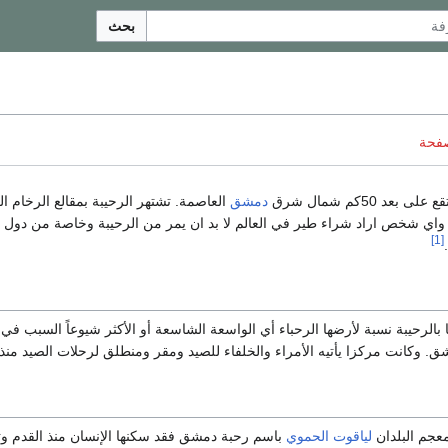
بحث
صفحة
ع على بعد 50كم شمال شرق
دمشق
العاصمة. تشتهر الرحيبة بمقالع الرخام ال
واي شخص اراد شراء طير في العالم لا بد ان يمر من الرحيبة وخاصة من دول ا
[1]
بالرحيبة نسبة لأرضها الرحباء أي الواسعة الشاسعة أو الأكثر شيوعاً السبب في 
 وكانت مركزا يأتيه الأمراء والخلفاء للصيد ومقر ومنطلق لرحلات الصيد منذ ال
عجم البلدان
لياقوت الحموي
باسم رحبة دمشق فقد سكنها الإنسان منذ القدم وتعو