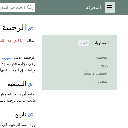
المعرفة
القائمة الرئيسية
الرحيبة
مقالة
ناقش هذه ال
المحتويات
أخف
التسمية
الرحيبة
مدينة
سورية
تق
وهي تجارة قديمة جدا 
تاريخ
والمناطق المحيطة بها.
الاقتصاد والسكان
المصادر
التسمية
يعتقد أن سبب تسميتها 
كانت تدعى برحبة دمشق.
تاريخ
ورد اسم الرحيبة في م