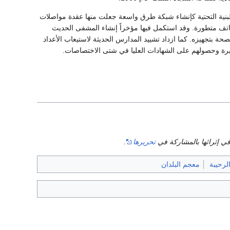
البنية التحتية كإنشاء شبكة طرق واسعة جعلت منها عقدة مواصلات
تف متطورة. وقد استكمل فيها مؤخراً إنشاء المشفى الحديث
ل مكتوم ويتسع لأكثر من 100 سرير وقد عهد لوزارة الصحة بتجهيزه. كما ازداد تشييد المدارس الحديثة لاستيعاب الأعداد
بيرة وحصولهم على الشهادات العليا في شتى الاختصاصات.
ي إثرائها بالمشاركة في
تحريرها
.
لرحيبة
معجم البلدان