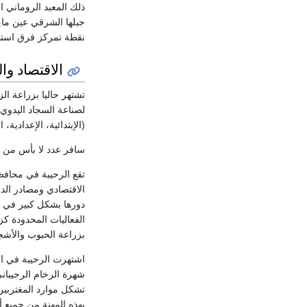
ذلك المعبد الروماني ا
جبلها الشرقي عين ماء
نقطة تمركز فرق استطل
الاقتصاد وا
تشتهر حاليا بزراعة ال
(الإبتدائية، الإعدادية، ال
سافر عدد لا بأس من أهال
الاقتصادي ومصادر الد
دورها بشكل كبير في ال
الفعاليات المحدودة ك
بزراعة الحبوب والأشجا
اشتهرت الرحيبة في ال
شهرة الرخام الرحيبان
تشكل موارد المغتربين 
بهذه المهنة من جميع أ