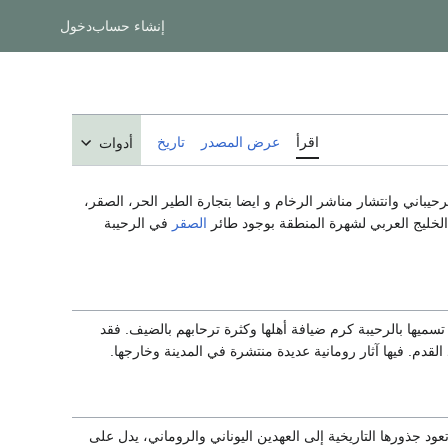
إنشاء حساب
دخول
اقرأ
عرض المصدر
تاريخ
أدوات
رحيباني وانتشار مناشر الرخام و ايضا بتجارة الطير الحر، الصقر،
لخليج العربي لشهرة المنطقة بوجود طائر
الصقر
في الرحيبة
تسميها بالرحيبة كرم ضيافة أهلها وكثرة ترحابهم بالضيف. فقد
قدم. فيها آثار رومانية عديدة منتشرة في المدينة وخارجها.
د جذورها التاريخية إلى العهدين اليوناني والروماني، يدل على