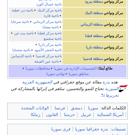
مركز ونواحي
منطقة يبرود
ناحية عسال الورد
ناحية مركز النبك
•
ناحية دير عطية
مركز ونواحي
منطقة النبك
•
ناحية قارة
ناحية مركز الزبداني
•
ناحية سرغايا
مركز ونواحي
منطقة الزبداني
•
ناحية مضايا
ناحية مركز قطنا
•
ناحية بيت جن
•
مركز ونواحي
منطقة قطنا
ناحية سعسع
ناحية مركز داريا
•
مركز ونواحي
منطقة داريا
ناحية الحجر الأسود
•
ناحية صحنايا
ناحية مركز قدسيا
•
ناحية الديماس
مركز ونواحي
منطقة قدسيا
•
ناحية عين الفيجة
طالع أيضًا:
التقسيمات الإدارية في سوريا
•
محافظات سوريا
•
مناطق سوريا
•
نواحي سوريا
هذه
بذرة
مقالة عن موقع جغرافي في
الجمهورية العربية
السورية
تحتاج للنمو والتحسين، ساهم في إثرائها بالمشاركة في
تحريرها
.
الكلمات الدالة:
سوريا
دمشق
فرنسا
الولايات المتحدة
أمريكا الشمالية
عربيل
حرستا
القابون
زملكا
تصنيفات
:
بذرة جغرافيا سوريا
قرى سوريا