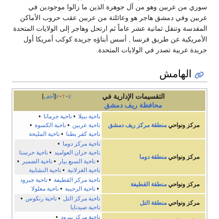
سوري من عربين وهو من آل جوهرة الذين ما زالوا موجودين في
عربين وفي دمشق هاجر هو وعائلتة من عربين عقب حروب الأماكن
المقدسة وتنقل ثمانية عشر عاماً ثم ارتحل وهاجر إلى الولايات المتحدة
الأمريكية عن طريق فرنسا , أسس أبناؤه جريدة كوكب أمريكا أول
جريدة عربية تصدر في الولايات المتحدة.
الهامش
التقسيمات الإدارية في
e
t
v
أخف
محافظة ريف دمشق
ناحية ببيلا
•
ناحية جرمانا
•
مركز ونواحي
منطقة مركز ريف دمشق
ناحية عربين
•
ناحية الكسوة
•
ناحية كفر بطنا
•
ناحية المليحة
ناحية مركز دوما
•
ناحية حران العواميد
•
ناحية حرستا
مركز ونواحي
منطقة دوما
•
ناحية السبع بيار
•
ناحية الضمير
•
ناحية الغزلانية
•
ناحية النشابية
ناحية مركز القطيفة
•
ناحية جيرود
مركز ونواحي
منطقة القطيفة
•
ناحية الرحيبة
•
ناحية معلولا
ناحية مركز التل
•
ناحية رنكوس
•
مركز ونواحي
منطقة التل
ناحية صيدنايا
ناحية مركز يبرود
•