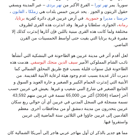
سوريا. يمر
نهر تورا
– الفرع الأكبر من
نهر بردى
– عبر المدينة ويسقي
حقول الزيتون و الجوز . يحد عربين خمس بلدات هي
زملكا
،
القابون
،
حرستا
،
مديرا
و
حمورية
. في أرض عربين قرى داثرة كقرية
برتايا
،
رمانة
، الجوازة، سلطايا و غيرها. وقد اندثرت هذه القرى لظروف
مختلفة ولما كانت هذه القرى مبنية باللبن فإن آثارها إندثرت كذلك إلا
مقبرة قرية برتايا التي بقيت حتى أواسط الخمسينات من القرن
الماضي.
لعل أقدم أثر في مدينة عربين هو الطاحونة في البنشكية التي أنشأها
نائـب الشام المملوكي الأمير
سيف الدين منجك اليوسفي
. هدمت هذه
الطاحونة قبل سنوات قليلة بسبب فتح طريق المحلق الشمالي كما
دمرت آثار عديدة بسبب عدم وجود هيئة لرعاية الأبنية القديمة. من
الأبنية التي إندثرت الحمام الكبير و الصغير و حارة العويد و السوق و
الجامع الصغير في شارع النبي شعيب و غيرها. يعيش في عربين حسب
آخر إحصاء (2004) أكثر من 65,000 نسمة في عربين منهم 43,592
نسمة مسجلة في السجل المدني في عربين أي أن حوالي ربع سكان
عربين ينحدرون من مدينة دمشق أو من محافظات أخرى. معظم
القادمين إلى عربين جاؤوا في الثلاثين سنة الماضية إلى عربين
واستقروا فيها.
مما هو جدير بالذكر ان أول مهاجر عربي هاجر إلى أمريكا الشمالية كان