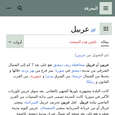
المعرفة
القائمة الرئيسية
بحث
أدوات
عربيل
تبديل عرض جدول المحتويات
مقالة
ناقش هذه الصفحة
أدوات
(تم التحويل من
عربين
)
عربين
أو
عربيل
بمحافظة ريف دمشق
تقع على بعد 7 كم إلى الشمال
الشرقي من مدينة
دمشق
في
سوريا
. يمر فرع من
نهر بردى
خلالها و
يحدها من الشمال
حرستا
، من الشرق
مديرا
و
حمورية
، من الغرب
القابون و
زملكا
.
كانت البلدة مشهورة بلوزها الشهير بالعقابي. يعد سوق عربين للوزيات
الأكبر في سوريا. كانت المدينة تسمى حتى بداية الستينات من القرن
الماضي ببلدة
عربيل
. لعل
عربين
تحريف عربيل
السريانية
، بمعنى
غربال أو من عربانة السريانية بمعنى
الصفصاف
. عربين اليوم مدينة
صغيرة تقع على بعد سبعة كم شمال شرق مدينة دمشق عاصمة