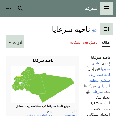
المعرفة
القائمة الرئيسية
بحث
أدوات
ناحية سرغايا
تبديل عرض جدول المحتويات
مقالة
ناقش هذه الصفحة
أدوات
ناحية سرغايا
ناحية سرغايا
إحدى
نواحي
سوريا
تتبع إداريّاً
لمحافظة ريف
دمشق
منطقة
الزبداني
ومركزها
بلدة
سرغايا
، بلغ
تعداد سكان
الناحية 9,475
موقع ناحية سرغايا في محافظة ريف دمشق
نسمة حسب
البلد
سوريا
التعداد السكاني
المحافظة
محافظة ريف دمشق