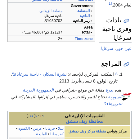
[1]
لعام 2004.
Government
•
المنطقة
منطقة الزبداني
•
الناحية
ناحية سرغايا
بلدات
• رمز الناحية
SY030702
وقرى ناحية
Area
• Total
121٫37 كم² (46٫86 ميل²)
سرغايا
+2
Time zone
عين حور
،
سرغايا
.
المراجع
^
المكتب المركزي للإحصاء:
نشرة السكان - ناحية سرغايا
.
تاريخ الولوج 8 نيسان/أبريل 2013
هذه
بذرة
مقالة عن موقع جغرافي في
الجمهورية العربية
السورية
تحتاج للنمو والتحسين، ساهم في إثرائها بالمشاركة في
تحريرها
.
التقسيمات الإدارية في
e
t
v
أخف
محافظة
ريف دمشق
ببيلا
•
جرمانا
•
عربين
•
الكسوة
•
مركز ونواحي
منطقة مركز ريف دمشق
كفر بطنا
•
المليحة