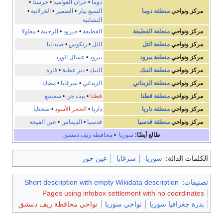
دوما
•
حران العواميد
•
حرستا
•
مركز ونواحي
منطقة دوما
السبع بيار
•
الضمير
•
الغزلانية
•
النشابية
مركز ونواحي
منطقة القطيفة
القطيفة
•
جيرود
•
الرحيبة
•
معلولا
مركز ونواحي
منطقة التل
التل
•
رنكوس
•
صيدنايا
مركز ونواحي
منطقة يبرود
يبرود
•
عسال الورد
مركز ونواحي
منطقة النبك
النبك
•
دير عطية
•
قارة
مركز ونواحي
منطقة الزبداني
الزبداني
•
سرغايا
•
مضايا
مركز ونواحي
منطقة قطنا
قطنا
•
بيت جن
•
سعسع
مركز ونواحي
منطقة داريا
داريا
•
الحجر الأسود
•
صحنايا
مركز ونواحي
منطقة قدسيا
قدسيا
•
الديماس
•
عين الفيجة
طالع أيضًا:
سوريا
•
محافظة ريف دمشق
الكلمات الدالة:
سوريا
سرغايا
عين حور
تصنيفات
:
Short description with empty Wikidata description
Pages using infobox settlement with no coordinates
بذرة جغرافيا سوريا
نواحي سوريا
نواحي محافظة ريف دمشق