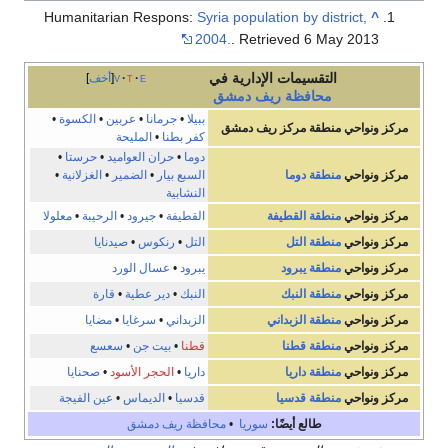
Humanitarian Respons:
Syria population by district,
^
2004.
. Retrieved 6 May 2013
التقسيمات الإدارية في
e
t
v
أخف
محافظة
ريف دمشق
ببيلا
•
جرمانا
•
عربين
•
الكسوة
•
مركز ونواحي
منطقة مركز ريف دمشق
كفر بطنا
•
المليحة
دوما
•
حران العواميد
•
حرستا
•
مركز ونواحي
منطقة دوما
السبع بيار
•
الضمير
•
الغزلانية
•
النشابية
مركز ونواحي
منطقة القطيفة
القطيفة
•
جيرود
•
الرحيبة
•
معلولا
مركز ونواحي
منطقة التل
التل
•
رنكوس
•
صيدنايا
مركز ونواحي
منطقة يبرود
يبرود
•
عسال الورد
مركز ونواحي
منطقة النبك
النبك
•
دير عطية
•
قارة
مركز ونواحي
منطقة الزبداني
الزبداني
•
سرغايا
•
مضايا
مركز ونواحي
منطقة قطنا
قطنا
•
بيت جن
•
سعسع
مركز ونواحي
منطقة داريا
داريا
•
الحجر الأسود
•
صحنايا
مركز ونواحي
منطقة قدسيا
قدسيا
•
الديماس
•
عين الفيجة
طالع أيضًا:
سوريا
•
محافظة ريف دمشق