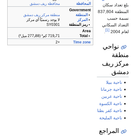
المحافظة
محافظة ريف دمشق
بلغ تعداد سكان
Government
المنطقة 837,804
•
المنطقة
منطقة مركز ريف دمشق
نسمة حسب
•
المركز
لا يوجد رسميّاً أي مركز
التعداد السكاني
• رمز المنطقة
SY0301
[1]
Area
لعام 2004
.
• Total
719٫71 كم² (277٫88 ميل²)
+2
Time zone
نواحي
منطقة
مركز ريف
دمشق
ناحية ببيلا
ناحية جرمانا
ناحية عربين
ناحية الكسوة
ناحية كفر بطنا
ناحية المليحة
المراجع