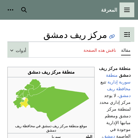
المعرفة
القائمة الرئيسية
بحث
أدوات
مركز ريف دمشق
تبديل عرض جدول المحتويات
مقالة
ناقش هذه الصفحة
أدوات
منطقة مركز ريف
منطقة مركز ريف دمشق
دمشق
منطقة
سورية
إدارية
تتبع
محافظة
ريف
دمشق
، لا يوجد
مركز إداري محدد
لمنطقة مركز
دمشق ومعظم
مبانيها الإدارية
موقع منطقة مركز ريف دمشق في محافظة ريف
موجودة في
دمشق
العاصمة
دمشق
،
البلد
سوريا