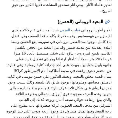
تقدير علماء الآثار.. وهي آثار تستحق المشاهدة ففيها الكثير من عبق
التاريخ..
المعبد الروماني (الحصن)
الامبراطور الروماني
فيليب العربي
شيد المعبد في عام 245 ميلادي
للإله زيوس هيپسستوس وهو محفوظ بكامله عدا السقف وهو أفضل
بناء كامل موجود منذ العصر الروماني في سورية، يقع الحصن وسط
البلدة القديمة من مدينة ضمير وقد بني المعبد من الحجر الكلسي
القاسي بقطع كبيرة وجاء بناؤه على شكل مستطيل بأبعاد 16 مترا
عرضا / 20 مترا طولا / 9 أمتار ارتفاعا وهو ذي تشكيل فريد فعلى
جانبيه بابين متقابلين، ويوجد على أحد جدرانه كتابة رومانية وهي عبارة
عن محضر دعوى رفعت في مدينة أنطاكية أمام الإمبراطور كراكلا
بشأن قضية تتعلق بالمعبد، ويعتقد الدكتور علي حسن موسى في كتابه
(دمشق مصايفها ومنتزهاتها) بوجود طابق ثان للمعبد وذلك بسبب وجود
جدران لرواق على شكل ثلاث غرف بارتفاع واضح يبلغ مقداره حوالي
مترين وهذه الغرف موجودة فوق الرواق الشمالي بضلوعه الثلاثة
والذي يبلغ ارتفاعه حوالي سبعة أمتار، ويوجد كذلك إلى الجانب
الشرقي من مدخل المعبد الجنوبي غرفة صغيرة لها باب مفتوح على
باحة المعبد وفيها تمثال متطاول ذي وجوه أربعة ويوجد على تلك الوجوه
صور لأب وأم وولد وبنت ويوجد مقابل الغرفة من جهة الغرب درج