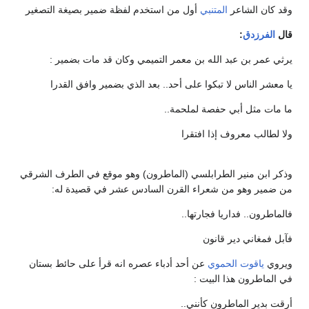
وقد كان الشاعر
المتنبي
أول من استخدم لفظة ضمير بصيغة التصغير
قال
الفرزدق
:
يرثي عمر بن عبد الله بن معمر التميمي وكان قد مات بضمير :
يا معشر الناس لا تبكوا على أحد.. بعد الذي بضمير وافق القدرا
ما مات مثل أبي حفصة لملحمة..
ولا لطالب معروف إذا افتقرا
وذكر ابن منير الطرابلسي (الماطرون) وهو موقع في الطرف الشرقي
من ضمير وهو من شعراء القرن السادس عشر في قصيدة له:
فالماطرون.. فداريا فجارتها..
فآبل فمغاني دير قانون
ويروي
ياقوت الحموي
عن أحد أدباء عصره انه قرأ على حائط بستان
في الماطرون هذا البيت :
أرقت بدير الماطرون كأنني..