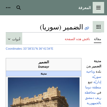
المعرفة
القائمة الرئيسية
بحث
أدوات
الضمير (سوريا)
تبديل عرض جدول المحتويات
مقالة
ناقش هذه الصفحة
أدوات
Coordinates
:
33°38′31″N
36°41′34″E
مدينة
الضمير
الضمير
هيَ
Dumayr
بلدة
وناحية
مدينة
سوريّة
إداريّة
تتبع
منطقة دوما
في
محافظة
ريف دمشق
بالجمهورية