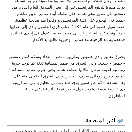
معبدة.. وكان للبلدة أبواب تغلق ليلا منها بوابة السياد وبوابة السملة..
يوجد مقبرة للجنود الفرنسيين تقع إلى يسار الطريق العام القادم من
دمشق إلى ضمير وهي شاهد على بطولة أبناء ضمير الذين ساهموا
جميعا في الهجوم على ثكنة الفرنسيين وأوقعوا بهم مذبحة عظيمة.
حدث سيل عظيم في عام 1937 أصاب قرى القلمون وأدى إلى خرابها
جزئياً وقد ذكره الشاعر الزجلي محمد سليم دعبول في إحدى قصائده:
فمعضمية مع الرحيبة مع ضمير.. وجيرود غالتها يد الأقدار.
يخترق ضمير وادي عصيفير وطريق دمشق - بغداد وسكة قطار دمشق
- حمص - حلب.. والى الشرق من ضمير بمسافة ثلاثة كم توجد خربة
رومانية قديمة توحي أطلالها بعظمة شأنها وفي جنوب ضمير بمسافة 4
كم يوجد برج روماني يعرف بالحصن والى الشرق الجنوبي منه على
بعد مسافة 6 كم عن ضمير يوجد سد روماني عظيم يدعى سد ارينبة
ذي هندسة بديعة، وتوجد حول ضمير قرية دائرية تدعى خربة
الماطرون.
آثار المنطقة
يوجد في ضمير بعض الآثار التي ما زالت تُعتبر في حالة جيدة حسب