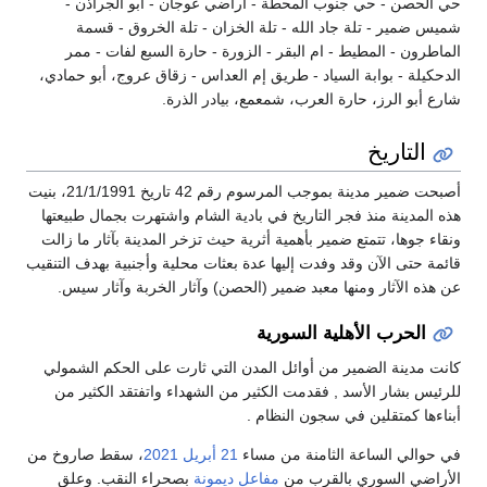
حي الحصن - حي جنوب المحطة - أراضي عوجان - أبو الجراذن -
شميس ضمير - تلة جاد الله - تلة الخزان - تلة الخروق - قسمة
الماطرون - المطيط - ام البقر - الزورة - حارة السبع لفات - ممر
الدحكيلة - بوابة السياد - طريق إم العداس - زقاق عروج، أبو حمادي،
شارع أبو الرز، حارة العرب، شمعمع، بيادر الذرة.
التاريخ
أصبحت ضمير مدينة بموجب المرسوم رقم 42 تاريخ 21/1/1991، بنيت
هذه المدينة منذ فجر التاريخ في بادية الشام واشتهرت بجمال طبيعتها
ونقاء جوها، تتمتع ضمير بأهمية أثرية حيث تزخر المدينة بآثار ما زالت
قائمة حتى الآن وقد وفدت إليها عدة بعثات محلية وأجنبية بهدف التنقيب
عن هذه الآثار ومنها معبد ضمير (الحصن) وآثار الخربة وآثار سيس.
الحرب الأهلية السورية
كانت مدينة الضمير من أوائل المدن التي ثارت على الحكم الشمولي
للرئيس بشار الأسد , فقدمت الكثير من الشهداء واتفتقد الكثير من
أبناءها كمتقلين في سجون النظام .
في حوالي الساعة الثامنة من مساء
21 أبريل
2021
، سقط صاروخ من
الأراضي السوري بالقرب من
مفاعل ديمونة
بصحراء النقب. وعلق