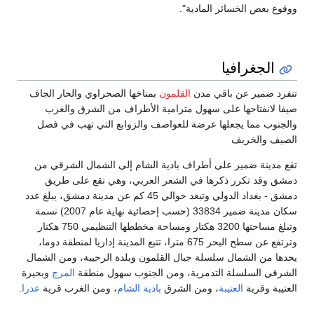
ووقوع بعض الخسائر المادية".
الجغرافيا
تنفرد ضمير عن باقي مدن
القلمون
بمناخها الصحراوي والحار الجاف
صيفا لانفتاحها على سهول مترامية الأطراف من الشرق والغرب
والجنوب مما يجعلها عرضة للعواصف والزوابع التي تهب في فصل
الصيف والخريف
تقع مدينة ضمير على أطراف بادية الشام إلى الشمال الشرقي من
دمشق وقد تكرر ذكرها في الشعر العربي، وهي تقع على طريق
دمشق - بغداد الدولي وتبعد حوالي 45 كم عن مدينة دمشق، يبلغ عدد
سكان مدينة ضمير 33834 (حسب إحصائية نهاية عام 2007) نسمة
وتبلغ مساحتها 3200 هكتار ومساحة مخططها التنظيمي 750 هكتار
وترتفع عن سطح البحر 675 مترا، تتبع المدينة إداريا لمنطقة دوما،
يحدها من الشمال سلسلة جبال القلمون وبلدة الرحيبة، ومن الشمال
الشرقي السلسلة التدمرية، ومن الجنوب سهول منطقة
المرج
وبحيرة
العتيبة وقرية
العتيبة
، ومن الشرق
بادية الشام
، ومن الغرب قرية
عدرا
.