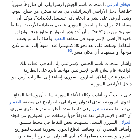
أفيخاي أدرعي
، المتحدث باسم الجيش الإسرائيلي، أن صاروخاً سورياً
"طائشاً" دخل الأراضي الإسرائيلية، في ساعة مبكرة من صباح اليوم.
وشدد أدرعي على نشر ما ادعاه بأنه "تسلسل للأحداث"، مؤكدا أن
مساء 21 ابريل، قام الجيش السوري بتفعيل مضاداته الأرضية، مطلقاً
صواريخ من نوع "sa5"، وبأن أحد هذه الصواريخ تجاوز هدفه وانزلق
ناحية الأراضي الإسرائيلية في منطقة
النقب
، وأضاف أنه لم يصب
المفاعل وسقط على بعد نحو 30 كيلومترا عنه. منوهاً إلى أنه لم يكن
[3]
موجهاً أو مستهدفا أي مكان معين.
وأشار المتحدث باسم الجيش الإسرائيلي إلى أنه في أعقاب تلك
الواقعة، قام سلاح الجو الإسرائيلي مهاجماً بالرد على البطارية
المسؤولة عن إطلاق الصاروخ السوري، إضافة إلى بطاريات أرض جو
داخل الأراضي السورية.
على جانب آخر، أفادت وكالة الأنباء السورية سانا، أن وسائط الدفاع
الجوي السورية تتصدى لعدوان إسرائيلي بالصواريخ في منطقة
الضمير
بريف العاصمة
دمشق
. وفي ذات الصدد، أعلن مصدر عسكري سوري،
أن "العدو الإسرائيلي نفذ عدواناً جوياً برشقات من الصواريخ من اتجاه
الجولان
السوري المحتل مستهدفا بعض النقاط في محيط دمشق".
وأضاف المصدر، أن "وسائط الدفاع الجوي السورية تصدت لصواريخ
العدوان وأسقطت معظمها، كما أدى العدوان إلى جرح أربعة جنود