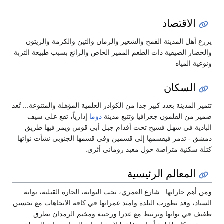
الاقتصاد
يزرع أهل المدينة القمح والشعير والرمان والتين والكرمة والزيتون
والخضار الصيفية ذات الطعم المميز الخاص والرائع بسبب طبيعة التربة
ونوعية المياه
السكان
تتميز المدينة بعدد كبير جدا من الكوادر العلمية المؤهلة والمتنوعة... تُعد
ضمير من القلمون جغرافيا وتتبع مدينة
دوما
إدارياً، تقع على سيف
البادية في سهل فسيح تحت أقدام جبل أبي قوس ويمر فيها طريق
دمشق - تدمر فيقسمها إلى قسمين وفي قسمها الجنوبي نشأت نواتها
كتلة سكنية متراصة حول معبد روماني أثري.
المعالم الرئيسية
ومن أهم حاراتها : شارع العمري، تحت البوابة، الحارة القبلية، بوابة
السياد، وقد تطورت البلدة وامتد عمرانها في كافة الاتجاهات مع تحسين
طفيف في نواتها وترتبط مع عدرا ورحيبة ومخيم الرمدان بطرق