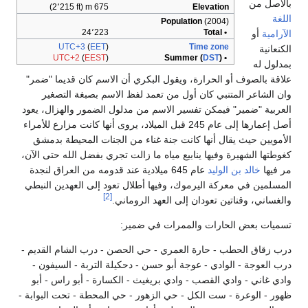
بالأصل من
675 m (2٬215 ft)
Elevation
اللغة
Population
(2004)
24٬223
• Total
الآرامية
أو
UTC+3
(
EET
)
Time zone
الكنعانية
UTC+2
(
EEST
)
DST
)
• Summer (
بمدلول له
علاقة بالصوف أو الحرارة، ويقول البكري أن الاسم كان قديما "ضمر"
وان الشاعر المتنبي كان أول من تعمد لفظ الاسم بصبغة التصغير
العربية "ضمير" فيمكن تفسير الاسم من مدلول الضمور والهزال، يعود
أصل إعمارها إلى عام 245 قبل الميلاد، يروى أنها كانت مزارع للأمراء
الأمويين حيث يقال أنها كانت جنة غناء من الجنات المحيطة بدمشق
كغوطتها الشهيرة وفيها ينابيع مياه ما زالت تجري بفضل الله حتى الآن،
مر فيها
خالد بن الوليد
عام 645 ميلادية عند قدومه من العراق لنجدة
المسلمين في معركة اليرموك، وفيها أطلال تعود إلى العهدين النبطي
[2]
والغساني، وقناتين تعودان إلى العهد الروماني.
تسميات بعض الحارات والممرات في ضمير:
درب زقاق الحطب - حارة العمري - حي الحصن - درب الشام القديم -
درب العوجة - الوادي - عوجة أبو حسن - دحكيلة التربة - السيفون -
وادي غاني - وادي القصب - وادي بريغيث - الكسارة - أبو راس - أبو
ظهور - الوعرة - ست الكل - حي الزهور - حي المحطة - تحت البوابة -