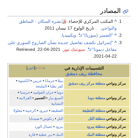
المصادر
^
المكتب المركزي للإحصاء.
نشرة السكان - المناطق
والنواحي
. تاريخ الولوج 17 نيسان 2011
^
"الضمير (سوريا)"
.
ويكيبيديا
.
^
"إسرائيل تكشف تفاصيل جديدة بشأن الصاروخ السوري على
مفاعل ديمونا"
.
سپوتنيك نيوز
. 2021-04-22
. Retrieved
.
2021-04-22
التقسيمات الإدارية في
e
t
v
أخف
محافظة
ريف دمشق
ببيلا
•
جرمانا
•
عربين
•
الكسوة
•
مركز ونواحي
منطقة مركز ريف دمشق
كفر بطنا
•
المليحة
دوما
•
حران العواميد
•
حرستا
•
مركز ونواحي
منطقة دوما
السبع بيار
•
الضمير
•
الغزلانية
•
النشابية
مركز ونواحي
منطقة القطيفة
القطيفة
•
جيرود
•
الرحيبة
•
معلولا
مركز ونواحي
منطقة التل
التل
•
رنكوس
•
صيدنايا
مركز ونواحي
منطقة يبرود
يبرود
•
عسال الورد
مركز ونواحي
منطقة النبك
النبك
•
دير عطية
•
قارة