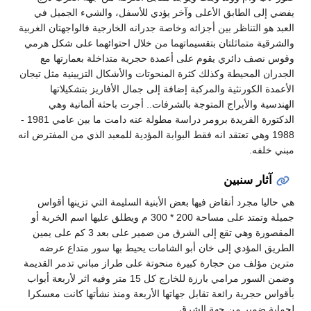
يفضي إلى الطابق الأعلى وآخر يؤدي للأسفل، والشيء الجميل في
العبد هو التناظر بين أجزائه وخاصة جدرانه الخارجية فالواجهتان الغربية
والشرقية متماثلتان بتقسيماتهما من خلال احتوائهما على شكل هرمي
وقوس نصف دائري يقوم على أعمدة حجرية متداخلة بعمارتها مع
الجدران المحيطة وكذلك كثرة المنحوتات والأشكال التزيينية مثل تيجان
الأعمدة الكورنثية والمركبة إضافة إلى جمال الأفاريز بتشكيلاتها
الهندسية والأبراج المتوجة بالشرفات.. أجرت باحثة ألمانية وهي
الدكتورة الفريدة برومر دراسة مطولة عنه دامت ما بين عامي 1981 -
1988 وهي تعتقد انه فقط البوابة المؤدية للمعبد الذي من المفترض انه
مبني خلفه.
آثار سنبين
هي حاليا مجرد أنقاض فيها بعض الأبنية السليمة التي تزينها أقواس
جميلة وتمتد على مساحة 200 * 300 م ويطلق عليها اسم الخربة أو
المقصورة وهي تقع إلى الشرق من ضمير على بعد 3 كم على يمين
الطريق المؤدي إلى خان أبو الشامات يحيط بها سور متداع عرضه
مترين مؤلف من حجارة كبيرة منحوتة على طراز مباني تدمر القديمة
وضمن السور مرامي بارزة للخارج كل 15 متر وفيه اثر لأربعة أبواب
بأقواس حجرية رائعة تقابل جهاتها الأربعة ومنذ نشأتها كانت معسكرا
لحماية ضمير من جهة الشرق.