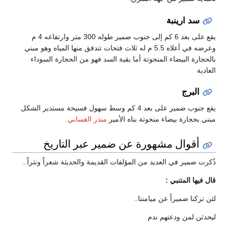
سد ارينبة
يقع على بعد 6 كم إلى جنوب ضمير طوله 300 متر وارتفاعه 4 م
وعرضه في أعلاه 5.5 م له ثلاث فتحات تتدفق منها المياه وهو مبني
بالحجارة البيضاء المنحوتة أما بقية السد فهو من الحجارة السوداء
العادية
البرج
يقع جنوب ضمير على بعد 4 كم وسط سهول فسيحة مستدير الشكل
مبني بحجارة بيضاء منحوتة بناه الأمير
منذر الغساني
.
أقوال مشهورة عن ضمير عبر التاريخ
ذُكرت ضمير في العديد من المؤلفات القديمة والحديثة شعراً ونثراً..
قال فيها المتنبي :
لئن تركنا ضميراً عن ميامننا..
ليحدثن لمن ودعتهم ندم