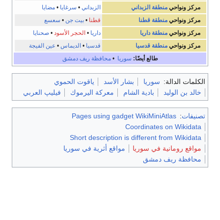
مركز ونواحي
منطقة الزبداني
الزبداني
•
سرغايا
•
مضايا
مركز ونواحي
منطقة قطنا
قطنا
•
بيت جن
•
سعسع
مركز ونواحي
منطقة داريا
داريا
•
الحجر الأسود
•
صحنايا
مركز ونواحي
منطقة قدسيا
قدسيا
•
الديماس
•
عين الفيجة
طالع أيضًا:
سوريا
•
محافظة ريف دمشق
الكلمات الدالة:
سوريا
بشار الأسد
ياقوت الحموي
خالد بن الوليد
بادية الشام
معركة اليرموك
فيليپ العربي
تصنيفات
:
Pages using gadget WikiMiniAtlas
Coordinates on Wikidata
Short description is different from Wikidata
مواقع رومانية في سوريا
مواقع أثرية في سوريا
محافظة ريف دمشق