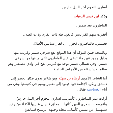
أساري النجوم آخر الليل حارس
وذكر
ابن قيس الرقيات
الماطرون بعد ضمير :
أقفرت منهم الفراديس فالغو.. طة ذات القرى وذات الظلال
فضمير.. فالماطرون فحورا.. ن قفار بسابس الأطلال
وبالنتيجة فمن المؤكد أن هذا الموقع يقع شرقي ضمير وقريب منها
بدليل وجود عين ماء تدعى عين الماطرون تأتي مياهها من شرقي
ضمير، وفي شمالي ضمير يوجد نبع كبريتي يفج في وادي عصيفير وهو
صالح للاستشفاء من الأمراض الجلدية.
أما الشاعر الأموي
أرطأة بن سهيّة
وهو شاعر بدوي فكان يحضر إلى
دمشق ويكره الإقامة فيها فيعود إلى ضمير ويقيم في كنيستها وهي من
أيام
الغساسنة
فقال :
أرقت بدير الـماطِرون كأننـي.... لساري النجوم آخر الليل حارسُ
وأعرضت الشعرى العبور كأنها.... معلق قنديـل عـليـها الكنـائـسُ ولاح
ســهــيل عن يمــين كأنما.... نـحاه وجــهة الريـــح قـــابسُ