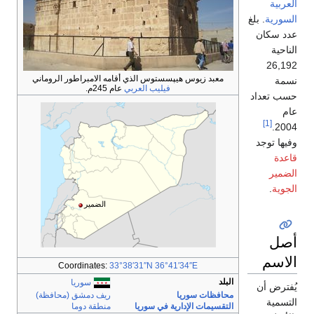
العربية
السورية
. بلغ
عدد سكان
الناحية
26,192
معبد زيوس هيپسستوس الذي أقامه الامبراطور الروماني
نسمة
فيليب العربي
عام 245م.
حسب تعداد
عام
[1]
2004.
وفيها توجد
قاعدة
الضمير
الجوية
.
الضمير
أصل
الاسم
Coordinates:
33°38′31″N
36°41′34″E
البلد
سوريا
يُفترض أن
محافظات سوريا
ريف دمشق (محافظة)
التسمية
التقسيمات الإدارية في سوريا
منطقة دوما